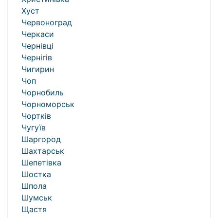
Хуст
Червоноград
Черкаси
Чернівці
Чернігів
Чигирин
Чоп
Чорнобиль
Чорноморськ
Чортків
Чугуїв
Шаргород
Шахтарськ
Шепетівка
Шостка
Шпола
Шумськ
Щастя