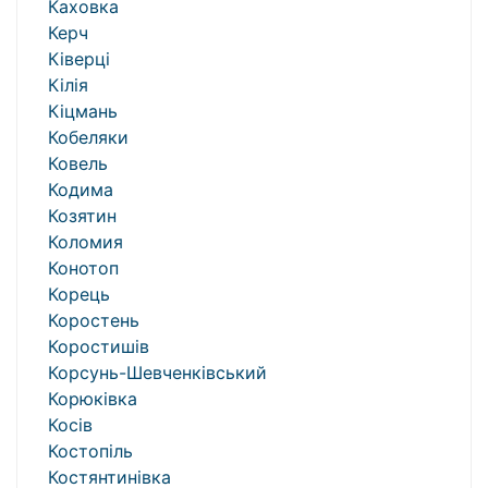
Каховка
Керч
Ківерці
Кілія
Кіцмань
Кобеляки
Ковель
Кодима
Козятин
Коломия
Конотоп
Корець
Коростень
Коростишів
Корсунь-Шевченківський
Корюківка
Косів
Костопіль
Костянтинівка