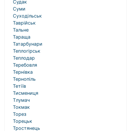
Судак
Суми
Суходільськ
Таврійськ
Тальне
Тараща
Татарбунари
Теплогірськ
Теплодар
Теребовля
Тернівка
Тернопіль
Тетіїв
Тисмениця
Тлумач
Токмак
Торез
Торецьк
Тростянець