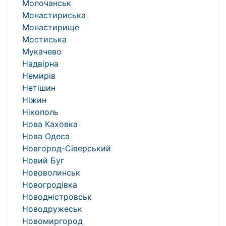
Молочанськ
Монастириська
Монастирище
Мостиська
Мукачево
Надвірна
Немирів
Нетішин
Ніжин
Нікополь
Нова Каховка
Нова Одеса
Новгород-Сіверський
Новий Буг
Нововолинськ
Новогродівка
Новодністровськ
Новодружеськ
Новомиргород