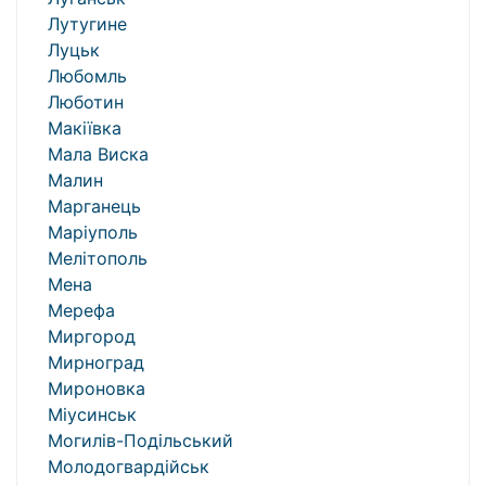
Лутугине
Луцьк
Любомль
Люботин
Макіївка
Мала Виска
Малин
Марганець
Маріуполь
Мелітополь
Мена
Мерефа
Миргород
Мирноград
Мироновка
Міусинськ
Могилів-Подільський
Молодогвардійськ