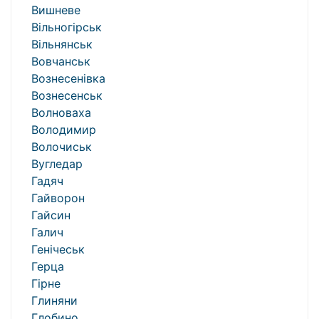
Вишневе
Вільногірськ
Вільнянськ
Вовчанськ
Вознесенівка
Вознесенськ
Волноваха
Володимир
Волочиськ
Вугледар
Гадяч
Гайворон
Гайсин
Галич
Генічеськ
Герца
Гірне
Глиняни
Глобино