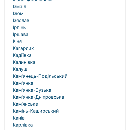
Ізмаїл
Ізюм
Ізяслав
Ірпінь
Іршава
Ічня
Кагарлик
Кадіївка
Калинівка
Калуш
Кам'янець-Подільський
Кам'янка
Кам'янка-Бузька
Кам'янка-Дніпровська
Кам’янське
Камінь-Каширський
Канів
Карлівка