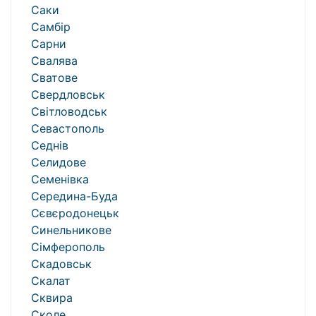
Саки
Самбір
Сарни
Свалява
Сватове
Свердловськ
Світловодськ
Севастополь
Седнів
Селидове
Семенівка
Середина-Буда
Сєвєродонецьк
Синельникове
Сімферополь
Скадовськ
Скалат
Сквира
Сколе