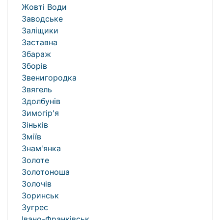
Жовті Води
Заводське
Заліщики
Заставна
Збараж
Зборів
Звенигородка
Звягель
Здолбунів
Зимогір'я
Зіньків
Зміїв
Знам'янка
Золоте
Золотоноша
Золочів
Зоринськ
Зугрес
Івано-Франківськ