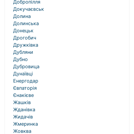
Добропілля
Докучаєвськ
Долина
Долинська
Донецьк
Дрогобич
Дружківка
Дубляни
Дубно
Дубровица
Дунаївці
Енергодар
Євпаторія
Єнакієве
Жашків
Жданівка
Жидачів
Жмеринка
Жовква