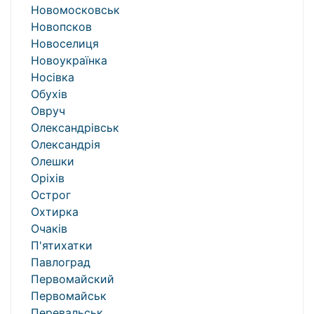
Новомосковськ
Новопсков
Новоселиця
Новоукраїнка
Носівка
Обухів
Овруч
Олександрівськ
Олександрія
Олешки
Оріхів
Острог
Охтирка
Очаків
П'ятихатки
Павлоград
Первомайский
Первомайськ
Перевальськ