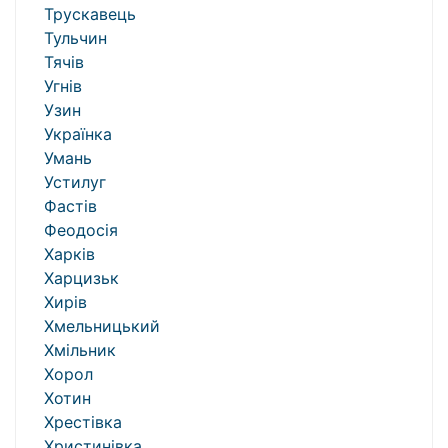
Трускавець
Тульчин
Тячів
Угнів
Узин
Українка
Умань
Устилуг
Фастів
Феодосія
Харків
Харцизьк
Хирів
Хмельницький
Хмільник
Хорол
Хотин
Хрестівка
Христинівка