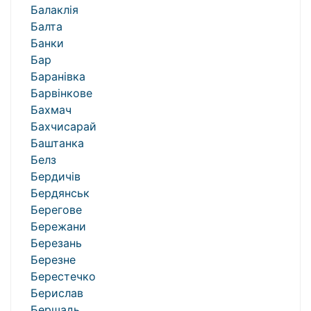
Балаклія
Балта
Банки
Бар
Баранівка
Барвінкове
Бахмач
Бахчисарай
Баштанка
Белз
Бердичів
Бердянськ
Берегове
Бережани
Березань
Березне
Берестечко
Берислав
Бершадь