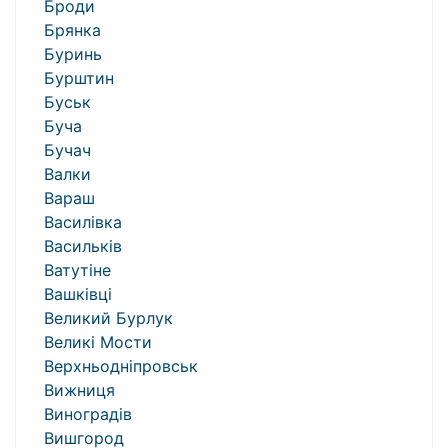
Броди
Брянка
Буринь
Бурштин
Буськ
Буча
Бучач
Валки
Вараш
Василівка
Васильків
Ватутіне
Вашківці
Великий Бурлук
Великі Мости
Верхньодніпровськ
Вижниця
Виноградів
Вишгород