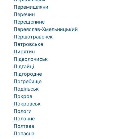
Перемишляни
Перечин
Перещепине
Переяслав-Хмельницький
Першотравенск
Петровське
Пирятин
Підволочиськ
Підгайці
Підгородне
Погребище
Подільськ
Покров
Покровськ
Пологи
Полонне
Полтава
Попасна