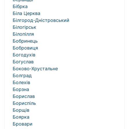
Бібрка
Біла Церква
Білгород-Дністровський
Білогірськ
Білопілля
Бобринець
Бобровиця
Богодухів
Богуслав
Боково-Хрустальне
Болград
Болехів
Борзна
Борислав
Бориспіль
Борщів
Боярка
Бровари