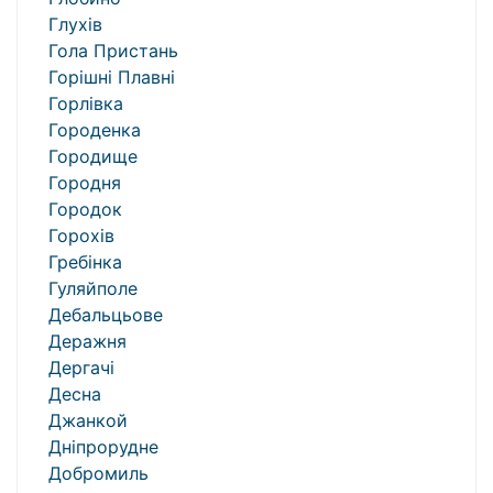
Глухів
Гола Пристань
Горішні Плавні
Горлівка
Городенка
Городище
Городня
Городок
Горохів
Гребінка
Гуляйполе
Дебальцьове
Деражня
Дергачі
Десна
Джанкой
Дніпрорудне
Добромиль