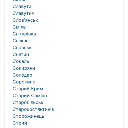
Славута
Славутич
Слов'янськ
Сміла
Снігурівка
Сніжне
Сновськ
Снятин
Сокаль
Сокиряни
Соледар
Сорокине
Старий Крим
Старий Самбір
Старобільськ
Старокостянтинів
Сторожинець
Стрий