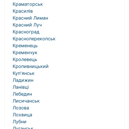
Краматорськ
Красилів
Красний Лиман
Красний Луч
Красноград
Красноперекопськ
Кременець
Кременчук
Кролевець
Кропивницький
Куп'янськ
Ладижин
Ланівці
Лебедин
Лисичанськ
Лозова
Лохвица
Лубни
Луганськ