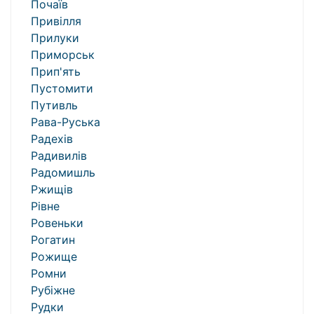
Почаїв
Привілля
Прилуки
Приморськ
Прип'ять
Пустомити
Путивль
Рава-Руська
Радехів
Радивилів
Радомишль
Ржищів
Рівне
Ровеньки
Рогатин
Рожище
Ромни
Рубіжне
Рудки