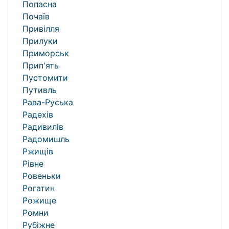
Попасна
Почаїв
Привілля
Прилуки
Приморськ
Прип'ять
Пустомити
Путивль
Рава-Руська
Радехів
Радивилів
Радомишль
Ржищів
Рівне
Ровеньки
Рогатин
Рожище
Ромни
Рубіжне