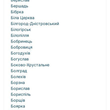
Берислав
Бершадь
Бібрка
Біла Церква
Білгород-Дністровський
Білогірськ
Білопілля
Бобринець
Бобровиця
Богодухів
Богуслав
Боково-Хрустальне
Болград
Болехів
Борзна
Борислав
Бориспіль
Борщів
Боярка