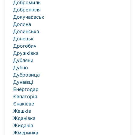
Добромиль
Добропілля
Докучаєвськ
Долина
Долинська
Донецьк
Дрогобич
Дружківка
Дубляни
Дубно
Дубровица
Дунаївці
Енергодар
Євпаторія
Єнакієве
Жашків
Жданівка
Жидачів
Жмеринка