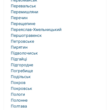
Первомайськ
Перевальськ
Перемишляни
Перечин
Перещепине
Переяслав-Хмельницький
Першотравенск
Петровське
Пирятин
Підволочиськ
Підгайці
Підгородне
Погребище
Подільськ
Покров
Покровськ
Пологи
Полонне
Полтава