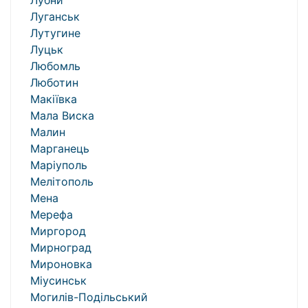
Лубни
Луганськ
Лутугине
Луцьк
Любомль
Люботин
Макіївка
Мала Виска
Малин
Марганець
Маріуполь
Мелітополь
Мена
Мерефа
Миргород
Мирноград
Мироновка
Міусинськ
Могилів-Подільський