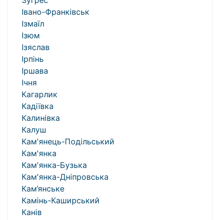
Зугрес
Івано-Франківськ
Ізмаїл
Ізюм
Ізяслав
Ірпінь
Іршава
Ічня
Кагарлик
Кадіївка
Калинівка
Калуш
Кам'янець-Подільський
Кам'янка
Кам'янка-Бузька
Кам'янка-Дніпровська
Кам’янське
Камінь-Каширський
Канів