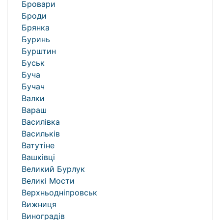
Бровари
Броди
Брянка
Буринь
Бурштин
Буськ
Буча
Бучач
Валки
Вараш
Василівка
Васильків
Ватутіне
Вашківці
Великий Бурлук
Великі Мости
Верхньодніпровськ
Вижниця
Виноградів