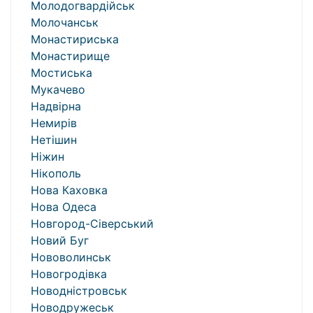
Молодогвардійськ
Молочанськ
Монастириська
Монастирище
Мостиська
Мукачево
Надвірна
Немирів
Нетішин
Ніжин
Нікополь
Нова Каховка
Нова Одеса
Новгород-Сіверський
Новий Буг
Нововолинськ
Новогродівка
Новодністровськ
Новодружеськ