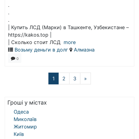
.
.
.
| Купить ЛСД (Марки) в Ташкенте, Узбекистане –
https://kakos.top |
| Сколько стоит ЛСД
more
Возьму деньги в долг
Алмазна
0
1
2
3
»
Гроші у містах
Одеса
Миколаїв
Житомир
Київ