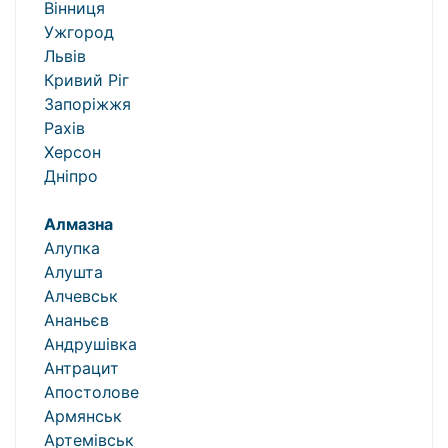
Вінниця
Ужгород
Львів
Кривий Ріг
Запоріжжя
Рахів
Херсон
Дніпро
Алмазна
Алупка
Алушта
Алчевськ
Ананьєв
Андрушівка
Антрацит
Апостолове
Армянськ
Артемівськ