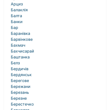
Арциз
Балаклія
Балта
Банки
Бар
Баранівка
Барвінкове
Бахмач
Бахчисарай
Баштанка
Белз
Бердичів
Бердянськ
Берегове
Бережани
Березань
Березне
Берестечко