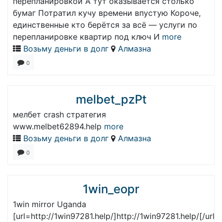
перепланировкой А тут оказывается столько
бумаг Потратил кучу времени впустую Короче,
единственные кто берётся за всё — услуги по
перепланировке квартир под ключ И
more
Возьму деньги в долг
Алмазна
0
melbet_pzPt
мелбет crash стратегия
www.melbet62894.help
more
Возьму деньги в долг
Алмазна
0
1win_eopr
1win mirror Uganda
[url=http://1win97281.help/]http://1win97281.help/[/url]