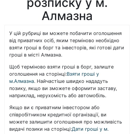
розписку у м.
Алмазна
У цій рубриці ви можете побачити оголошення
від приватних осіб, яким терміново необхідно
взяти гроші в борг та інвесторів, які готові дати
гроші в місті Алмазна.
Щоб терміново взяти гроші в борг, залиште
оголошення на сторінці:
Взяти гроші у
м.Алмазна
. Найчастіше швидко нададуть
позику, якщо ви зможете оформити заставу,
наприклад, нерухомість або автомобіль.
Якщо ви є приватним інвестором або
співробітником кредитної організації, ви
можете залишити оголошення про можливість
видачі позики на сторінці:
Дати гроші у м.