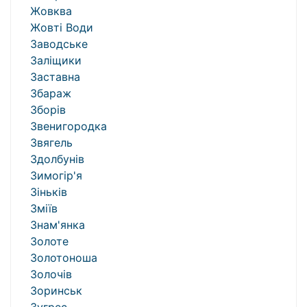
Жовква
Жовті Води
Заводське
Заліщики
Заставна
Збараж
Зборів
Звенигородка
Звягель
Здолбунів
Зимогір'я
Зіньків
Зміїв
Знам'янка
Золоте
Золотоноша
Золочів
Зоринськ