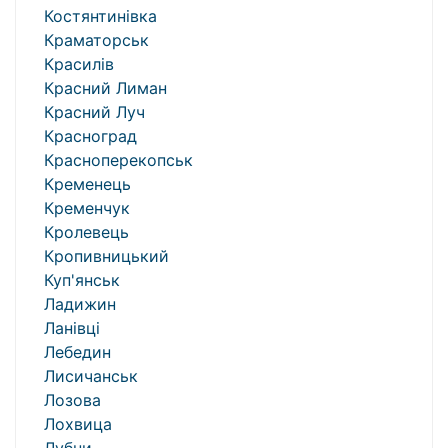
Костянтинівка
Краматорськ
Красилів
Красний Лиман
Красний Луч
Красноград
Красноперекопськ
Кременець
Кременчук
Кролевець
Кропивницький
Куп'янськ
Ладижин
Ланівці
Лебедин
Лисичанськ
Лозова
Лохвица