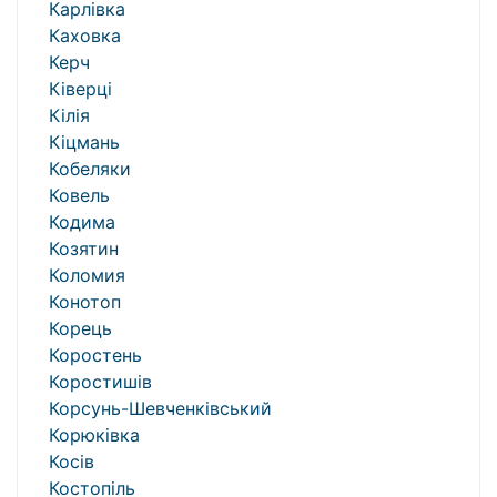
Карлівка
Каховка
Керч
Ківерці
Кілія
Кіцмань
Кобеляки
Ковель
Кодима
Козятин
Коломия
Конотоп
Корець
Коростень
Коростишів
Корсунь-Шевченківський
Корюківка
Косів
Костопіль