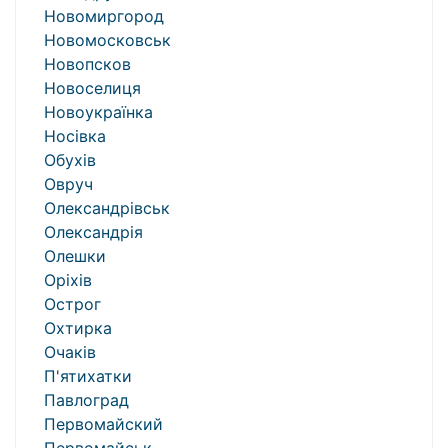
Новомиргород
Новомосковськ
Новопсков
Новоселиця
Новоукраїнка
Носівка
Обухів
Овруч
Олександрівськ
Олександрія
Олешки
Оріхів
Острог
Охтирка
Очаків
П'ятихатки
Павлоград
Первомайский