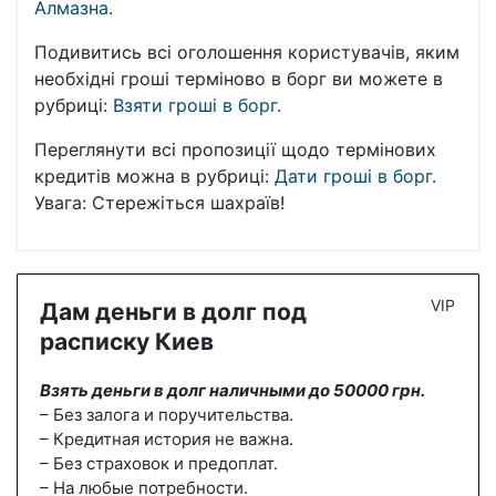
Алмазна
.
Подивитись всі оголошення користувачів, яким
необхідні гроші терміново в борг ви можете в
рубриці:
Взяти гроші в борг
.
Переглянути всі пропозиції щодо термінових
кредитів можна в рубриці:
Дати гроші в борг
.
Увага: Стережіться шахраїв!
VIP
Дам деньги в долг под
расписку Киев
Взять деньги в долг наличными до 50000 грн.
– Без залога и поручительства.
– Кредитная история не важна.
– Без страховок и предоплат.
– На любые потребности.