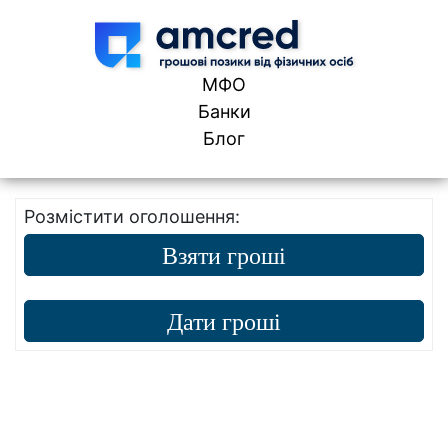
Skip to content
МФО
Банки
Блог
Розмістити оголошення:
Взяти гроші
Дати гроші