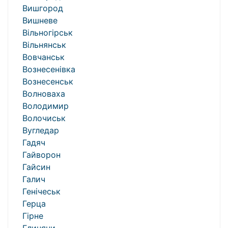
Вишгород
Вишневе
Вільногірськ
Вільнянськ
Вовчанськ
Вознесенівка
Вознесенськ
Волноваха
Володимир
Волочиськ
Вугледар
Гадяч
Гайворон
Гайсин
Галич
Генічеськ
Герца
Гірне