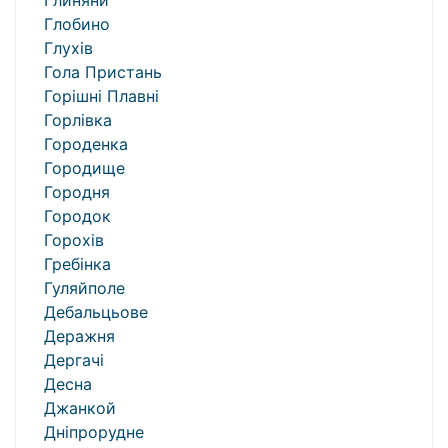
Глиняни
Глобино
Глухів
Гола Пристань
Горішні Плавні
Горлівка
Городенка
Городище
Городня
Городок
Горохів
Гребінка
Гуляйполе
Дебальцьове
Деражня
Дергачі
Десна
Джанкой
Дніпрорудне