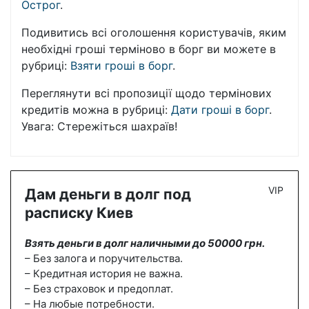
Острог
.
Подивитись всі оголошення користувачів, яким
необхідні гроші терміново в борг ви можете в
рубриці:
Взяти гроші в борг
.
Переглянути всі пропозиції щодо термінових
кредитів можна в рубриці:
Дати гроші в борг
.
Увага: Стережіться шахраїв!
VIP
Дам деньги в долг под
расписку Киев
Взять деньги в долг наличными до 50000 грн.
– Без залога и поручительства.
– Кредитная история не важна.
– Без страховок и предоплат.
– На любые потребности.