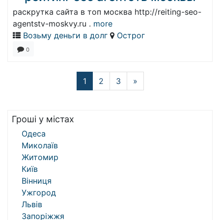
раскрутка сайта в топ москва http://reiting-seo-
agentstv-moskvy.ru .
more
Возьму деньги в долг
Острог
0
1
2
3
»
Гроші у містах
Одеса
Миколаїв
Житомир
Київ
Вінниця
Ужгород
Львів
Запоріжжя