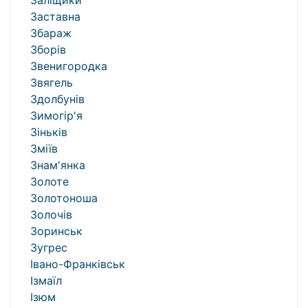
Заліщики
Заставна
Збараж
Зборів
Звенигородка
Звягель
Здолбунів
Зимогір'я
Зіньків
Зміїв
Знам'янка
Золоте
Золотоноша
Золочів
Зоринськ
Зугрес
Івано-Франківськ
Ізмаїл
Ізюм