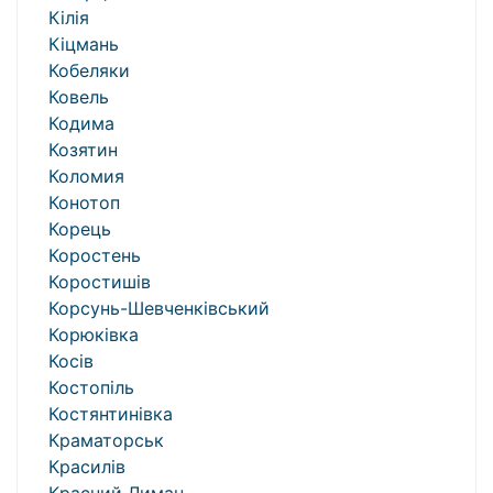
Кілія
Кіцмань
Кобеляки
Ковель
Кодима
Козятин
Коломия
Конотоп
Корець
Коростень
Коростишів
Корсунь-Шевченківський
Корюківка
Косів
Костопіль
Костянтинівка
Краматорськ
Красилів