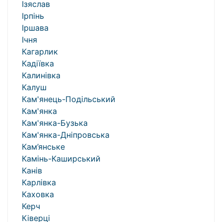
Ізяслав
Ірпінь
Іршава
Ічня
Кагарлик
Кадіївка
Калинівка
Калуш
Кам'янець-Подільський
Кам'янка
Кам'янка-Бузька
Кам'янка-Дніпровська
Кам’янське
Камінь-Каширський
Канів
Карлівка
Каховка
Керч
Ківерці