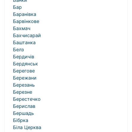
Банки
Бар
Баранівка
Барвінкове
Бахмач
Бахчисарай
Баштанка
Белз
Бердичів
Бердянськ
Берегове
Бережани
Березань
Березне
Берестечко
Берислав
Бершадь
Бібрка
Біла Церква