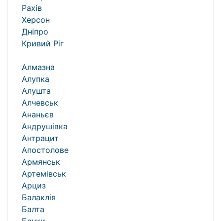
Рахів
Херсон
Дніпро
Кривий Ріг
Алмазна
Алупка
Алушта
Алчевськ
Ананьєв
Андрушівка
Антрацит
Апостолове
Армянськ
Артемівськ
Арциз
Балаклія
Балта