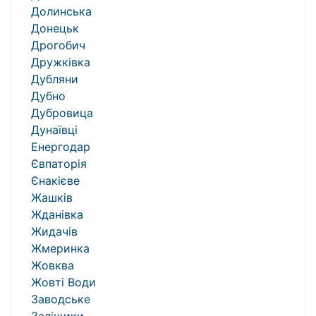
Долинська
Донецьк
Дрогобич
Дружківка
Дубляни
Дубно
Дубровица
Дунаївці
Енергодар
Євпаторія
Єнакієве
Жашків
Жданівка
Жидачів
Жмеринка
Жовква
Жовті Води
Заводське