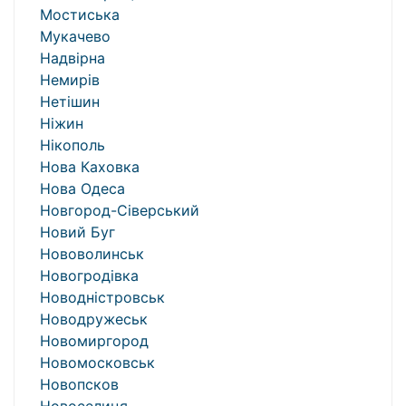
Мостиська
Мукачево
Надвірна
Немирів
Нетішин
Ніжин
Нікополь
Нова Каховка
Нова Одеса
Новгород-Сіверський
Новий Буг
Нововолинськ
Новогродівка
Новодністровськ
Новодружеськ
Новомиргород
Новомосковськ
Новопсков