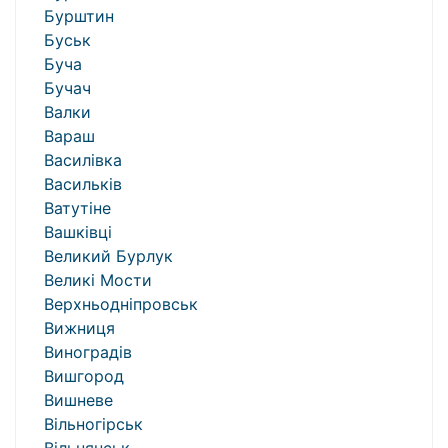
Бурштин
Буськ
Буча
Бучач
Валки
Вараш
Василівка
Васильків
Ватутіне
Вашківці
Великий Бурлук
Великі Мости
Верхньодніпровськ
Вижниця
Виноградів
Вишгород
Вишневе
Вільногірськ