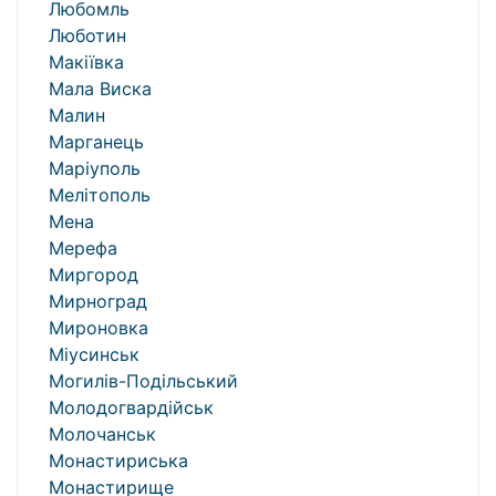
Любомль
Люботин
Макіївка
Мала Виска
Малин
Марганець
Маріуполь
Мелітополь
Мена
Мерефа
Миргород
Мирноград
Мироновка
Міусинськ
Могилів-Подільський
Молодогвардійськ
Молочанськ
Монастириська
Монастирище