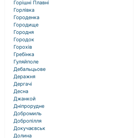
Горішні Плавні
Горлівка
Городенка
Городище
Городня
Городок
Горохів
Гребінка
Гуляйполе
Дебальцьове
Деражня
Дергачі
Десна
Джанкой
Дніпрорудне
Добромиль
Добропілля
Докучаєвськ
Долина