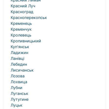
Красний Лиман
Красний Луч
Красноград
Красноперекопськ
Кременець
Кременчук
Кролевець
Кропивницький
Куп'янськ
Ладижин
Ланівці
Лебедин
Лисичанськ
Лозова
Лохвица
Лубни
Луганськ
Лутугине
Луцьк