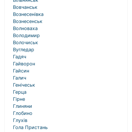
Вільнянськ
Вовчанськ
Вознесенівка
Вознесенськ
Волноваха
Володимир
Волочиськ
Вугледар
Гадяч
Гайворон
Гайсин
Галич
Генічеськ
Герца
Гірне
Глиняни
Глобино
Глухів
Гола Пристань