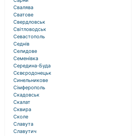
Сарни
Свалява
Сватове
Свердловськ
Світловодськ
Севастополь
Седнів
Селидове
Семенівка
Середина-Буда
Сєвєродонецьк
Синельникове
Сімферополь
Скадовськ
Скалат
Сквира
Сколе
Славута
Славутич