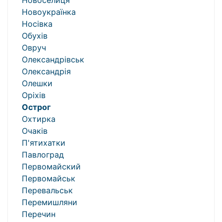
Новоселиця
Новоукраїнка
Носівка
Обухів
Овруч
Олександрівськ
Олександрія
Олешки
Оріхів
Острог
Охтирка
Очаків
П'ятихатки
Павлоград
Первомайский
Первомайськ
Перевальськ
Перемишляни
Перечин