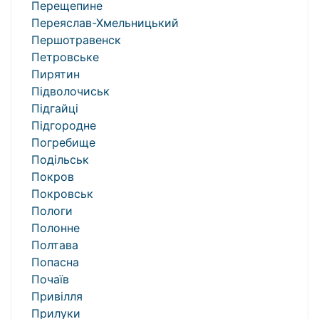
Перещепине
Переяслав-Хмельницький
Першотравенск
Петровське
Пирятин
Підволочиськ
Підгайці
Підгородне
Погребище
Подільськ
Покров
Покровськ
Пологи
Полонне
Полтава
Попасна
Почаїв
Привілля
Прилуки