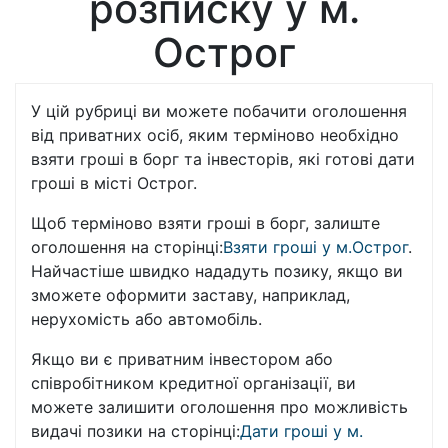
розписку у м.
Острог
У цій рубриці ви можете побачити оголошення
від приватних осіб, яким терміново необхідно
взяти гроші в борг та інвесторів, які готові дати
гроші в місті Острог.
Щоб терміново взяти гроші в борг, залиште
оголошення на сторінці:
Взяти гроші у м.Острог
.
Найчастіше швидко нададуть позику, якщо ви
зможете оформити заставу, наприклад,
нерухомість або автомобіль.
Якщо ви є приватним інвестором або
співробітником кредитної організації, ви
можете залишити оголошення про можливість
видачі позики на сторінці:
Дати гроші у м.