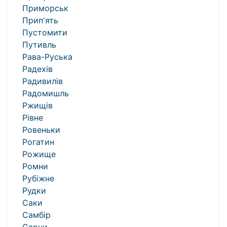
Приморськ
Прип'ять
Пустомити
Путивль
Рава-Руська
Радехів
Радивилів
Радомишль
Ржищів
Рівне
Ровеньки
Рогатин
Рожище
Ромни
Рубіжне
Рудки
Саки
Самбір