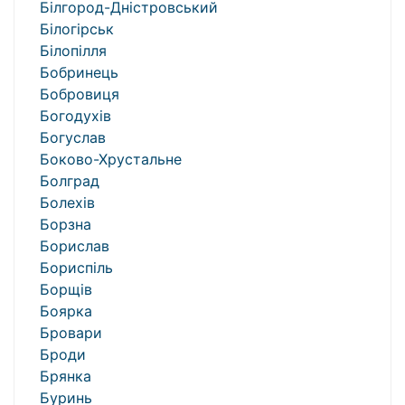
Білгород-Дністровський
Білогірськ
Білопілля
Бобринець
Бобровиця
Богодухів
Богуслав
Боково-Хрустальне
Болград
Болехів
Борзна
Борислав
Бориспіль
Борщів
Боярка
Бровари
Броди
Брянка
Буринь