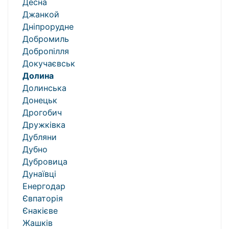
Десна
Джанкой
Дніпрорудне
Добромиль
Добропілля
Докучаєвськ
Долина
Долинська
Донецьк
Дрогобич
Дружківка
Дубляни
Дубно
Дубровица
Дунаївці
Енергодар
Євпаторія
Єнакієве
Жашків