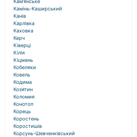
Кам’янське
Камінь-Каширський
Канів
Карлівка
Каховка
Керч
Ківерці
Кілія
Кіцмань
Кобеляки
Ковель
Кодима
Козятин
Коломия
Конотоп
Корець
Коростень
Коростишів
Корсунь-Шевченківський