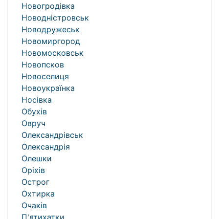
Новогродівка
Новодністровськ
Новодружеськ
Новомиргород
Новомосковськ
Новопсков
Новоселиця
Новоукраїнка
Носівка
Обухів
Овруч
Олександрівськ
Олександрія
Олешки
Оріхів
Острог
Охтирка
Очаків
П'ятихатки