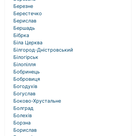
Березне
Берестечко
Берислав
Бершадь
Бібрка
Біла Церква
Білгород-Дністровський
Білогірськ
Білопілля
Бобринець
Бобровиця
Богодухів
Богуслав
Боково-Хрустальне
Болград
Болехів
Борзна
Борислав