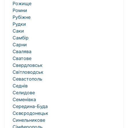
Рожище
Ромни
Рубіжне
Рудки
Саки
Самбір
Сарни
Свалява
Сватове
Свердловськ
Світловодськ
Севастополь
Седнів
Селидове
Семенівка
Середина-Буда
Сєвєродонецьк
Синельникове
Сімферополь