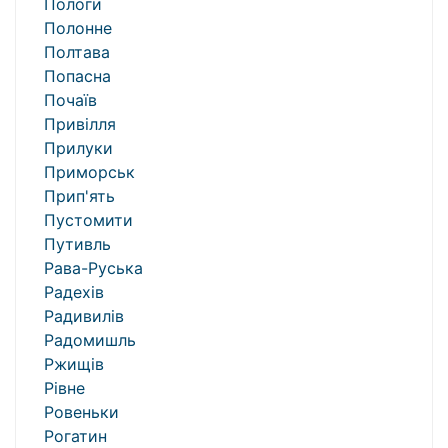
Пологи
Полонне
Полтава
Попасна
Почаїв
Привілля
Прилуки
Приморськ
Прип'ять
Пустомити
Путивль
Рава-Руська
Радехів
Радивилів
Радомишль
Ржищів
Рівне
Ровеньки
Рогатин