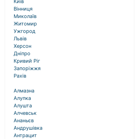
Київ
Вінниця
Миколаїв
Житомир
Ужгород
Львів
Херсон
Дніпро
Кривий Ріг
Запоріжжя
Рахів
Алмазна
Алупка
Алушта
Алчевськ
Ананьєв
Андрушівка
Антрацит