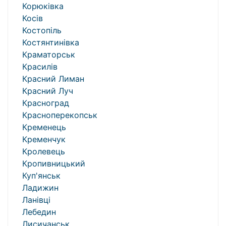
Корюківка
Косів
Костопіль
Костянтинівка
Краматорськ
Красилів
Красний Лиман
Красний Луч
Красноград
Красноперекопськ
Кременець
Кременчук
Кролевець
Кропивницький
Куп'янськ
Ладижин
Ланівці
Лебедин
Лисичанськ