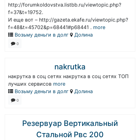
http://forumkoldovstva.listbb.ru/viewtopic.php?
f=37&t=19752.
И еще вот – http://gazeta.ekafe.ru/viewtopic.php?
f=48&t=45702&p=68441#p68441 .
more
Возьму деньги в долг
Долина
0
nakrutka
накрутка в соц сетях накрутка в соц сетях ТОП
лучших сервисов
more
Возьму деньги в долг
Долина
0
Резервуар Вертикальный
Стальной Рвс 200