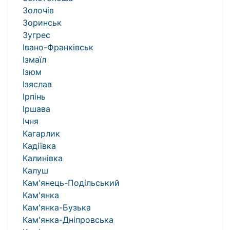
Золочів
Зоринськ
Зугрес
Івано-Франківськ
Ізмаїл
Ізюм
Ізяслав
Ірпінь
Іршава
Ічня
Кагарлик
Кадіївка
Калинівка
Калуш
Кам'янець-Подільський
Кам'янка
Кам'янка-Бузька
Кам'янка-Дніпровська