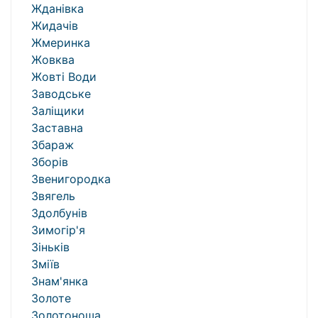
Жданівка
Жидачів
Жмеринка
Жовква
Жовті Води
Заводське
Заліщики
Заставна
Збараж
Зборів
Звенигородка
Звягель
Здолбунів
Зимогір'я
Зіньків
Зміїв
Знам'янка
Золоте
Золотоноша