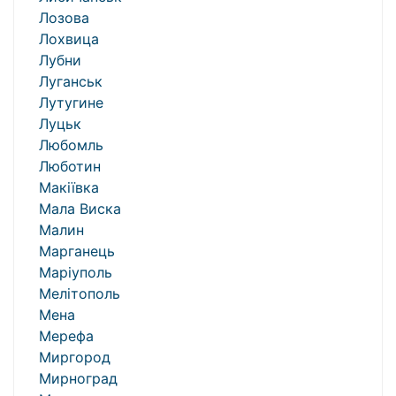
Лозова
Лохвица
Лубни
Луганськ
Лутугине
Луцьк
Любомль
Люботин
Макіївка
Мала Виска
Малин
Марганець
Маріуполь
Мелітополь
Мена
Мерефа
Миргород
Мирноград