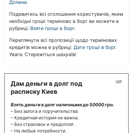
Долина
.
Подивитись всі оголошення користувачів, яким
необхідні гроші терміново в борг ви можете в
рубриці:
Взяти гроші в борг
.
Переглянути всі пропозиції щодо термінових
кредитів можна в рубриці:
Дати гроші в борг
.
Увага: Стережіться шахраїв!
VIP
Дам деньги в долг под
расписку Киев
Взять деньги в долг наличными до 50000 грн.
– Без залога и поручительства.
– Кредитная история не важна.
– Без страховок и предоплат.
– На любые потребности.