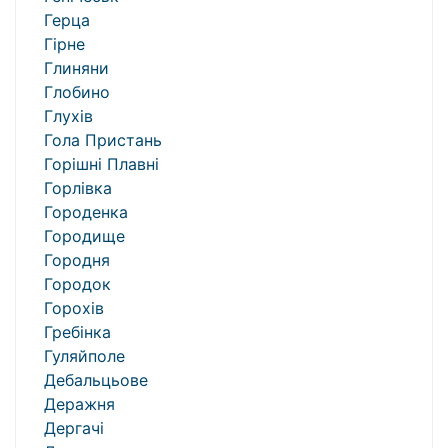
Герца
Гірне
Глиняни
Глобино
Глухів
Гола Пристань
Горішні Плавні
Горлівка
Городенка
Городище
Городня
Городок
Горохів
Гребінка
Гуляйполе
Дебальцьове
Деражня
Дергачі