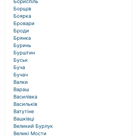
Бориспіль
Борщів
Боярка
Бровари
Броди
Брянка
Буринь
Бурштин
Буськ
Буча
Бучач
Валки
Вараш
Василівка
Васильків
Ватутіне
Вашківці
Великий Бурлук
Великі Мости