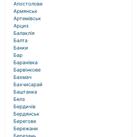
Апостолове
Армянськ
Артемівськ
Арциз
Балаклія
Балта
Банки
Бар
Баранівка
Барвінкове
Бахмач
Бахчисарай
Баштанка
Белз
Бердичів
Бердянськ
Берегове
Бережани
Березань