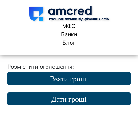
Skip to content
МФО
Банки
Блог
Розмістити оголошення:
Взяти гроші
Дати гроші