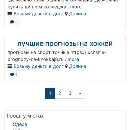
купить диплом колледжа .
more
Возьму деньги в долг
Долина
0
лучшие прогнозы на хоккей
прогнозы на спорт точные https://luchshie-
prognozy-na-khokkej8.ru .
more
Возьму деньги в долг
Долина
0
1
2
3
»
Гроші у містах
Одеса