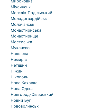
Мироновка
Міусинськ
Могилів-Подільський
Молодогвардійськ
Молочанськ
Монастириська
Монастирище
Мостиська
Мукачево
Надвірна
Немирів
Нетішин
Ніжин
Нікополь
Нова Каховка
Нова Одеса
Новгород-Сіверський
Новий Буг
Нововолинськ