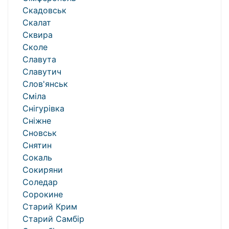
Скадовськ
Скалат
Сквира
Сколе
Славута
Славутич
Слов'янськ
Сміла
Снігурівка
Сніжне
Сновськ
Снятин
Сокаль
Сокиряни
Соледар
Сорокине
Старий Крим
Старий Самбір