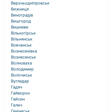
Верхньодніпровськ
Вижниця
Виноградів
Вишгород
Вишневе
Вільногірськ
Вільнянськ
Вовчанськ
Вознесенівка
Вознесенськ
Волноваха
Володимир
Волочиськ
Вугледар
Гадяч
Гайворон
Гайсин
Галич
Генічеськ