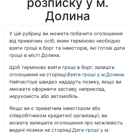
розписку у м.
Долина
У цій рубриці ви можете побачити оголошення
від приватних осіб, яким терміново необхідно
взяти гроші в борг та інвесторів, які готові дати
гроші в місті Долина.
Щоб терміново взяти гроші в борг, залиште
оголошення на сторінці:
Взяти гроші у м.Долина
.
Найчастіше швидко нададуть позику, якщо ви
зможете оформити заставу, наприклад,
нерухомість або автомобіль.
Якщо ви є приватним інвестором або
співробітником кредитної організації, ви
можете залишити оголошення про можливість
видачі позики на сторінці:
Дати гроші у м.