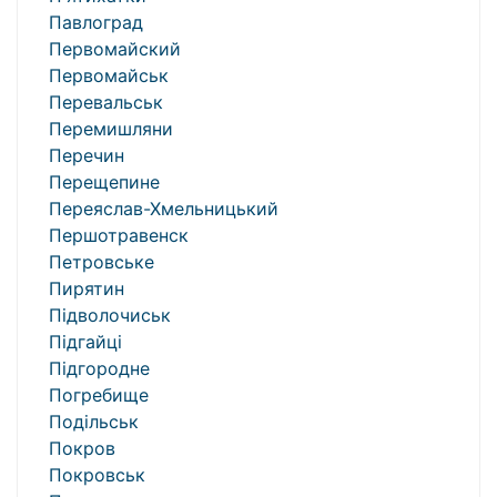
Павлоград
Первомайский
Первомайськ
Перевальськ
Перемишляни
Перечин
Перещепине
Переяслав-Хмельницький
Першотравенск
Петровське
Пирятин
Підволочиськ
Підгайці
Підгородне
Погребище
Подільськ
Покров
Покровськ