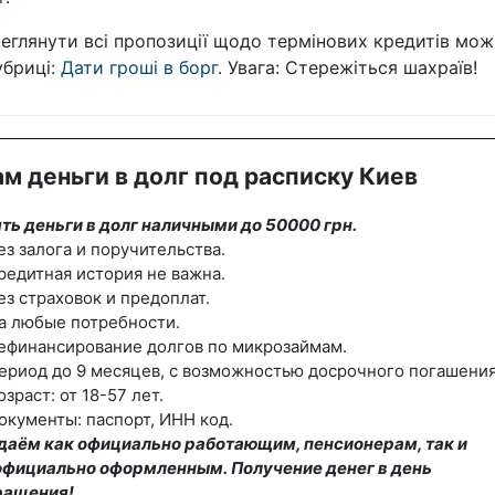
еглянути всі пропозиції щодо термінових кредитів мож
убриці:
Дати гроші в борг
. Увага: Стережіться шахраїв!
м деньги в долг под расписку Киев
ть деньги в долг наличными до 50000 грн.
ез залога и поручительства.
редитная история не важна.
ез страховок и предоплат.
а любые потребности.
ефинансирование долгов по микрозаймам.
ериод до 9 месяцев, с возможностью досрочного погашения
озраст: от 18-57 лет.
окументы: паспорт, ИНН код.
даём как официально работающим, пенсионерам, так и
официально оформленным. Получение денег в день
ращения!