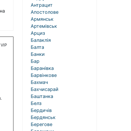
Антрацит
на
Апостолове
Армянськ
Артемівськ
Арциз
Балаклія
VIP
Балта
Банки
Бар
Баранівка
Барвінкове
Бахмач
Бахчисарай
Баштанка
.
Белз
Бердичів
Бердянськ
Берегове