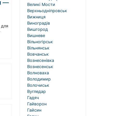
и —
Великі Мости
Верхньодніпровськ
Вижниця
Виноградів
 для
Вишгород
т
Вишневе
Вільногірськ
Вільнянськ
Вовчанськ
Вознесенівка
Вознесенськ
Волноваха
Володимир
Волочиськ
Вугледар
Гадяч
Гайворон
Гайсин