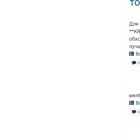
ТО
Для
**K
обх
луч
В
0
мелб
В
0