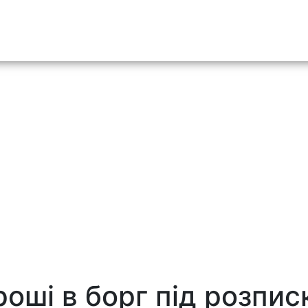
o content
роші в борг під розпис