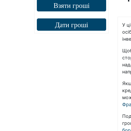
Взяти гроші
Дати гроші
У ц
осі
інв
Щоб
сто
над
нап
Якщ
кре
мож
Фра
Под
гро
бор