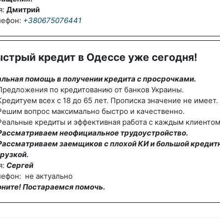
я:
Дмитрий
лефон:
+380675076441
стрый кредит в Одессе уже сегодня!
альная помощь в получении кредита с просрочками.
редложения по кредитованию от банков Украины.
редитуем всех с 18 до 65 лет. Прописка значение не имеет.
Решим вопрос максимально быстро и качественно.
еальные кредиты и эффективная работа с каждым клиентом
Рассматриваем неофициальное трудоустройство.
Рассматриваем заемщиков с плохой КИ и большой кредит
рузкой.
я:
Сергей
ефон: не актуально
оните! Постараемся помочь.