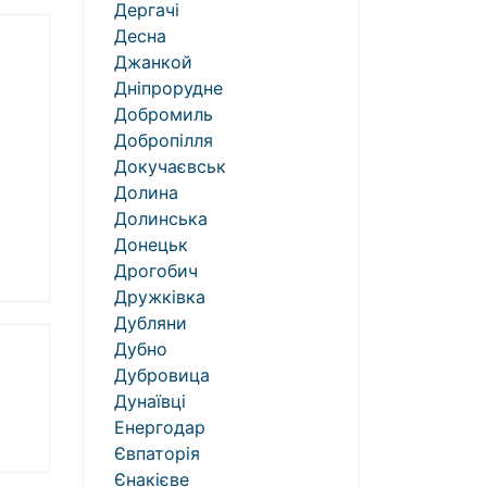
Дергачі
Десна
Джанкой
Дніпрорудне
Добромиль
Добропілля
Докучаєвськ
Долина
Долинська
Донецьк
Дрогобич
Дружківка
Дубляни
Дубно
Дубровица
Дунаївці
Енергодар
Євпаторія
Єнакієве