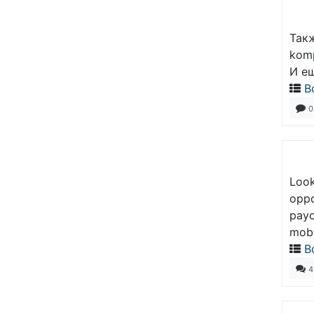
Такж
komp
И ещ
В
0
Look
oppo
payo
mobi
В
4