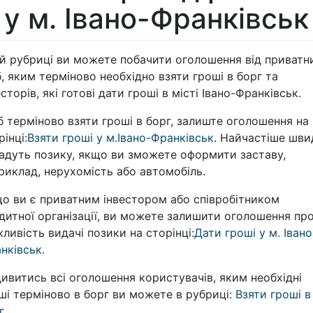
у м. Івано-Франківськ
ій рубриці ви можете побачити оголошення від приватн
б, яким терміново необхідно взяти гроші в борг та
есторів, які готові дати гроші в місті Івано-Франківськ.
 терміново взяти гроші в борг, залиште оголошення на
рінці:
Взяти гроші у м.Івано-Франківськ
. Найчастіше шви
адуть позику, якщо ви зможете оформити заставу,
риклад, нерухомість або автомобіль.
о ви є приватним інвестором або співробітником
дитної організації, ви можете залишити оголошення пр
ливість видачі позики на сторінці:
Дати гроші у м. Івано
нківськ
.
ивитись всі оголошення користувачів, яким необхідні
ші терміново в борг ви можете в рубриці:
Взяти гроші в
г
.