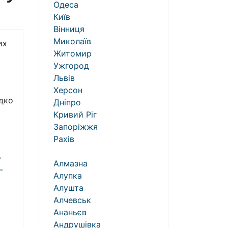
Одеса
Київ
Вінниця
Миколаїв
их
Житомир
Ужгород
Львів
Херсон
дко
Дніпро
Кривий Ріг
Запоріжжя
Рахів
о
Алмазна
-
Алупка
Алушта
Алчевськ
Ананьєв
Андрушівка