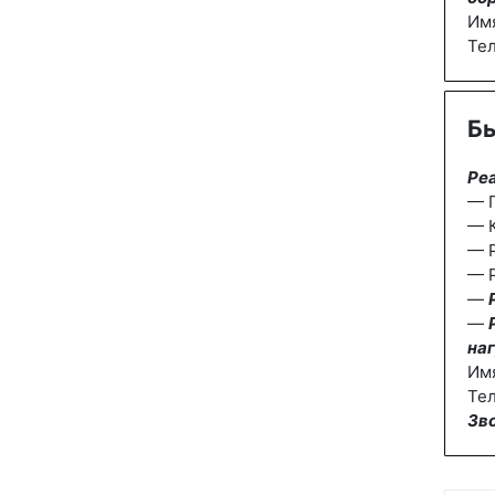
Им
Те
Бы
Ре
— П
— К
— 
— Р
—
—
наг
Им
Тел
Зв