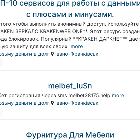
П-10 сервисов для работы с данным
с плюсами и минусами.
 того чтобы выполнить анонимный доступ, используйте
RAKEN ЗЕРКАЛО KRAKENWEB ONE**. Этот ресурс создан
ода блокировок. Популярный **КРАКЕН ДАРКНЕТ** дае
шую защиту для всех своих
more
озьму деньги в долг
Івано-Франківськ
melbet_iuSn
ет регистрация через sms melbet28175.help
more
озьму деньги в долг
Івано-Франківськ
Фурнитура Для Мебели