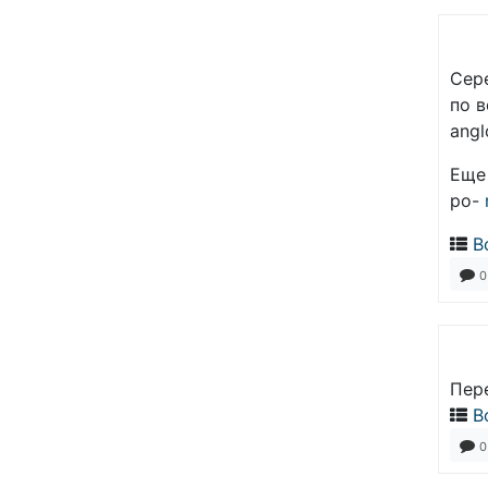
Сер
по в
angl
Еще 
po-
В
0
Пер
В
0