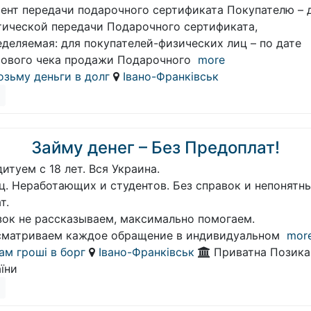
ент передачи подарочного сертификата Покупателю – 
тической передачи Подарочного сертификата,
деляемая: для покупателей-физических лиц – по дате
сового чека продажи Подарочного
more
озьму деньги в долг
Івано-Франківськ
Займу денег – Без Предоплат!
итуем с 18 лет. Вся Украина.
ц. Неработающих и студентов. Без справок и непонятн
т.
зок не рассказываем, максимально помогаем.
сматриваем каждое обращение в индивидуальном
mor
ам гроші в борг
Івано-Франківськ
Приватна Позика
їни