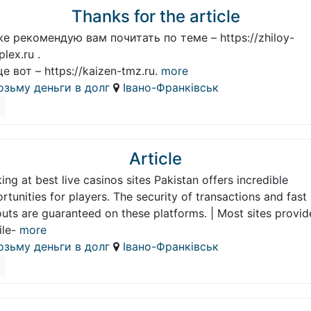
Thanks for the article
е рекомендую вам почитать по теме – https://zhiloy-
lex.ru .
е вот – https://kaizen-tmz.ru.
more
озьму деньги в долг
Івано-Франківськ
Article
ing at best live casinos sites Pakistan offers incredible
rtunities for players. The security of transactions and fast
uts are guaranteed on these platforms. | Most sites provid
le-
more
озьму деньги в долг
Івано-Франківськ