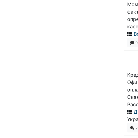
Мом
фак
опре
кас
В
0
Кред
Офи
опла
Ска
Рас
Д
Укра
2