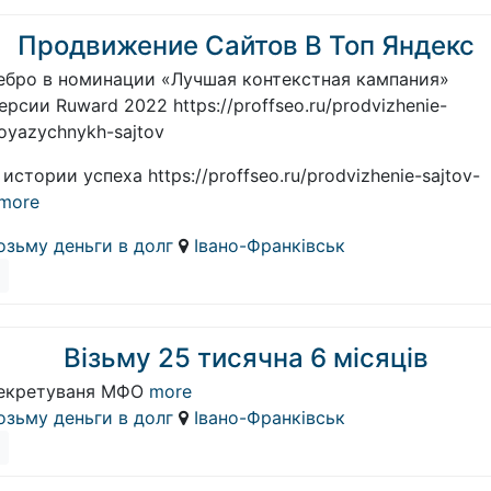
Продвижение Сайтов В Топ Яндекс
ебро в номинации «Лучшая контекстная кампания»
ерсии Ruward 2022 https://proffseo.ru/prodvizhenie-
oyazychnykh-sajtov
истории успеха https://proffseo.ru/prodvizhenie-sajtov-
more
озьму деньги в долг
Івано-Франківськ
Візьму 25 тисячна 6 місяців
екретуваня МФО
more
озьму деньги в долг
Івано-Франківськ