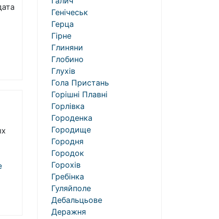
Галич
дата
Генічеськ
Герца
Гірне
Глиняни
Глобино
Глухів
Гола Пристань
Горішні Плавні
Горлівка
Городенка
Городище
ых
Городня
Городок
Горохів
e
Гребінка
Гуляйполе
Дебальцьове
Деражня