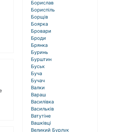
Борислав
Бориспіль
Борщів
Боярка
Бровари
Броди
Брянка
Буринь
Бурштин
Буськ
Буча
Бучач
Валки
e
Вараш
Василівка
Васильків
Ватутіне
Вашківці
Великий Бурлук