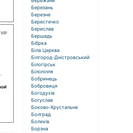
Бережани
Березань
Березне
Берестечко
Берислав
VIP
Бершадь
Бібрка
Біла Церква
Білгород-Дністровський
Білогірськ
Білопілля
.
Бобринець
Бобровиця
ной
Богодухів
Богуслав
Боково-Хрустальне
Болград
Болехів
Борзна