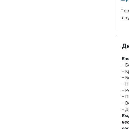
Пер
в р
Да
Взя
– Б
– К
– Б
– Н
– Р
– П
– В
– Д
Вы
не
об