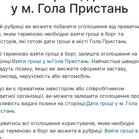
у м. Гола Пристань
ій рубриці ви можете побачити оголошення від приватн
б, яким терміново необхідно взяти гроші в борг та
есторів, які готові дати гроші в місті Гола Пристань.
 терміново взяти гроші в борг, залиште оголошення на
рінці:
Взяти гроші у м.Гола Пристань
. Найчастіше швидк
адуть позику, якщо ви зможете оформити заставу,
риклад, нерухомість або автомобіль.
о ви є приватним інвестором або співробітником
дитної організації, ви можете залишити оголошення пр
ливість видачі позики на сторінці:
Дати гроші у м. Гола
стань
.
ивитись всі оголошення користувачів, яким необхідні
ші терміново в борг ви можете в рубриці:
Взяти гроші в
г
.