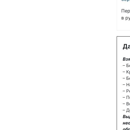
Пер
в р
Да
Взя
– Б
– К
– Б
– Н
– Р
– П
– В
– Д
Вы
не
об