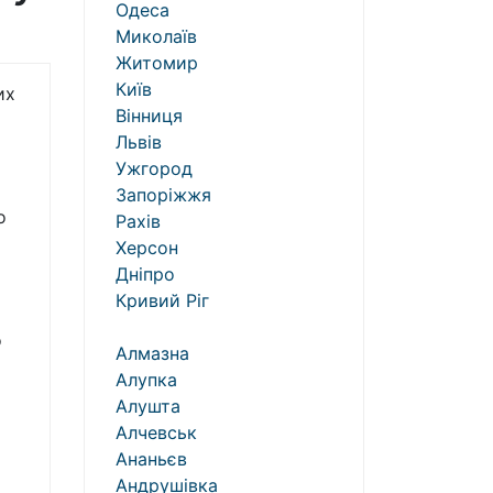
Одеса
Миколаїв
Житомир
Київ
их
Вінниця
Львів
Ужгород
Запоріжжя
о
Рахів
Херсон
Дніпро
Кривий Ріг
о
Алмазна
Алупка
Алушта
Алчевськ
Ананьєв
Андрушівка