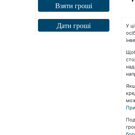
Взяти гроші
Дати гроші
У ц
осі
інв
Щоб
сто
над
нап
Якщ
кре
мож
При
Под
гро
бор