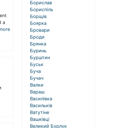
Борислав
Бориспіль
Went
Борщів
d a
Боярка
more
Бровари
Броди
Брянка
Буринь
Бурштин
Буськ
Буча
Бучач
.
Валки
и
Вараш
Василівка
Васильків
Ватутіне
Вашківці
Великий Бурлук