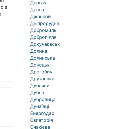
in
Дергачі
able
Десна
e
Джанкой
Дніпрорудне
Добромиль
Добропілля
Докучаєвськ
Долина
Долинська
Донецьк
Дрогобич
Дружківка
Дубляни
Дубно
Дубровица
Дунаївці
Енергодар
Євпаторія
Єнакієве