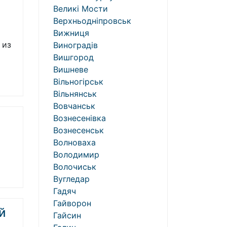
Великі Мости
Верхньодніпровськ
Вижниця
 из
Виноградів
Вишгород
Вишневе
Вільногірськ
Вільнянськ
Вовчанськ
Вознесенівка
Вознесенськ
Волноваха
Володимир
Волочиськ
Вугледар
Гадяч
Гайворон
й
Гайсин