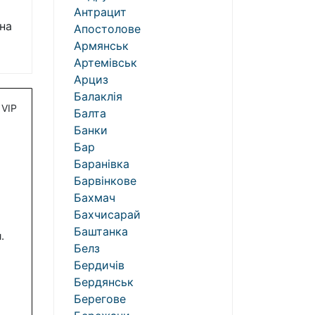
Антрацит
на
Апостолове
Армянськ
Артемівськ
Арциз
Балаклія
VIP
Балта
Банки
Бар
Баранівка
Барвінкове
Бахмач
Бахчисарай
Баштанка
.
Белз
Бердичів
Бердянськ
Берегове