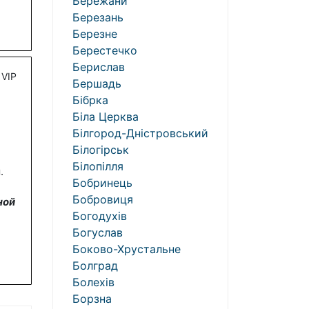
Бережани
Березань
Березне
Берестечко
Берислав
VIP
Бершадь
Бібрка
Біла Церква
Білгород-Дністровський
Білогірськ
Білопілля
.
Бобринець
Бобровиця
ной
Богодухів
Богуслав
Боково-Хрустальне
Болград
Болехів
Борзна