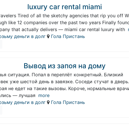
luxury car rental miami
ravelers Tired of all the sketchy agencies that rip you off 
ugh like 12 companies over the past two years Finally foun
any that actually delivers — miami car rental luxury with
озьму деньги в долг
Гола Пристань
Вывод из запоя на дому
ья ситуация. Попал в переплёт конкретный. Близкий
век уже шестой день в завязке. Соседи стучат в дверь
ая не едет на такие вызовы. Короче, нормальные врач
ались — лучшая
more
озьму деньги в долг
Гола Пристань