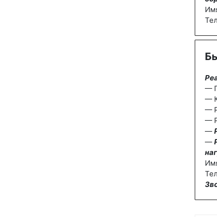
Им
Те
Бы
Ре
— П
— К
— 
— Р
—
—
наг
Им
Тел
Зв