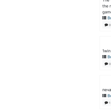
The 
the 
game
В
0
1win
В
0
печа
В
1