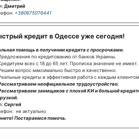
я:
Дмитрий
лефон:
+380675076441
стрый кредит в Одессе уже сегодня!
альная помощь в получении кредита с просрочками.
редложения по кредитованию от банков Украины.
редитуем всех с 18 до 65 лет. Прописка значение не имеет.
Решим вопрос максимально быстро и качественно.
еальные кредиты и эффективная работа с каждым клиентом
Рассматриваем неофициальное трудоустройство.
Рассматриваем заемщиков с плохой КИ и большой кредит
рузкой.
я:
Сергей
ефон: не актуально
оните! Постараемся помочь.