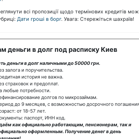
еглянути всі пропозиції щодо термінових кредитів мож
убриці:
Дати гроші в борг
. Увага: Стережіться шахраїв!
м деньги в долг под расписку Киев
ть деньги в долг наличными до 50000 грн.
ез залога и поручительства.
редитная история не важна.
ез страховок и предоплат.
а любые потребности.
ефинансирование долгов по микрозаймам.
ериод до 9 месяцев, с возможностью досрочного погашения
озраст: от 18-57 лет.
окументы: паспорт, ИНН код.
даём как официально работающим, пенсионерам, так и
официально оформленным. Получение денег в день
ращения!