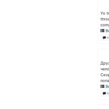
Yo t
thro
comp
В
0
Друз
чело
Скор
поп
В
0