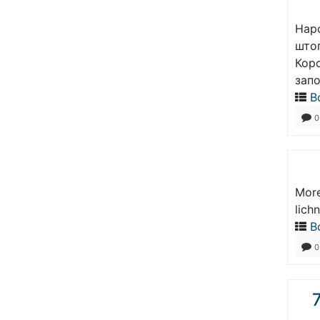
Наро
што
Кор
запо
В
0
More
lich
В
0