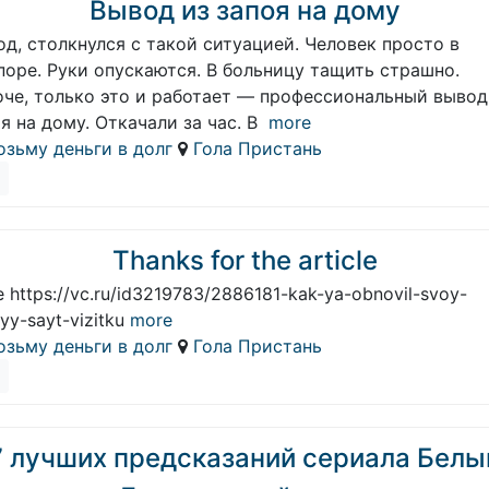
Вывод из запоя на дому
д, столкнулся с такой ситуацией. Человек просто в
поре. Руки опускаются. В больницу тащить страшно.
оче, только это и работает — профессиональный вывод
я на дому. Откачали за час. В
more
озьму деньги в долг
Гола Пристань
Thanks for the article
 https://vc.ru/id3219783/2886181-kak-ya-obnovil-svoy-
nyy-sayt-vizitku
more
озьму деньги в долг
Гола Пристань
7 лучших предсказаний сериала Белы