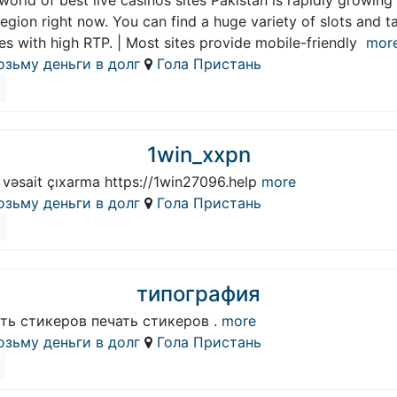
world of best live casinos sites Pakistan is rapidly growing 
region right now. You can find a huge variety of slots and t
s with high RTP. | Most sites provide mobile-friendly
mor
озьму деньги в долг
Гола Пристань
1win_xxpn
 vəsait çıxarma https://1win27096.help
more
озьму деньги в долг
Гола Пристань
типография
ть стикеров печать стикеров .
more
озьму деньги в долг
Гола Пристань