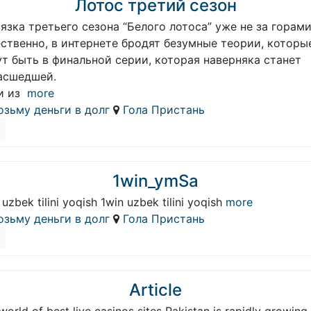
Лотос третий сезон
язка третьего сезона “Белого лотоса” уже не за горами,
ственно, в интернете бродят безумные теории, которы
т быть в финальной серии, которая наверняка станет
асшедшей.
и из
more
озьму деньги в долг
Гола Пристань
1win_ymSa
 uzbek tilini yoqish 1win uzbek tilini yoqish
more
озьму деньги в долг
Гола Пристань
Article