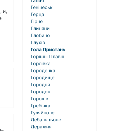
Галич
Генічеськ
 и,
Герца
е
Гірне
Глиняни
Глобино
Глухів
Гола Пристань
Горішні Плавні
Горлівка
Городенка
Городище
Городня
Городок
Горохів
Гребінка
Гуляйполе
Дебальцьове
Деражня