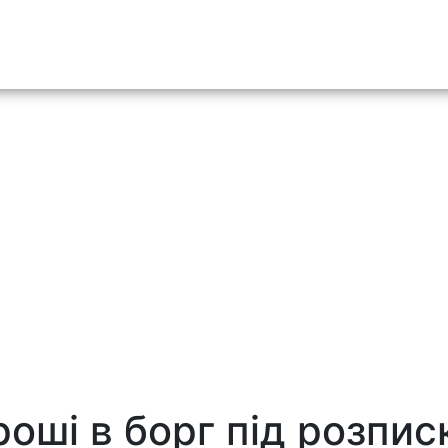
o content
роші в борг під розпис