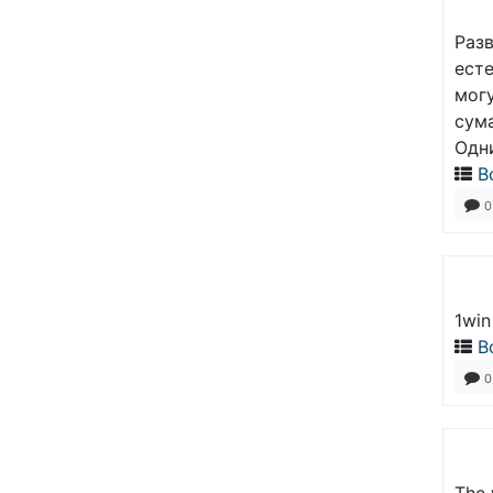
Разв
есте
могу
сум
Одн
В
0
1win
В
0