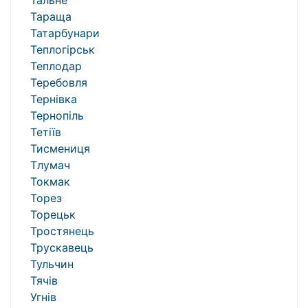
Тальне
Тараща
Татарбунари
Теплогірськ
Теплодар
Теребовля
Тернівка
Тернопіль
Тетіїв
Тисмениця
Тлумач
Токмак
Торез
Торецьк
Тростянець
Трускавець
Тульчин
Тячів
Угнів