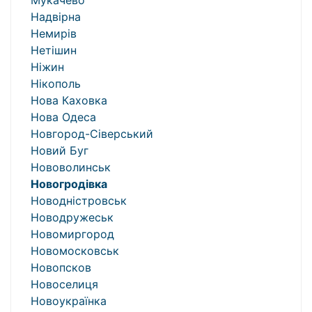
Мукачево
Надвірна
Немирів
Нетішин
Ніжин
Нікополь
Нова Каховка
Нова Одеса
Новгород-Сіверський
Новий Буг
Нововолинськ
Новогродівка
Новодністровськ
Новодружеськ
Новомиргород
Новомосковськ
Новопсков
Новоселиця
Новоукраїнка