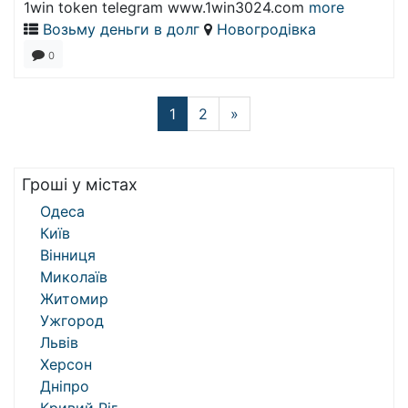
1win token telegram www.1win3024.com
more
Возьму деньги в долг
Новогродівка
0
1
2
»
Гроші у містах
Одеса
Київ
Вінниця
Миколаїв
Житомир
Ужгород
Львів
Херсон
Дніпро