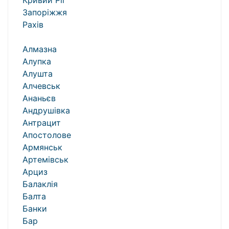
Кривий Ріг
Запоріжжя
Рахів
Алмазна
Алупка
Алушта
Алчевськ
Ананьєв
Андрушівка
Антрацит
Апостолове
Армянськ
Артемівськ
Арциз
Балаклія
Балта
Банки
Бар