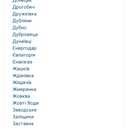
Донецьк
Дрогобич
Дружківка
Дубляни
Дубно
Дубровица
Дунаївці
Енергодар
Євпаторія
Єнакієве
Жашків
Жданівка
Жидачів
Жмеринка
Жовква
Жовті Води
Заводське
Заліщики
Заставна