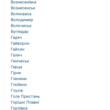
Вознесенівка
Вознесенськ
Волноваха
Володимир
Волочиськ
Вугледар
Гадяч
Гайворон
Гайсин
Галич
Генічеськ
Герца
Гірне
Глиняни
Глобино
Глухів
Гола Пристань
Горішні Плавні
Горлівка