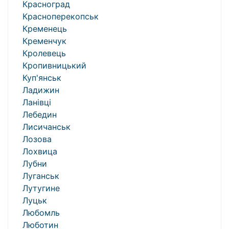
Красноград
Красноперекопськ
Кременець
Кременчук
Кролевець
Кропивницький
Куп'янськ
Ладижин
Ланівці
Лебедин
Лисичанськ
Лозова
Лохвица
Лубни
Луганськ
Лутугине
Луцьк
Любомль
Люботин