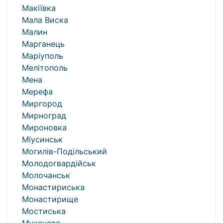
Макіївка
Мала Виска
Малин
Марганець
Маріуполь
Мелітополь
Мена
Мерефа
Миргород
Мирноград
Мироновка
Міусинськ
Могилів-Подільський
Молодогвардійськ
Молочанськ
Монастириська
Монастирище
Мостиська