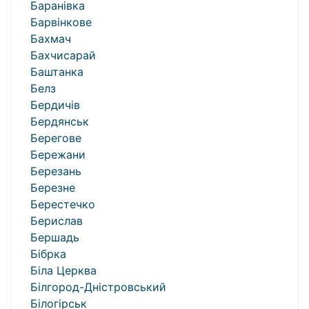
Баранівка
Барвінкове
Бахмач
Бахчисарай
Баштанка
Белз
Бердичів
Бердянськ
Берегове
Бережани
Березань
Березне
Берестечко
Берислав
Бершадь
Бібрка
Біла Церква
Білгород-Дністровський
Білогірськ