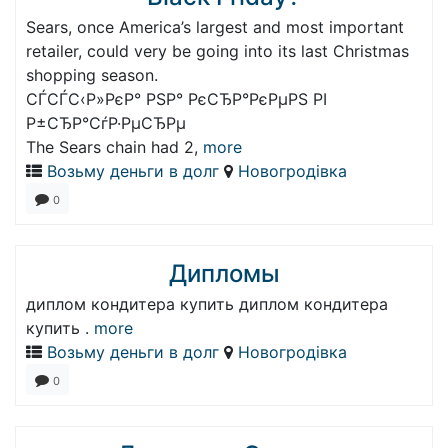
Sears, once America’s largest and most important
retailer, could very be going into its last Christmas
shopping season.
СЃСЃС‹Р»РєР° РЅР° РєСЂР°РєРµРЅ РІ
Р±СЂР°СѓР·РµСЂРµ
The Sears chain had 2,
more
Возьму деньги в долг
Новогродівка
0
Дипломы
диплом кондитера купить диплом кондитера
купить .
more
Возьму деньги в долг
Новогродівка
0