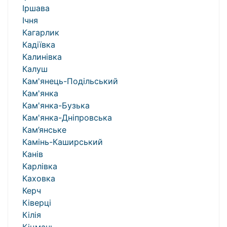
Іршава
Ічня
Кагарлик
Кадіївка
Калинівка
Калуш
Кам'янець-Подільський
Кам'янка
Кам'янка-Бузька
Кам'янка-Дніпровська
Кам’янське
Камінь-Каширський
Канів
Карлівка
Каховка
Керч
Ківерці
Кілія