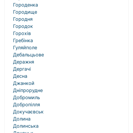
Городенка
Городище
Городня
Городок
Горохів
Гребінка
Гуляйполе
Дебальцьове
Деражня
Дергачі
Десна
Джанкой
Дніпрорудне
Добромиль
Добропілля
Докучаєвськ
Долина
Долинська