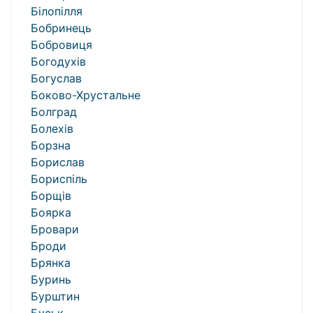
Білопілля
Бобринець
Бобровиця
Богодухів
Богуслав
Боково-Хрустальне
Болград
Болехів
Борзна
Борислав
Бориспіль
Борщів
Боярка
Бровари
Броди
Брянка
Буринь
Бурштин