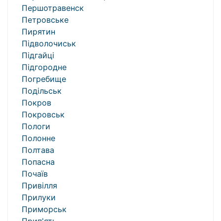
Першотравенск
Петровське
Пирятин
Підволочиськ
Підгайці
Підгородне
Погребище
Подільськ
Покров
Покровськ
Пологи
Полонне
Полтава
Попасна
Почаїв
Привілля
Прилуки
Приморськ