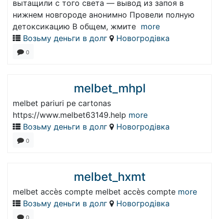
вытащили с того света — вывод из запоя в
нижнем новгороде анонимно Провели полную
детоксикацию В общем, жмите
more
Возьму деньги в долг
Новогродівка
0
melbet_mhpl
melbet pariuri pe cartonas
https://www.melbet63149.help
more
Возьму деньги в долг
Новогродівка
0
melbet_hxmt
melbet accès compte melbet accès compte
more
Возьму деньги в долг
Новогродівка
0