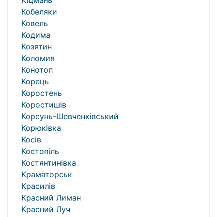
Кіцмань
Кобеляки
Ковель
Кодима
Козятин
Коломия
Конотоп
Корець
Коростень
Коростишів
Корсунь-Шевченківський
Корюківка
Косів
Костопіль
Костянтинівка
Краматорськ
Красилів
Красний Лиман
Красний Луч