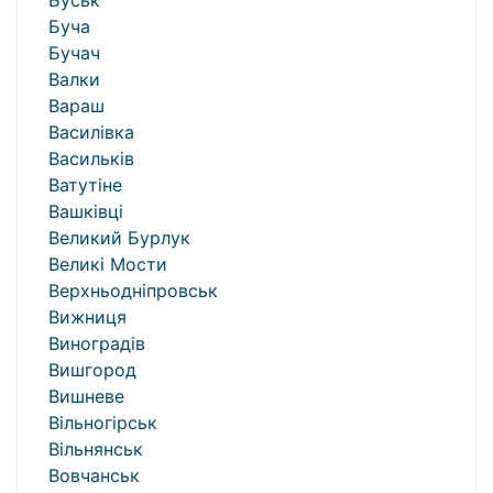
Буськ
Буча
Бучач
Валки
Вараш
Василівка
Васильків
Ватутіне
Вашківці
Великий Бурлук
Великі Мости
Верхньодніпровськ
Вижниця
Виноградів
Вишгород
Вишневе
Вільногірськ
Вільнянськ
Вовчанськ