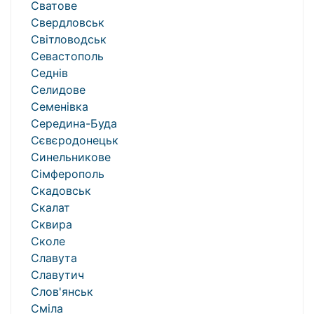
Сватове
Свердловськ
Світловодськ
Севастополь
Седнів
Селидове
Семенівка
Середина-Буда
Сєвєродонецьк
Синельникове
Сімферополь
Скадовськ
Скалат
Сквира
Сколе
Славута
Славутич
Слов'янськ
Сміла