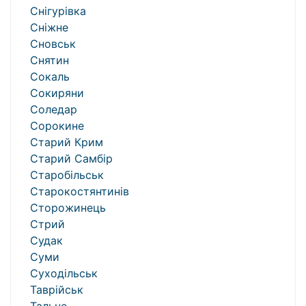
Снігурівка
Сніжне
Сновськ
Снятин
Сокаль
Сокиряни
Соледар
Сорокине
Старий Крим
Старий Самбір
Старобільськ
Старокостянтинів
Сторожинець
Стрий
Судак
Суми
Суходільськ
Таврійськ