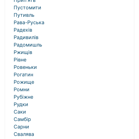
Прип'ять
Пустомити
Путивль
Рава-Руська
Радехів
Радивилів
Радомишль
Ржищів
Рівне
Ровеньки
Рогатин
Рожище
Ромни
Рубіжне
Рудки
Саки
Самбір
Сарни
Свалява