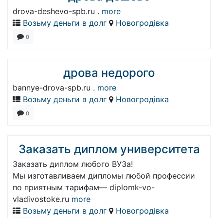
drova-deshevo-spb.ru .
more
Возьму деньги в долг
Новогродівка
0
дрова недорого
bannye-drova-spb.ru .
more
Возьму деньги в долг
Новогродівка
0
Заказать диплом университета
Заказать диплом любого ВУЗа!
Мы изготавливаем дипломы любой профессии
по приятным тарифам— diplomk-vo-
vladivostoke.ru
more
Возьму деньги в долг
Новогродівка