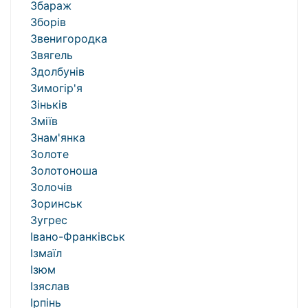
Збараж
Зборів
Звенигородка
Звягель
Здолбунів
Зимогір'я
Зіньків
Зміїв
Знам'янка
Золоте
Золотоноша
Золочів
Зоринськ
Зугрес
Івано-Франківськ
Ізмаїл
Ізюм
Ізяслав
Ірпінь