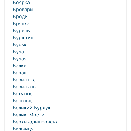
Боярка
Бровари
Броди
Брянка
Буринь
Бурштин
Буськ
Буча
Бучач
Валки
Вараш
Василівка
Васильків
Ватутіне
Вашківці
Великий Бурлук
Великі Мости
Верхньодніпровськ
Вижниця