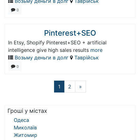
Возьму деньги в долг
Таврійськ
0
Pinterest+SEO
In Etsy, Shopify Pinterest+SEO + artificial
intelligence give high sales results
more
Возьму деньги в долг
Таврійськ
0
1
2
»
Гроші у містах
Одеса
Миколаїв
Житомир