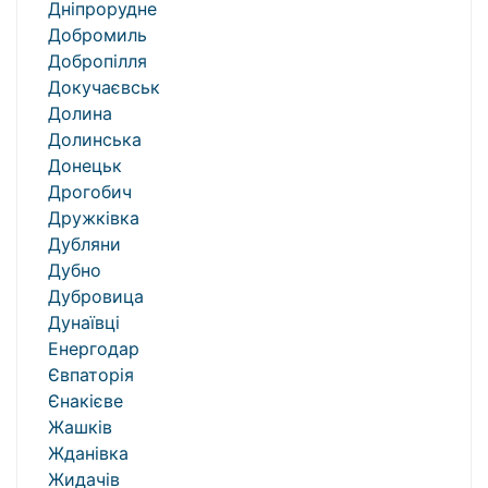
Дніпрорудне
Добромиль
Добропілля
Докучаєвськ
Долина
Долинська
Донецьк
Дрогобич
Дружківка
Дубляни
Дубно
Дубровица
Дунаївці
Енергодар
Євпаторія
Єнакієве
Жашків
Жданівка
Жидачів