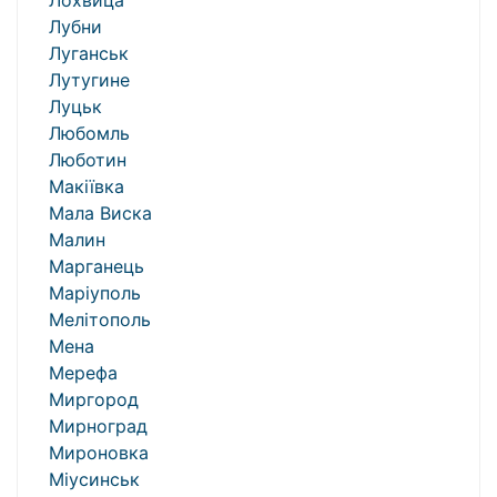
Лохвица
Лубни
Луганськ
Лутугине
Луцьк
Любомль
Люботин
Макіївка
Мала Виска
Малин
Марганець
Маріуполь
Мелітополь
Мена
Мерефа
Миргород
Мирноград
Мироновка
Міусинськ