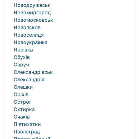
Новодружеськ
Новомиргород
Новомосковськ
Новопсков
Новоселиця
Новоукраїнка
Носівка
Обухів
Овруч
Олександрівськ
Олександрія
Олешки
Оріхів
Острог
Охтирка
Очаків
П'ятихатки
Павлоград