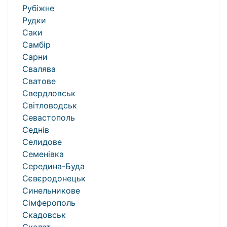
Рубіжне
Рудки
Саки
Самбір
Сарни
Свалява
Сватове
Свердловськ
Світловодськ
Севастополь
Седнів
Селидове
Семенівка
Середина-Буда
Сєвєродонецьк
Синельникове
Сімферополь
Скадовськ