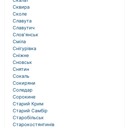
Скалат
Сквира
Сколе
Славута
Славутич
Слов'янськ
Сміла
Снігурівка
Сніжне
Сновськ
Снятин
Сокаль
Сокиряни
Соледар
Сорокине
Старий Крим
Старий Самбір
Старобільськ
Старокостянтинів