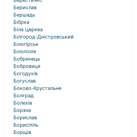
Берестечко
Берислав
Бершадь
Бібрка
Біла Церква
Білгород-Дністровський
Білогірськ
Білопілля
Бобринець
Бобровиця
Богодухів
Богуслав
Боково-Хрустальне
Болград
Болехів
Борзна
Борислав
Бориспіль
Борщів