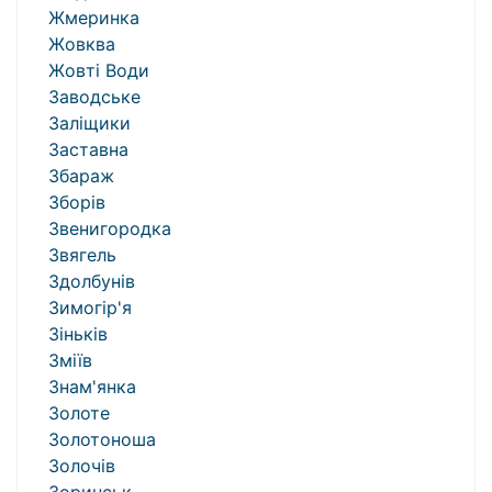
Жмеринка
Жовква
Жовті Води
Заводське
Заліщики
Заставна
Збараж
Зборів
Звенигородка
Звягель
Здолбунів
Зимогір'я
Зіньків
Зміїв
Знам'янка
Золоте
Золотоноша
Золочів