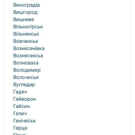
Виноградів
Вишгород
Вишневе
Вільногірськ
Вільнянськ
Вовчанськ
Вознесенівка
Вознесенськ
Волноваха
Володимир
Волочиськ
Вугледар
Гадяч
Гайворон
Гайсин
Галич
Генічеськ
Герца