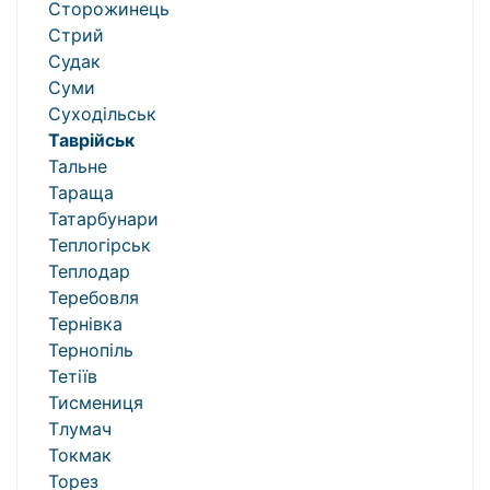
Сторожинець
Стрий
Судак
Суми
Суходільськ
Таврійськ
Тальне
Тараща
Татарбунари
Теплогірськ
Теплодар
Теребовля
Тернівка
Тернопіль
Тетіїв
Тисмениця
Тлумач
Токмак
Торез