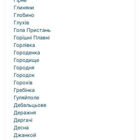
Гірне
Глиняни
Глобино
Глухів
Гола Пристань
Горішні Плавні
Горлівка
Городенка
Городище
Городня
Городок
Горохів
Гребінка
Гуляйполе
Дебальцьове
Деражня
Дергачі
Десна
Джанкой