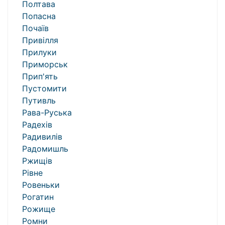
Полтава
Попасна
Почаїв
Привілля
Прилуки
Приморськ
Прип'ять
Пустомити
Путивль
Рава-Руська
Радехів
Радивилів
Радомишль
Ржищів
Рівне
Ровеньки
Рогатин
Рожище
Ромни