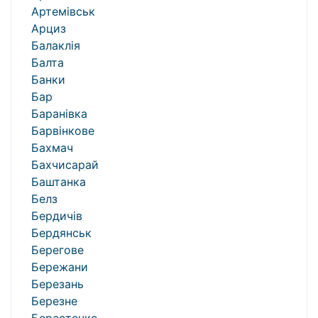
Артемівськ
Арциз
Балаклія
Балта
Банки
Бар
Баранівка
Барвінкове
Бахмач
Бахчисарай
Баштанка
Белз
Бердичів
Бердянськ
Берегове
Бережани
Березань
Березне