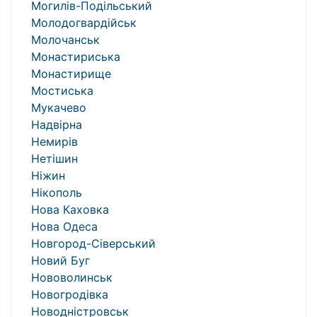
Могилів-Подільський
Молодогвардійськ
Молочанськ
Монастириська
Монастирище
Мостиська
Мукачево
Надвірна
Немирів
Нетішин
Ніжин
Нікополь
Нова Каховка
Нова Одеса
Новгород-Сіверський
Новий Буг
Нововолинськ
Новогродівка
Новодністровськ