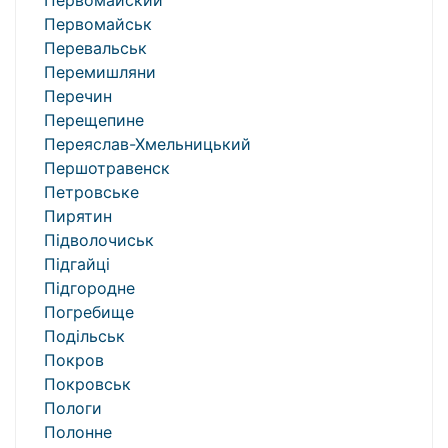
Первомайский
Первомайськ
Перевальськ
Перемишляни
Перечин
Перещепине
Переяслав-Хмельницький
Першотравенск
Петровське
Пирятин
Підволочиськ
Підгайці
Підгородне
Погребище
Подільськ
Покров
Покровськ
Пологи
Полонне