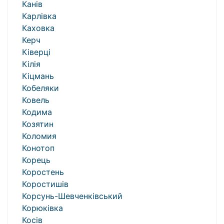
Канів
Карлівка
Каховка
Керч
Ківерці
Кілія
Кіцмань
Кобеляки
Ковель
Кодима
Козятин
Коломия
Конотоп
Корець
Коростень
Коростишів
Корсунь-Шевченківський
Корюківка
Косів