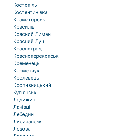
Костопіль
Костянтинівка
Краматорськ
Красилів
Красний Лиман
Красний Луч
Красноград
Красноперекопськ
Кременець
Кременчук
Кролевець
Кропивницький
Куп'янськ
Ладижин
Ланівці
Лебедин
Лисичанськ
Лозова