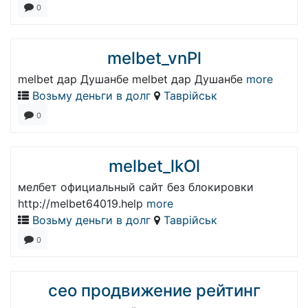
0
melbet_vnPl
melbet дар Душанбе melbet дар Душанбе
more
Возьму деньги в долг
Таврійськ
0
melbet_lkOl
мелбет официальный сайт без блокировки
http://melbet64019.help
more
Возьму деньги в долг
Таврійськ
0
сео продвижение рейтинг