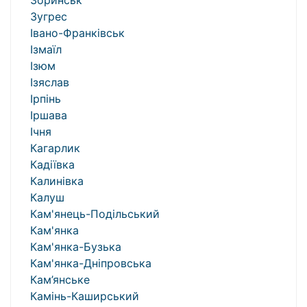
Зоринськ
Зугрес
Івано-Франківськ
Ізмаїл
Ізюм
Ізяслав
Ірпінь
Іршава
Ічня
Кагарлик
Кадіївка
Калинівка
Калуш
Кам'янець-Подільський
Кам'янка
Кам'янка-Бузька
Кам'янка-Дніпровська
Кам’янське
Камінь-Каширський