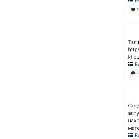
В
0
Так
http
И ещ
В
0
Соз
акт
нахо
мат
В