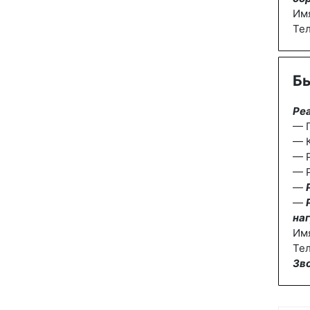
Им
Те
Бы
Ре
— П
— К
— 
— Р
—
—
наг
Им
Тел
Зв