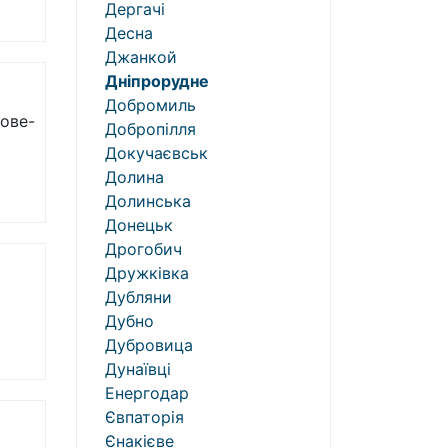
Дергачі
Десна
Джанкой
Дніпрорудне
Добромиль
тове-
Добропілля
Докучаєвськ
Долина
Долинська
Донецьк
Дрогобич
Дружківка
Дубляни
Дубно
Дубровица
Дунаївці
Енергодар
Євпаторія
Єнакієве