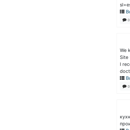
sl=e
В
0
We k
Site
I re
doct
В
0
кухн
про