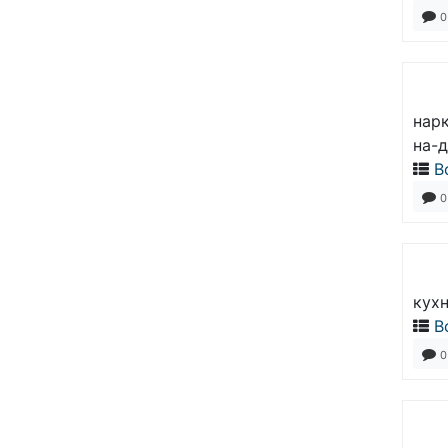
0
нарк
на-д
В
0
кухн
В
0