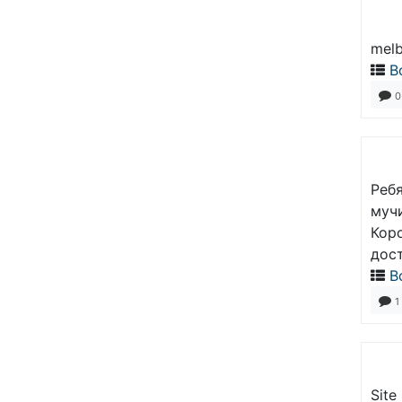
melb
В
0
Ребя
муч
Коро
дос
В
1
Site