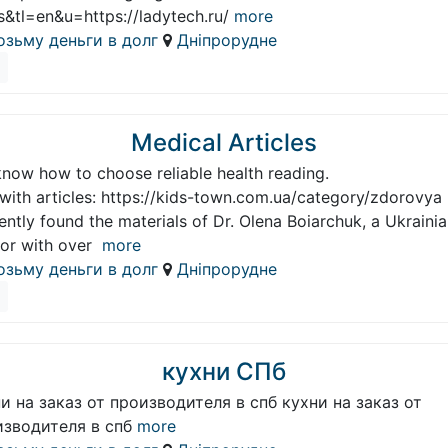
s&tl=en&u=https://ladytech.ru/
more
озьму деньги в долг
Дніпрорудне
Medical Articles
now how to choose reliable health reading.
 with articles: https://kids-town.com.ua/category/zdorovya
cently found the materials of Dr. Olena Boiarchuk, a Ukraini
or with over
more
озьму деньги в долг
Дніпрорудне
кухни СПб
и на заказ от производителя в спб кухни на заказ от
изводителя в спб
more