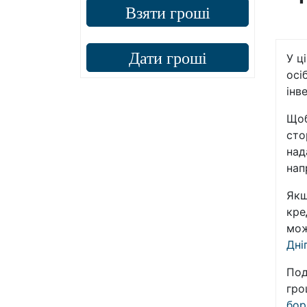
Взяти гроші
Дати гроші
У ц
осі
інв
Щоб
сто
над
нап
Якщ
кре
мож
Дні
Под
гро
бор