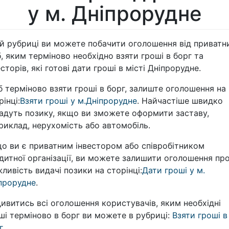
у м. Дніпрорудне
ій рубриці ви можете побачити оголошення від приватн
б, яким терміново необхідно взяти гроші в борг та
есторів, які готові дати гроші в місті Дніпрорудне.
 терміново взяти гроші в борг, залиште оголошення на
рінці:
Взяти гроші у м.Дніпрорудне
. Найчастіше швидко
адуть позику, якщо ви зможете оформити заставу,
риклад, нерухомість або автомобіль.
о ви є приватним інвестором або співробітником
дитної організації, ви можете залишити оголошення пр
ливість видачі позики на сторінці:
Дати гроші у м.
прорудне
.
ивитись всі оголошення користувачів, яким необхідні
ші терміново в борг ви можете в рубриці:
Взяти гроші в
г
.