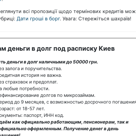
еглянути всі пропозиції щодо термінових кредитів мож
убриці:
Дати гроші в борг
. Увага: Стережіться шахраїв!
м деньги в долг под расписку Киев
ть деньги в долг наличными до 50000 грн.
ез залога и поручительства.
редитная история не важна.
ез страховок и предоплат.
а любые потребности.
ефинансирование долгов по микрозаймам.
ериод до 9 месяцев, с возможностью досрочного погашения
озраст: от 18-57 лет.
окументы: паспорт, ИНН код.
даём как официально работающим, пенсионерам, так и
официально оформленным. Получение денег в день
ращения!