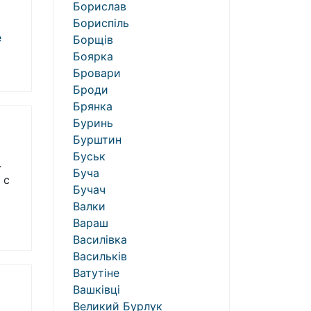
Борислав
Бориспіль
e
Борщів
Боярка
Бровари
Броди
Брянка
Буринь
Бурштин
Буськ
.
Буча
 с
Бучач
Валки
Вараш
Василівка
Васильків
Ватутіне
Вашківці
Великий Бурлук