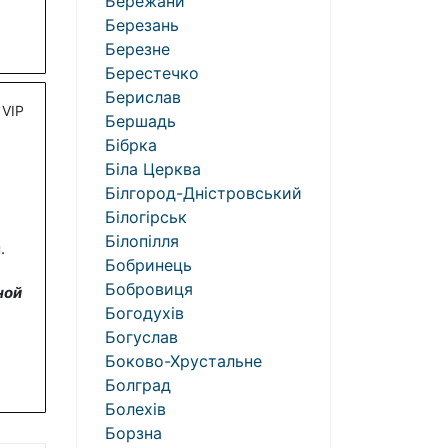
Бережани
Березань
Березне
Берестечко
Берислав
VIP
Бершадь
Бібрка
Біла Церква
Білгород-Дністровський
Білогірськ
Білопілля
.
Бобринець
Бобровиця
ной
Богодухів
Богуслав
Боково-Хрустальне
Болград
Болехів
Борзна