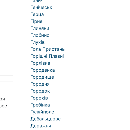
Галич
Генічеськ
Герца
Гірне
Глиняни
Глобино
Глухів
Гола Пристань
Горішні Плавні
Горлівка
Городенка
Городище
Городня
Городок
Горохів
ря
Гребінка
рее
Гуляйполе
Дебальцьове
Деражня