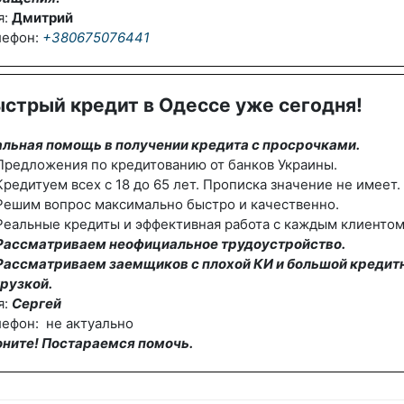
я:
Дмитрий
лефон:
+380675076441
стрый кредит в Одессе уже сегодня!
альная помощь в получении кредита с просрочками.
редложения по кредитованию от банков Украины.
редитуем всех с 18 до 65 лет. Прописка значение не имеет.
Решим вопрос максимально быстро и качественно.
еальные кредиты и эффективная работа с каждым клиентом
Рассматриваем неофициальное трудоустройство.
Рассматриваем заемщиков с плохой КИ и большой кредит
рузкой.
я:
Сергей
ефон: не актуально
оните! Постараемся помочь.