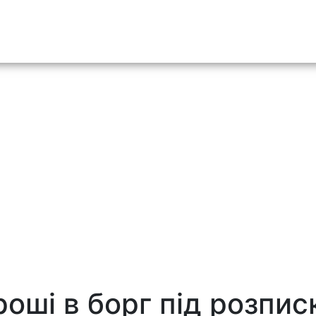
o content
роші в борг під розпис