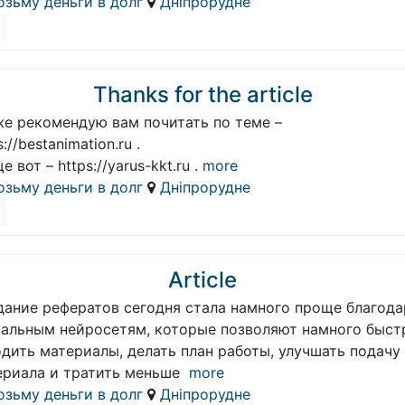
озьму деньги в долг
Дніпрорудне
Thanks for the article
же рекомендую вам почитать по теме –
s://bestanimation.ru .
е вот – https://yarus-kkt.ru .
more
озьму деньги в долг
Дніпрорудне
Article
дание рефератов сегодня стала намного проще благода
уальным нейросетям, которые позволяют намного быст
дить материалы, делать план работы, улучшать подачу
ериала и тратить меньше
more
озьму деньги в долг
Дніпрорудне