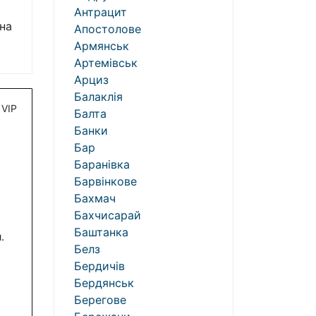
Антрацит
на
Апостолове
Армянськ
Артемівськ
Арциз
Балаклія
VIP
Балта
Банки
Бар
Баранівка
Барвінкове
Бахмач
Бахчисарай
Баштанка
.
Белз
Бердичів
Бердянськ
Берегове