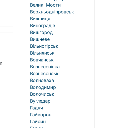
Великі Мости
Верхньодніпровськ
Вижниця
Виноградів
Вишгород
Вишневе
Вільногірськ
Вільнянськ
Вовчанськ
an
Вознесенівка
Вознесенськ
Волноваха
Володимир
Волочиськ
Вугледар
Гадяч
Гайворон
Гайсин