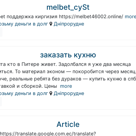
melbet_cySt
et поддержка киргизия https://melbet46002.online/
mor
озьму деньги в долг
Дніпрорудне
заказать кухню
та кто в Питере живет. Задолбался я уже два месяца
иться. То материал эконом — покоробится через месяц
че, реальные ребята без дураков — купить кухню в спб
тавкой и сборкой. Цены
more
озьму деньги в долг
Дніпрорудне
Article
 https://translate.google.com.ec/translate?