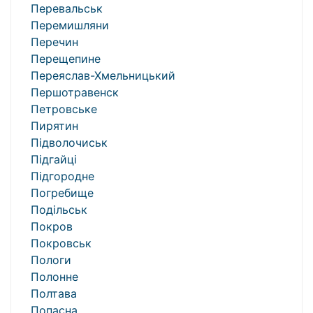
Перевальськ
Перемишляни
Перечин
Перещепине
Переяслав-Хмельницький
Першотравенск
Петровське
Пирятин
Підволочиськ
Підгайці
Підгородне
Погребище
Подільськ
Покров
Покровськ
Пологи
Полонне
Полтава
Попасна