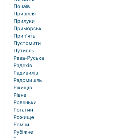
Почаїв
Привілля
Прилуки
Приморськ
Прип'ять
Пустомити
Путивль
Рава-Руська
Радехів
Радивилів
Радомишль
Ржищів
Рівне
Ровеньки
Рогатин
Рожище
Ромни
Рубіжне