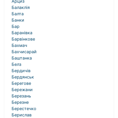
Арциз
Балаклія
Балта
Банки
Бар
Баранівка
Барвінкове
Бахмач
Бахчисарай
Баштанка
Белз
Бердичів
Бердянськ
Берегове
Бережани
Березань
Березне
Берестечко
Берислав