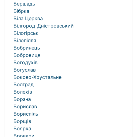
Бершадь
Бібрка
Біла Церква
Білгород-Дністровський
Білогірськ
Білопілля
Бобринець
Бобровиця
Богодухів
Богуслав
Боково-Хрустальне
Болград
Болехів
Борзна
Борислав
Бориспіль
Борщів
Боярка
Бровари