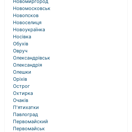
Новомиргород
Новомосковськ
Новопсков
Новоселиця
Новоукраїнка
Носівка
Обухів
Овруч
Олександрівськ
Олександрія
Олешки
Оріхів
Острог
Охтирка
Очаків
П'ятихатки
Павлоград
Первомайский
Первомайськ