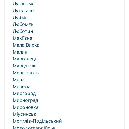
Луганськ
Лутугине
Луцьк
Любомль
Люботин
Макіївка
Мала Виска
Малин
Марганець
Маріуполь
Мелітополь
Мена
Мерефа
Миргород
Мирноград
Мироновка
Міусинськ
Могилів-Подільський
Молодогвардійськ