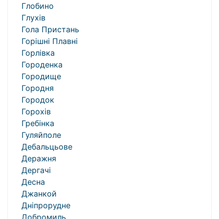
Глобино
Глухів
Гола Пристань
Горішні Плавні
Горлівка
Городенка
Городище
Городня
Городок
Горохів
Гребінка
Гуляйполе
Дебальцьове
Деражня
Дергачі
Десна
Джанкой
Дніпрорудне
Добромиль