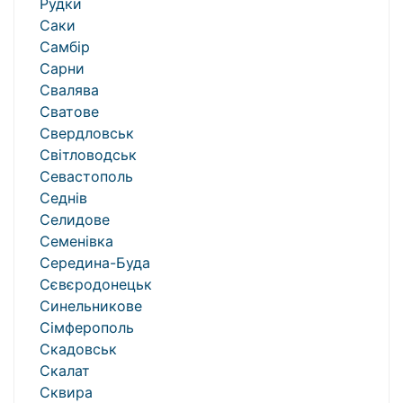
Рудки
Саки
Самбір
Сарни
Свалява
Сватове
Свердловськ
Світловодськ
Севастополь
Седнів
Селидове
Семенівка
Середина-Буда
Сєвєродонецьк
Синельникове
Сімферополь
Скадовськ
Скалат
Сквира