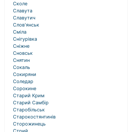
Сколе
Славута
Славутич
Слов'янськ
Сміла
Снігурівка
Сніжне
Сновськ
Снятин
Сокаль
Сокиряни
Соледар
Сорокине
Старий Крим
Старий Самбір
Старобільськ
Старокостянтинів
Сторожинець
Стрий