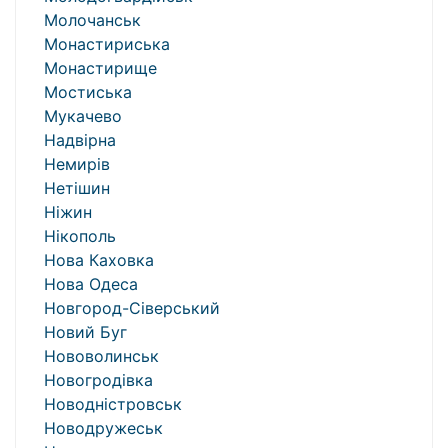
Молочанськ
Монастириська
Монастирище
Мостиська
Мукачево
Надвірна
Немирів
Нетішин
Ніжин
Нікополь
Нова Каховка
Нова Одеса
Новгород-Сіверський
Новий Буг
Нововолинськ
Новогродівка
Новодністровськ
Новодружеськ