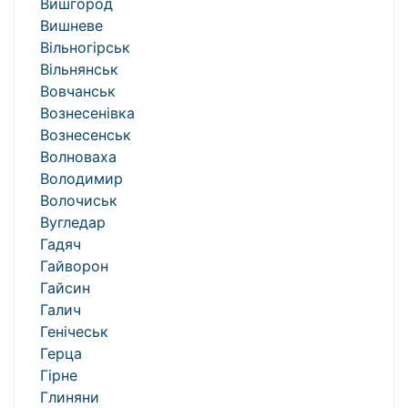
Вишгород
Вишневе
Вільногірськ
Вільнянськ
Вовчанськ
Вознесенівка
Вознесенськ
Волноваха
Володимир
Волочиськ
Вугледар
Гадяч
Гайворон
Гайсин
Галич
Генічеськ
Герца
Гірне
Глиняни