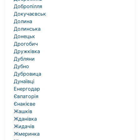
Добропілля
Докучаєвськ
Долина
Долинська
Донецьк
Дрогобич
Дружківка
Дубляни
Дубно
Дубровица
Дунаївці
Енергодар
Євпаторія
Єнакієве
Жашків
Жданівка
Жидачів
Жмеринка