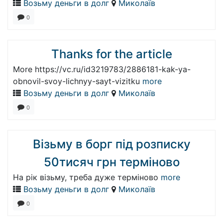
Возьму деньги в долг
Миколаїв
0
Thanks for the article
More https://vc.ru/id3219783/2886181-kak-ya-
obnovil-svoy-lichnyy-sayt-vizitku
more
Возьму деньги в долг
Миколаїв
0
Візьму в борг під розписку
50тисяч грн терміново
На рік візьму, треба дуже терміново
more
Возьму деньги в долг
Миколаїв
0