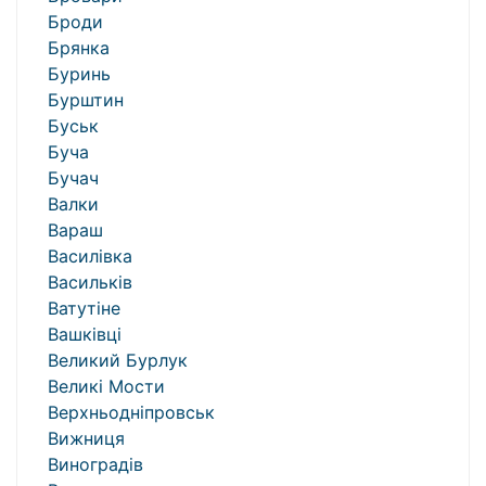
Броди
Брянка
Буринь
Бурштин
Буськ
Буча
Бучач
Валки
Вараш
Василівка
Васильків
Ватутіне
Вашківці
Великий Бурлук
Великі Мости
Верхньодніпровськ
Вижниця
Виноградів