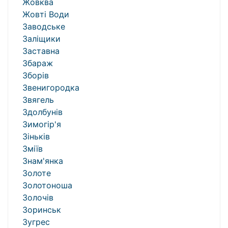
Жовква
Жовті Води
Заводське
Заліщики
Заставна
Збараж
Зборів
Звенигородка
Звягель
Здолбунів
Зимогір'я
Зіньків
Зміїв
Знам'янка
Золоте
Золотоноша
Золочів
Зоринськ
Зугрес