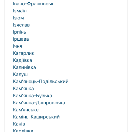
Івано-Франківськ
Ізмаїл
Ізюм
Ізяслав
Ірпінь
Іршава
Ічня
Кагарлик
Кадіївка
Калинівка
Калуш
Кам'янець-Подільський
Кам'янка
Кам'янка-Бузька
Кам'янка-Дніпровська
Кам’янське
Камінь-Каширський
Канів
Карлівка