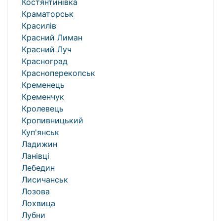
Костянтинівка
Краматорськ
Красилів
Красний Лиман
Красний Луч
Красноград
Красноперекопськ
Кременець
Кременчук
Кролевець
Кропивницький
Куп'янськ
Ладижин
Ланівці
Лебедин
Лисичанськ
Лозова
Лохвица
Лубни