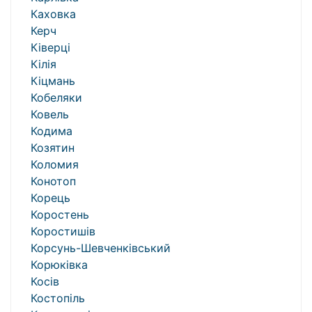
Каховка
Керч
Ківерці
Кілія
Кіцмань
Кобеляки
Ковель
Кодима
Козятин
Коломия
Конотоп
Корець
Коростень
Коростишів
Корсунь-Шевченківський
Корюківка
Косів
Костопіль