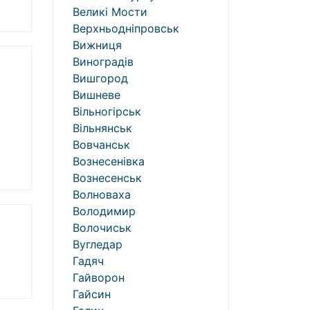
Великі Мости
Верхньодніпровськ
Вижниця
Виноградів
Вишгород
Вишневе
Вільногірськ
Вільнянськ
Вовчанськ
Вознесенівка
Вознесенськ
Волноваха
Володимир
Волочиськ
Вугледар
Гадяч
Гайворон
Гайсин