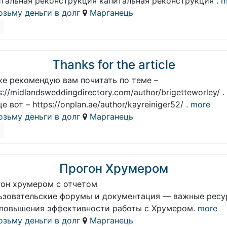
итальная реконструкция капитальная реконструкция .
m
озьму деньги в долг
Марганець
Thanks for the article
же рекомендую вам почитать по теме –
s://midlandsweddingdirectory.com/author/brigetteworley/ .
е вот – https://onplan.ae/author/kayreiniger52/ .
more
озьму деньги в долг
Марганець
Прогон Хрумером
гон хрумером с отчетом
ьзовательские форумы и документация — важные рес
 повышения эффективности работы с Хрумером.
more
озьму деньги в долг
Марганець