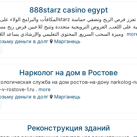
888starz casino egypt
ة على اللعب, العروض الترويجية متجددة وتتيح للاعبين فرص ربح مس
وميزة السحب السريع, المحتوى التعليمي والإرشادي يساعد اللاعبين
mor
озьму деньги в долг
Марганець
Нарколог на дом в Ростове
ологическая служба на дом ростов-на-дону narkolog-n
v-rostove-1.ru .
more
озьму деньги в долг
Марганець
Реконструкция зданий