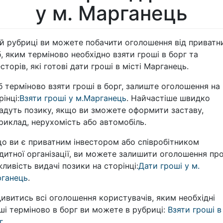
у м. Марганець
ій рубриці ви можете побачити оголошення від приватн
б, яким терміново необхідно взяти гроші в борг та
есторів, які готові дати гроші в місті Марганець.
 терміново взяти гроші в борг, залиште оголошення на
рінці:
Взяти гроші у м.Марганець
. Найчастіше швидко
адуть позику, якщо ви зможете оформити заставу,
риклад, нерухомість або автомобіль.
о ви є приватним інвестором або співробітником
дитної організації, ви можете залишити оголошення пр
ливість видачі позики на сторінці:
Дати гроші у м.
ганець
.
ивитись всі оголошення користувачів, яким необхідні
ші терміново в борг ви можете в рубриці:
Взяти гроші в
г
.