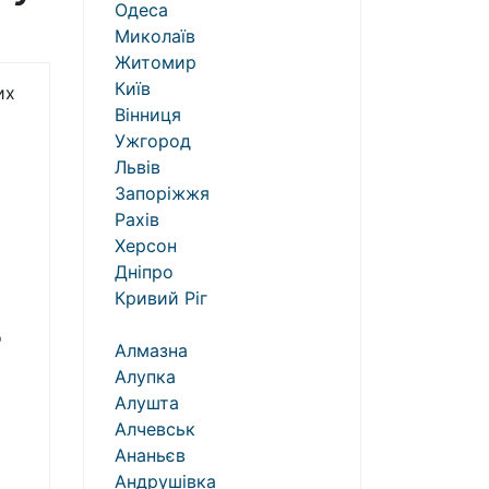
Одеса
Миколаїв
Житомир
Київ
их
Вінниця
Ужгород
Львів
Запоріжжя
Рахів
Херсон
Дніпро
Кривий Ріг
о
Алмазна
Алупка
Алушта
Алчевськ
Ананьєв
Андрушівка