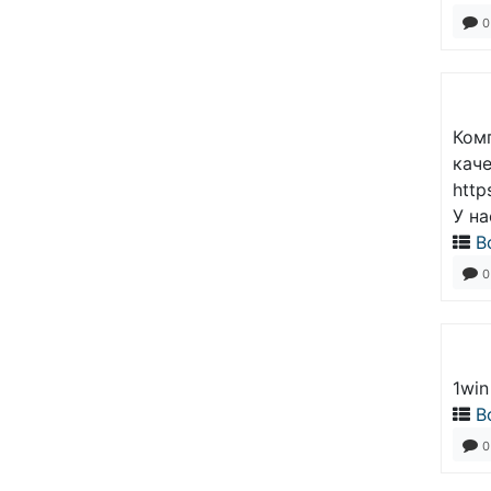
0
Комп
кач
http
У н
В
0
1win
В
0