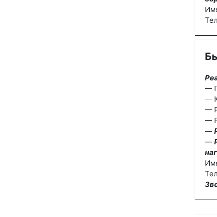
Им
Те
Бы
Ре
— П
— К
— 
— Р
—
—
наг
Им
Тел
Зв