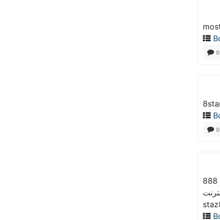
most
В
0
8sta
В
0
بفضل هذه الخدمات، تحظى 888starz مصر بسمعة ممتازة في مجال الألعاب
staz
В