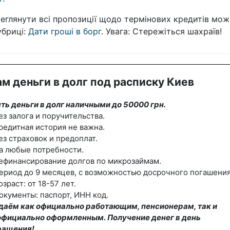
еглянути всі пропозиції щодо термінових кредитів мож
убриці:
Дати гроші в борг
. Увага: Стережіться шахраїв!
м деньги в долг под расписку Киев
ть деньги в долг наличными до 50000 грн.
ез залога и поручительства.
редитная история не важна.
ез страховок и предоплат.
а любые потребности.
ефинансирование долгов по микрозаймам.
ериод до 9 месяцев, с возможностью досрочного погашения
озраст: от 18-57 лет.
окументы: паспорт, ИНН код.
даём как официально работающим, пенсионерам, так и
официально оформленным. Получение денег в день
ращения!