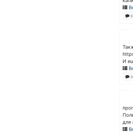
кап
В
0
Так
http
И ещ
В
0
про
Пол
для
В