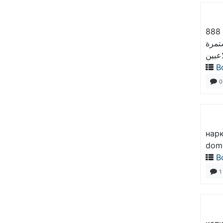
المكافآت والبرامج الولاء على 888starz تعزز فرص الربح وتضفي حماسة
تمرة
В
0
нарк
dom-
В
1