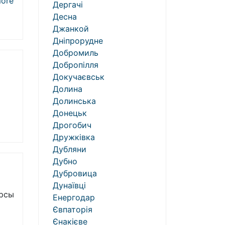
ore
Дергачі
Десна
Джанкой
Дніпрорудне
Добромиль
Добропілля
Докучаєвськ
Долина
Долинська
Донецьк
Дрогобич
Дружківка
Дубляни
Дубно
Дубровица
Дунаївці
урсы
Енергодар
Євпаторія
Єнакієве