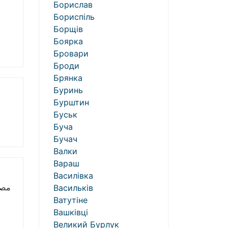
Борислав
Бориспіль
Борщів
Боярка
Бровари
Броди
Брянка
Буринь
Бурштин
Буськ
Буча
Бучач
Валки
Вараш
Василівка
Васильків
Ватутіне
Вашківці
Великий Бурлук