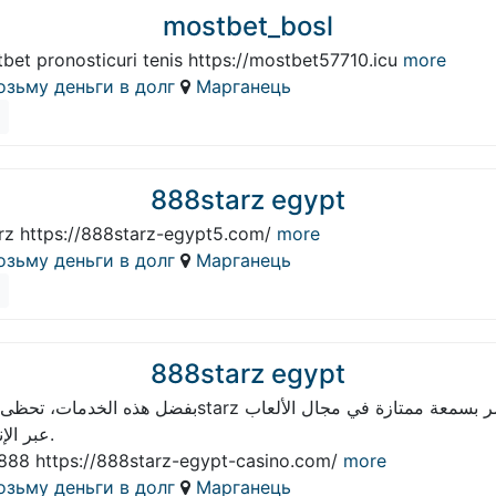
mostbet_bosl
bet pronosticuri tenis https://mostbet57710.icu
more
озьму деньги в долг
Марганець
888starz egypt
rz https://888starz-egypt5.com/
more
озьму деньги в долг
Марганець
888starz egypt
عبر الإنترنت.
888 https://888starz-egypt-casino.com/
more
озьму деньги в долг
Марганець