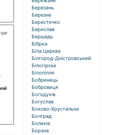
Бережани
Березань
Березне
Берестечко
Берислав
VIP
Бершадь
Бібрка
Біла Церква
Білгород-Дністровський
Білогірськ
Білопілля
.
Бобринець
Бобровиця
ной
Богодухів
Богуслав
Боково-Хрустальне
Болград
Болехів
Борзна