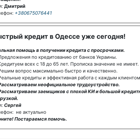
я:
Дмитрий
лефон:
+380675076441
стрый кредит в Одессе уже сегодня!
альная помощь в получении кредита с просрочками.
редложения по кредитованию от банков Украины.
редитуем всех с 18 до 65 лет. Прописка значение не имеет.
Решим вопрос максимально быстро и качественно.
еальные кредиты и эффективная работа с каждым клиентом
Рассматриваем неофициальное трудоустройство.
Рассматриваем заемщиков с плохой КИ и большой кредит
рузкой.
я:
Сергей
ефон: не актуально
оните! Постараемся помочь.