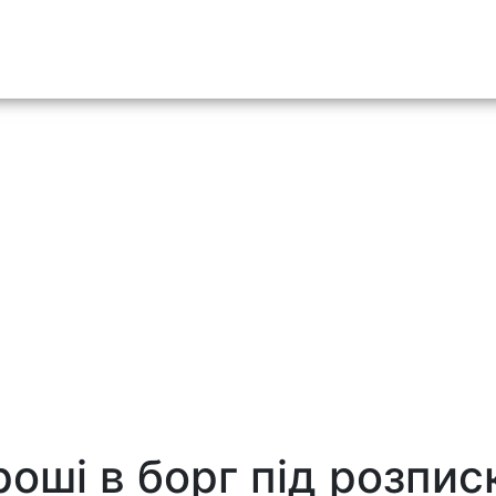
o content
роші в борг під розпис