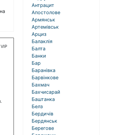
Антрацит
на
Апостолове
Армянськ
Артемівськ
Арциз
Балаклія
VIP
Балта
Банки
Бар
Баранівка
Барвінкове
Бахмач
Бахчисарай
Баштанка
.
Белз
Бердичів
Бердянськ
Берегове