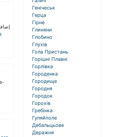
Галич
Генічеськ
Герца
Гірне
إضافي
Глиняни
e
Глобино
Глухів
Гола Пристань
Горішні Плавні
Горлівка
Городенка
Городище
a-
Городня
Городок
Горохів
Гребінка
Гуляйполе
Дебальцьове
Деражня