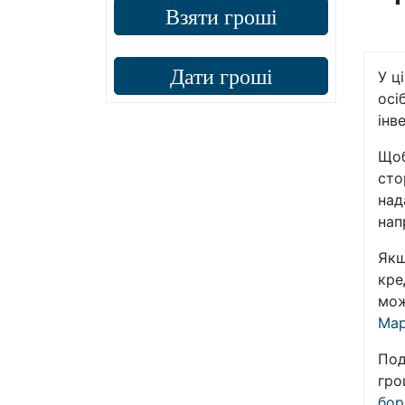
Взяти гроші
Дати гроші
У ц
осі
інв
Щоб
сто
над
нап
Якщ
кре
мож
Мар
Под
гро
бор