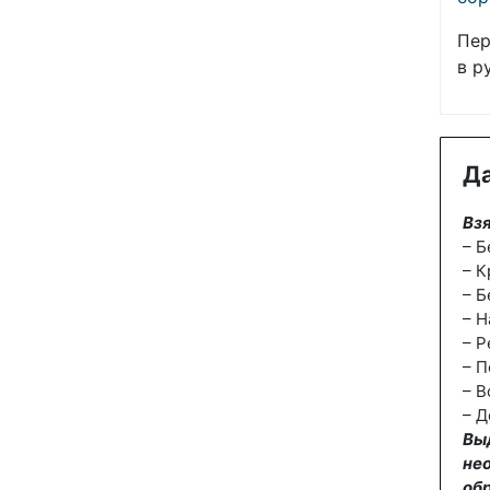
Пер
в р
Да
Взя
– Б
– К
– Б
– Н
– Р
– П
– В
– Д
Вы
не
об