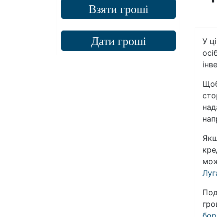
Взяти гроші
Дати гроші
У ц
осі
інв
Щоб
сто
над
нап
Якщ
кре
мож
Луг
Под
гро
бор