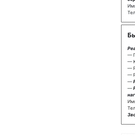
Им
Те
Бы
Ре
— П
— К
— 
— Р
—
—
наг
Им
Тел
Зв