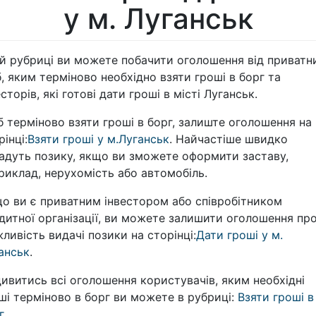
у м. Луганськ
ій рубриці ви можете побачити оголошення від приватн
б, яким терміново необхідно взяти гроші в борг та
есторів, які готові дати гроші в місті Луганськ.
 терміново взяти гроші в борг, залиште оголошення на
рінці:
Взяти гроші у м.Луганськ
. Найчастіше швидко
адуть позику, якщо ви зможете оформити заставу,
риклад, нерухомість або автомобіль.
о ви є приватним інвестором або співробітником
дитної організації, ви можете залишити оголошення пр
ливість видачі позики на сторінці:
Дати гроші у м.
анськ
.
ивитись всі оголошення користувачів, яким необхідні
ші терміново в борг ви можете в рубриці:
Взяти гроші в
г
.