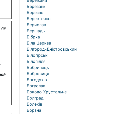
Бережани
Березань
Березне
Берестечко
Берислав
VIP
Бершадь
Бібрка
Біла Церква
Білгород-Дністровський
Білогірськ
Білопілля
.
Бобринець
Бобровиця
ной
Богодухів
Богуслав
Боково-Хрустальне
Болград
Болехів
Борзна