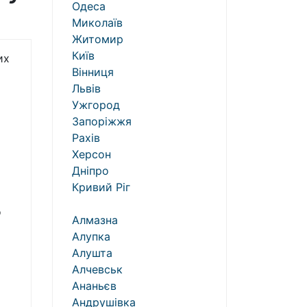
Одеса
Миколаїв
Житомир
Київ
их
Вінниця
Львів
Ужгород
Запоріжжя
Рахів
Херсон
Дніпро
Кривий Ріг
о
Алмазна
Алупка
Алушта
Алчевськ
Ананьєв
Андрушівка