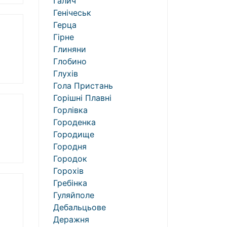
Галич
Генічеськ
Герца
Гірне
Глиняни
Глобино
Глухів
Гола Пристань
Горішні Плавні
Горлівка
Городенка
Городище
Городня
Городок
Горохів
Гребінка
Гуляйполе
Дебальцьове
Деражня