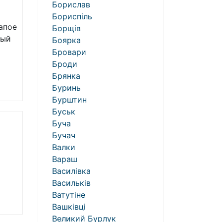
Борислав
Бориспіль
апое
Борщів
ный
Боярка
Бровари
Броди
Брянка
Буринь
Бурштин
Буськ
Буча
Бучач
Валки
Вараш
Василівка
Васильків
Ватутіне
Вашківці
Великий Бурлук