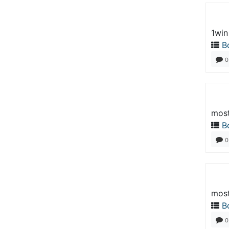
1win
В
0
most
В
0
most
В
0