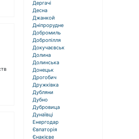
Дергачі
Десна
Джанкой
Дніпрорудне
Добромиль
Добропілля
Докучаєвськ
Долина
Долинська
ств
Донецьк
Дрогобич
Дружківка
Дубляни
Дубно
Дубровица
Дунаївці
Енергодар
Євпаторія
Єнакієве