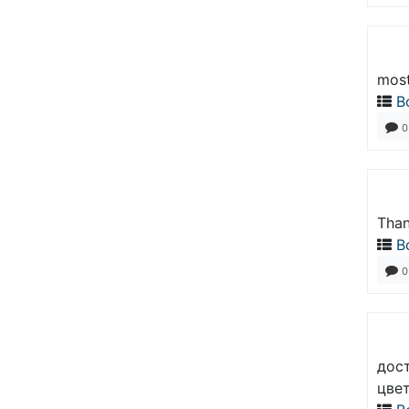
most
В
0
Than
В
0
дост
цвет