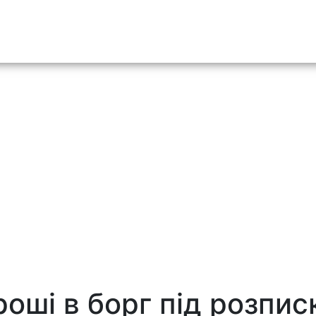
o content
роші в борг під розпис