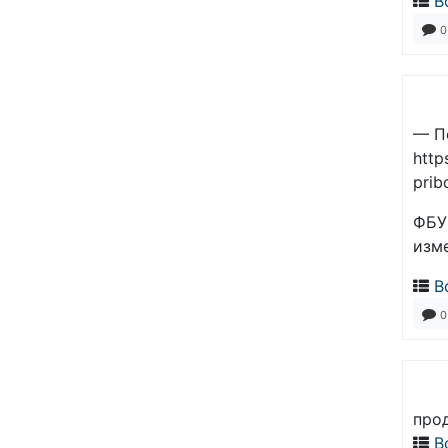
В
0
— П
http
prib
ФБУ
изм
В
0
прод
В