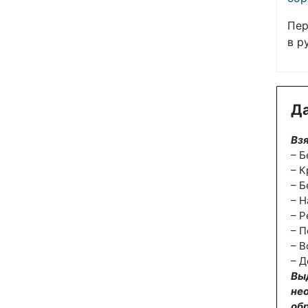
Пер
в р
Да
Взя
– Б
– К
– Б
– Н
– Р
– П
– В
– Д
Вы
не
об