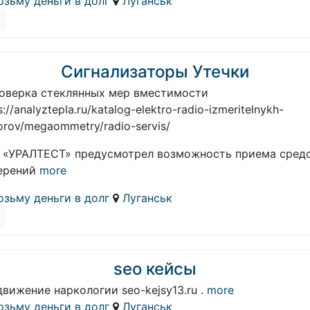
озьму деньги в долг
Луганськ
Сигнализаторы Утечки
оверка стеклянных мер вместимости
s://analyztepla.ru/katalog-elektro-radio-izmeritelnykh-
orov/megaommetry/radio-servis/
 «УРАЛТЕСТ» предусмотрел возможность приема сред
ерений
more
озьму деньги в долг
Луганськ
seo кейсы
вижение наркологии seo-kejsy13.ru .
more
озьму деньги в долг
Луганськ