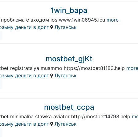
1win_bapa
 проблема с входом ios www.1win06945.icu
more
озьму деньги в долг
Луганськ
mostbet_gjKt
bet registratsiya muammo https://mostbet81183.help
mor
озьму деньги в долг
Луганськ
mostbet_ccpa
bet minimalna stawka aviator http://mostbet14793.help
mo
озьму деньги в долг
Луганськ