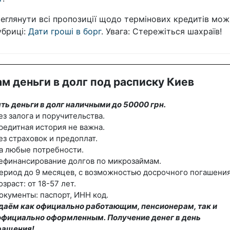
еглянути всі пропозиції щодо термінових кредитів мож
убриці:
Дати гроші в борг
. Увага: Стережіться шахраїв!
м деньги в долг под расписку Киев
ть деньги в долг наличными до 50000 грн.
ез залога и поручительства.
редитная история не важна.
ез страховок и предоплат.
а любые потребности.
ефинансирование долгов по микрозаймам.
ериод до 9 месяцев, с возможностью досрочного погашения
озраст: от 18-57 лет.
окументы: паспорт, ИНН код.
даём как официально работающим, пенсионерам, так и
официально оформленным. Получение денег в день
ращения!