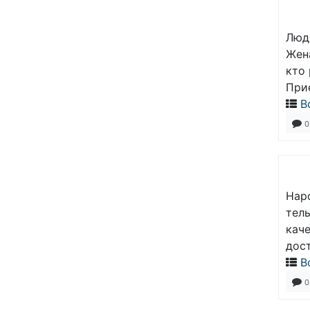
Люд
Жен
кто
При
В
0
Нар
тел
кач
дос
В
0