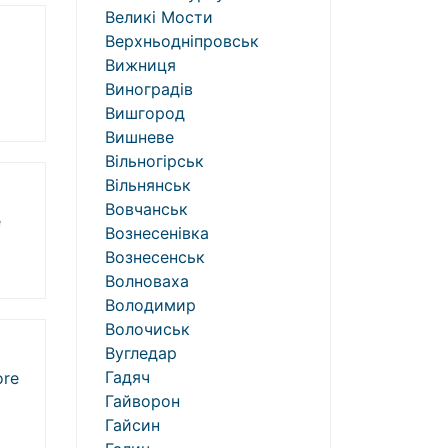
Великі Мости
Верхньодніпровськ
Вижниця
Виноградів
Вишгород
Вишневе
Вільногірськ
Вільнянськ
Вовчанськ
e
Вознесенівка
Вознесенськ
Волноваха
Володимир
Волочиськ
Вугледар
Гадяч
re
Гайворон
Гайсин