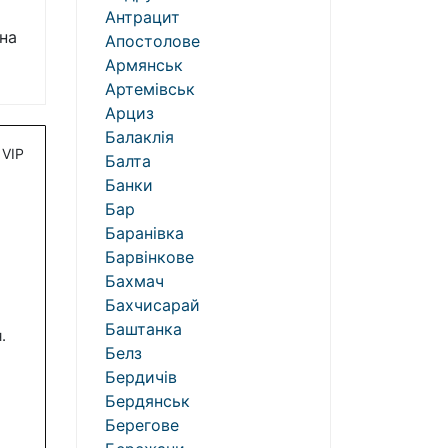
Антрацит
на
Апостолове
Армянськ
Артемівськ
Арциз
Балаклія
VIP
Балта
Банки
Бар
Баранівка
Барвінкове
Бахмач
Бахчисарай
Баштанка
.
Белз
Бердичів
Бердянськ
Берегове