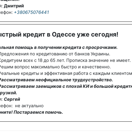
я:
Дмитрий
лефон:
+380675076441
стрый кредит в Одессе уже сегодня!
альная помощь в получении кредита с просрочками.
редложения по кредитованию от банков Украины.
редитуем всех с 18 до 65 лет. Прописка значение не имеет.
Решим вопрос максимально быстро и качественно.
еальные кредиты и эффективная работа с каждым клиентом
Рассматриваем неофициальное трудоустройство.
Рассматриваем заемщиков с плохой КИ и большой кредит
рузкой.
я:
Сергей
ефон: не актуально
оните! Постараемся помочь.