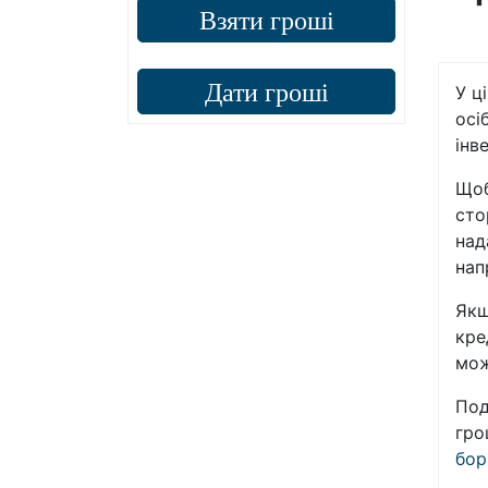
Взяти гроші
Дати гроші
У ц
осі
інв
Щоб
сто
над
нап
Якщ
кре
мож
Под
гро
бор