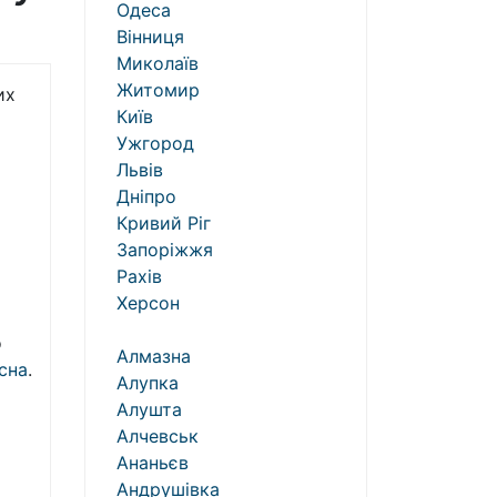
Одеса
Вінниця
Миколаїв
Житомир
их
Київ
Ужгород
Львів
Дніпро
Кривий Ріг
Запоріжжя
Рахів
Херсон
о
Алмазна
сна
.
Алупка
Алушта
Алчевськ
Ананьєв
Андрушівка