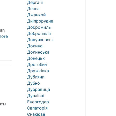
Дергачі
Десна
Джанкой
Дніпрорудне
Добромиль
an
Добропілля
ore
Докучаєвськ
Долина
Долинська
Донецьк
Дрогобич
Дружківка
Дубляни
Дубно
Дубровица
Дунаївці
Енергодар
йты
Євпаторія
Єнакієве