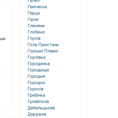
Галич
Генічеськ
Герца
Гірне
Глиняни
Глобино
в
Глухів
ьши
Гола Пристань
Горішні Плавні
Горлівка
Городенка
Городище
Городня
Городок
Горохів
Гребінка
Гуляйполе
Дебальцьове
Деражня