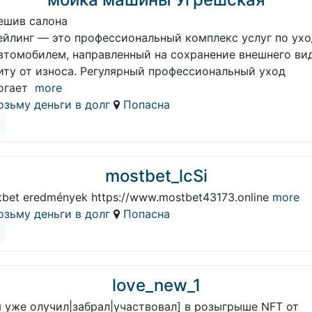
ешив салона
ейлинг — это профессиональный комплекс услуг по ух
автомобилем, направленный на сохранение внешнего ви
иту от износа. Регулярный профессиональный уход
огает
more
озьму деньги в долг
Попасна
mostbet_lcSi
bet eredmények https://www.mostbet43173.online
more
озьму деньги в долг
Попасна
love_new_1
ы уже олучил|забрал|участвовал] в розыгрыше NFT от