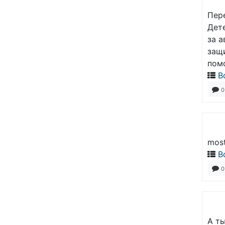
Пер
Дет
за 
защ
пом
В
0
most
В
0
А т