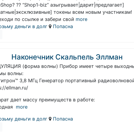
Shop? ?? “Shop1-biz” азыгрывает|дарит|предлагает]
латные|эксклюзивные] токены всем новым участникам!
еходи по ссылке и забери свой
more
озьму деньги в долг
Попасна
Наконечник Скальпель Эллман
УЛЯЦИЯ (форма волны) Прибор имеет четыре выходн
мы волны:
гитрон™ 3,8 МГц Генератор портативный радиоволново
s://ellman.ru/
арат дает массу преимуществ в работе:
одная
more
озьму деньги в долг
Попасна