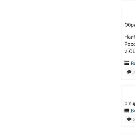
Обра
Наи
Рос
и СШ
В
0
pinu
В
0