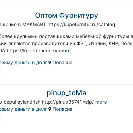
Оптом Фурнитуру
щение в MAKMART https://kupefurnitur.ru/catalog
более крупными поставщиками мебельной фурнитуры 
сии являются производители из ФРГ, Италии, КНР, Пол
А https://kupefurnitur.ru/
more
озьму деньги в долг
Попасна
pinup_tcMa
p bepul aylantirish http://pinup35741.help/
more
озьму деньги в долг
Попасна