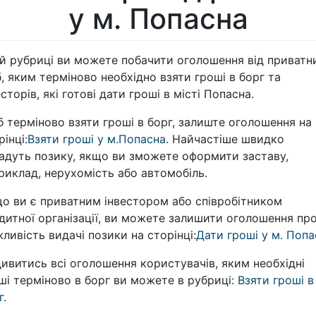
у м. Попасна
ій рубриці ви можете побачити оголошення від приватн
б, яким терміново необхідно взяти гроші в борг та
есторів, які готові дати гроші в місті Попасна.
 терміново взяти гроші в борг, залиште оголошення на
рінці:
Взяти гроші у м.Попасна
. Найчастіше швидко
адуть позику, якщо ви зможете оформити заставу,
риклад, нерухомість або автомобіль.
о ви є приватним інвестором або співробітником
дитної організації, ви можете залишити оголошення пр
ливість видачі позики на сторінці:
Дати гроші у м. Попа
ивитись всі оголошення користувачів, яким необхідні
ші терміново в борг ви можете в рубриці:
Взяти гроші в
г
.