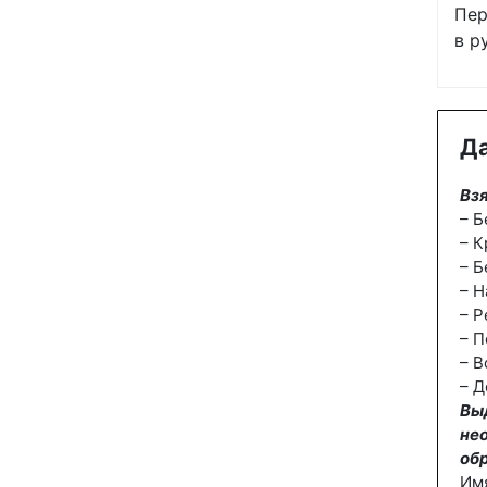
Пер
в р
Да
Взя
– Б
– К
– Б
– Н
– Р
– П
– В
– Д
Вы
не
об
Им