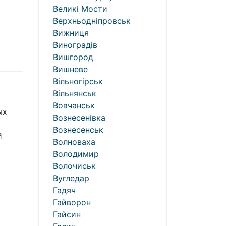
Великі Мости
Верхньодніпровськ
Вижниця
Виноградів
Вишгород
Вишневе
Вільногірськ
Вільнянськ
Вовчанськ
ых
Вознесенівка
Вознесенськ
й
Волноваха
Володимир
Волочиськ
Вугледар
Гадяч
Гайворон
Гайсин