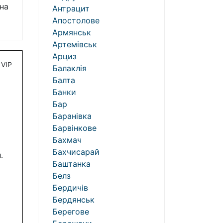
на
Антрацит
Апостолове
Армянськ
Артемівськ
Арциз
VIP
Балаклія
Балта
Банки
Бар
Баранівка
Барвінкове
Бахмач
Бахчисарай
.
Баштанка
Белз
Бердичів
Бердянськ
Берегове