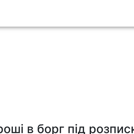
o content
роші в борг під розпис