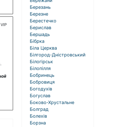
Бережани
Березань
Березне
Берестечко
VIP
Берислав
Бершадь
Бібрка
Біла Церква
Білгород-Дністровський
Білогірськ
.
Білопілля
Бобринець
ной
Бобровиця
Богодухів
Богуслав
Боково-Хрустальне
Болград
Болехів
Борзна