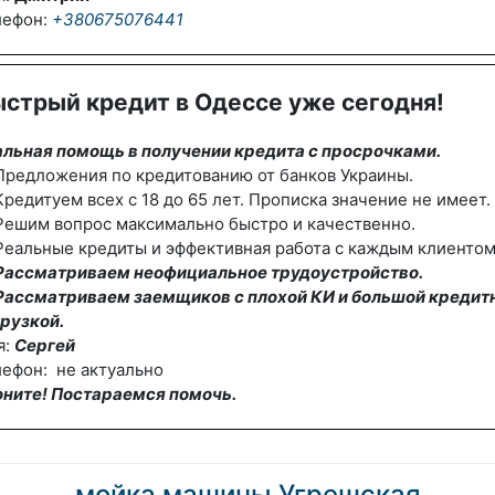
лефон:
+380675076441
стрый кредит в Одессе уже сегодня!
альная помощь в получении кредита с просрочками.
редложения по кредитованию от банков Украины.
редитуем всех с 18 до 65 лет. Прописка значение не имеет.
Решим вопрос максимально быстро и качественно.
еальные кредиты и эффективная работа с каждым клиентом
Рассматриваем неофициальное трудоустройство.
Рассматриваем заемщиков с плохой КИ и большой кредит
рузкой.
я:
Сергей
ефон: не актуально
оните! Постараемся помочь.
мойка машины Угрешская