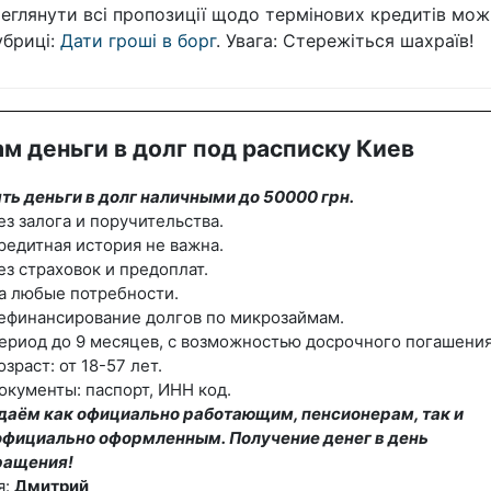
еглянути всі пропозиції щодо термінових кредитів мож
убриці:
Дати гроші в борг
. Увага: Стережіться шахраїв!
м деньги в долг под расписку Киев
ть деньги в долг наличными до 50000 грн.
ез залога и поручительства.
редитная история не важна.
ез страховок и предоплат.
а любые потребности.
ефинансирование долгов по микрозаймам.
ериод до 9 месяцев, с возможностью досрочного погашения
озраст: от 18-57 лет.
окументы: паспорт, ИНН код.
даём как официально работающим, пенсионерам, так и
официально оформленным. Получение денег в день
ращения!
я:
Дмитрий