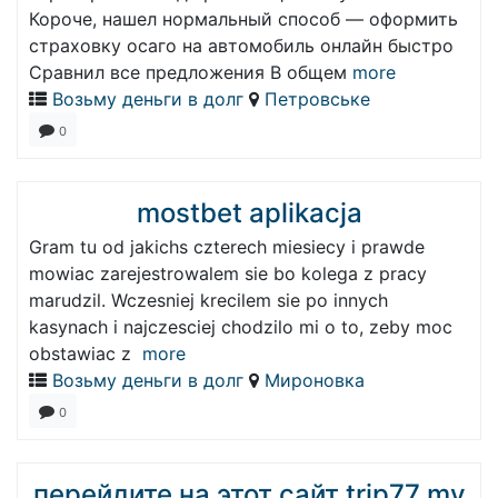
Короче, нашел нормальный способ — оформить
страховку осаго на автомобиль онлайн быстро
Сравнил все предложения В общем
more
Возьму деньги в долг
Петровське
0
mostbet aplikacja
Gram tu od jakichs czterech miesiecy i prawde
mowiac zarejestrowalem sie bo kolega z pracy
marudzil. Wczesniej krecilem sie po innych
kasynach i najczesciej chodzilo mi o to, zeby moc
obstawiac z
more
Возьму деньги в долг
Мироновка
0
перейдите на этот сайт trip77 my