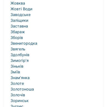
Жовква
Жовті Води
Заводське
Заліщики
Заставна
Збараж
Зборів
Звенигородка
Звягель
Здолбунів
Зимогір'я
Зіньків
Зміїв
Знам'янка
Золоте
Золотоноша
Золочів
Зоринськ
Зугрес