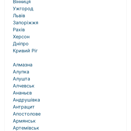
Вінниця
Ужгород
Львів
Запоріжжя
Рахів
Херсон
Дніпро
Кривий Ріг
Алмазна
Алупка
Алушта
Алчевськ
Ананьєв
Андрушівка
Антрацит
Апостолове
Армянськ
Артемівськ