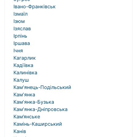
Івано-Франківськ
Ізмаїл
Ізюм
Ізяслав
Ірпінь
Іршава
Ічня
Кагарлик
Кадіївка
Калинівка
Калуш
Кам'янець-Подільський
Кам'янка
Кам'янка-Бузька
Кам'янка-Дніпровська
Кам’янське
Камінь-Каширський
Канів