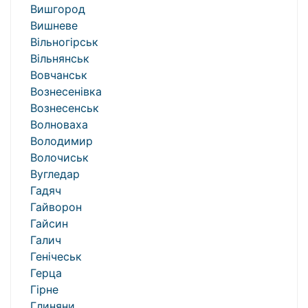
Вишгород
Вишневе
Вільногірськ
Вільнянськ
Вовчанськ
Вознесенівка
Вознесенськ
Волноваха
Володимир
Волочиськ
Вугледар
Гадяч
Гайворон
Гайсин
Галич
Генічеськ
Герца
Гірне
Глиняни