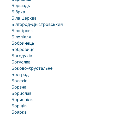
Бершадь
Бібрка
Біла Церква
Білгород-Дністровський
Білогірськ
Білопілля
Бобринець
Бобровиця
Богодухів
Богуслав
Боково-Хрустальне
Болград
Болехів
Борзна
Борислав
Бориспіль
Борщів
Боярка