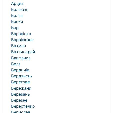
Арциз
Балаклія
Балта
Банки
Бар
Баранівка
Барвінкове
Бахмач
Бахчисарай
Баштанка
Белз
Бердичів
Бердянськ
Берегове
Бережани
Березань
Березне
Берестечко
Берислав