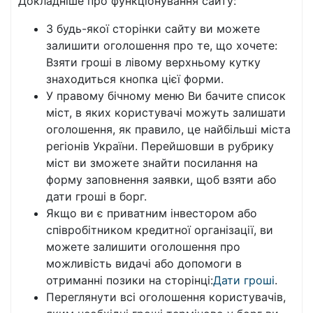
Докладніше про функціонування сайту:
З будь-якої сторінки сайту ви можете
залишити оголошення про те, що хочете:
Взяти гроші в лівому верхньому кутку
знаходиться кнопка цієї форми.
У правому бічному меню Ви бачите список
міст, в яких користувачі можуть залишати
оголошення, як правило, це найбільші міста
регіонів України. Перейшовши в рубрику
міст ви зможете знайти посилання на
форму заповнення заявки, щоб взяти або
дати гроші в борг.
Якщо ви є приватним інвестором або
співробітником кредитної організації, ви
можете залишити оголошення про
можливість видачі або допомоги в
отриманні позики на сторінці:
Дати гроші
.
Переглянути всі оголошення користувачів,