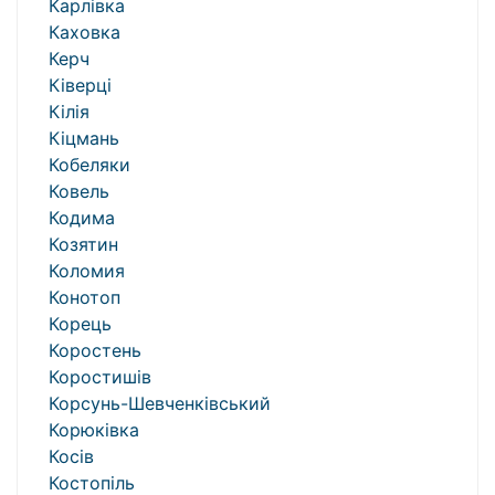
Карлівка
Каховка
Керч
Ківерці
Кілія
Кіцмань
Кобеляки
Ковель
Кодима
Козятин
Коломия
Конотоп
Корець
Коростень
Коростишів
Корсунь-Шевченківський
Корюківка
Косів
Костопіль