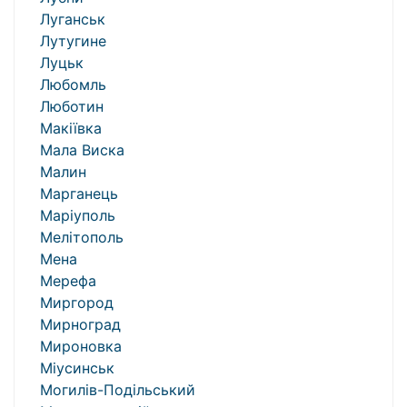
Луганськ
Лутугине
Луцьк
Любомль
Люботин
Макіївка
Мала Виска
Малин
Марганець
Маріуполь
Мелітополь
Мена
Мерефа
Миргород
Мирноград
Мироновка
Міусинськ
Могилів-Подільський