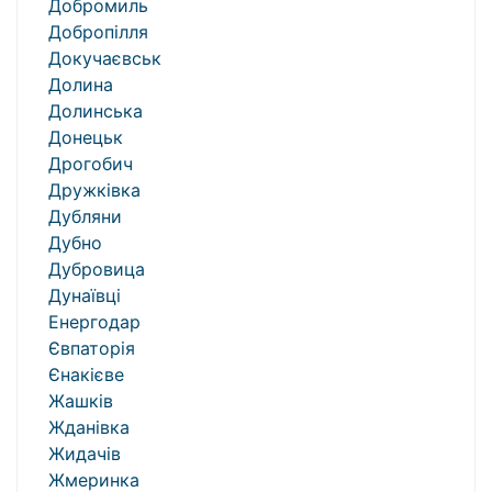
Добромиль
Добропілля
Докучаєвськ
Долина
Долинська
Донецьк
Дрогобич
Дружківка
Дубляни
Дубно
Дубровица
Дунаївці
Енергодар
Євпаторія
Єнакієве
Жашків
Жданівка
Жидачів
Жмеринка