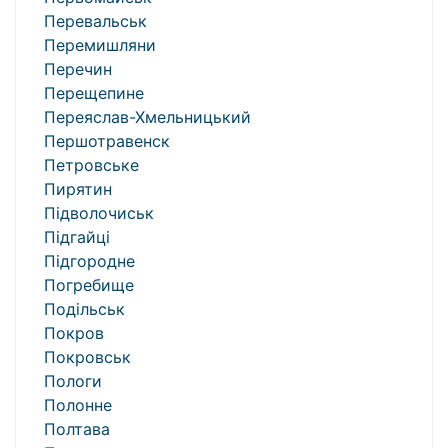
Перевальськ
Перемишляни
Перечин
Перещепине
Переяслав-Хмельницький
Першотравенск
Петровське
Пирятин
Підволочиськ
Підгайці
Підгородне
Погребище
Подільськ
Покров
Покровськ
Пологи
Полонне
Полтава