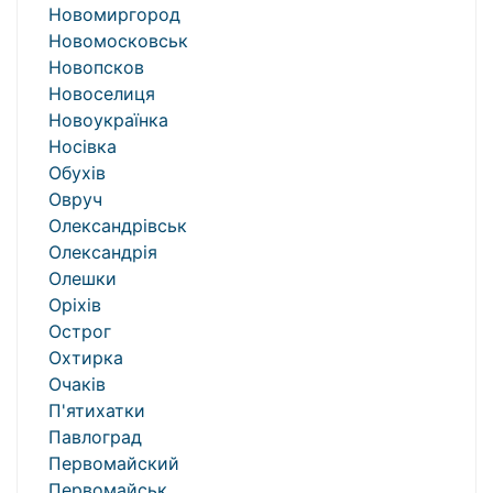
Новомиргород
Новомосковськ
Новопсков
Новоселиця
Новоукраїнка
Носівка
Обухів
Овруч
Олександрівськ
Олександрія
Олешки
Оріхів
Острог
Охтирка
Очаків
П'ятихатки
Павлоград
Первомайский
Первомайськ