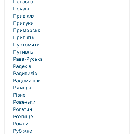
Попасна
Почаїв
Привілля
Прилуки
Приморськ
Прип'ять
Пустомити
Путивль
Рава-Руська
Радехів
Радивилів
Радомишль
Ржищів
Рівне
Ровеньки
Рогатин
Рожище
Ромни
Рубіжне