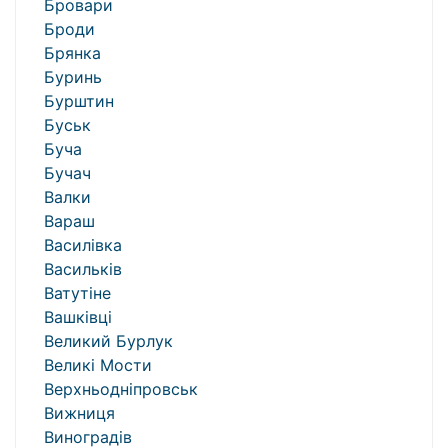
Бровари
Броди
Брянка
Буринь
Бурштин
Буськ
Буча
Бучач
Валки
Вараш
Василівка
Васильків
Ватутіне
Вашківці
Великий Бурлук
Великі Мости
Верхньодніпровськ
Вижниця
Виноградів