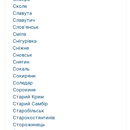
Сколе
Славута
Славутич
Слов'янськ
Сміла
Снігурівка
Сніжне
Сновськ
Снятин
Сокаль
Сокиряни
Соледар
Сорокине
Старий Крим
Старий Самбір
Старобільськ
Старокостянтинів
Сторожинець