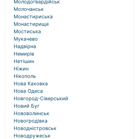
Молодогвардійськ
Молочанськ
Монастириська
Монастирище
Мостиська
Мукачево
Надвірна
Немирів
Нетішин
Ніжин
Нікополь
Нова Каховка
Нова Одеса
Новгород-Сіверський
Новий Буг
Нововолинськ
Новогродівка
Новодністровськ
Новодружеськ