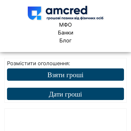
Skip to content
МФО
Банки
Блог
Розмістити оголошення:
Взяти гроші
Дати гроші