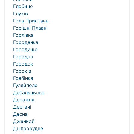
Глобино
Глухів
Гола Пристань
Горішні Плавні
Горлівка
Городенка
Городище
Городня
Городок
Горохів
Гребінка
Гуляйполе
Дебальцьове
Деражня
Дергачі
Десна
Джанкой
Дніпрорудне