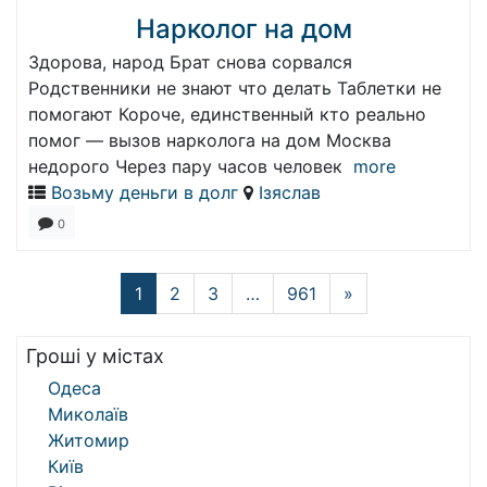
Нарколог на дом
Здорова, народ Брат снова сорвался
Родственники не знают что делать Таблетки не
помогают Короче, единственный кто реально
помог — вызов нарколога на дом Москва
недорого Через пару часов человек
more
Возьму деньги в долг
Ізяслав
0
1
2
3
…
961
»
Гроші у містах
Одеса
Миколаїв
Житомир
Київ