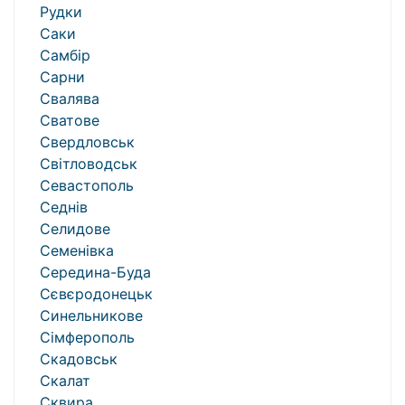
Рудки
Саки
Самбір
Сарни
Свалява
Сватове
Свердловськ
Світловодськ
Севастополь
Седнів
Селидове
Семенівка
Середина-Буда
Сєвєродонецьк
Синельникове
Сімферополь
Скадовськ
Скалат
Сквира