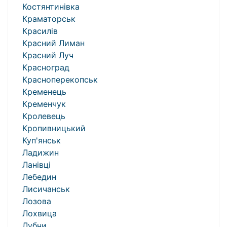
Костянтинівка
Краматорськ
Красилів
Красний Лиман
Красний Луч
Красноград
Красноперекопськ
Кременець
Кременчук
Кролевець
Кропивницький
Куп'янськ
Ладижин
Ланівці
Лебедин
Лисичанськ
Лозова
Лохвица
Лубни