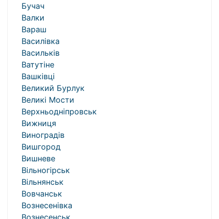
Бучач
Валки
Вараш
Василівка
Васильків
Ватутіне
Вашківці
Великий Бурлук
Великі Мости
Верхньодніпровськ
Вижниця
Виноградів
Вишгород
Вишневе
Вільногірськ
Вільнянськ
Вовчанськ
Вознесенівка
Вознесенськ