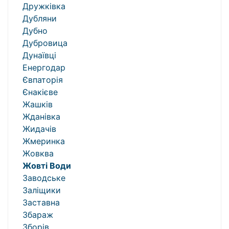
Дружківка
Дубляни
Дубно
Дубровица
Дунаївці
Енергодар
Євпаторія
Єнакієве
Жашків
Жданівка
Жидачів
Жмеринка
Жовква
Жовті Води
Заводське
Заліщики
Заставна
Збараж
Зборів