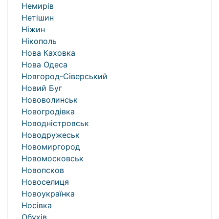
Немирів
Нетішин
Ніжин
Нікополь
Нова Каховка
Нова Одеса
Новгород-Сіверський
Новий Буг
Нововолинськ
Новогродівка
Новодністровськ
Новодружеськ
Новомиргород
Новомосковськ
Новопсков
Новоселиця
Новоукраїнка
Носівка
Обухів