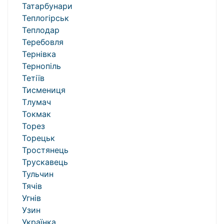
Татарбунари
Теплогірськ
Теплодар
Теребовля
Тернівка
Тернопіль
Тетіїв
Тисмениця
Тлумач
Токмак
Торез
Торецьк
Тростянець
Трускавець
Тульчин
Тячів
Угнів
Узин
Українка