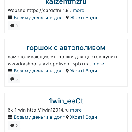
kaizentmzru
Website https://cardsfm.ru/ .
more
Возьму деньги в долг
Жовті Води
0
горшок с автополивом
самополивающиеся горшки для цветов купить
www.kashpo-s-avtopolivom-spb.ru/ .
more
Возьму деньги в долг
Жовті Води
0
1win_eeOt
бк 1 win http://1win12014.ru
more
Возьму деньги в долг
Жовті Води
0