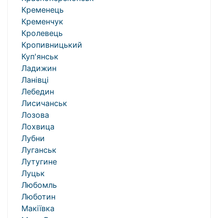
Кременець
Кременчук
Кролевець
Кропивницький
Куп'янськ
Ладижин
Ланівці
Лебедин
Лисичанськ
Лозова
Лохвица
Лубни
Луганськ
Лутугине
Луцьк
Любомль
Люботин
Макіївка