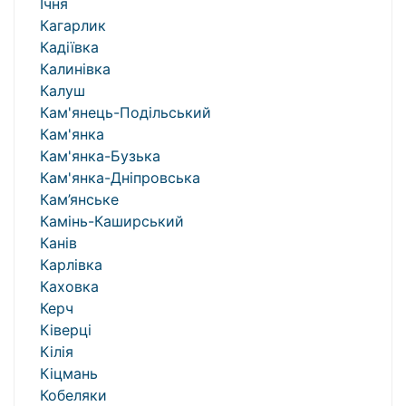
Ічня
Кагарлик
Кадіївка
Калинівка
Калуш
Кам'янець-Подільський
Кам'янка
Кам'янка-Бузька
Кам'янка-Дніпровська
Кам’янське
Камінь-Каширський
Канів
Карлівка
Каховка
Керч
Ківерці
Кілія
Кіцмань
Кобеляки