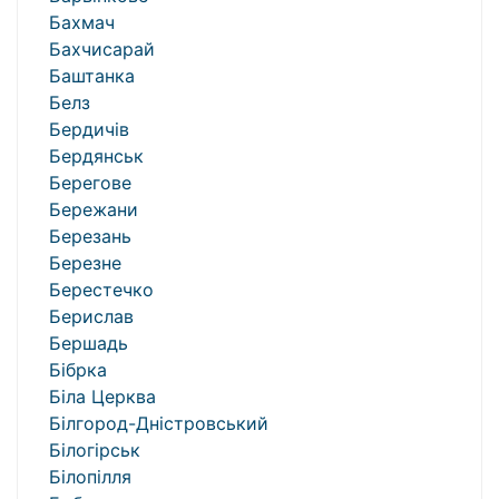
Бахмач
Бахчисарай
Баштанка
Белз
Бердичів
Бердянськ
Берегове
Бережани
Березань
Березне
Берестечко
Берислав
Бершадь
Бібрка
Біла Церква
Білгород-Дністровський
Білогірськ
Білопілля