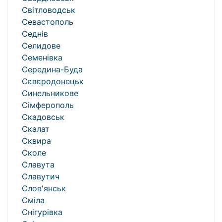
Світловодськ
Севастополь
Седнів
Селидове
Семенівка
Середина-Буда
Сєвєродонецьк
Синельникове
Сімферополь
Скадовськ
Скалат
Сквира
Сколе
Славута
Славутич
Слов'янськ
Сміла
Снігурівка