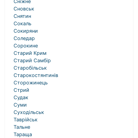
Сніжне
Сновськ
Снятин
Сокаль
Сокиряни
Соледар
Сорокине
Старий Крим
Старий Самбір
Старобільськ
Старокостянтинів
Сторожинець
Стрий
Судак
Суми
Суходільськ
Таврійськ
Тальне
Тараща