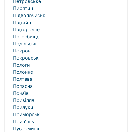
Петровське
Пирятин
Підволочиськ
Підгайці
Підгородне
Погребище
Подільськ
Покров
Покровськ
Пологи
Полонне
Полтава
Попасна
Почаїв
Привілля
Прилуки
Приморськ
Прип'ять
Пустомити