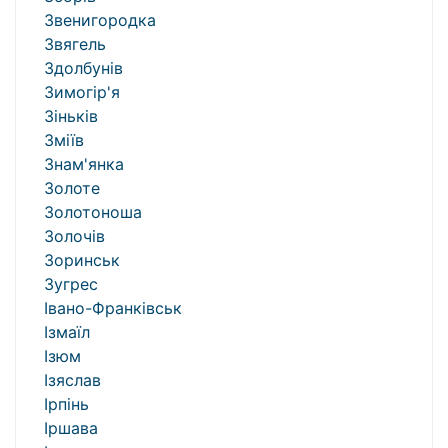
Звенигородка
Звягель
Здолбунів
Зимогір'я
Зіньків
Зміїв
Знам'янка
Золоте
Золотоноша
Золочів
Зоринськ
Зугрес
Івано-Франківськ
Ізмаїл
Ізюм
Ізяслав
Ірпінь
Іршава