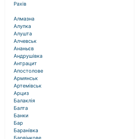
Рахів
Алмазна
Алупка
Алушта
Алчевськ
Ананьєв
Андрушівка
Антрацит
Апостолове
Армянськ
Артемівськ
Арциз
Балаклія
Балта
Банки
Бар
Баранівка
Барвінкове