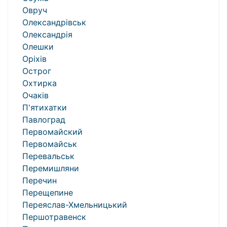
Овруч
Олександрівськ
Олександрія
Олешки
Оріхів
Острог
Охтирка
Очаків
П'ятихатки
Павлоград
Первомайский
Первомайськ
Перевальськ
Перемишляни
Перечин
Перещепине
Переяслав-Хмельницький
Першотравенск