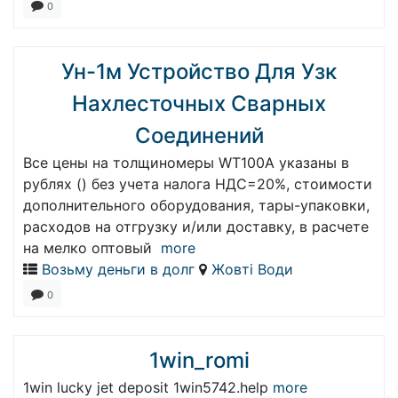
0
Ун-1м Устройство Для Узк
Нахлесточных Сварных
Соединений
Все цены на толщиномеры WT100A указаны в
рублях () без учета налога НДС=20%, стоимости
дополнительного оборудования, тары-упаковки,
расходов на отгрузку и/или доставку, в расчете
на мелко оптовый
more
Возьму деньги в долг
Жовті Води
0
1win_romi
1win lucky jet deposit 1win5742.help
more