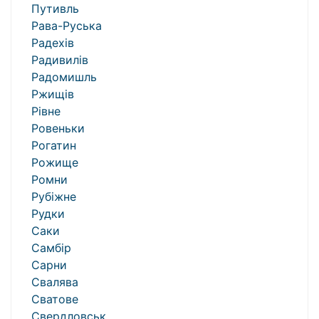
Путивль
Рава-Руська
Радехів
Радивилів
Радомишль
Ржищів
Рівне
Ровеньки
Рогатин
Рожище
Ромни
Рубіжне
Рудки
Саки
Самбір
Сарни
Свалява
Сватове
Свердловськ