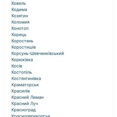
Ковель
Кодима
Козятин
Коломия
Конотоп
Корець
Коростень
Коростишів
Корсунь-Шевченківський
Корюківка
Косів
Костопіль
Костянтинівка
Краматорськ
Красилів
Красний Лиман
Красний Луч
Красноград
Красноперекопськ