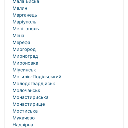
Мала Виска
Малин
Марганець
Маріуполь
Мелітополь
Мена
Мерефа
Миргород
Мирноград
Мироновка
Міусинськ
Могилів-Подільський
Молодогвардійськ
Молочанськ
Монастириська
Монастирище
Мостиська
Мукачево
Надвірна