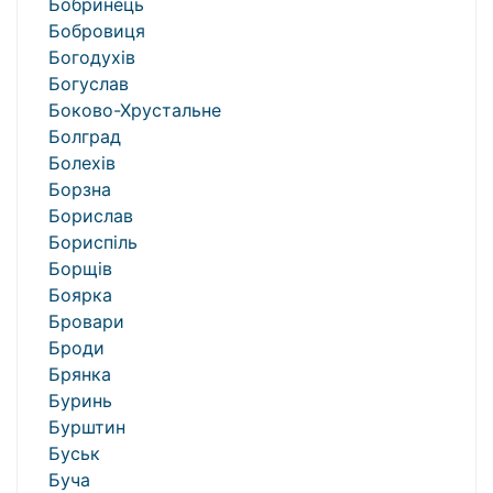
Бобринець
Бобровиця
Богодухів
Богуслав
Боково-Хрустальне
Болград
Болехів
Борзна
Борислав
Бориспіль
Борщів
Боярка
Бровари
Броди
Брянка
Буринь
Бурштин
Буськ
Буча