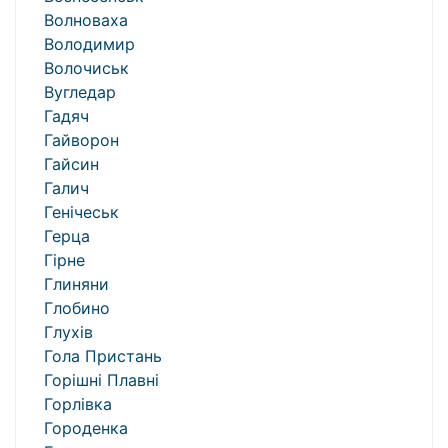
Волноваха
Володимир
Волочиськ
Вугледар
Гадяч
Гайворон
Гайсин
Галич
Генічеськ
Герца
Гірне
Глиняни
Глобино
Глухів
Гола Пристань
Горішні Плавні
Горлівка
Городенка