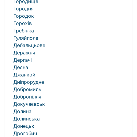
Городище
Городня
Городок
Горохів
Гребінка
Гуляйполе
Дебальцьове
Деражня
Дергачі
Десна
Джанкой
Дніпрорудне
Добромиль
Добропілля
Докучаєвськ
Долина
Долинська
Донецьк
Дрогобич