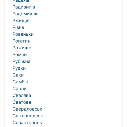
Радехів
Радивилів
Радомишль
Ржищів
Рівне
Ровеньки
Рогатин
Рожище
Ромни
Рубіжне
Рудки
Саки
Самбір
Сарни
Свалява
Сватове
Свердловськ
Світловодськ
Севастополь