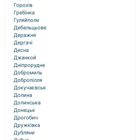
Горохів
Гребінка
Гуляйполе
Дебальцьове
Деражня
Дергачі
Десна
Джанкой
Дніпрорудне
Добромиль
Добропілля
Докучаєвськ
Долина
Долинська
Донецьк
Дрогобич
Дружківка
Дубляни