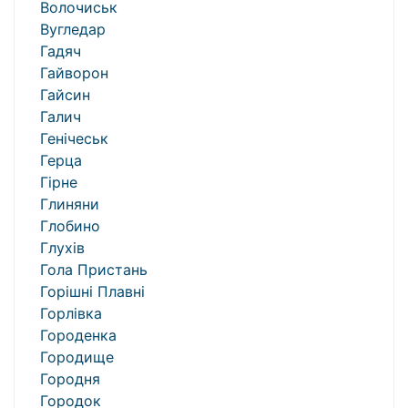
Волочиськ
Вугледар
Гадяч
Гайворон
Гайсин
Галич
Генічеськ
Герца
Гірне
Глиняни
Глобино
Глухів
Гола Пристань
Горішні Плавні
Горлівка
Городенка
Городище
Городня
Городок