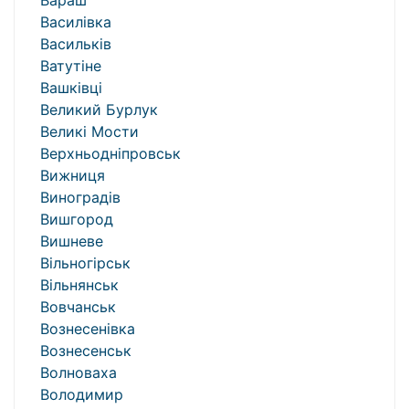
Вараш
Василівка
Васильків
Ватутіне
Вашківці
Великий Бурлук
Великі Мости
Верхньодніпровськ
Вижниця
Виноградів
Вишгород
Вишневе
Вільногірськ
Вільнянськ
Вовчанськ
Вознесенівка
Вознесенськ
Волноваха
Володимир