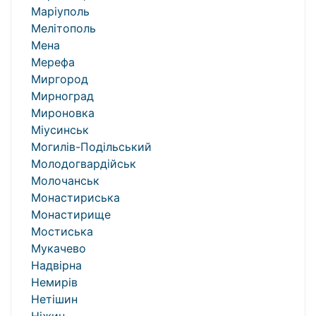
Маріуполь
Мелітополь
Мена
Мерефа
Миргород
Мирноград
Мироновка
Міусинськ
Могилів-Подільський
Молодогвардійськ
Молочанськ
Монастириська
Монастирище
Мостиська
Мукачево
Надвірна
Немирів
Нетішин