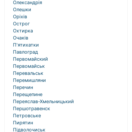
Олександрія
Олешки
Оріхів
Острог
Охтирка
Очаків
П'ятихатки
Павлоград
Первомайский
Первомайськ
Перевальськ
Перемишляни
Перечин
Перещепине
Переяслав-Хмельницький
Першотравенск
Петровське
Пирятин
Підволочиськ