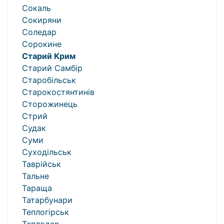
Сокаль
Сокиряни
Соледар
Сорокине
Старий Крим
Старий Самбір
Старобільськ
Старокостянтинів
Сторожинець
Стрий
Судак
Суми
Суходільськ
Таврійськ
Тальне
Тараща
Татарбунари
Теплогірськ