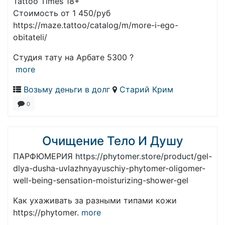
Tattoo Times 18+
Стоимость от 1 450/руб
https://maze.tattoo/catalog/m/more-i-ego-
obitateli/
Студия тату на Арбате 5300 ?
more
Возьму деньги в долг
Старий Крим
0
Очищение Тело И Душу
ПАРФЮМЕРИЯ https://phytomer.store/product/gel-
dlya-dusha-uvlazhnyayuschiy-phytomer-oligomer-
well-being-sensation-moisturizing-shower-gel
Как ухаживать за разными типами кожи
https://phytomer.
more