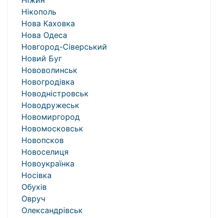
Ніжин
Нікополь
Нова Каховка
Нова Одеса
Новгород-Сіверський
Новий Буг
Нововолинськ
Новогродівка
Новодністровськ
Новодружеськ
Новомиргород
Новомосковськ
Новопсков
Новоселиця
Новоукраїнка
Носівка
Обухів
Овруч
Олександрівськ