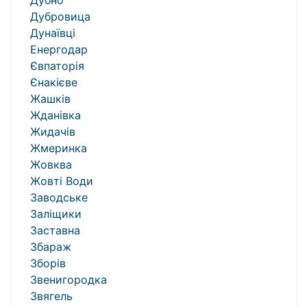
Дубно
Дубровица
Дунаївці
Енергодар
Євпаторія
Єнакієве
Жашків
Жданівка
Жидачів
Жмеринка
Жовква
Жовті Води
Заводське
Заліщики
Заставна
Збараж
Зборів
Звенигородка
Звягель