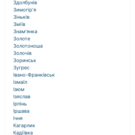
Здолбунів
Зимогір'я
Зіньків
Зміїв
Знам'янка
Золоте
Золотоноша
Золочів
Зоринськ
Зугрес
Івано-Франківськ
Ізмаїл
Ізюм
Ізяслав
Ірпінь
Іршава
Ічня
Кагарлик
Кадіївка