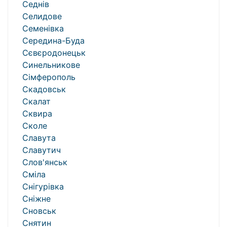
Седнів
Селидове
Семенівка
Середина-Буда
Сєвєродонецьк
Синельникове
Сімферополь
Скадовськ
Скалат
Сквира
Сколе
Славута
Славутич
Слов'янськ
Сміла
Снігурівка
Сніжне
Сновськ
Снятин