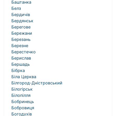
Баштанка
Белз
Бердичів
Бердянськ
Берегове
Бережани
Березань
Березне
Берестечко
Берислав
Бершадь
Бібрка
Біла Церква
Білгород-Дністровський
Білогірськ
Білопілля
Бобринець
Бобровиця
Богодухів