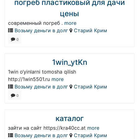
погреб пластиковый для дачи
цены
современный погреб .
more
Возьму деньги в долг
Старий Крим
0
1win_ytKn
1win o‘yinlarni tomosha qilish
http://1win5501.ru
more
Возьму деньги в долг
Старий Крим
0
каталог
зайти на сайт https://kra40cc.at
more
Возьму деньги в долг
Старий Крим