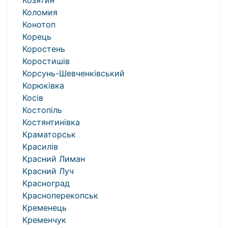
Козятин
Коломия
Конотоп
Корець
Коростень
Коростишів
Корсунь-Шевченківський
Корюківка
Косів
Костопіль
Костянтинівка
Краматорськ
Красилів
Красний Лиман
Красний Луч
Красноград
Красноперекопськ
Кременець
Кременчук