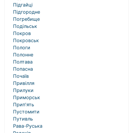
Підгайці
Підгородне
Погребище
Подільськ
Покров
Покровськ
Пологи
Полонне
Полтава
Попасна
Почаїв
Привілля
Прилуки
Приморськ
Прип'ять
Пустомити
Путивль
Рава-Руська