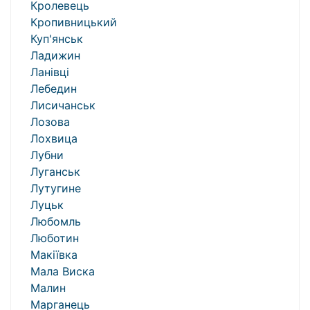
Кролевець
Кропивницький
Куп'янськ
Ладижин
Ланівці
Лебедин
Лисичанськ
Лозова
Лохвица
Лубни
Луганськ
Лутугине
Луцьк
Любомль
Люботин
Макіївка
Мала Виска
Малин
Марганець