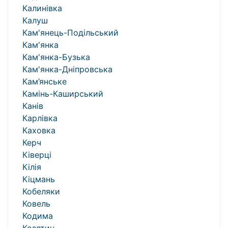
Калинівка
Калуш
Кам'янець-Подільський
Кам'янка
Кам'янка-Бузька
Кам'янка-Дніпровська
Кам’янське
Камінь-Каширський
Канів
Карлівка
Каховка
Керч
Ківерці
Кілія
Кіцмань
Кобеляки
Ковель
Кодима