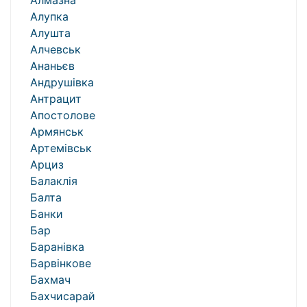
Алмазна
Алупка
Алушта
Алчевськ
Ананьєв
Андрушівка
Антрацит
Апостолове
Армянськ
Артемівськ
Арциз
Балаклія
Балта
Банки
Бар
Баранівка
Барвінкове
Бахмач
Бахчисарай