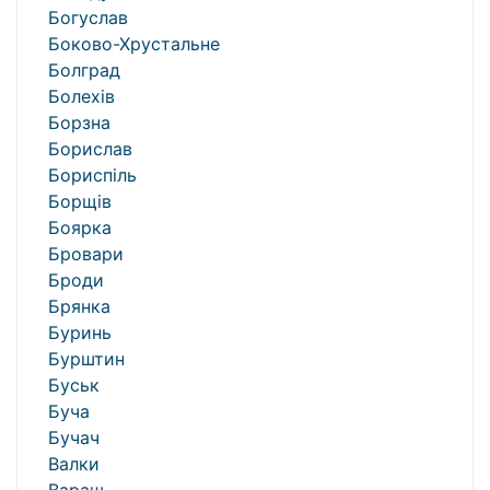
Богуслав
Боково-Хрустальне
Болград
Болехів
Борзна
Борислав
Бориспіль
Борщів
Боярка
Бровари
Броди
Брянка
Буринь
Бурштин
Буськ
Буча
Бучач
Валки