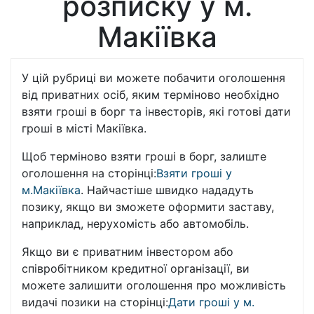
розписку у м.
Макіївка
У цій рубриці ви можете побачити оголошення
від приватних осіб, яким терміново необхідно
взяти гроші в борг та інвесторів, які готові дати
гроші в місті Макіївка.
Щоб терміново взяти гроші в борг, залиште
оголошення на сторінці:
Взяти гроші у
м.Макіївка
. Найчастіше швидко нададуть
позику, якщо ви зможете оформити заставу,
наприклад, нерухомість або автомобіль.
Якщо ви є приватним інвестором або
співробітником кредитної організації, ви
можете залишити оголошення про можливість
видачі позики на сторінці:
Дати гроші у м.