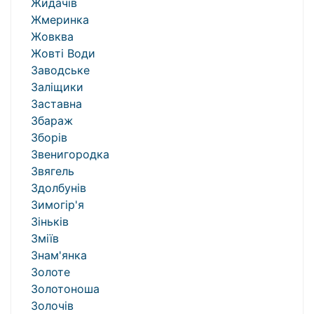
Жидачів
Жмеринка
Жовква
Жовті Води
Заводське
Заліщики
Заставна
Збараж
Зборів
Звенигородка
Звягель
Здолбунів
Зимогір'я
Зіньків
Зміїв
Знам'янка
Золоте
Золотоноша
Золочів