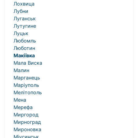
Лохвица
Лубни
Луганськ
Лутугине
Луцьк
Любомль
Люботин
Макіївка
Мала Виска
Малин
Марганець
Маріуполь
Мелітополь
Мена
Мерефа
Миргород
Мирноград
Мироновка
Міусинськ