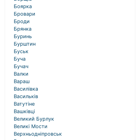
Боярка
Бровари
Броди
Брянка
Буринь
Бурштин
Буськ
Буча
Бучач
Валки
Вараш
Василівка
Васильків
Ватутіне
Вашківці
Великий Бурлук
Великі Мости
Верхньодніпровськ