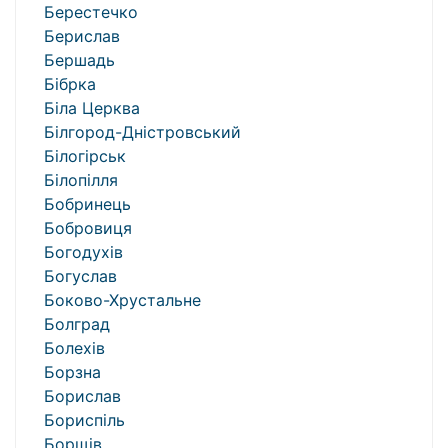
Берестечко
Берислав
Бершадь
Бібрка
Біла Церква
Білгород-Дністровський
Білогірськ
Білопілля
Бобринець
Бобровиця
Богодухів
Богуслав
Боково-Хрустальне
Болград
Болехів
Борзна
Борислав
Бориспіль
Борщів