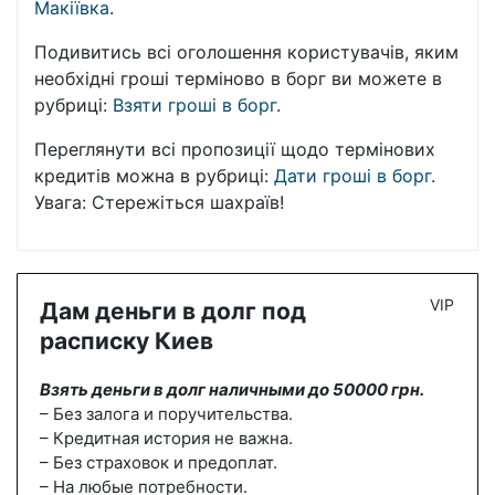
Макіївка
.
Подивитись всі оголошення користувачів, яким
необхідні гроші терміново в борг ви можете в
рубриці:
Взяти гроші в борг
.
Переглянути всі пропозиції щодо термінових
кредитів можна в рубриці:
Дати гроші в борг
.
Увага: Стережіться шахраїв!
VIP
Дам деньги в долг под
расписку Киев
Взять деньги в долг наличными до 50000 грн.
– Без залога и поручительства.
– Кредитная история не важна.
– Без страховок и предоплат.
– На любые потребности.