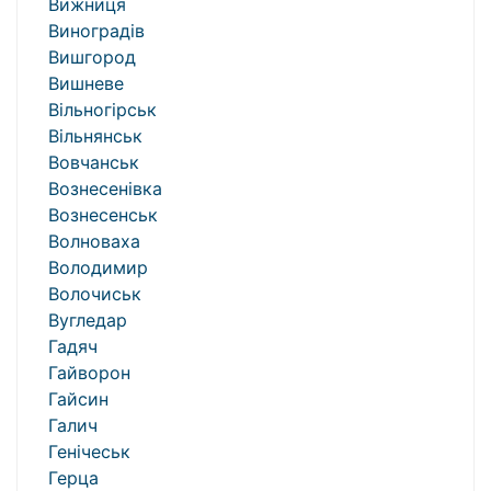
Вижниця
Виноградів
Вишгород
Вишневе
Вільногірськ
Вільнянськ
Вовчанськ
Вознесенівка
Вознесенськ
Волноваха
Володимир
Волочиськ
Вугледар
Гадяч
Гайворон
Гайсин
Галич
Генічеськ
Герца