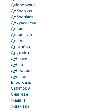
Дніпрорудне
Добромиль
Добропілля
Докучаєвськ
Долина
Долинська
Донецьк
Дрогобич
Дружківка
Дубляни
Дубно
Дубровица
Дунаївці
Енергодар
Євпаторія
Єнакієве
Жашків
Жданівка