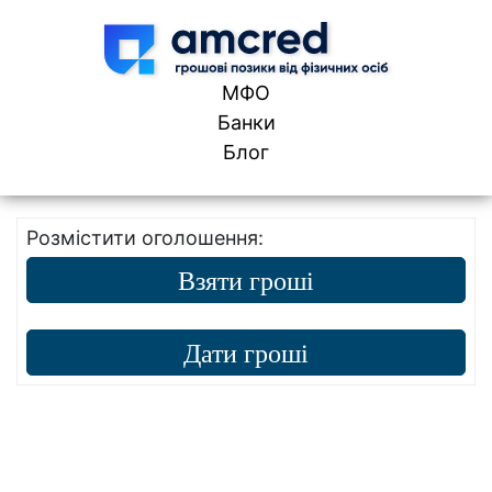
Skip to content
МФО
Банки
Блог
Розмістити оголошення:
Взяти гроші
Дати гроші