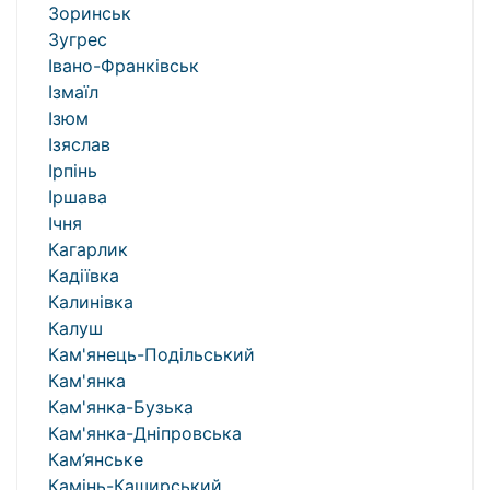
Зоринськ
Зугрес
Івано-Франківськ
Ізмаїл
Ізюм
Ізяслав
Ірпінь
Іршава
Ічня
Кагарлик
Кадіївка
Калинівка
Калуш
Кам'янець-Подільський
Кам'янка
Кам'янка-Бузька
Кам'янка-Дніпровська
Кам’янське
Камінь-Каширський