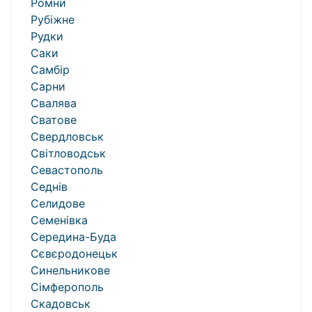
Ромни
Рубіжне
Рудки
Саки
Самбір
Сарни
Свалява
Сватове
Свердловськ
Світловодськ
Севастополь
Седнів
Селидове
Семенівка
Середина-Буда
Сєвєродонецьк
Синельникове
Сімферополь
Скадовськ