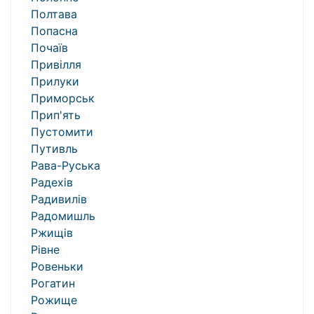
Полтава
Попасна
Почаїв
Привілля
Прилуки
Приморськ
Прип'ять
Пустомити
Путивль
Рава-Руська
Радехів
Радивилів
Радомишль
Ржищів
Рівне
Ровеньки
Рогатин
Рожище