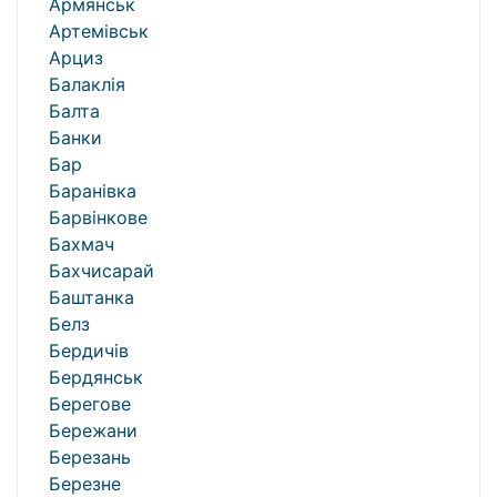
Армянськ
Артемівськ
Арциз
Балаклія
Балта
Банки
Бар
Баранівка
Барвінкове
Бахмач
Бахчисарай
Баштанка
Белз
Бердичів
Бердянськ
Берегове
Бережани
Березань
Березне