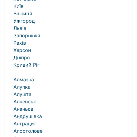
Київ
Вінниця
Ужгород
Львів
Запоріжжя
Рахів
Херсон
Дніпро
Кривий Ріг
Алмазна
Алупка
Алушта
Алчевськ
Ананьєв
Андрушівка
Антрацит
Апостолове