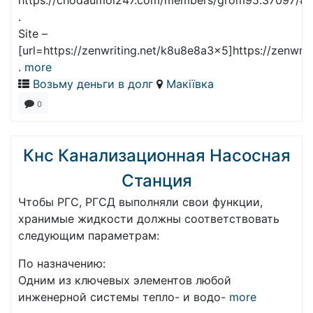
https://chodaumoi247.com/members/grom95.37097/#a
.
Site –
[url=https://zenwriting.net/k8u8e8a3x5]https://zenwrit
.
more
Возьму деньги в долг
Макіївка
0
Кнс Канализационная Насосная
Станция
Чтобы РГС, РГСД выполняли свои функции,
хранимые жидкости должны соответствовать
следующим параметрам:
По назначению:
Одним из ключевых элементов любой
инженерной системы тепло- и водо-
more