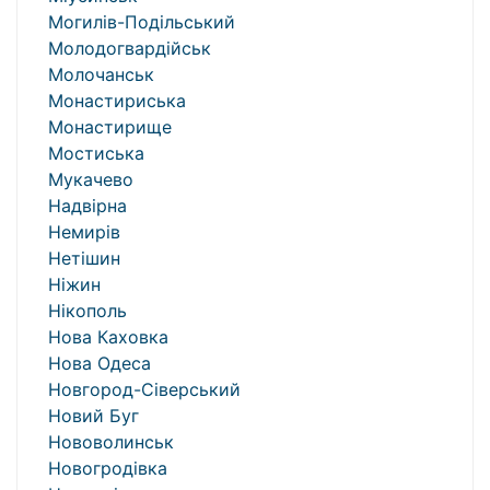
Могилів-Подільський
Молодогвардійськ
Молочанськ
Монастириська
Монастирище
Мостиська
Мукачево
Надвірна
Немирів
Нетішин
Ніжин
Нікополь
Нова Каховка
Нова Одеса
Новгород-Сіверський
Новий Буг
Нововолинськ
Новогродівка