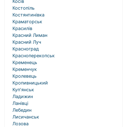
Косів
Костопіль
Костянтинівка
Краматорськ
Красилів
Красний Лиман
Красний Луч
Красноград
Красноперекопськ
Кременець
Кременчук
Кролевець
Кропивницький
Куп'янськ
Ладижин
Ланівці
Лебедин
Лисичанськ
Лозова