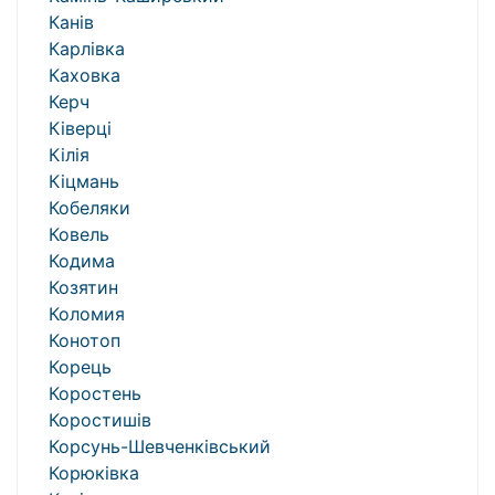
Канів
Карлівка
Каховка
Керч
Ківерці
Кілія
Кіцмань
Кобеляки
Ковель
Кодима
Козятин
Коломия
Конотоп
Корець
Коростень
Коростишів
Корсунь-Шевченківський
Корюківка