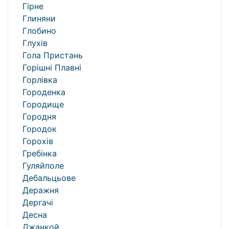
Гірне
Глиняни
Глобино
Глухів
Гола Пристань
Горішні Плавні
Горлівка
Городенка
Городище
Городня
Городок
Горохів
Гребінка
Гуляйполе
Дебальцьове
Деражня
Дергачі
Десна
Джанкой