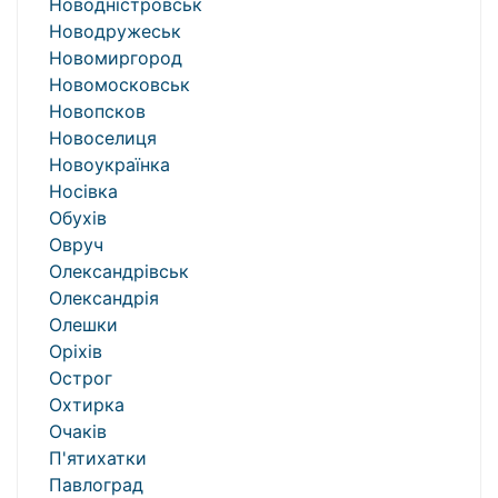
Новодністровськ
Новодружеськ
Новомиргород
Новомосковськ
Новопсков
Новоселиця
Новоукраїнка
Носівка
Обухів
Овруч
Олександрівськ
Олександрія
Олешки
Оріхів
Острог
Охтирка
Очаків
П'ятихатки
Павлоград