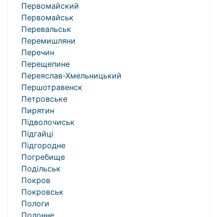
Первомайский
Первомайськ
Перевальськ
Перемишляни
Перечин
Перещепине
Переяслав-Хмельницький
Першотравенск
Петровське
Пирятин
Підволочиськ
Підгайці
Підгородне
Погребище
Подільськ
Покров
Покровськ
Пологи
Полонне