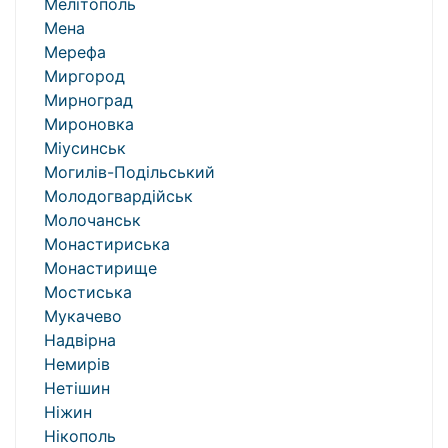
Мелітополь
Мена
Мерефа
Миргород
Мирноград
Мироновка
Міусинськ
Могилів-Подільський
Молодогвардійськ
Молочанськ
Монастириська
Монастирище
Мостиська
Мукачево
Надвірна
Немирів
Нетішин
Ніжин
Нікополь