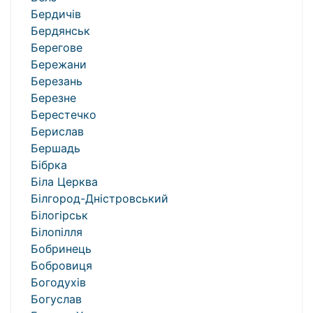
Бердичів
Бердянськ
Берегове
Бережани
Березань
Березне
Берестечко
Берислав
Бершадь
Бібрка
Біла Церква
Білгород-Дністровський
Білогірськ
Білопілля
Бобринець
Бобровиця
Богодухів
Богуслав