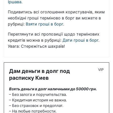
Іршава
.
Подивитись всі оголошення користувачів, яким
необхідні гроші терміново в борг ви можете в
рубриці:
Взяти гроші в борг
.
Переглянути всі пропозиції щодо термінових
кредитів можна в рубриці:
Дати гроші в борг
.
Увага: Стережіться шахраїв!
VIP
Дам деньги в долг под
расписку Киев
Взять деньги в долг наличными до 50000 грн.
– Без залога и поручительства.
– Кредитная история не важна.
– Без страховок и предоплат.
– На любые потребности.