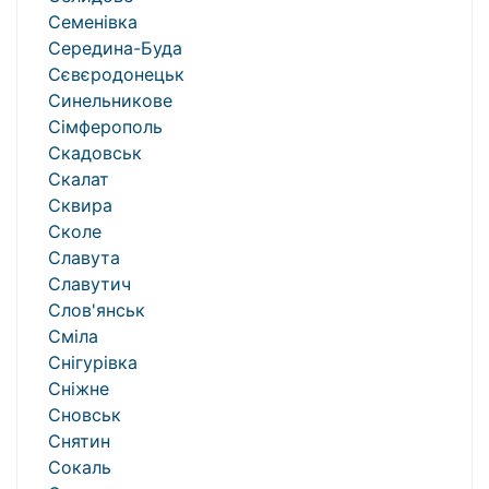
Семенівка
Середина-Буда
Сєвєродонецьк
Синельникове
Сімферополь
Скадовськ
Скалат
Сквира
Сколе
Славута
Славутич
Слов'янськ
Сміла
Снігурівка
Сніжне
Сновськ
Снятин
Сокаль