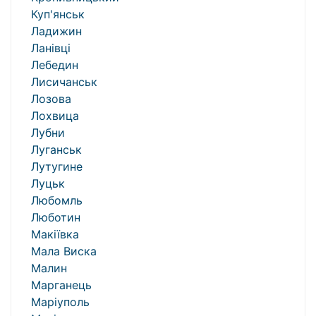
Куп'янськ
Ладижин
Ланівці
Лебедин
Лисичанськ
Лозова
Лохвица
Лубни
Луганськ
Лутугине
Луцьк
Любомль
Люботин
Макіївка
Мала Виска
Малин
Марганець
Маріуполь