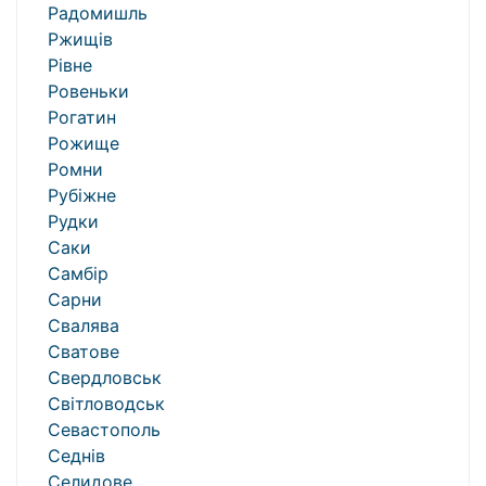
Радомишль
Ржищів
Рівне
Ровеньки
Рогатин
Рожище
Ромни
Рубіжне
Рудки
Саки
Самбір
Сарни
Свалява
Сватове
Свердловськ
Світловодськ
Севастополь
Седнів
Селидове