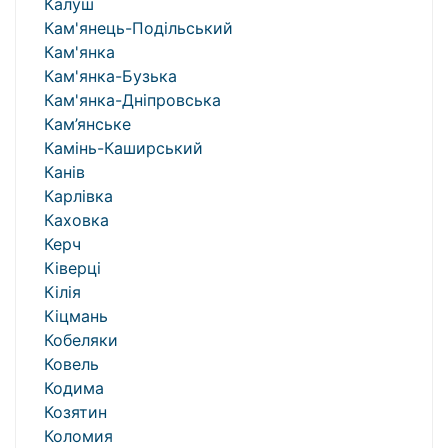
Калуш
Кам'янець-Подільський
Кам'янка
Кам'янка-Бузька
Кам'янка-Дніпровська
Кам’янське
Камінь-Каширський
Канів
Карлівка
Каховка
Керч
Ківерці
Кілія
Кіцмань
Кобеляки
Ковель
Кодима
Козятин
Коломия