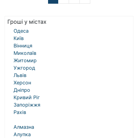
Гроші у містах
Одеса
Київ
Вінниця
Миколаїв
Житомир
Ужгород
Львів
Херсон
Дніпро
Кривий Ріг
Запоріжжя
Рахів
Алмазна
Алупка