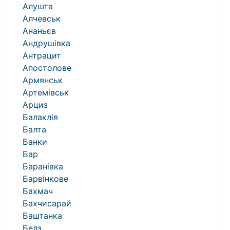
Алушта
Алчевськ
Ананьєв
Андрушівка
Антрацит
Апостолове
Армянськ
Артемівськ
Арциз
Балаклія
Балта
Банки
Бар
Баранівка
Барвінкове
Бахмач
Бахчисарай
Баштанка
Белз