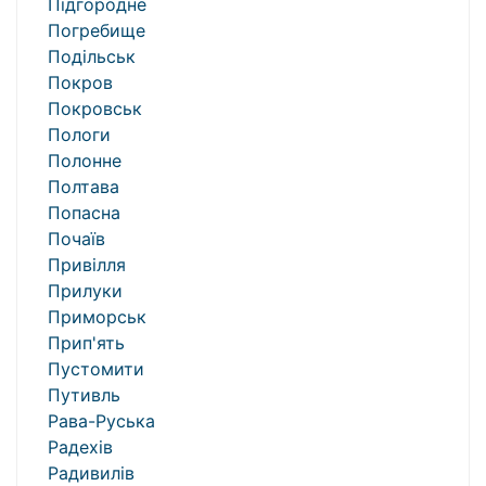
Підгородне
Погребище
Подільськ
Покров
Покровськ
Пологи
Полонне
Полтава
Попасна
Почаїв
Привілля
Прилуки
Приморськ
Прип'ять
Пустомити
Путивль
Рава-Руська
Радехів
Радивилів