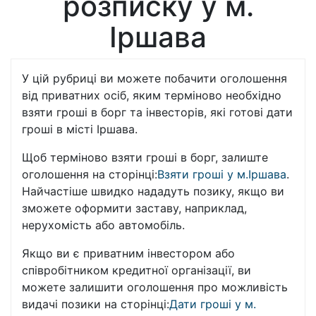
розписку у м.
Іршава
У цій рубриці ви можете побачити оголошення
від приватних осіб, яким терміново необхідно
взяти гроші в борг та інвесторів, які готові дати
гроші в місті Іршава.
Щоб терміново взяти гроші в борг, залиште
оголошення на сторінці:
Взяти гроші у м.Іршава
.
Найчастіше швидко нададуть позику, якщо ви
зможете оформити заставу, наприклад,
нерухомість або автомобіль.
Якщо ви є приватним інвестором або
співробітником кредитної організації, ви
можете залишити оголошення про можливість
видачі позики на сторінці:
Дати гроші у м.