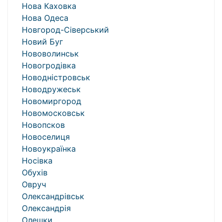
Нова Каховка
Нова Одеса
Новгород-Сіверський
Новий Буг
Нововолинськ
Новогродівка
Новодністровськ
Новодружеськ
Новомиргород
Новомосковськ
Новопсков
Новоселиця
Новоукраїнка
Носівка
Обухів
Овруч
Олександрівськ
Олександрія
Олешки