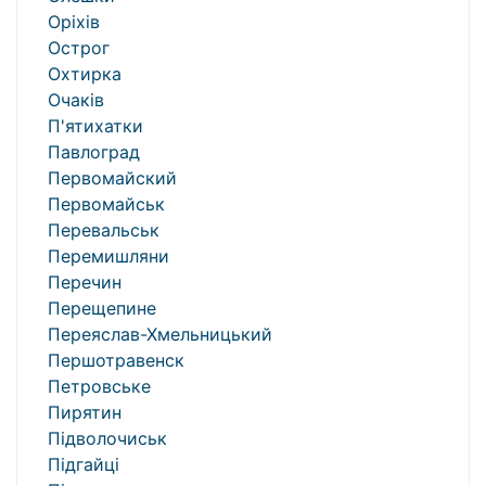
Оріхів
Острог
Охтирка
Очаків
П'ятихатки
Павлоград
Первомайский
Первомайськ
Перевальськ
Перемишляни
Перечин
Перещепине
Переяслав-Хмельницький
Першотравенск
Петровське
Пирятин
Підволочиськ
Підгайці