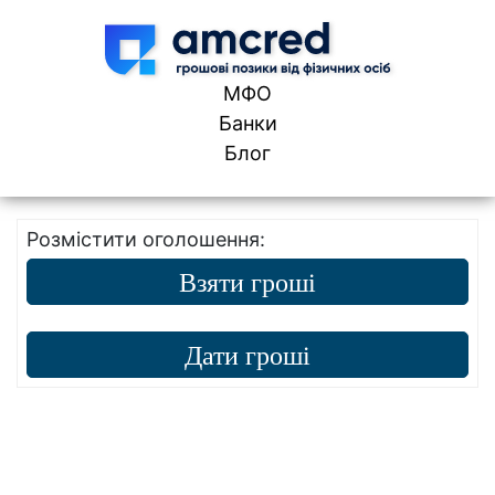
Skip to content
МФО
Банки
Блог
Розмістити оголошення:
Взяти гроші
Дати гроші