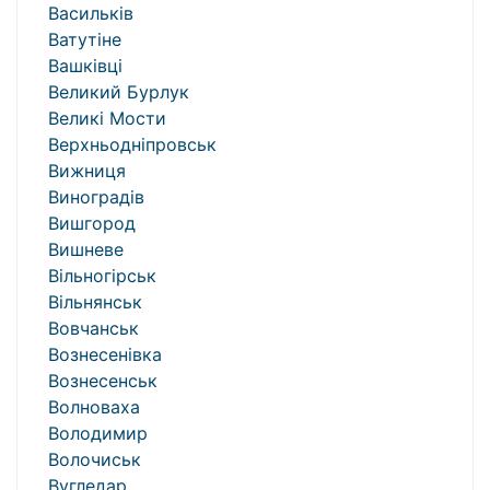
Васильків
Ватутіне
Вашківці
Великий Бурлук
Великі Мости
Верхньодніпровськ
Вижниця
Виноградів
Вишгород
Вишневе
Вільногірськ
Вільнянськ
Вовчанськ
Вознесенівка
Вознесенськ
Волноваха
Володимир
Волочиськ
Вугледар