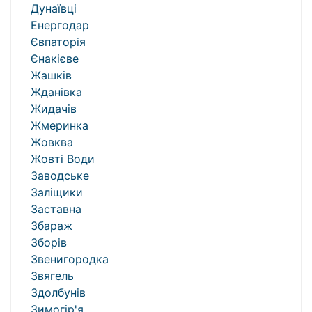
Дунаївці
Енергодар
Євпаторія
Єнакієве
Жашків
Жданівка
Жидачів
Жмеринка
Жовква
Жовті Води
Заводське
Заліщики
Заставна
Збараж
Зборів
Звенигородка
Звягель
Здолбунів
Зимогір'я