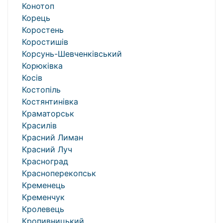
Конотоп
Корець
Коростень
Коростишів
Корсунь-Шевченківський
Корюківка
Косів
Костопіль
Костянтинівка
Краматорськ
Красилів
Красний Лиман
Красний Луч
Красноград
Красноперекопськ
Кременець
Кременчук
Кролевець
Кропивницький