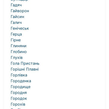
Гадяч
Гайворон
Гайсин
Галич
Генічеськ
Герца
Гірне
Глиняни
Глобино
Глухів
Гола Пристань
Горішні Плавні
Горлівка
Городенка
Городище
Городня
Городок
Горохів