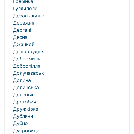
Гребінка
Гуляйполе
Дебальцьове
Деражня
Дергачі
Десна
Джанкой
Дніпрорудне
Добромиль
Добропілля
Докучаєвськ
Долина
Долинська
Донецьк
Дрогобич
Дружківка
Дубляни
Дубно
Дубровица