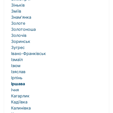
Зіньків
Зміїв
Знам'янка
Золоте
Золотоноша
Золочів
Зоринськ
Зугрес
Івано-Франківськ
Ізмаїл
Ізюм
Ізяслав
Ірпінь
Іршава
Ічня
Кагарлик
Кадіївка
Калинівка