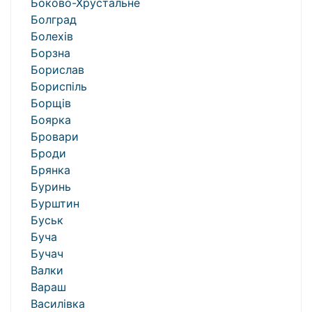
Боково-Хрустальне
Болград
Болехів
Борзна
Борислав
Бориспіль
Борщів
Боярка
Бровари
Броди
Брянка
Буринь
Бурштин
Буськ
Буча
Бучач
Валки
Вараш
Василівка