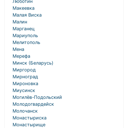
Люботин
Макеевка
Малая Виска
Малин
Марганец
Мариуполь
Мелитополь
Мена
Мерефа
Минск (Беларусь)
Миргород
Мирноград
Мироновка
Миусинск
Могилёв-Подольский
Молодогвардейск
Молочанск
Монастыриска
Монастырище