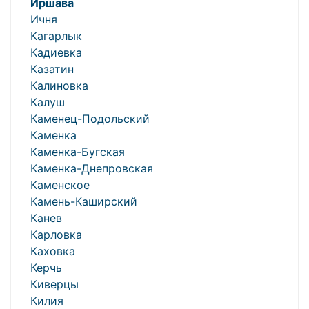
Иршава
Ичня
Кагарлык
Кадиевка
Казатин
Калиновка
Калуш
Каменец-Подольский
Каменка
Каменка-Бугская
Каменка-Днепровская
Каменское
Камень-Каширский
Канев
Карловка
Каховка
Керчь
Киверцы
Килия