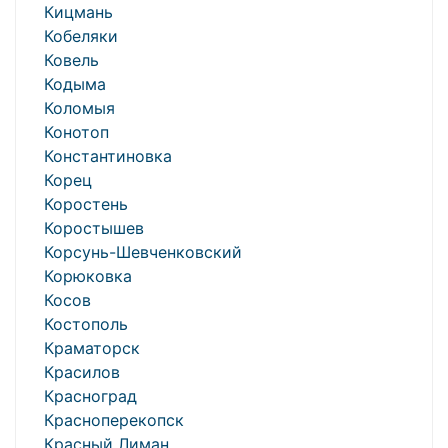
Кицмань
Кобеляки
Ковель
Кодыма
Коломыя
Конотоп
Константиновка
Корец
Коростень
Коростышев
Корсунь-Шевченковский
Корюковка
Косов
Костополь
Краматорск
Красилов
Красноград
Красноперекопск
Красный Лиман