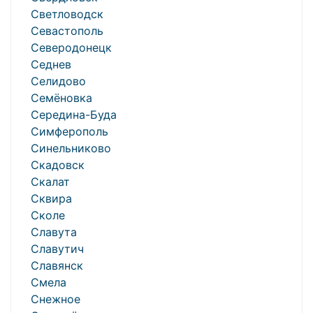
Светловодск
Севастополь
Северодонецк
Седнев
Селидово
Семёновка
Середина-Буда
Симферополь
Синельниково
Скадовск
Скалат
Сквира
Сколе
Славута
Славутич
Славянск
Смела
Снежное