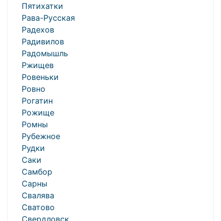
Пятихатки
Рава-Русская
Радехов
Радивилов
Радомышль
Ржищев
Ровеньки
Ровно
Рогатин
Рожище
Ромны
Рубежное
Рудки
Саки
Самбор
Сарны
Свалява
Сватово
Свердловск