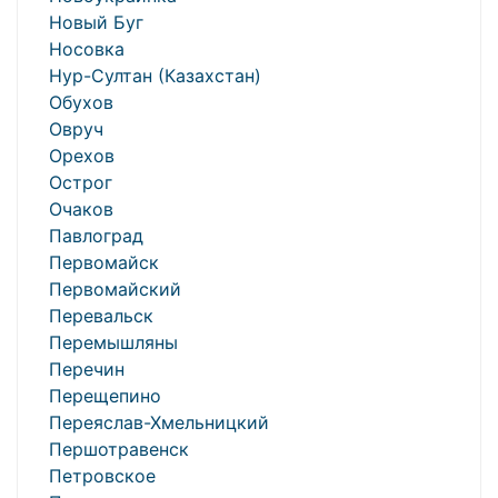
Новый Буг
Носовка
Нур-Султан (Казахстан)
Обухов
Овруч
Орехов
Острог
Очаков
Павлоград
Первомайск
Первомайский
Перевальск
Перемышляны
Перечин
Перещепино
Переяслав-Хмельницкий
Першотравенск
Петровское