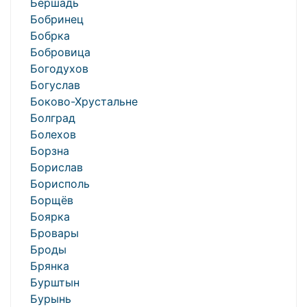
Бершадь
Бобринец
Бобрка
Бобровица
Богодухов
Богуслав
Боково-Хрустальне
Болград
Болехов
Борзна
Борислав
Борисполь
Борщёв
Боярка
Бровары
Броды
Брянка
Бурштын
Бурынь