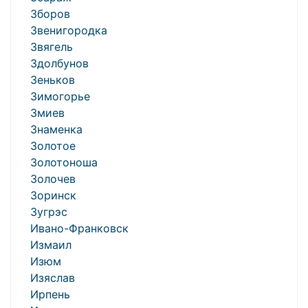
Зборов
Звенигородка
Звягель
Здолбунов
Зеньков
Зимогорье
Змиев
Знаменка
Золотое
Золотоноша
Золочев
Зоринск
Зугрэс
Ивано-Франковск
Измаил
Изюм
Изяслав
Ирпень