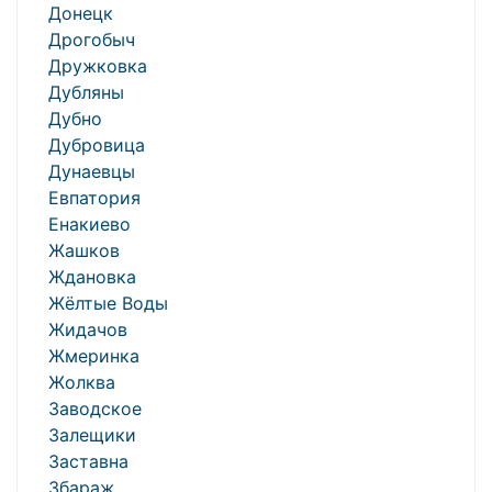
Донецк
Дрогобыч
Дружковка
Дубляны
Дубно
Дубровица
Дунаевцы
Евпатория
Енакиево
Жашков
Ждановка
Жёлтые Воды
Жидачов
Жмеринка
Жолква
Заводское
Залещики
Заставна
Збараж