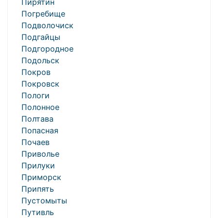
Пирятин
Погребище
Подволочиск
Подгайцы
Подгородное
Подольск
Покров
Покровск
Пологи
Полонное
Полтава
Попасная
Почаев
Приволье
Прилуки
Приморск
Припять
Пустомыты
Путивль