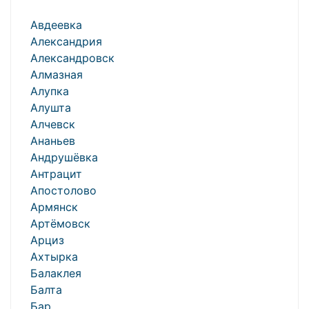
Авдеевка
Александрия
Александровск
Алмазная
Алупка
Алушта
Алчевск
Ананьев
Андрушёвка
Антрацит
Апостолово
Армянск
Артёмовск
Арциз
Ахтырка
Балаклея
Балта
Бар