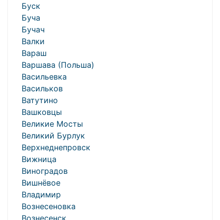
Буск
Буча
Бучач
Валки
Вараш
Варшава (Польша)
Васильевка
Васильков
Ватутино
Вашковцы
Великие Мосты
Великий Бурлук
Верхнеднепровск
Вижница
Виноградов
Вишнёвое
Владимир
Вознесеновка
Вознесенск