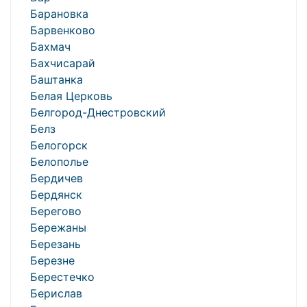
Барановка
Барвенково
Бахмач
Бахчисарай
Баштанка
Белая Церковь
Белгород-Днестровский
Белз
Белогорск
Белополье
Бердичев
Бердянск
Берегово
Бережаны
Березань
Березне
Берестечко
Берислав