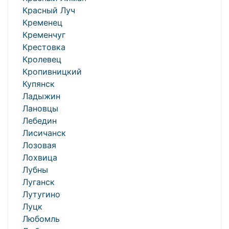
Красный Луч
Кременец
Кременчуг
Крестовка
Кролевец
Кропивницкий
Купянск
Ладыжин
Лановцы
Лебедин
Лисичанск
Лозовая
Лохвица
Лубны
Луганск
Лутугино
Луцк
Любомль