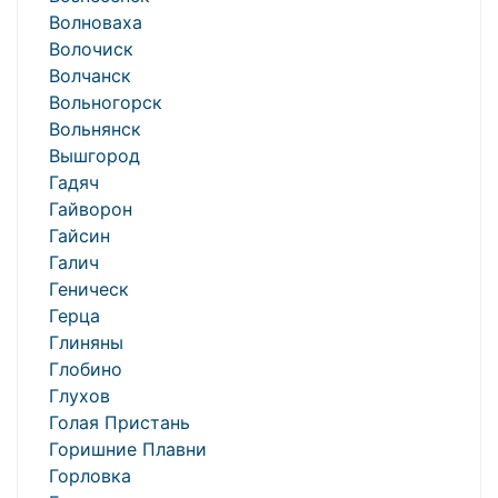
Волноваха
Волочиск
Волчанск
Вольногорск
Вольнянск
Вышгород
Гадяч
Гайворон
Гайсин
Галич
Геническ
Герца
Глиняны
Глобино
Глухов
Голая Пристань
Горишние Плавни
Горловка