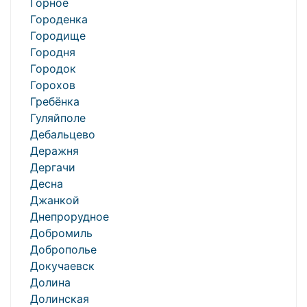
Горное
Городенка
Городище
Городня
Городок
Горохов
Гребёнка
Гуляйполе
Дебальцево
Деражня
Дергачи
Десна
Джанкой
Днепрорудное
Добромиль
Доброполье
Докучаевск
Долина
Долинская