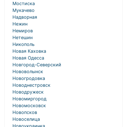
Мостиска
Мукачево
Надворная
Нежин
Немиров
Нетешин
Никополь
Новая Каховка
Новая Одесса
Новгород-Северский
Нововолынск
Новогродовка
Новоднестровск
Новодружеск
Новомиргород
Новомосковск
Новопсков
Новоселица
Новоукраинка