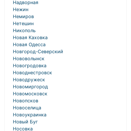
Надворная
Нежин
Немиров
Нетешин
Никополь
Новая Каховка
Новая Одесса
Новгород-Северский
Нововолынск
Новогродовка
Новоднестровск
Новодружеск
Новомиргород
Новомосковск
Новопсков
Новоселица
Новоукраинка
Новый Буг
Носовка