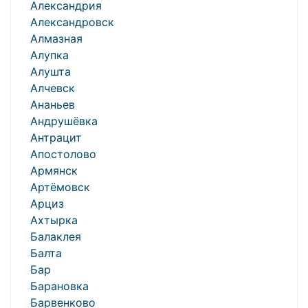
Александрия
Александровск
Алмазная
Алупка
Алушта
Алчевск
Ананьев
Андрушёвка
Антрацит
Апостолово
Армянск
Артёмовск
Арциз
Ахтырка
Балаклея
Балта
Бар
Барановка
Барвенково