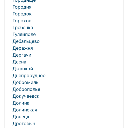
Городище
Городня
Городок
Горохов
Гребёнка
Гуляйполе
Дебальцево
Деражня
Дергачи
Десна
Джанкой
Днепрорудное
Добромиль
Доброполье
Докучаевск
Долина
Долинская
Донецк
Дрогобыч