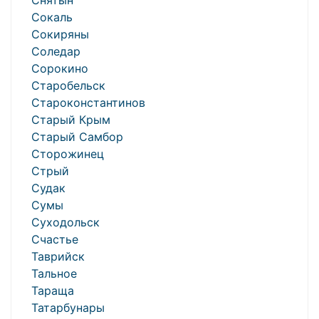
Снятын
Сокаль
Сокиряны
Соледар
Сорокино
Старобельск
Староконстантинов
Старый Крым
Старый Самбор
Сторожинец
Стрый
Судак
Сумы
Суходольск
Счастье
Таврийск
Тальное
Тараща
Татарбунары