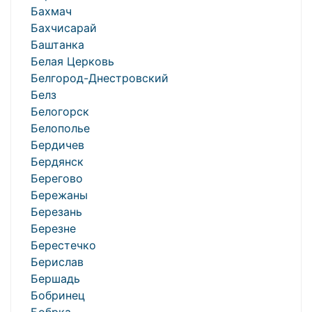
Бахмач
Бахчисарай
Баштанка
Белая Церковь
Белгород-Днестровский
Белз
Белогорск
Белополье
Бердичев
Бердянск
Берегово
Бережаны
Березань
Березне
Берестечко
Берислав
Бершадь
Бобринец