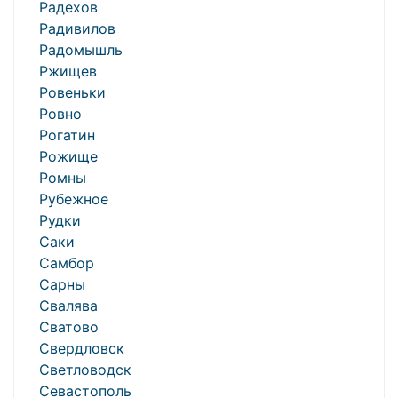
Радехов
Радивилов
Радомышль
Ржищев
Ровеньки
Ровно
Рогатин
Рожище
Ромны
Рубежное
Рудки
Саки
Самбор
Сарны
Свалява
Сватово
Свердловск
Светловодск
Севастополь