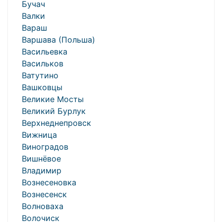
Бучач
Валки
Вараш
Варшава (Польша)
Васильевка
Васильков
Ватутино
Вашковцы
Великие Мосты
Великий Бурлук
Верхнеднепровск
Вижница
Виноградов
Вишнёвое
Владимир
Вознесеновка
Вознесенск
Волноваха
Волочиск