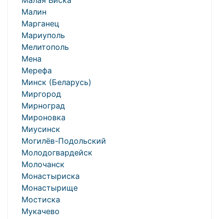
Малая Виска
Малин
Марганец
Мариуполь
Мелитополь
Мена
Мерефа
Минск (Беларусь)
Миргород
Мирноград
Мироновка
Миусинск
Могилёв-Подольский
Молодогвардейск
Молочанск
Монастыриска
Монастырище
Мостиска
Мукачево