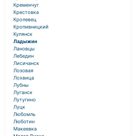
Кременчуг
Крестовка
Кролевец
Кропивницкий
Купянск
Ладыжин
Лановцы
Лебедин
Лисичанск
Лозовая
Лохвица
Лубны
Луганск
Лутугино
Луцк
Любомль
Люботин
Макеевка