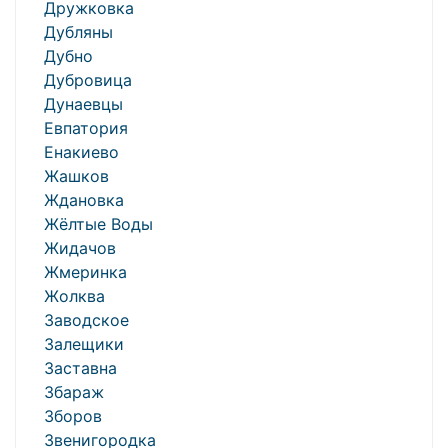
Дружковка
Дубляны
Дубно
Дубровица
Дунаевцы
Евпатория
Енакиево
Жашков
Ждановка
Жёлтые Воды
Жидачов
Жмеринка
Жолква
Заводское
Залещики
Заставна
Збараж
Зборов
Звенигородка