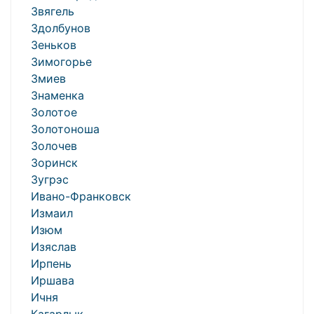
Звягель
Здолбунов
Зеньков
Зимогорье
Змиев
Знаменка
Золотое
Золотоноша
Золочев
Зоринск
Зугрэс
Ивано-Франковск
Измаил
Изюм
Изяслав
Ирпень
Иршава
Ичня