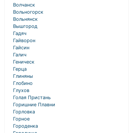
Волчанск
Вольногорск
Вольнянск
Вышгород
Гадяч
Гайворон
Гайсин
Галич
Геническ
Герца
Глиняны
Глобино
Глухов
Голая Пристань
Горишние Плавни
Горловка
Горное
Городенка