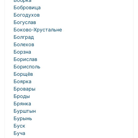
Бобрка
Бобровица
Богодухов
Богуслав
Боково-Хрустальне
Болград
Болехов
Борзна
Борислав
Борисполь
Борщёв
Боярка
Бровары
Броды
Брянка
Бурштын
Бурынь
Буск
Буча