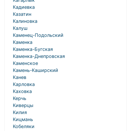
Кагарлык
Кадиевка
Казатин
Калиновка
Калуш
Каменец-Подольский
Каменка
Каменка-Бугская
Каменка-Днепровская
Каменское
Камень-Каширский
Канев
Карловка
Каховка
Керчь
Киверцы
Килия
Кицмань
Кобеляки