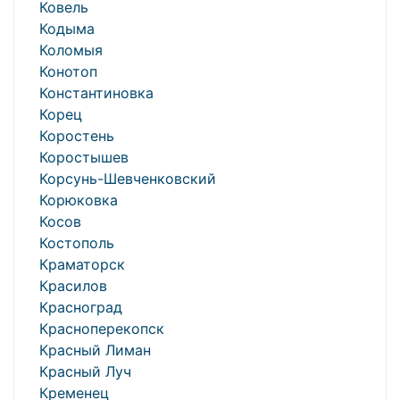
Ковель
Кодыма
Коломыя
Конотоп
Константиновка
Корец
Коростень
Коростышев
Корсунь-Шевченковский
Корюковка
Косов
Костополь
Краматорск
Красилов
Красноград
Красноперекопск
Красный Лиман
Красный Луч
Кременец