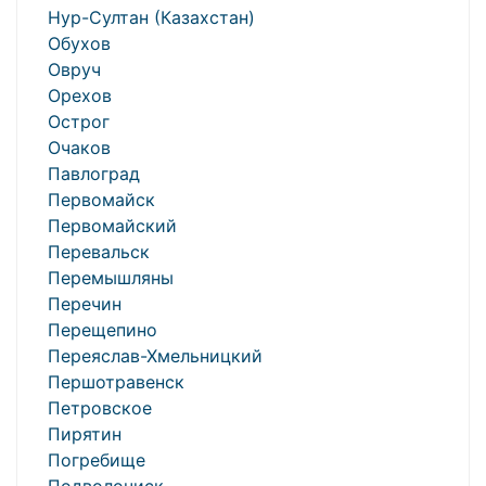
Нур-Султан (Казахстан)
Обухов
Овруч
Орехов
Острог
Очаков
Павлоград
Первомайск
Первомайский
Перевальск
Перемышляны
Перечин
Перещепино
Переяслав-Хмельницкий
Першотравенск
Петровское
Пирятин
Погребище