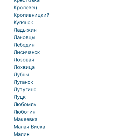
Крестовка
Кролевец
Кропивницкий
Купянск
Ладыжин
Лановцы
Лебедин
Лисичанск
Лозовая
Лохвица
Лубны
Луганск
Лутугино
Луцк
Любомль
Люботин
Макеевка
Малая Виска
Малин