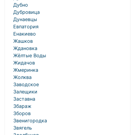
Дубно
Дубровица
Дунаевцы
Евпатория
Енакиево
Жашков
Ждановка
Жёлтые Воды
Жидачов
Жмеринка
Жолква
Заводское
Залещики
Заставна
Збараж
Зборов
Звенигородка
Звягель