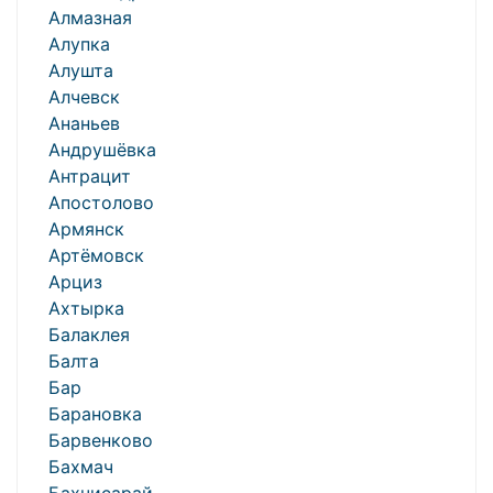
Алмазная
Алупка
Алушта
Алчевск
Ананьев
Андрушёвка
Антрацит
Апостолово
Армянск
Артёмовск
Арциз
Ахтырка
Балаклея
Балта
Бар
Барановка
Барвенково
Бахмач