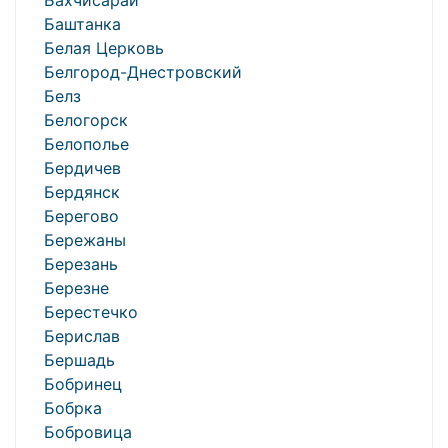
Бахчисарай
Баштанка
Белая Церковь
Белгород-Днестровский
Белз
Белогорск
Белополье
Бердичев
Бердянск
Берегово
Бережаны
Березань
Березне
Берестечко
Берислав
Бершадь
Бобринец
Бобрка
Бобровица