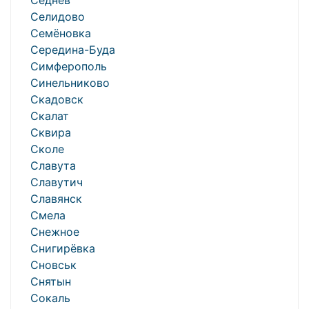
Седнев
Селидово
Семёновка
Середина-Буда
Симферополь
Синельниково
Скадовск
Скалат
Сквира
Сколе
Славута
Славутич
Славянск
Смела
Снежное
Снигирёвка
Сновськ
Снятын
Сокаль