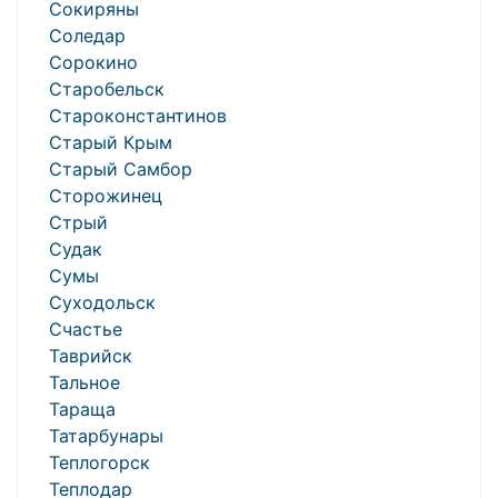
Сокиряны
Соледар
Сорокино
Старобельск
Староконстантинов
Старый Крым
Старый Самбор
Сторожинец
Стрый
Судак
Сумы
Суходольск
Счастье
Таврийск
Тальное
Тараща
Татарбунары
Теплогорск
Теплодар