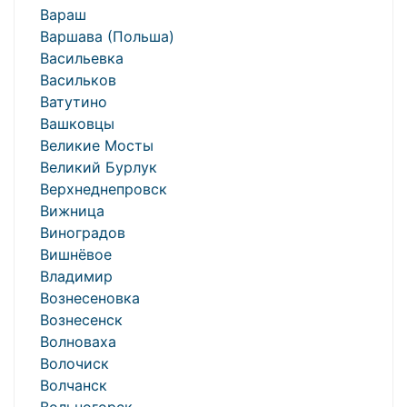
Вараш
Варшава (Польша)
Васильевка
Васильков
Ватутино
Вашковцы
Великие Мосты
Великий Бурлук
Верхнеднепровск
Вижница
Виноградов
Вишнёвое
Владимир
Вознесеновка
Вознесенск
Волноваха
Волочиск
Волчанск