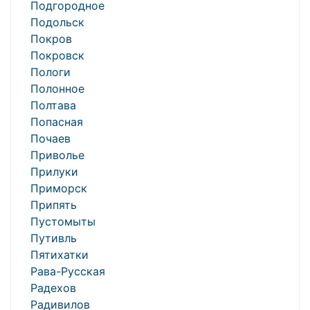
Подгородное
Подольск
Покров
Покровск
Пологи
Полонное
Полтава
Попасная
Почаев
Приволье
Прилуки
Приморск
Припять
Пустомыты
Путивль
Пятихатки
Рава-Русская
Радехов
Радивилов