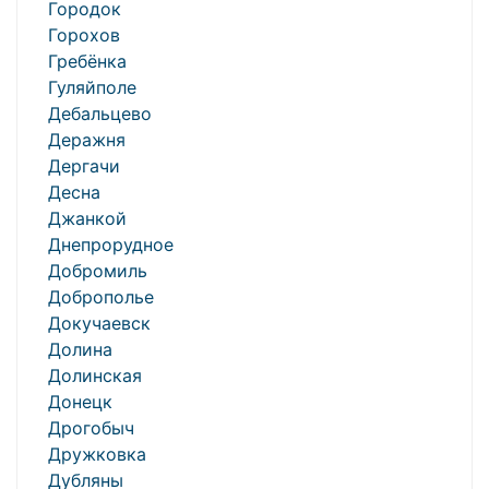
Городок
Горохов
Гребёнка
Гуляйполе
Дебальцево
Деражня
Дергачи
Десна
Джанкой
Днепрорудное
Добромиль
Доброполье
Докучаевск
Долина
Долинская
Донецк
Дрогобыч
Дружковка
Дубляны