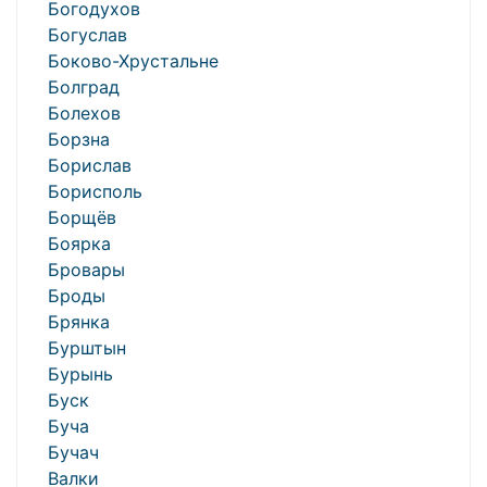
Богодухов
Богуслав
Боково-Хрустальне
Болград
Болехов
Борзна
Борислав
Борисполь
Борщёв
Боярка
Бровары
Броды
Брянка
Бурштын
Бурынь
Буск
Буча
Бучач
Валки