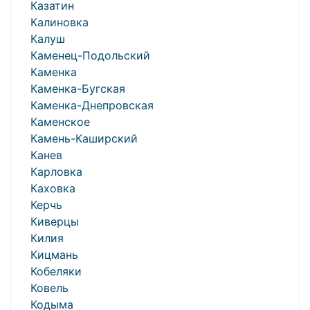
Казатин
Калиновка
Калуш
Каменец-Подольский
Каменка
Каменка-Бугская
Каменка-Днепровская
Каменское
Камень-Каширский
Канев
Карловка
Каховка
Керчь
Киверцы
Килия
Кицмань
Кобеляки
Ковель
Кодыма