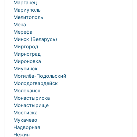
Марганец
Мариуполь
Мелитополь
Мена
Мерефа
Минск (Беларусь)
Миргород
Мирноград
Мироновка
Миусинск
Могилёв-Подольский
Молодогвардейск
Молочанск
Монастыриска
Монастырище
Мостиска
Мукачево
Надворная
Нежин