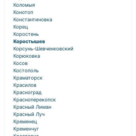
Коломыя
Конотоп
Константиновка
Корец
Коростень
Коростышев
Корсунь-Шевченковский
Корюковка
Косов
Костополь
Краматорск
Красилов
Красноград
Красноперекопск
Красный Лиман
Красный Луч
Кременец
Кременчуг