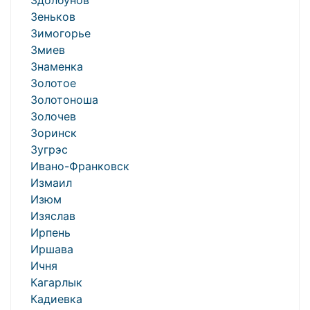
Здолбунов
Зеньков
Зимогорье
Змиев
Знаменка
Золотое
Золотоноша
Золочев
Зоринск
Зугрэс
Ивано-Франковск
Измаил
Изюм
Изяслав
Ирпень
Иршава
Ичня
Кагарлык
Кадиевка