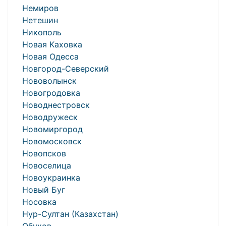
Немиров
Нетешин
Никополь
Новая Каховка
Новая Одесса
Новгород-Северский
Нововолынск
Новогродовка
Новоднестровск
Новодружеск
Новомиргород
Новомосковск
Новопсков
Новоселица
Новоукраинка
Новый Буг
Носовка
Нур-Султан (Казахстан)