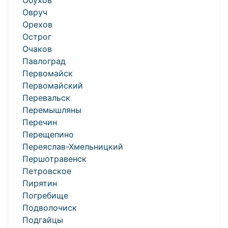
Обухов
Овруч
Орехов
Острог
Очаков
Павлоград
Первомайск
Первомайский
Перевальск
Перемышляны
Перечин
Перещепино
Переяслав-Хмельницкий
Першотравенск
Петровское
Пирятин
Погребище
Подволочиск
Подгайцы