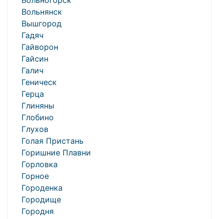
Вольногорск
Вольнянск
Вышгород
Гадяч
Гайворон
Гайсин
Галич
Геническ
Герца
Глиняны
Глобино
Глухов
Голая Пристань
Горишние Плавни
Горловка
Горное
Городенка
Городище
Городня