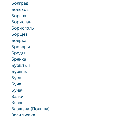
Болград
Болехов
Борзна
Борислав
Борисполь
Борщёв
Боярка
Бровары
Броды
Брянка
Бурштын
Бурынь
Буск
Буча
Бучач
Валки
Вараш
Варшава (Польша)
Васильевка