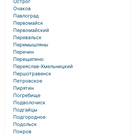
Острог
Очаков
Павлоград
Первомайск
Первомайский
Перевальск
Перемышляны
Перечин
Перещепино
Переяслав-Хмельницкий
Першотравенск
Петровское
Пирятин
Погребище
Подволочиск
Подгайцы
Подгородное
Подольск
Покров