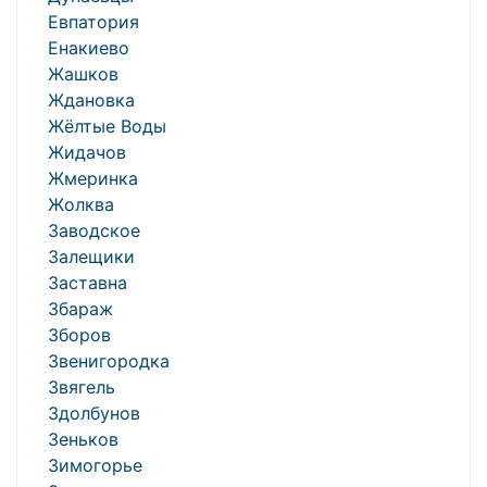
Евпатория
Енакиево
Жашков
Ждановка
Жёлтые Воды
Жидачов
Жмеринка
Жолква
Заводское
Залещики
Заставна
Збараж
Зборов
Звенигородка
Звягель
Здолбунов
Зеньков
Зимогорье