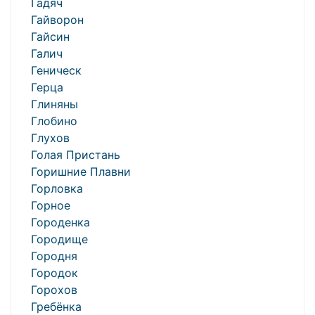
Гадяч
Гайворон
Гайсин
Галич
Геническ
Герца
Глиняны
Глобино
Глухов
Голая Пристань
Горишние Плавни
Горловка
Горное
Городенка
Городище
Городня
Городок
Горохов
Гребёнка