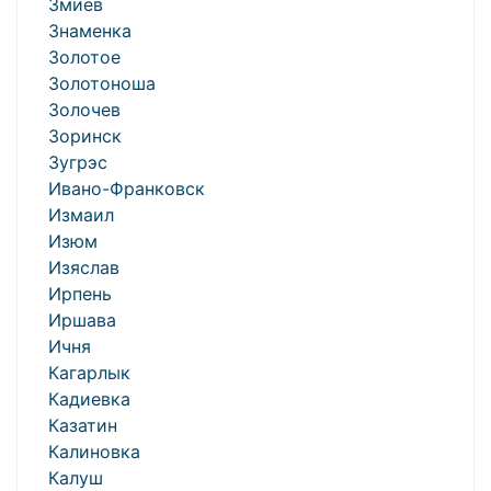
Змиев
Знаменка
Золотое
Золотоноша
Золочев
Зоринск
Зугрэс
Ивано-Франковск
Измаил
Изюм
Изяслав
Ирпень
Иршава
Ичня
Кагарлык
Кадиевка
Казатин
Калиновка
Калуш