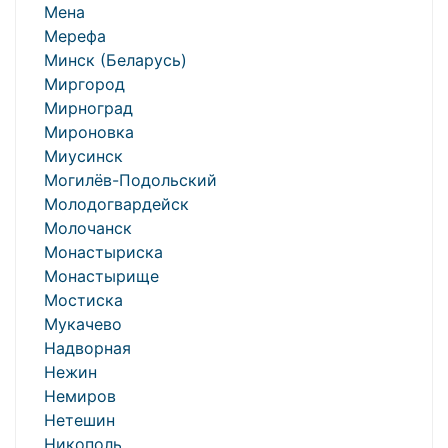
Мена
Мерефа
Минск (Беларусь)
Миргород
Мирноград
Мироновка
Миусинск
Могилёв-Подольский
Молодогвардейск
Молочанск
Монастыриска
Монастырище
Мостиска
Мукачево
Надворная
Нежин
Немиров
Нетешин
Никополь