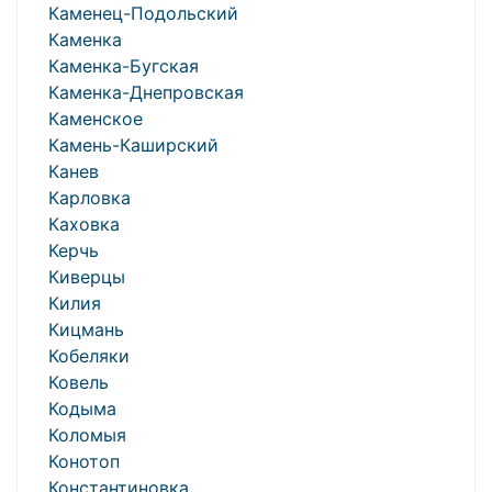
Каменец-Подольский
Каменка
Каменка-Бугская
Каменка-Днепровская
Каменское
Камень-Каширский
Канев
Карловка
Каховка
Керчь
Киверцы
Килия
Кицмань
Кобеляки
Ковель
Кодыма
Коломыя
Конотоп
Константиновка