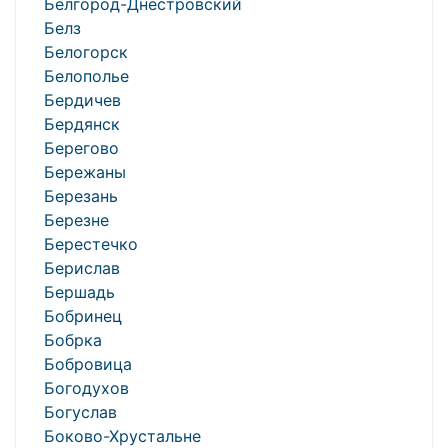
Белгород-Днестровский
Белз
Белогорск
Белополье
Бердичев
Бердянск
Берегово
Бережаны
Березань
Березне
Берестечко
Берислав
Бершадь
Бобринец
Бобрка
Бобровица
Богодухов
Богуслав
Боково-Хрустальне