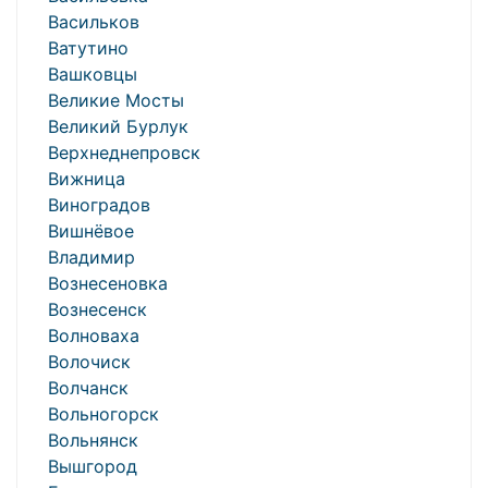
Васильков
Ватутино
Вашковцы
Великие Мосты
Великий Бурлук
Верхнеднепровск
Вижница
Виноградов
Вишнёвое
Владимир
Вознесеновка
Вознесенск
Волноваха
Волочиск
Волчанск
Вольногорск
Вольнянск
Вышгород