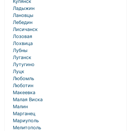
Купянск
Ладыжин
Лановцы
Лебедин
Лисичанск
Лозовая
Лохвица
Лубны
Луганск
Лутугино
Луцк
Любомль
Люботин
Макеевка
Малая Виска
Малин
Марганец
Мариуполь
Мелитополь