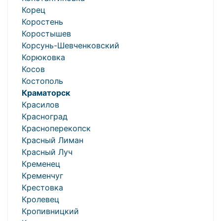
Корец
Коростень
Коростышев
Корсунь-Шевченковский
Корюковка
Косов
Костополь
Краматорск
Красилов
Красноград
Красноперекопск
Красный Лиман
Красный Луч
Кременец
Кременчуг
Крестовка
Кролевец
Кропивницкий