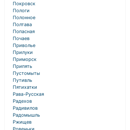
Покровск
Пологи
Полонное
Полтава
Попасная
Почаев
Приволье
Прилуки
Приморск
Припять
Пустомыты
Путивль
Пятихатки
Рава-Русская
Радехов
Радивилов
Радомышль
Ржищев
Ровеньки