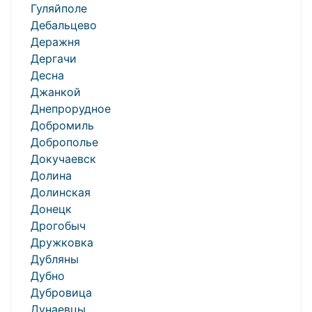
Гуляйполе
Дебальцево
Деражня
Дергачи
Десна
Джанкой
Днепрорудное
Добромиль
Доброполье
Докучаевск
Долина
Долинская
Донецк
Дрогобыч
Дружковка
Дубляны
Дубно
Дубровица
Дунаевцы