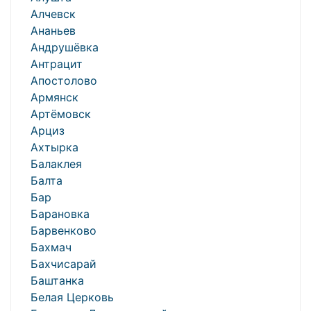
Алчевск
Ананьев
Андрушёвка
Антрацит
Апостолово
Армянск
Артёмовск
Арциз
Ахтырка
Балаклея
Балта
Бар
Барановка
Барвенково
Бахмач
Бахчисарай
Баштанка
Белая Церковь