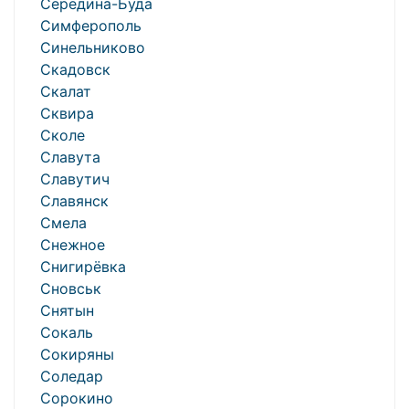
Середина-Буда
Симферополь
Синельниково
Скадовск
Скалат
Сквира
Сколе
Славута
Славутич
Славянск
Смела
Снежное
Снигирёвка
Сновськ
Снятын
Сокаль
Сокиряны
Соледар
Сорокино