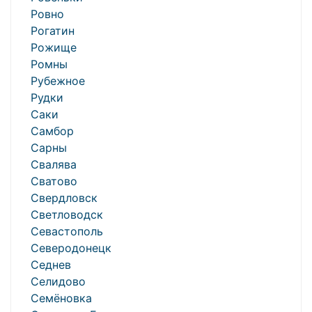
Ровно
Рогатин
Рожище
Ромны
Рубежное
Рудки
Саки
Самбор
Сарны
Свалява
Сватово
Свердловск
Светловодск
Севастополь
Северодонецк
Седнев
Селидово
Семёновка