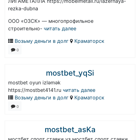
ЛИГАМЕТАЛЛА https://mobelmetall.ru/lazernaya-
rezka-dubna
ООО «ОЗСК» — многопрофильное
строительно-
читать далее
Возьму деньги в долг
Краматорск
0
mostbet_yqSi
mostbet oyun izləmək
https://mostbet4141.ru
читать далее
Возьму деньги в долг
Краматорск
0
mostbet_asKa
мостбет спорт ставки уз мостбет спорт ставки