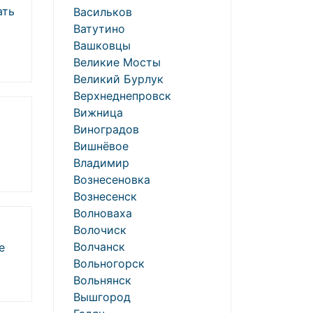
ать
Васильков
Ватутино
Вашковцы
Великие Мосты
Великий Бурлук
Верхнеднепровск
Вижница
Виноградов
Вишнёвое
Владимир
Вознесеновка
Вознесенск
Волноваха
Волочиск
Волчанск
е
Вольногорск
Вольнянск
Вышгород