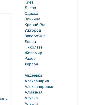
Киев
Днепр
Одесса
Винница
Кривой Рог
Ужгород
Запорожье
Львов
Николаев
Житомир
Рахов
Херсон
о
Авдеевка
Александрия
Александровск
Алмазная
Алупка
зять
Алушта