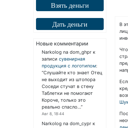
Взять деньги
Дать деньги
В э
лиц
инв
Новые комментарии
Что
Narkolog na dom_ghpr
к
стр
записи
сувенирная
пре
продукция с логотипом
:
нап
“
Слушайте кто знает Отец
не выходит из штопора
Есл
Соседи стучат в стену
кре
Таблетки не помогают
воз
Короче, только это
Шу
реально спасло…
”
Пос
Авг 8, 18:44
нео
Narkolog na dom_cypr
к
ден