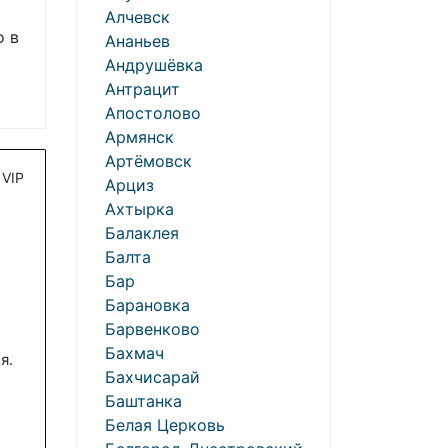
Алчевск
о в
Ананьев
Андрушёвка
Антрацит
Апостолово
Армянск
Артёмовск
VIP
Арциз
Ахтырка
Балаклея
Балта
Бар
Барановка
Барвенково
Бахмач
я.
Бахчисарай
Баштанка
Белая Церковь