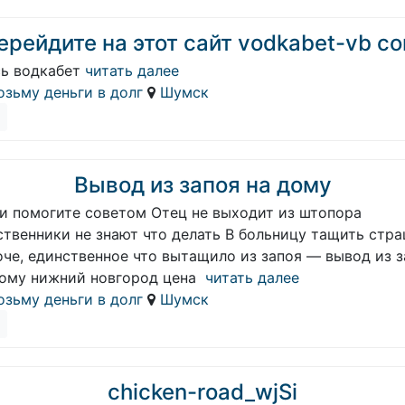
ерейдите на этот сайт vodkabet-vb c
сь водкабет
читать далее
озьму деньги в долг
Шумск
Вывод из запоя на дому
и помогите советом Отец не выходит из штопора
ственники не знают что делать В больницу тащить стр
оче, единственное что вытащило из запоя — вывод из з
дому нижний новгород цена
читать далее
озьму деньги в долг
Шумск
chicken-road_wjSi