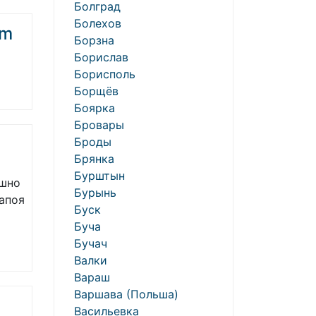
Болград
Болехов
om
Борзна
Борислав
Борисполь
Борщёв
Боярка
Бровары
Броды
Брянка
Бурштын
ашно
Бурынь
апоя
Буск
Буча
Бучач
Валки
Вараш
Варшава (Польша)
Васильевка