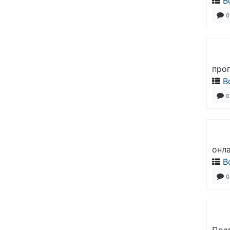
В
0
прог
В
0
онла
В
0