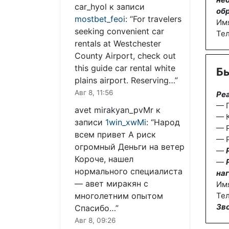
car_hyol
к записи
об
mostbet_feoi
: “
For travelers
Им
seeking convenient car
Те
rentals at Westchester
County Airport, check out
this guide car rental white
Бы
plains airport. Reserving…
”
Авг 8, 11:56
Ре
— П
avet mirakyan_pvMr
к
— К
записи
1win_xwMi
: “
Народ
— 
всем привет А риск
— Р
огромный Деньги на ветер
—
Короче, нашел
—
нормального специалиста
наг
— авет миракян с
Им
многолетним опытом
Тел
Зв
Спасибо…
”
Авг 8, 09:26