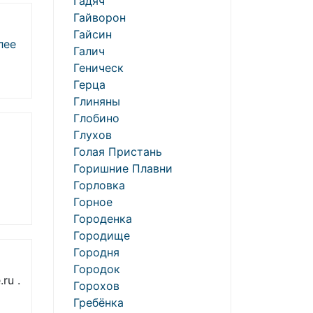
Гадяч
Гайворон
Гайсин
лее
Галич
Геническ
Герца
Глиняны
Глобино
Глухов
Голая Пристань
Горишние Плавни
Горловка
Горное
Городенка
Городище
Городня
Городок
ru .
Горохов
Гребёнка