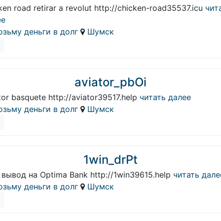
ken road retirar a revolut http://chicken-road35537.icu
чит
ее
озьму деньги в долг
Шумск
aviator_pbOi
tor basquete http://aviator39517.help
читать далее
озьму деньги в долг
Шумск
1win_drPt
 вывод на Optima Bank http://1win39615.help
читать дале
озьму деньги в долг
Шумск