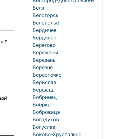
Белгород-Днестровский
Белз
Белогорск
Белополье
Бердичев
Бердянск
VIP
Берегово
Бережаны
Березань
Березне
Берестечко
Берислав
.
Бершадь
Бобринец
ной
Бобрка
Бобровица
Богодухов
Богуслав
Боково-Хрустальне