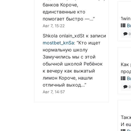
банков Короче,
единственные кто
1win
помогает быстро —…
”
В
Авг 7, 15:22
0
Shkola onlain_xdSt
к записи
mostbet_knSa
: “
Кто ищет
нормальную школу
Замучились мы с этой
обычной школой Ребёнок
Как
к вечеру как выжатый
про
лимон Короче, нашли
В
отличный выход…
”
0
Авг 7, 14:57
Такж
И ещ