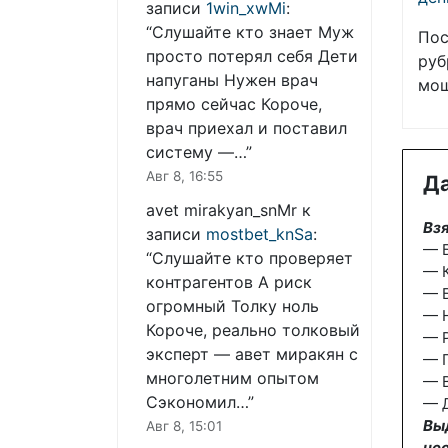
записи
1win_xwMi
:
“
Слушайте кто знает Муж
Пос
просто потерял себя Дети
руб
напуганы Нужен врач
мош
прямо сейчас Короче,
врач приехал и поставил
систему —…
”
Авг 8, 16:55
Да
avet mirakyan_snMr
к
Взя
записи
mostbet_knSa
:
— Б
“
Слушайте кто проверяет
— К
контрагентов А риск
— Б
огромный Толку ноль
— 
Короче, реально толковый
— 
эксперт — авет миракян с
— П
многолетним опытом
— В
Сэкономил…
”
— Д
Вы
Авг 8, 15:01
не