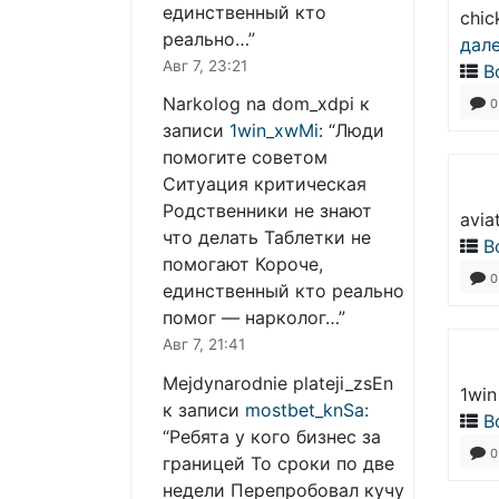
единственный кто
chic
реально…
”
дал
Авг 7, 23:21
В
Narkolog na dom_xdpi
к
0
записи
1win_xwMi
: “
Люди
помогите советом
Ситуация критическая
Родственники не знают
avia
что делать Таблетки не
В
помогают Короче,
0
единственный кто реально
помог — нарколог…
”
Авг 7, 21:41
Mejdynarodnie plateji_zsEn
1win
к записи
mostbet_knSa
:
В
“
Ребята у кого бизнес за
0
границей То сроки по две
недели Перепробовал кучу