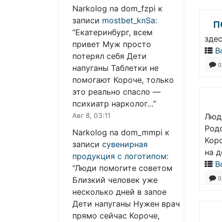
Narkolog na dom_fzpi
к
записи
mostbet_knSa
:
п
“
Екатеринбург, всем
зде
привет Муж просто
В
потерял себя Дети
0
напуганы Таблетки не
помогают Короче, только
это реально спасло —
психиатр нарколог…
”
Авг 8, 03:11
Люд
Род
Narkolog na dom_mmpi
к
Кор
записи
сувенирная
на 
продукция с логотипом
:
В
“
Люди помогите советом
0
Близкий человек уже
несколько дней в запое
Дети напуганы Нужен врач
прямо сейчас Короче,