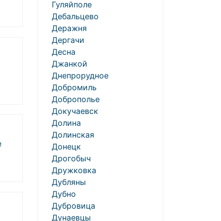
Гуляйполе
Дебальцево
Деражня
Дергачи
Десна
Джанкой
Днепрорудное
Добромиль
Доброполье
Докучаевск
Долина
Долинская
е
Донецк
Дрогобыч
Дружковка
Дубляны
Дубно
Дубровица
Дунаевцы