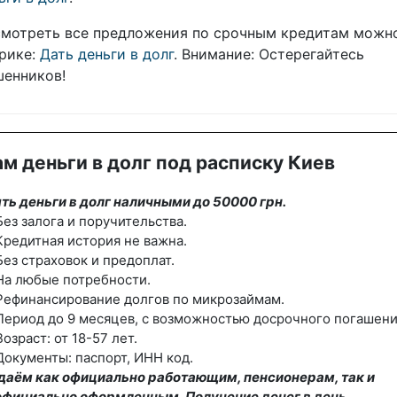
мотреть все предложения по срочным кредитам можн
рике:
Дать деньги в долг
. Внимание: Остерегайтесь
енников!
м деньги в долг под расписку Киев
ть деньги в долг наличными до 50000 грн.
ез залога и поручительства.
редитная история не важна.
ез страховок и предоплат.
На любые потребности.
Рефинансирование долгов по микрозаймам.
ериод до 9 месяцев, с возможностью досрочного погашени
озраст: от 18-57 лет.
окументы: паспорт, ИНН код.
даём как официально работающим, пенсионерам, так и
официально оформленным. Получение денег в день