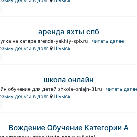
озьму деньги в долг
Шумск
аренда яхты спб
улка на катере arenda-yakhty-spb.ru .
читать далее
озьму деньги в долг
Шумск
школа онлайн
йн обучение для детей shkola-onlajn-31.ru .
читать дале
озьму деньги в долг
Шумск
Вождение Обучение Категории А