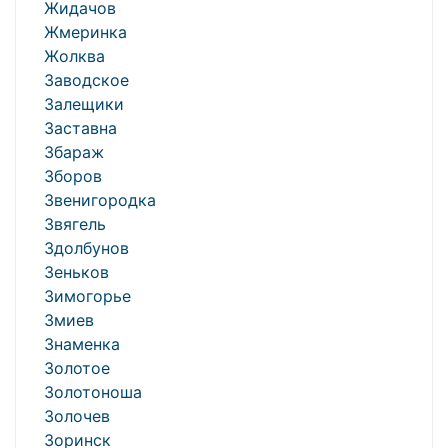
Жидачов
Жмеринка
Жолква
Заводское
Залещики
Заставна
Збараж
Зборов
Звенигородка
Звягель
Здолбунов
Зеньков
Зимогорье
Змиев
Знаменка
Золотое
Золотоноша
Золочев
Зоринск