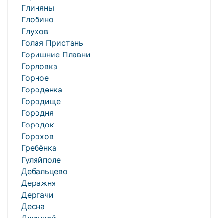
Глиняны
Глобино
Глухов
Голая Пристань
Горишние Плавни
Горловка
Горное
Городенка
Городище
Городня
Городок
Горохов
Гребёнка
Гуляйполе
Дебальцево
Деражня
Дергачи
Десна