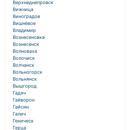
Верхнеднепровск
Вижница
Виноградов
Вишнёвое
Владимир
Вознесеновка
Вознесенск
Волноваха
Волочиск
Волчанск
Вольногорск
Вольнянск
Вышгород
Гадяч
Гайворон
Гайсин
Галич
Геническ
Герца