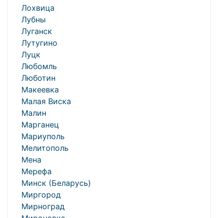
Лохвица
Лубны
Луганск
Лутугино
Луцк
Любомль
Люботин
Макеевка
Малая Виска
Малин
Марганец
Мариуполь
Мелитополь
Мена
Мерефа
Минск (Беларусь)
Миргород
Мирноград