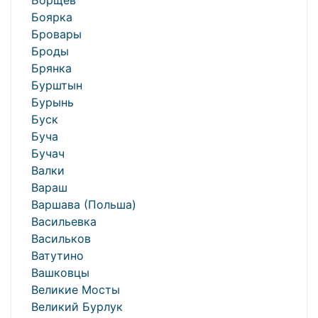
Борщёв
Боярка
Бровары
Броды
Брянка
Бурштын
Бурынь
Буск
Буча
Бучач
Валки
Вараш
Варшава (Польша)
Васильевка
Васильков
Ватутино
Вашковцы
Великие Мосты
Великий Бурлук