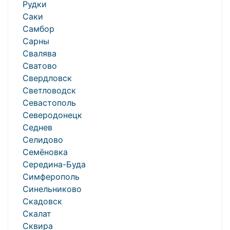
Рудки
Саки
Самбор
Сарны
Свалява
Сватово
Свердловск
Светловодск
Севастополь
Северодонецк
Седнев
Селидово
Семёновка
Середина-Буда
Симферополь
Синельниково
Скадовск
Скалат
Сквира