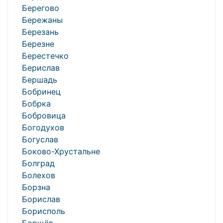
Берегово
Бережаны
Березань
Березне
Берестечко
Берислав
Бершадь
Бобринец
Бобрка
Бобровица
Богодухов
Богуслав
Боково-Хрустальне
Болград
Болехов
Борзна
Борислав
Борисполь