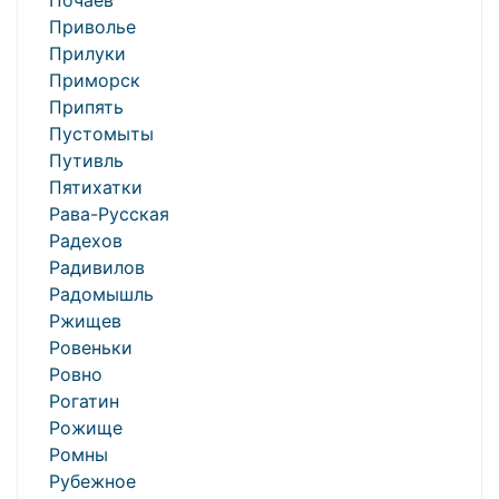
Почаев
Приволье
Прилуки
Приморск
Припять
Пустомыты
Путивль
Пятихатки
Рава-Русская
Радехов
Радивилов
Радомышль
Ржищев
Ровеньки
Ровно
Рогатин
Рожище
Ромны
Рубежное