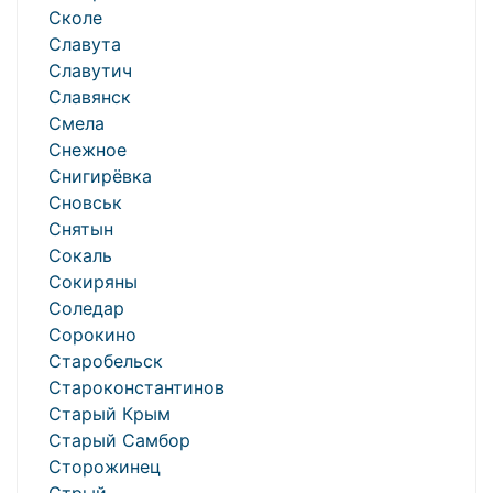
Сколе
Славута
Славутич
Славянск
Смела
Снежное
Снигирёвка
Сновськ
Снятын
Сокаль
Сокиряны
Соледар
Сорокино
Старобельск
Староконстантинов
Старый Крым
Старый Самбор
Сторожинец