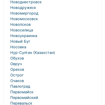
Новоднестровск
Новодружеск
Новомиргород
Новомосковск
Новопсков
Новоселица
Новоукраинка
Новый Буг
Носовка
Нур-Султан (Казахстан)
Обухов
Овруч
Орехов
Острог
Очаков
Павлоград
Первомайск
Первомайский
Перевальск