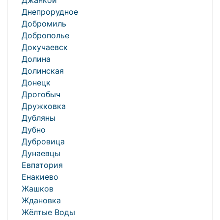
Джанкой
Днепрорудное
Добромиль
Доброполье
Докучаевск
Долина
Долинская
Донецк
Дрогобыч
Дружковка
Дубляны
Дубно
Дубровица
Дунаевцы
Евпатория
Енакиево
Жашков
Ждановка
Жёлтые Воды