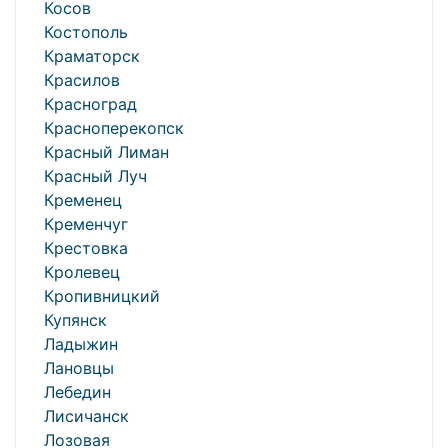
Косов
Костополь
Краматорск
Красилов
Красноград
Красноперекопск
Красный Лиман
Красный Луч
Кременец
Кременчуг
Крестовка
Кролевец
Кропивницкий
Купянск
Ладыжин
Лановцы
Лебедин
Лисичанск
Лозовая