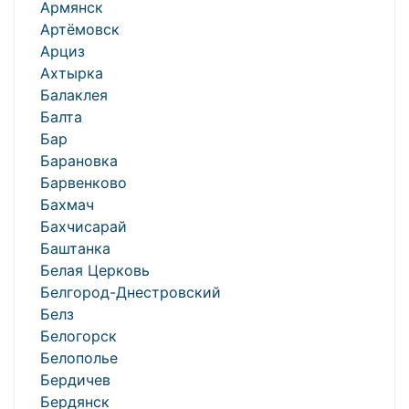
Армянск
Артёмовск
Арциз
Ахтырка
Балаклея
Балта
Бар
Барановка
Барвенково
Бахмач
Бахчисарай
Баштанка
Белая Церковь
Белгород-Днестровский
Белз
Белогорск
Белополье
Бердичев
Бердянск