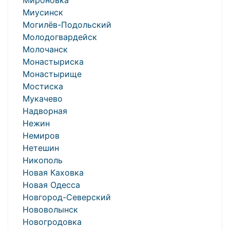
Мироновка
Миусинск
Могилёв-Подольский
Молодогвардейск
Молочанск
Монастыриска
Монастырище
Мостиска
Мукачево
Надворная
Нежин
Немиров
Нетешин
Никополь
Новая Каховка
Новая Одесса
Новгород-Северский
Нововолынск
Новогродовка