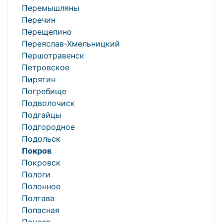
Перемышляны
Перечин
Перещепино
Переяслав-Хмельницкий
Першотравенск
Петровское
Пирятин
Погребище
Подволочиск
Подгайцы
Подгородное
Подольск
Покров
Покровск
Пологи
Полонное
Полтава
Попасная