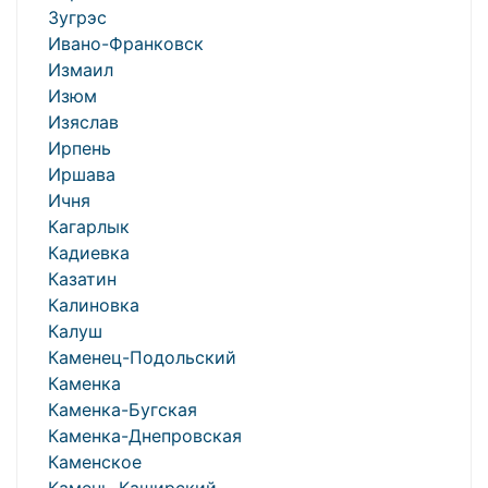
Зугрэс
Ивано-Франковск
Измаил
Изюм
Изяслав
Ирпень
Иршава
Ичня
Кагарлык
Кадиевка
Казатин
Калиновка
Калуш
Каменец-Подольский
Каменка
Каменка-Бугская
Каменка-Днепровская
Каменское