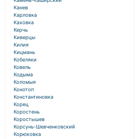
Камень-Каширский
Канев
Карловка
Каховка
Керчь
Киверцы
Килия
Кицмань
Кобеляки
Ковель
Кодыма
Коломыя
Конотоп
Константиновка
Корец
Коростень
Коростышев
Корсунь-Шевченковский
Корюковка