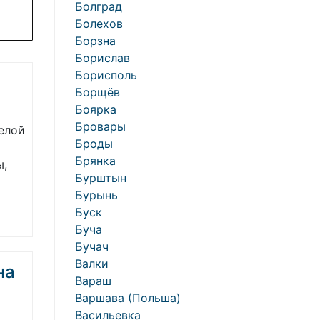
Болград
Болехов
Борзна
Борислав
Борисполь
Борщёв
Боярка
Бровары
елой
Броды
Брянка
ы,
Бурштын
Бурынь
Буск
Буча
Бучач
Валки
на
Вараш
Варшава (Польша)
Васильевка