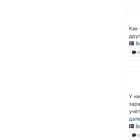
Как 
дру
В
0
У на
зара
учёт
дал
В
0