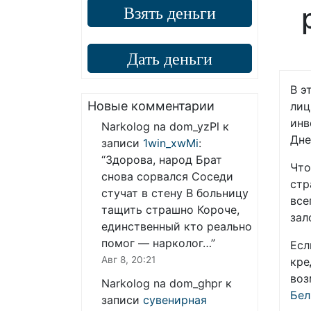
Взять деньги
Дать деньги
В э
Новые комментарии
лиц
инв
Narkolog na dom_yzPl
к
Дне
записи
1win_xwMi
:
“
Здорова, народ Брат
Что
снова сорвался Соседи
стр
стучат в стену В больницу
все
тащить страшно Короче,
зал
единственный кто реально
помог — нарколог…
”
Есл
Авг 8, 20:21
кре
воз
Narkolog na dom_ghpr
к
Бел
записи
сувенирная