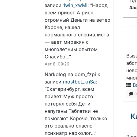
Тел
записи
1win_xwMi
: “
Народ
Зв
всем привет А риск
огромный Деньги на ветер
Короче, нашел
нормального специалиста
— авет миракян с
многолетним опытом
Выз
Спасибо…
”
абс
Авг 8, 09:26
нев
Narkolog na dom_fzpi
к
мно
записи
mostbet_knSa
:
В
“
Екатеринбург, всем
0
привет Муж просто
потерял себя Дети
напуганы Таблетки не
К
помогают Короче, только
это реально спасло —
психиатр нарколог…
”
Рас