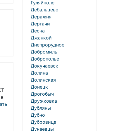
Гуляйполе
Дебальцево
Деражня
Дергачи
Десна
Джанкой
Днепрорудное
Добромиль
Доброполье
Докучаевск
Долина
Долинская
Донецк
КТ
Дрогобыч
 в
Дружковка
ать
Дубляны
Дубно
Дубровица
Дунаевцы