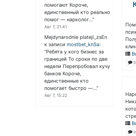
помогают Короче,
единственный кто реально
помог — нарколог…
”
Пом
Авг 7, 21:41
пси
Mejdynarodnie plateji_zsEn
Пол
к записи
mostbet_knSa
:
кли
“
Ребята у кого бизнес за
В
границей То сроки по две
0
недели Перепробовал кучу
банков Короче,
единственные кто
помогает быстро —…
”
Наро
Авг 7, 15:22
Ника
кот
стре
В
0