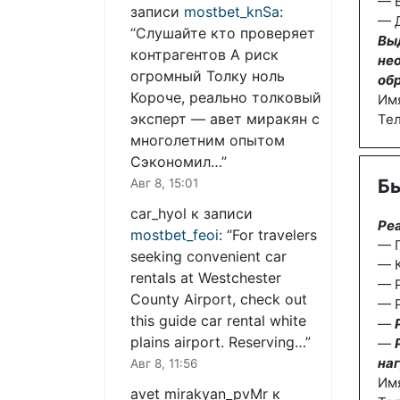
— В
записи
mostbet_knSa
:
— Д
“
Слушайте кто проверяет
Вы
контрагентов А риск
не
огромный Толку ноль
об
Короче, реально толковый
Им
эксперт — авет миракян с
Те
многолетним опытом
Сэкономил…
”
Бы
Авг 8, 15:01
car_hyol
к записи
Ре
mostbet_feoi
: “
For travelers
— П
seeking convenient car
— К
rentals at Westchester
— 
County Airport, check out
— Р
this guide car rental white
—
plains airport. Reserving…
”
—
наг
Авг 8, 11:56
Им
avet mirakyan_pvMr
к