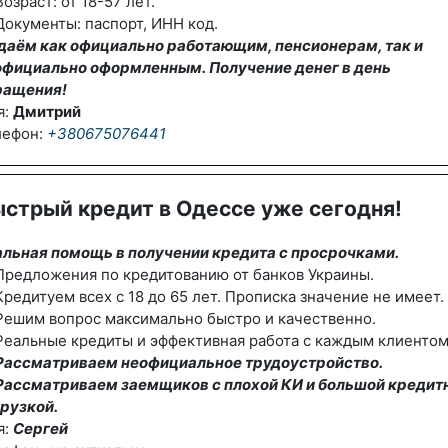
озраст: от 18-57 лет.
окументы: паспорт, ИНН код.
даём как официально работающим, пенсионерам, так и
официально оформленным. Получение денег в день
ращения!
я:
Дмитрий
лефон:
+380675076441
стрый кредит в Одессе уже сегодня!
альная помощь в получении кредита с просрочками.
редложения по кредитованию от банков Украины.
редитуем всех с 18 до 65 лет. Прописка значение не имеет.
Решим вопрос максимально быстро и качественно.
еальные кредиты и эффективная работа с каждым клиентом
Рассматриваем неофициальное трудоустройство.
Рассматриваем заемщиков с плохой КИ и большой кредит
рузкой.
я:
Сергей