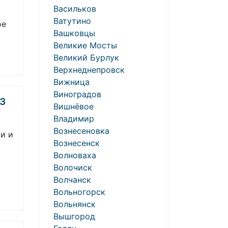
Васильков
Ватутино
ое
Вашковцы
Великие Мосты
Великий Бурлук
Верхнеднепровск
Вижница
Виноградов
з
Вишнёвое
Владимир
Вознесеновка
и и
Вознесенск
Волноваха
Волочиск
Волчанск
Вольногорск
Вольнянск
Вышгород