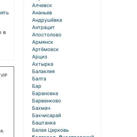
Алчевск
зять
Ананьев
Андрушёвка
Антрацит
о в
Апостолово
Армянск
Артёмовск
Арциз
Ахтырка
Балаклея
VIP
Балта
Бар
Барановка
Барвенково
Бахмач
Бахчисарай
Баштанка
Белая Церковь
я.