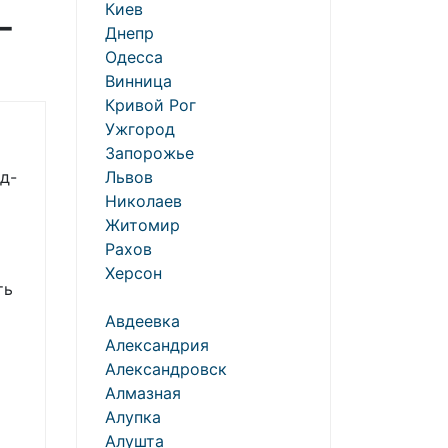
Киев
-
Днепр
Одесса
Винница
Кривой Рог
Ужгород
Запорожье
д-
Львов
Николаев
Житомир
Рахов
Херсон
ть
Авдеевка
Александрия
Александровск
о
Алмазная
Алупка
Алушта