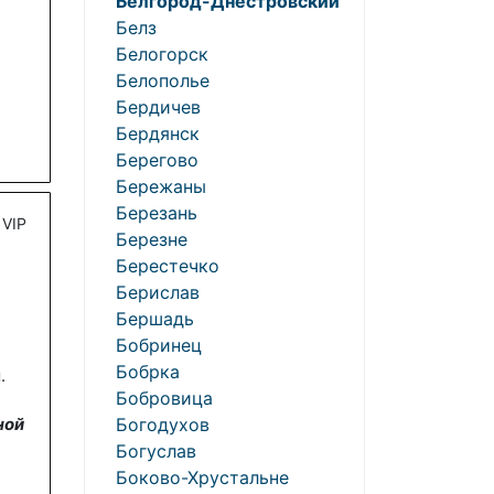
Белгород-Днестровский
Белз
Белогорск
Белополье
Бердичев
Бердянск
Берегово
Бережаны
Березань
VIP
Березне
Берестечко
Берислав
Бершадь
Бобринец
Бобрка
.
Бобровица
ной
Богодухов
Богуслав
Боково-Хрустальне