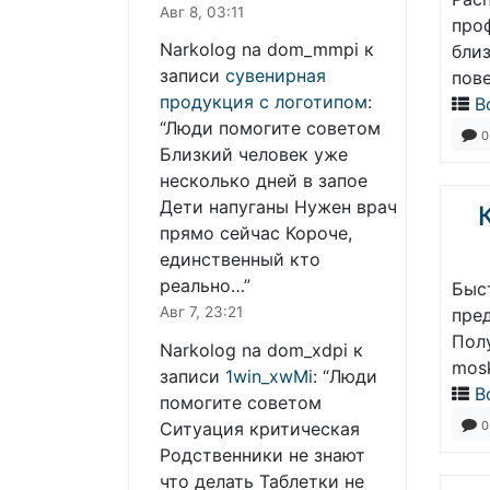
Авг 8, 03:11
про
Narkolog na dom_mmpi
к
бли
записи
сувенирная
пов
продукция с логотипом
:
В
“
Люди помогите советом
0
Близкий человек уже
несколько дней в запое
Дети напуганы Нужен врач
прямо сейчас Короче,
единственный кто
реально…
”
Быс
Авг 7, 23:21
пре
Пол
Narkolog na dom_xdpi
к
mosk
записи
1win_xwMi
: “
Люди
В
помогите советом
Ситуация критическая
0
Родственники не знают
что делать Таблетки не