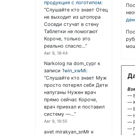
продукция с логотипом
:
Пос
“
Слушайте кто знает Отец
нео
не выходит из штопора
ден
Соседи стучат в стену
Таблетки не помогают
Пос
Короче, только это
руб
реально спасло…
”
мош
Авг 8, 18:44
Narkolog na dom_cypr
к
записи
1win_xwMi
:
Да
“
Слушайте кто знает Муж
просто потерял себя Дети
Взя
напуганы Нужен врач
— Б
прямо сейчас Короче,
— К
врач приехал и поставил
— Б
систему —…
”
— 
Авг 8, 16:55
— 
— П
avet mirakyan_snMr
к