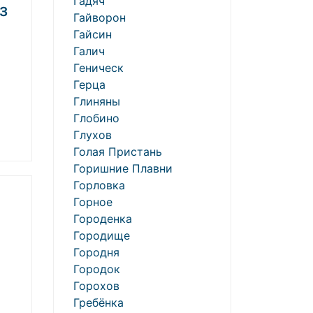
Гадяч
з
Гайворон
Гайсин
Галич
Геническ
Герца
Глиняны
Глобино
Глухов
Голая Пристань
Горишние Плавни
Горловка
Горное
Городенка
Городище
Городня
Городок
Горохов
Гребёнка