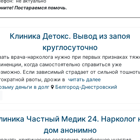
ефон: не актуально
оните! Постараемся помочь.
Клиника Детокс. Вывод из запоя
круглосуточно
вать врача-нарколога нужно при первых признаках тяж
тиненции, когда самостоятельно справиться уже
озможно. Если зависимый страдает от сильной тошнот
гократной рвоты, дрожи в
читать далее
озьму деньги в долг
Белгород-Днестровский
линика Частный Медик 24. Нарколог 
дом анонимно
познать критическое состояние, требующее участия