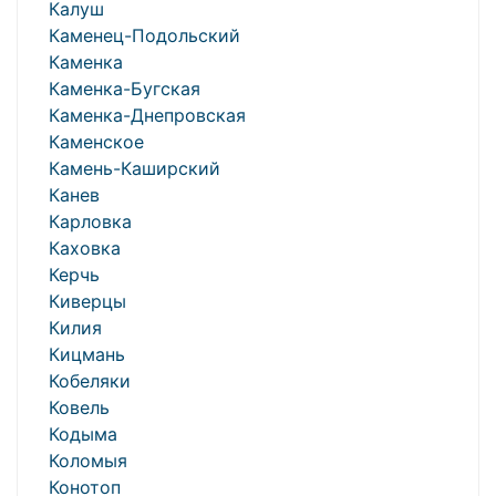
Калуш
Каменец-Подольский
Каменка
Каменка-Бугская
Каменка-Днепровская
Каменское
Камень-Каширский
Канев
Карловка
Каховка
Керчь
Киверцы
Килия
Кицмань
Кобеляки
Ковель
Кодыма
Коломыя
Конотоп