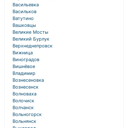
Васильевка
Васильков
Ватутино
Вашковцы
Великие Мосты
Великий Бурлук
Верхнеднепровск
Вижница
Виноградов
Вишнёвое
Владимир
Вознесеновка
Вознесенск
Волноваха
Волочиск
Волчанск
Вольногорск
Вольнянск