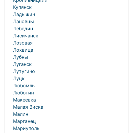
Кропивницкий
Купянск
Ладыжин
Лановцы
Лебедин
Лисичанск
Лозовая
Лохвица
Лубны
Луганск
Лутугино
Луцк
Любомль
Люботин
Макеевка
Малая Виска
Малин
Марганец
Мариуполь