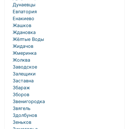
Дунаевцы
Евпатория
Енакиево
Жашков
Ждановка
Жёлтые Воды
Жидачов
Жмеринка
Жолква
Заводское
Залещики
Заставна
Збараж
Зборов
Звенигородка
Звягель
Здолбунов
Зеньков