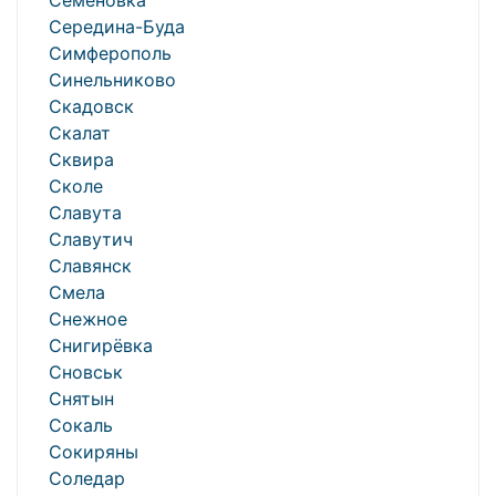
Семёновка
Середина-Буда
Симферополь
Синельниково
Скадовск
Скалат
Сквира
Сколе
Славута
Славутич
Славянск
Смела
Снежное
Снигирёвка
Сновськ
Снятын
Сокаль
Сокиряны
Соледар