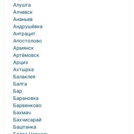
Алушта
Алчевск
Ананьев
Андрушёвка
Антрацит
Апостолово
Армянск
Артёмовск
Арциз
Ахтырка
Балаклея
Балта
Бар
Барановка
Барвенково
Бахмач
Бахчисарай
Баштанка