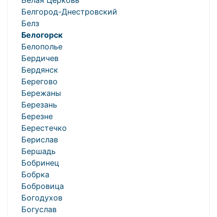
Белая Церковь
Белгород-Днестровский
Белз
Белогорск
Белополье
Бердичев
Бердянск
Берегово
Бережаны
Березань
Березне
Берестечко
Берислав
Бершадь
Бобринец
Бобрка
Бобровица
Богодухов
Богуслав