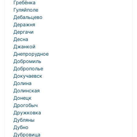
Гребёнка
Гуляйполе
Дебальцево
Деражня
Дергачи
Десна
Джанкой
Днепрорудное
Добромиль
Доброполье
Докучаевск
Долина
Долинская
Донецк
Дрогобыч
Дружковка
Дубляны
Дубно
Дубровица