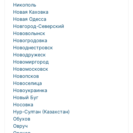
Никополь
Новая Каховка
Новая Одесса
Новгород-Северский
Нововолынск
Новогродовка
Новоднестровск
Новодружеск
Новомиргород
Новомосковск
Новопсков
Новоселица
Новоукраинка
Новый Буг
Носовка
Нур-Султан (Казахстан)
Обухов
Овруч