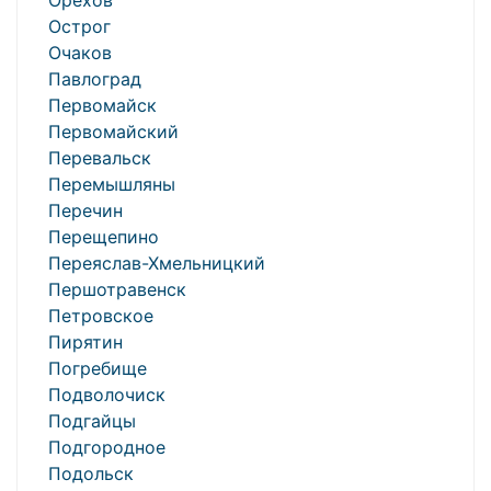
Орехов
Острог
Очаков
Павлоград
Первомайск
Первомайский
Перевальск
Перемышляны
Перечин
Перещепино
Переяслав-Хмельницкий
Першотравенск
Петровское
Пирятин
Погребище
Подволочиск
Подгайцы
Подгородное
Подольск