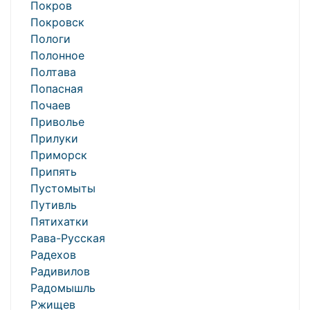
Покров
Покровск
Пологи
Полонное
Полтава
Попасная
Почаев
Приволье
Прилуки
Приморск
Припять
Пустомыты
Путивль
Пятихатки
Рава-Русская
Радехов
Радивилов
Радомышль
Ржищев