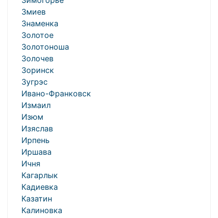
Зимогорье
Змиев
Знаменка
Золотое
Золотоноша
Золочев
Зоринск
Зугрэс
Ивано-Франковск
Измаил
Изюм
Изяслав
Ирпень
Иршава
Ичня
Кагарлык
Кадиевка
Казатин
Калиновка