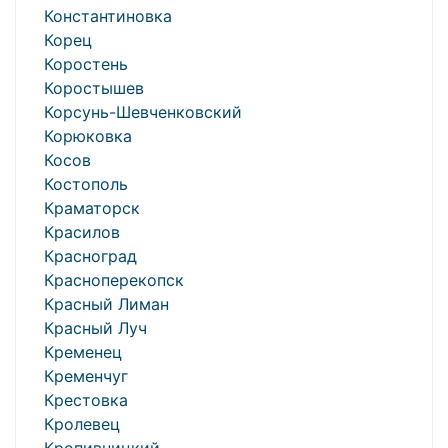
Константиновка
Корец
Коростень
Коростышев
Корсунь-Шевченковский
Корюковка
Косов
Костополь
Краматорск
Красилов
Красноград
Красноперекопск
Красный Лиман
Красный Луч
Кременец
Кременчуг
Крестовка
Кролевец