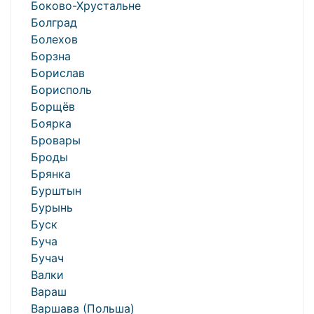
Боково-Хрустальне
Болград
Болехов
Борзна
Борислав
Борисполь
Борщёв
Боярка
Бровары
Броды
Брянка
Бурштын
Бурынь
Буск
Буча
Бучач
Валки
Вараш
Варшава (Польша)