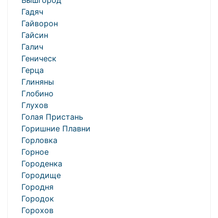
Вышгород
Гадяч
Гайворон
Гайсин
Галич
Геническ
Герца
Глиняны
Глобино
Глухов
Голая Пристань
Горишние Плавни
Горловка
Горное
Городенка
Городище
Городня
Городок
Горохов