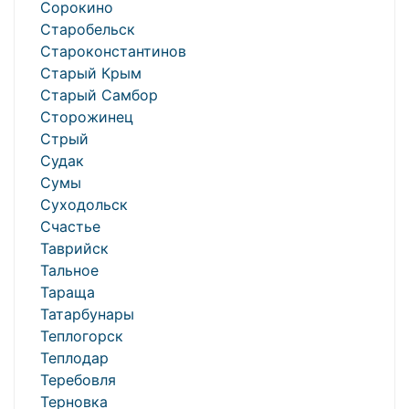
Сорокино
Старобельск
Староконстантинов
Старый Крым
Старый Самбор
Сторожинец
Стрый
Судак
Сумы
Суходольск
Счастье
Таврийск
Тальное
Тараща
Татарбунары
Теплогорск
Теплодар
Теребовля
Терновка