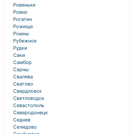
Ровеньки
Ровно
Рогатин
Рожище
Ромны
Рубежное
Рудки
Саки
Самбор
Сарны
Свалява
Сватово
Свердловск
Светловодск
Севастополь
Северодонецк
Седнев
Селидово