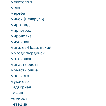
Мелитополь
Мена
Мерефа
Минск (Беларусь)
Миргород
Мирноград
Мироновка
Миусинск
Могилёв-Подольский
Молодогвардейск
Молочанск
Монастыриска
Монастырище
Мостиска
Мукачево
Надворная
Нежин
Немиров
Нетешин