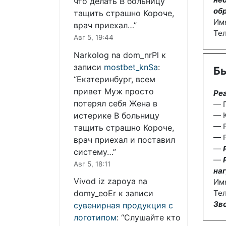
что делать В больницу
об
тащить страшно Короче,
Им
врач приехал…
”
Те
Авг 5, 19:44
Narkolog na dom_nrPl
к
записи
mostbet_knSa
:
Бы
“
Екатеринбург, всем
привет Муж просто
Ре
потерял себя Жена в
— П
истерике В больницу
— К
— 
тащить страшно Короче,
— Р
врач приехал и поставил
—
систему…
”
—
Авг 5, 18:11
наг
Vivod iz zapoya na
Им
domy_eoEr
к записи
Тел
Зв
сувенирная продукция с
логотипом
: “
Слушайте кто