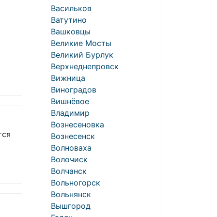
Васильков
Ватутино
Вашковцы
Великие Мосты
Великий Бурлук
Верхнеднепровск
Вижница
Виноградов
Вишнёвое
Владимир
Вознесеновка
тся
Вознесенск
Волноваха
Волочиск
Волчанск
Вольногорск
Вольнянск
Вышгород