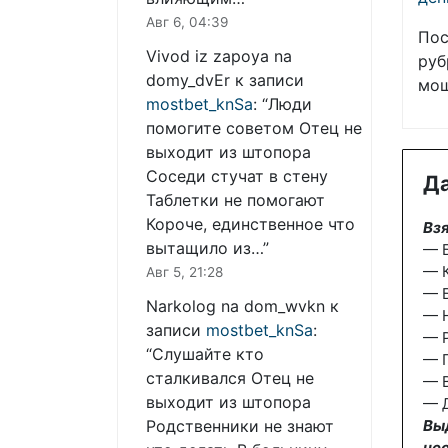
Авг 6, 04:39
Пос
Vivod iz zapoya na
руб
domy_dvEr
к записи
мош
mostbet_knSa
: “
Люди
помогите советом Отец не
выходит из штопора
Соседи стучат в стену
Да
Таблетки не помогают
Короче, единственное что
Взя
вытащило из…
”
— Б
— К
Авг 5, 21:28
— Б
Narkolog na dom_wvkn
к
— 
записи
mostbet_knSa
:
— 
“
Слушайте кто
— П
сталкивался Отец не
— В
выходит из штопора
— Д
Вы
Родственники не знают
не