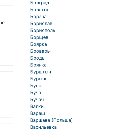
Болград
Болехов
Борзна
не
Борислав
Борисполь
Борщёв
Боярка
Бровары
Броды
Брянка
Бурштын
Бурынь
Буск
Буча
Бучач
Валки
Вараш
Варшава (Польша)
Васильевка