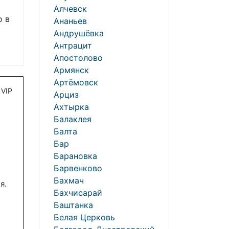
Алчевск
о в
Ананьев
Андрушёвка
Антрацит
Апостолово
Армянск
Артёмовск
VIP
Арциз
Ахтырка
Балаклея
Балта
Бар
Барановка
Барвенково
Бахмач
я.
Бахчисарай
Баштанка
Белая Церковь