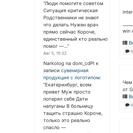
“
Люди помогите советом
Ситуация критическая
inte
Родственники не знают
_____
что делать Нужен врач
win 
прямо сейчас Короче,
единственный кто реально
В
помог —…
”
0
Авг 5, 15:32
Narkolog na dom_cdPl
к
записи
сувенирная
продукция с логотипом
:
Чем
“
Екатеринбург, всем
от G
привет Муж просто
В
потерял себя Дети
0
напуганы В больницу
тащить страшно Короче,
только это реально
спасло —