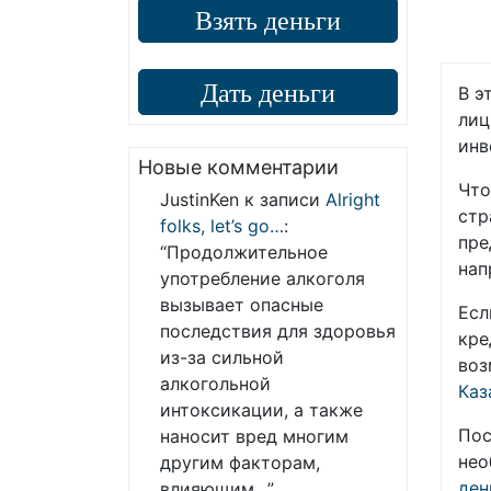
Взять деньги
Дать деньги
В э
лиц
инв
Новые комментарии
Что
JustinKen
к записи
Alright
стр
folks, let’s go…
:
пре
“
Продолжительное
нап
употребление алкоголя
вызывает опасные
Есл
последствия для здоровья
кре
из-за сильной
воз
алкогольной
Каз
интоксикации, а также
Пос
наносит вред многим
нео
другим факторам,
ден
влияющим…
”