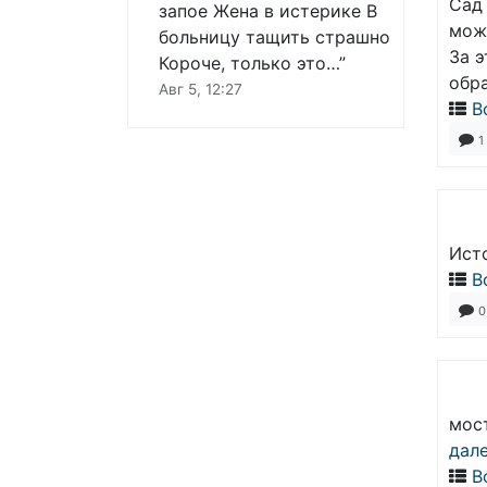
Сад
запое Жена в истерике В
може
больницу тащить страшно
За 
Короче, только это…
”
обр
Авг 5, 12:27
В
1
Исто
В
0
мост
дал
В