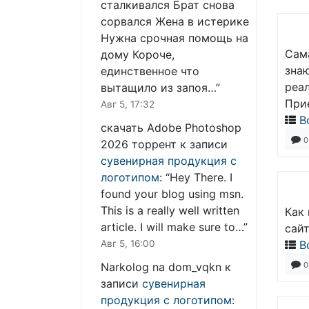
сталкивался Брат снова
сорвался Жена в истерике
Нужна срочная помощь на
Сам
дому Короче,
знаю
единственное что
реа
вытащило из запоя…
”
При
Авг 5, 17:32
В
скачать Adobe Photoshop
0
2026 торрент
к записи
сувенирная продукция с
логотипом
: “
Hey There. I
found your blog using msn.
This is a really well written
Как
article. I will make sure to…
”
сай
Авг 5, 16:00
В
0
Narkolog na dom_vqkn
к
записи
сувенирная
продукция с логотипом
: