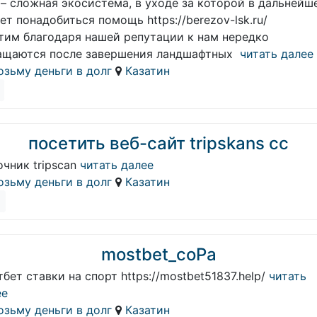
 – сложная экосистема, в уходе за которой в дальнейш
т понадобиться помощь https://berezov-lsk.ru/
этим благодаря нашей репутации к нам нередко
ащаются после завершения ландшафтных
читать далее
озьму деньги в долг
Казатин
посетить веб-сайт tripskans cc
чник tripscan
читать далее
озьму деньги в долг
Казатин
mostbet_coPa
бет ставки на спорт https://mostbet51837.help/
читать
ее
озьму деньги в долг
Казатин