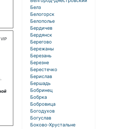
Белгород-Днестровский
Белз
Белогорск
Белополье
Бердичев
Бердянск
VIP
Берегово
Бережаны
Березань
Березне
Берестечко
Берислав
.
Бершадь
Бобринец
ной
Бобрка
Бобровица
Богодухов
Богуслав
Боково-Хрустальне