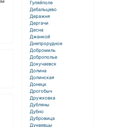
ем
Гуляйполе
Дебальцево
Деражня
Дергачи
Десна
Джанкой
Днепрорудное
Добромиль
Доброполье
Докучаевск
Долина
Долинская
Донецк
Дрогобыч
Дружковка
Дубляны
Дубно
Дубровица
Дунаевцы