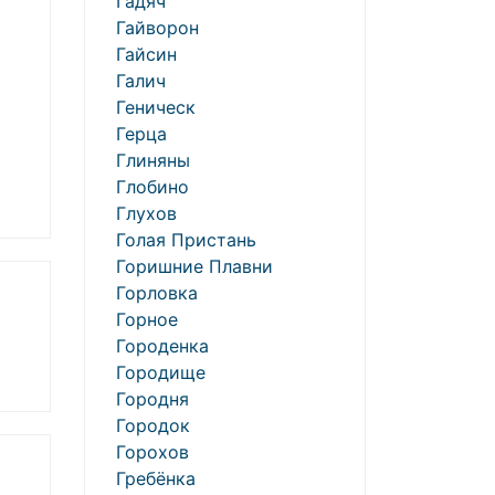
Гадяч
Гайворон
Гайсин
Галич
Геническ
Герца
Глиняны
Глобино
Глухов
Голая Пристань
Горишние Плавни
Горловка
Горное
Городенка
Городище
Городня
Городок
Горохов
Гребёнка