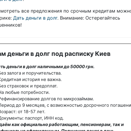
мотреть все предложения по срочным кредитам можн
рике:
Дать деньги в долг
. Внимание: Остерегайтесь
енников!
м деньги в долг под расписку Киев
ть деньги в долг наличными до 50000 грн.
ез залога и поручительства.
редитная история не важна.
ез страховок и предоплат.
На любые потребности.
Рефинансирование долгов по микрозаймам.
ериод до 9 месяцев, с возможностью досрочного погашени
озраст: от 18-57 лет.
окументы: паспорт, ИНН код.
даём как официально работающим, пенсионерам, так и
официально оформленным. Получение денег в день