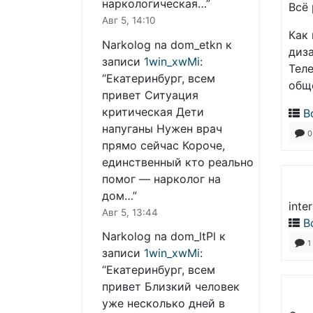
наркологическая…
”
Всё 
Авг 5, 14:10
Как
Narkolog na dom_etkn
к
диз
записи
1win_xwMi
:
Тел
“
Екатеринбург, всем
общ
привет Ситуация
критическая Дети
В
напуганы Нужен врач
0
прямо сейчас Короче,
единственный кто реально
помог — нарколог на
дом…
”
inte
Авг 5, 13:44
В
Narkolog na dom_ltPl
к
1
записи
1win_xwMi
:
“
Екатеринбург, всем
привет Близкий человек
уже несколько дней в