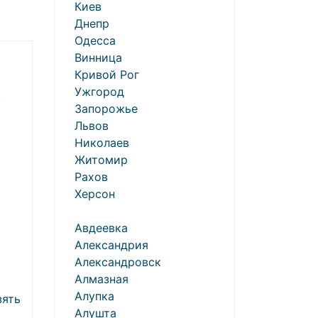
Киев
Днепр
Одесса
Винница
Кривой Рог
Ужгород
.
Запорожье
Львов
Николаев
Житомир
Рахов
Херсон
о
Авдеевка
Александрия
Александровск
Алмазная
Алупка
зять
Алушта