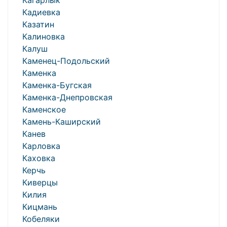
Кагарлык
Кадиевка
Казатин
Калиновка
Калуш
Каменец-Подольский
Каменка
Каменка-Бугская
Каменка-Днепровская
Каменское
Камень-Каширский
Канев
Карловка
Каховка
Керчь
Киверцы
Килия
Кицмань
Кобеляки