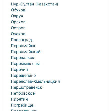
Нур-Султан (Казахстан)
Обухов
Овруч
Орехов
Острог
Очаков
Павлоград
Первомайск
Первомайский
Перевальск
Перемышляны
Перечин
Перещепино
Переяслав-Хмельницкий
Першотравенск
Петровское
Пирятин
Погребище