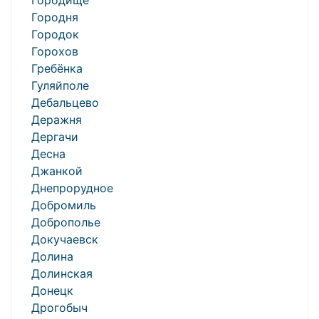
Городище
Городня
Городок
Горохов
Гребёнка
Гуляйполе
Дебальцево
Деражня
Дергачи
Десна
Джанкой
Днепрорудное
Добромиль
Доброполье
Докучаевск
Долина
Долинская
Донецк
Дрогобыч