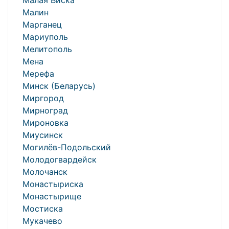
Малая Виска
Малин
Марганец
Мариуполь
Мелитополь
Мена
Мерефа
Минск (Беларусь)
Миргород
Мирноград
Мироновка
Миусинск
Могилёв-Подольский
Молодогвардейск
Молочанск
Монастыриска
Монастырище
Мостиска
Мукачево