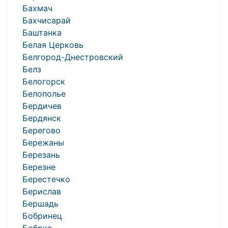
Бахмач
Бахчисарай
Баштанка
Белая Церковь
Белгород-Днестровский
Белз
Белогорск
Белополье
Бердичев
Бердянск
Берегово
Бережаны
Березань
Березне
Берестечко
Берислав
Бершадь
Бобринец