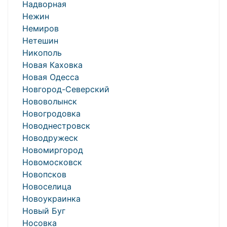
Надворная
Нежин
Немиров
Нетешин
Никополь
Новая Каховка
Новая Одесса
Новгород-Северский
Нововолынск
Новогродовка
Новоднестровск
Новодружеск
Новомиргород
Новомосковск
Новопсков
Новоселица
Новоукраинка
Новый Буг
Носовка