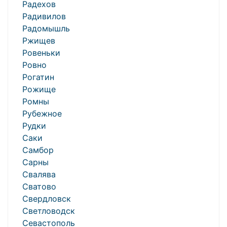
Радехов
Радивилов
Радомышль
Ржищев
Ровеньки
Ровно
Рогатин
Рожище
Ромны
Рубежное
Рудки
Саки
Самбор
Сарны
Свалява
Сватово
Свердловск
Светловодск
Севастополь