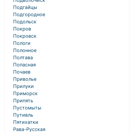
Подволочиск
Подгайцы
Подгородное
Подольск
Покров
Покровск
Пологи
Полонное
Полтава
Попасная
Почаев
Приволье
Прилуки
Приморск
Припять
Пустомыты
Путивль
Пятихатки
Рава-Русская