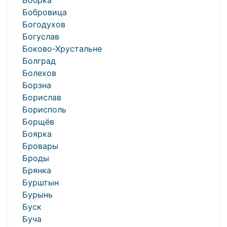
Бобрка
Бобровица
Богодухов
Богуслав
Боково-Хрустальне
Болград
Болехов
Борзна
Борислав
Борисполь
Борщёв
Боярка
Бровары
Броды
Брянка
Бурштын
Бурынь
Буск
Буча