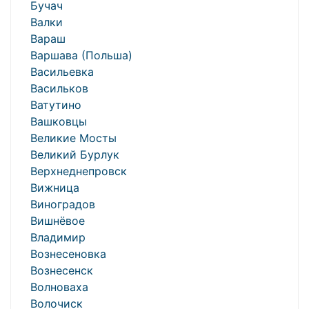
Бучач
Валки
Вараш
Варшава (Польша)
Васильевка
Васильков
Ватутино
Вашковцы
Великие Мосты
Великий Бурлук
Верхнеднепровск
Вижница
Виноградов
Вишнёвое
Владимир
Вознесеновка
Вознесенск
Волноваха
Волочиск