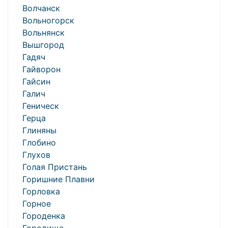
Волчанск
Вольногорск
Вольнянск
Вышгород
Гадяч
Гайворон
Гайсин
Галич
Геническ
Герца
Глиняны
Глобино
Глухов
Голая Пристань
Горишние Плавни
Горловка
Горное
Городенка