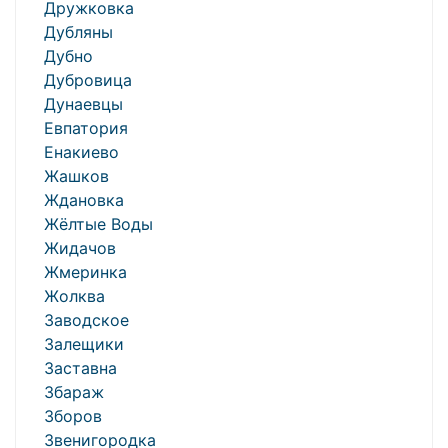
Дружковка
Дубляны
Дубно
Дубровица
Дунаевцы
Евпатория
Енакиево
Жашков
Ждановка
Жёлтые Воды
Жидачов
Жмеринка
Жолква
Заводское
Залещики
Заставна
Збараж
Зборов
Звенигородка