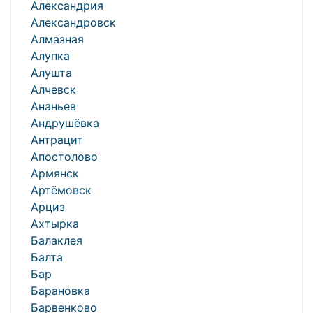
Александрия
Александровск
Алмазная
Алупка
Алушта
Алчевск
Ананьев
Андрушёвка
Антрацит
Апостолово
Армянск
Артёмовск
Арциз
Ахтырка
Балаклея
Балта
Бар
Барановка
Барвенково