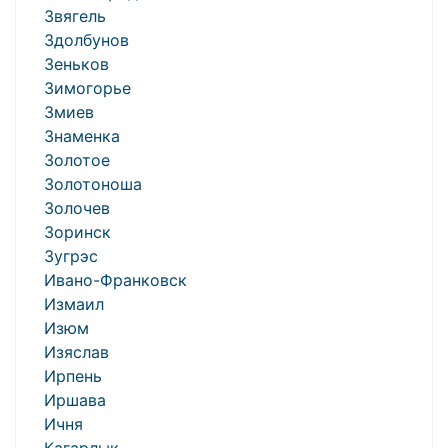
Звягель
Здолбунов
Зеньков
Зимогорье
Змиев
Знаменка
Золотое
Золотоноша
Золочев
Зоринск
Зугрэс
Ивано-Франковск
Измаил
Изюм
Изяслав
Ирпень
Иршава
Ичня