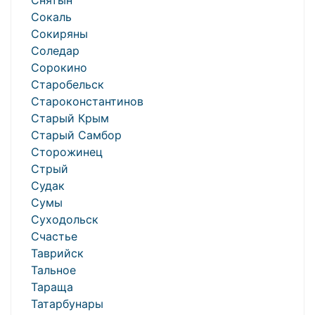
Снятын
Сокаль
Сокиряны
Соледар
Сорокино
Старобельск
Староконстантинов
Старый Крым
Старый Самбор
Сторожинец
Стрый
Судак
Сумы
Суходольск
Счастье
Таврийск
Тальное
Тараща
Татарбунары