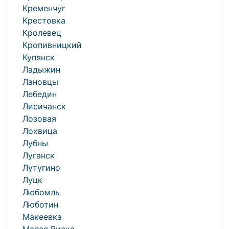
Кременчуг
Крестовка
Кролевец
Кропивницкий
Купянск
Ладыжин
Лановцы
Лебедин
Лисичанск
Лозовая
Лохвица
Лубны
Луганск
Лутугино
Луцк
Любомль
Люботин
Макеевка