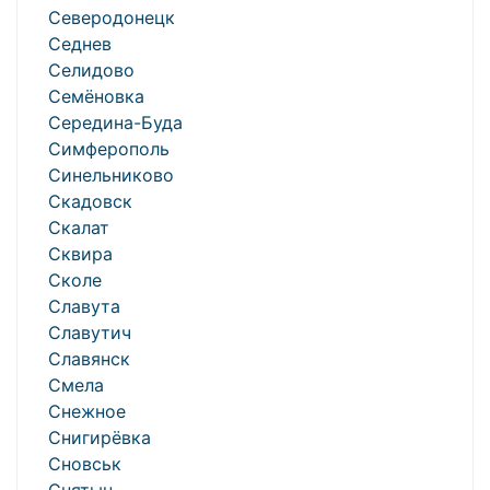
Северодонецк
Седнев
Селидово
Семёновка
Середина-Буда
Симферополь
Синельниково
Скадовск
Скалат
Сквира
Сколе
Славута
Славутич
Славянск
Смела
Снежное
Снигирёвка
Сновськ