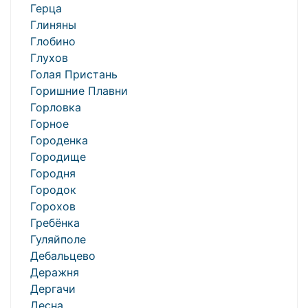
Герца
Глиняны
Глобино
Глухов
Голая Пристань
Горишние Плавни
Горловка
Горное
Городенка
Городище
Городня
Городок
Горохов
Гребёнка
Гуляйполе
Дебальцево
Деражня
Дергачи
Десна