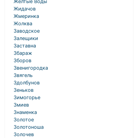
Жёлтые Воды
Жидачов
Жмеринка
Жолква
Заводское
Залещики
Заставна
Збараж
Зборов
Звенигородка
Звягель
Здолбунов
Зеньков
Зимогорье
Змиев
Знаменка
Золотое
Золотоноша
Золочев