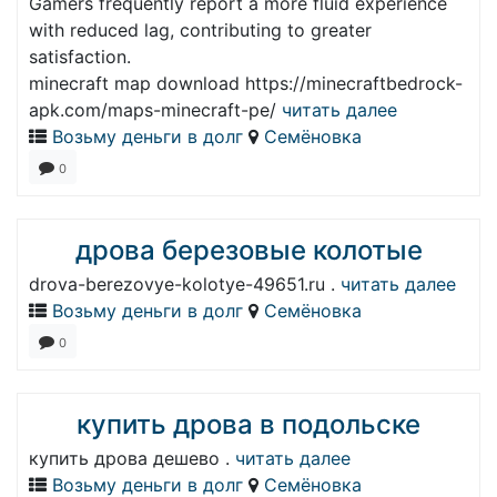
Gamers frequently report a more fluid experience
with reduced lag, contributing to greater
satisfaction.
minecraft map download https://minecraftbedrock-
apk.com/maps-minecraft-pe/
читать далее
Возьму деньги в долг
Семёновка
0
дрова березовые колотые
drova-berezovye-kolotye-49651.ru .
читать далее
Возьму деньги в долг
Семёновка
0
купить дрова в подольске
купить дрова дешево .
читать далее
Возьму деньги в долг
Семёновка