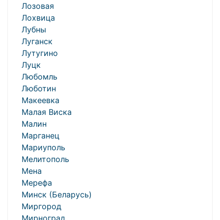
Лозовая
Лохвица
Лубны
Луганск
Лутугино
Луцк
Любомль
Люботин
Макеевка
Малая Виска
Малин
Марганец
Мариуполь
Мелитополь
Мена
Мерефа
Минск (Беларусь)
Миргород
Мирноград