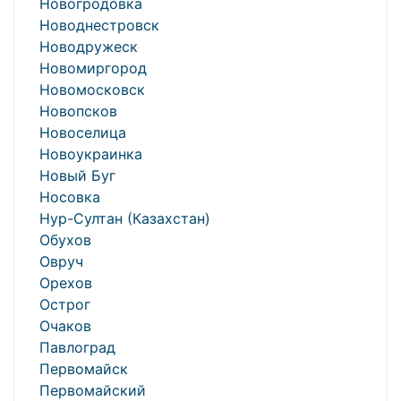
Новогродовка
Новоднестровск
Новодружеск
Новомиргород
Новомосковск
Новопсков
Новоселица
Новоукраинка
Новый Буг
Носовка
Нур-Султан (Казахстан)
Обухов
Овруч
Орехов
Острог
Очаков
Павлоград
Первомайск
Первомайский