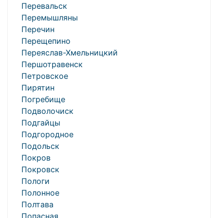
Перевальск
Перемышляны
Перечин
Перещепино
Переяслав-Хмельницкий
Першотравенск
Петровское
Пирятин
Погребище
Подволочиск
Подгайцы
Подгородное
Подольск
Покров
Покровск
Пологи
Полонное
Полтава
Попасная