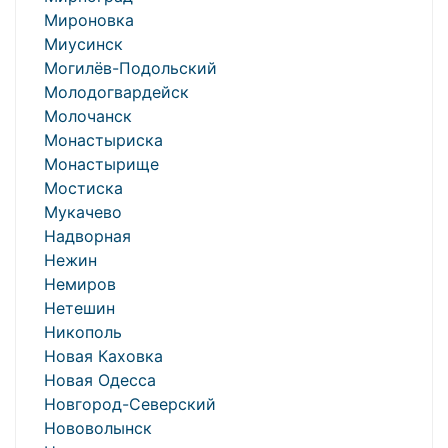
Мироновка
Миусинск
Могилёв-Подольский
Молодогвардейск
Молочанск
Монастыриска
Монастырище
Мостиска
Мукачево
Надворная
Нежин
Немиров
Нетешин
Никополь
Новая Каховка
Новая Одесса
Новгород-Северский
Нововолынск