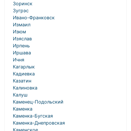
Зоринск
Зугрэс
Ивано-Франковск
Измаил
Изюм
Изяслав
Ирпень
Иршава
Ичня
Кагарлык
Кадиевка
Казатин
Калиновка
Калуш
Каменец-Подольский
Каменка
Каменка-Бугская
Каменка-Днепровская
Каменское