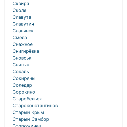
Сквира
Сколе
Славута
Славутич
Славянск
Смела
Снежное
Снигирёвка
Сновськ
Снятын
Сокаль
Сокиряны
Соледар
Сорокино
Старобельск
Староконстантинов
Старый Крым
Старый Самбор
Сторожинец