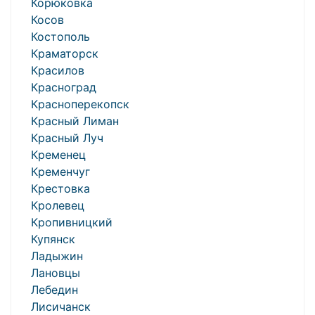
Корюковка
Косов
Костополь
Краматорск
Красилов
Красноград
Красноперекопск
Красный Лиман
Красный Луч
Кременец
Кременчуг
Крестовка
Кролевец
Кропивницкий
Купянск
Ладыжин
Лановцы
Лебедин
Лисичанск