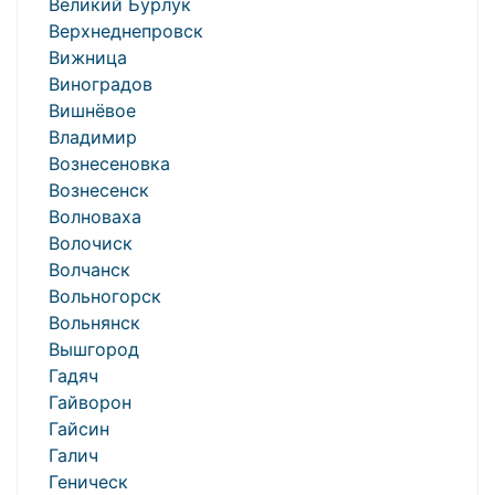
Великий Бурлук
Верхнеднепровск
Вижница
Виноградов
Вишнёвое
Владимир
Вознесеновка
Вознесенск
Волноваха
Волочиск
Волчанск
Вольногорск
Вольнянск
Вышгород
Гадяч
Гайворон
Гайсин
Галич
Геническ