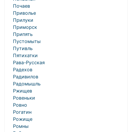
Почаев
Приволье
Прилуки
Приморск
Припять
Пустомыты
Путивль
Пятихатки
Рава-Русская
Радехов
Радивилов
Радомышль
Ржищев
Ровеньки
Ровно
Рогатин
Рожище
Ромны