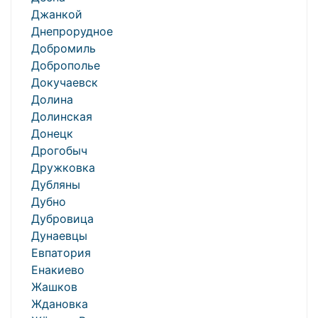
Джанкой
Днепрорудное
Добромиль
Доброполье
Докучаевск
Долина
Долинская
Донецк
Дрогобыч
Дружковка
Дубляны
Дубно
Дубровица
Дунаевцы
Евпатория
Енакиево
Жашков
Ждановка