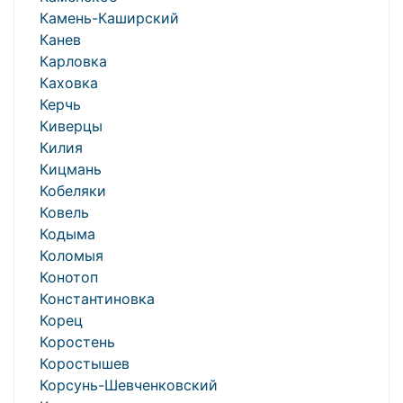
Камень-Каширский
Канев
Карловка
Каховка
Керчь
Киверцы
Килия
Кицмань
Кобеляки
Ковель
Кодыма
Коломыя
Конотоп
Константиновка
Корец
Коростень
Коростышев
Корсунь-Шевченковский