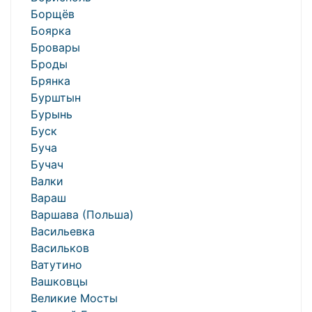
Борщёв
Боярка
Бровары
Броды
Брянка
Бурштын
Бурынь
Буск
Буча
Бучач
Валки
Вараш
Варшава (Польша)
Васильевка
Васильков
Ватутино
Вашковцы
Великие Мосты