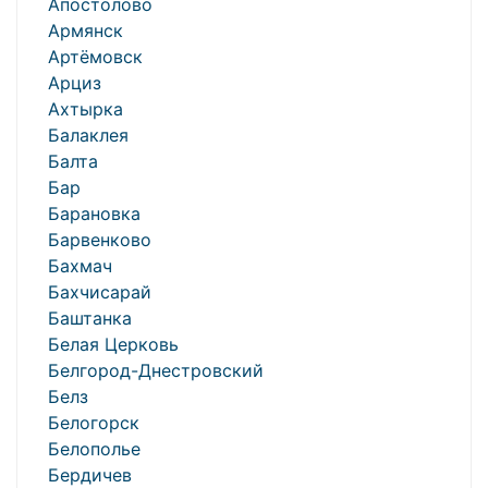
Апостолово
Армянск
Артёмовск
Арциз
Ахтырка
Балаклея
Балта
Бар
Барановка
Барвенково
Бахмач
Бахчисарай
Баштанка
Белая Церковь
Белгород-Днестровский
Белз
Белогорск
Белополье
Бердичев