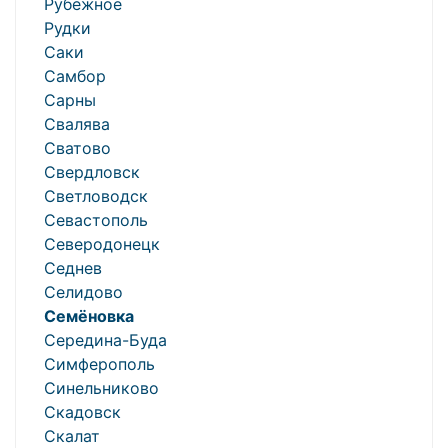
Рубежное
Рудки
Саки
Самбор
Сарны
Свалява
Сватово
Свердловск
Светловодск
Севастополь
Северодонецк
Седнев
Селидово
Семёновка
Середина-Буда
Симферополь
Синельниково
Скадовск
Скалат