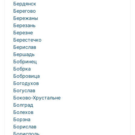
Бердянск
Берегово
Бережаны
Березань
Березне
Берестечко
Берислав
Бершадь
Бобринец
Бобрка
Бобровица
Богодухов
Богуслав
Боково-Хрустальне
Болград
Болехов
Борзна
Борислав
Борисполь