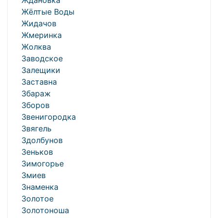
Ждановка
Жёлтые Воды
Жидачов
Жмеринка
Жолква
Заводское
Залещики
Заставна
Збараж
Зборов
Звенигородка
Звягель
Здолбунов
Зеньков
Зимогорье
Змиев
Знаменка
Золотое
Золотоноша