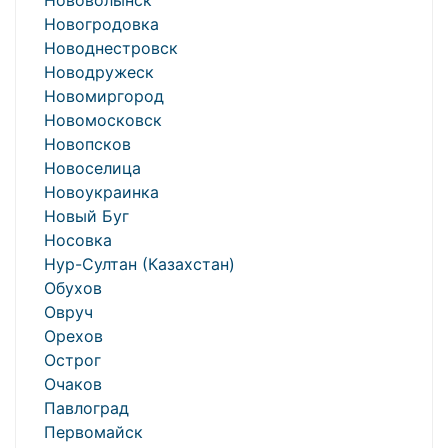
Нововолынск
Новогродовка
Новоднестровск
Новодружеск
Новомиргород
Новомосковск
Новопсков
Новоселица
Новоукраинка
Новый Буг
Носовка
Нур-Султан (Казахстан)
Обухов
Овруч
Орехов
Острог
Очаков
Павлоград
Первомайск