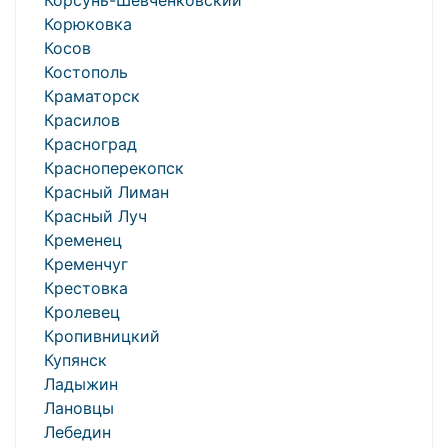
Корсунь-Шевченковский
Корюковка
Косов
Костополь
Краматорск
Красилов
Красноград
Красноперекопск
Красный Лиман
Красный Луч
Кременец
Кременчуг
Крестовка
Кролевец
Кропивницкий
Купянск
Ладыжин
Лановцы
Лебедин