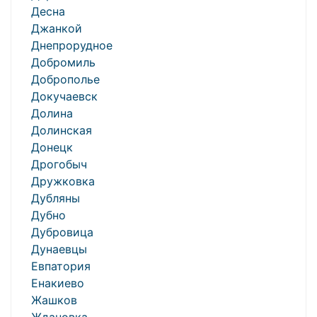
Десна
Джанкой
Днепрорудное
Добромиль
Доброполье
Докучаевск
Долина
Долинская
Донецк
Дрогобыч
Дружковка
Дубляны
Дубно
Дубровица
Дунаевцы
Евпатория
Енакиево
Жашков