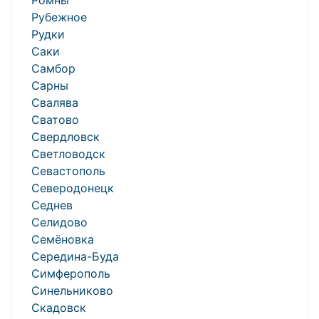
Ромны
Рубежное
Рудки
Саки
Самбор
Сарны
Свалява
Сватово
Свердловск
Светловодск
Севастополь
Северодонецк
Седнев
Селидово
Семёновка
Середина-Буда
Симферополь
Синельниково
Скадовск