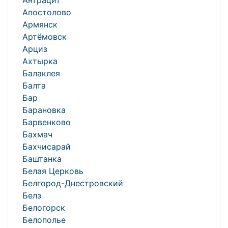
Антрацит
Апостолово
Армянск
Артёмовск
Арциз
Ахтырка
Балаклея
Балта
Бар
Барановка
Барвенково
Бахмач
Бахчисарай
Баштанка
Белая Церковь
Белгород-Днестровский
Белз
Белогорск
Белополье