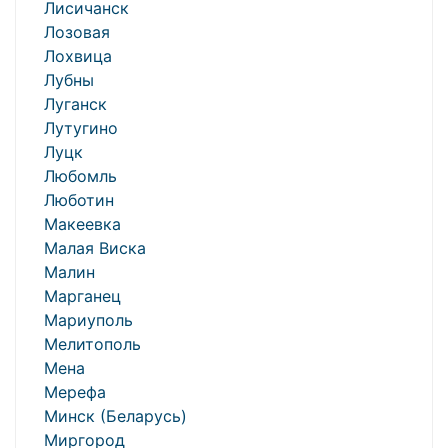
Лисичанск
Лозовая
Лохвица
Лубны
Луганск
Лутугино
Луцк
Любомль
Люботин
Макеевка
Малая Виска
Малин
Марганец
Мариуполь
Мелитополь
Мена
Мерефа
Минск (Беларусь)
Миргород