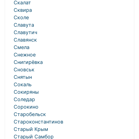
Скалат
Сквира
Сколе
Славута
Славутич
Славянск
Смела
Снежное
Снигирёвка
Сновськ
Снятын
Сокаль
Сокиряны
Соледар
Сорокино
Старобельск
Староконстантинов
Старый Крым
Старый Самбор