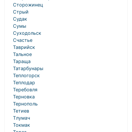
Сторожинец
Стрый
Судак
Сумы
Суходольск
Счастье
Таврийск
Тальное
Тараща
Татарбунары
Теплогорск
Теплодар
Теребовля
Терновка
Тернополь
Тетиев
Тлумач
Токмак