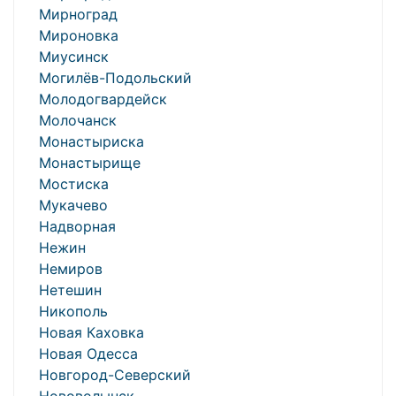
Мирноград
Мироновка
Миусинск
Могилёв-Подольский
Молодогвардейск
Молочанск
Монастыриска
Монастырище
Мостиска
Мукачево
Надворная
Нежин
Немиров
Нетешин
Никополь
Новая Каховка
Новая Одесса
Новгород-Северский