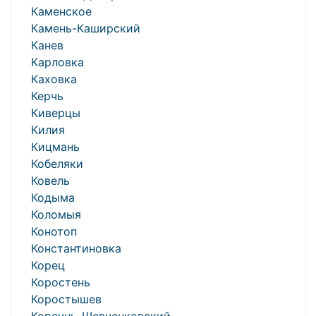
Каменское
Камень-Каширский
Канев
Карловка
Каховка
Керчь
Киверцы
Килия
Кицмань
Кобеляки
Ковель
Кодыма
Коломыя
Конотоп
Константиновка
Корец
Коростень
Коростышев