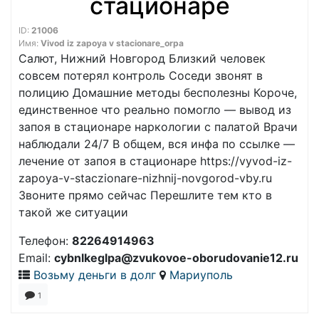
стационаре
ID:
21006
Имя:
Vivod iz zapoya v stacionare_orpa
Салют, Нижний Новгород Близкий человек
совсем потерял контроль Соседи звонят в
полицию Домашние методы бесполезны Короче,
единственное что реально помогло — вывод из
запоя в стационаре наркологии с палатой Врачи
наблюдали 24/7 В общем, вся инфа по ссылке —
лечение от запоя в стационаре https://vyvod-iz-
zapoya-v-staczionare-nizhnij-novgorod-vby.ru
Звоните прямо сейчас Перешлите тем кто в
такой же ситуации
Телефон:
82264914963
Email:
cybnlkeglpa@zvukovoe-oborudovanie12.ru
Возьму деньги в долг
Мариуполь
1