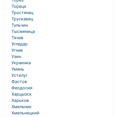
Торез
Торецк
Тростянец
Трускавец
Тульчин
Тысменица
Тячев
Угледар
Угнев
Узин
Украинка
Умань
Устилуг
Фастов
Феодосия
Харцызск
Харьков
Хмельник
Хмельницкий