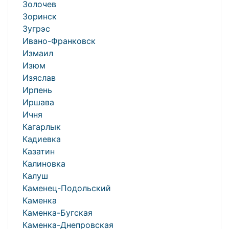
Золочев
Зоринск
Зугрэс
Ивано-Франковск
Измаил
Изюм
Изяслав
Ирпень
Иршава
Ичня
Кагарлык
Кадиевка
Казатин
Калиновка
Калуш
Каменец-Подольский
Каменка
Каменка-Бугская
Каменка-Днепровская