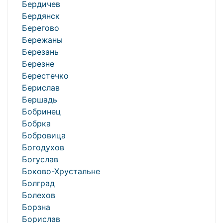
Бердичев
Бердянск
Берегово
Бережаны
Березань
Березне
Берестечко
Берислав
Бершадь
Бобринец
Бобрка
Бобровица
Богодухов
Богуслав
Боково-Хрустальне
Болград
Болехов
Борзна
Борислав