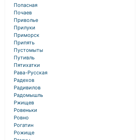
Попасная
Почаев
Приволье
Прилуки
Приморск
Припять
Пустомыты
Путивль
Пятихатки
Рава-Русская
Радехов
Радивилов
Радомышль
Ржищев
Ровеньки
Ровно
Рогатин
Рожище