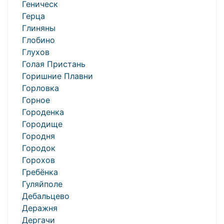
Геническ
Герца
Глиняны
Глобино
Глухов
Голая Пристань
Горишние Плавни
Горловка
Горное
Городенка
Городище
Городня
Городок
Горохов
Гребёнка
Гуляйполе
Дебальцево
Деражня
Дергачи