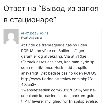
Ответ на “Вывод из запоя
в стационаре”
08.07.2026 at 03:48
FrankUtiff
says:
At finde de fremragende casino uden
ROFUS kan vГ¦re en. Spillere sГёger
garantier og afveksling. Via at vГ¦lge
fГёrsteklasses casinoer, kan man nyde spil
uden restriktioner. Husk altid at spille
ansvarligt. Det bedste casino uden ROFUS,
http://www.floridalotterylaw.com.php73-
40.lan3-
1.websitetestlink.com/2026/06/16/bedste-
udenlandske-casinoer-i-danmark-en-guide-
til-11/ leverer mulighed for fri spiloplevelse.