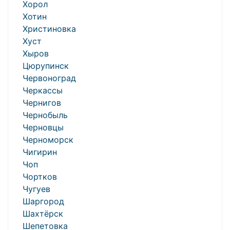
Хорол
Хотин
Христиновка
Хуст
Хыров
Цюрупинск
Червоноград
Черкассы
Чернигов
Чернобыль
Черновцы
Черноморск
Чигирин
Чоп
Чортков
Чугуев
Шаргород
Шахтёрск
Шепетовка