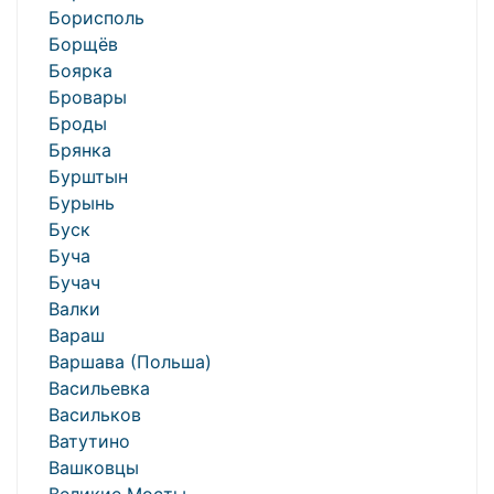
Борисполь
Борщёв
Боярка
Бровары
Броды
Брянка
Бурштын
Бурынь
Буск
Буча
Бучач
Валки
Вараш
Варшава (Польша)
Васильевка
Васильков
Ватутино
Вашковцы