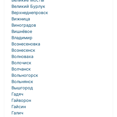
Великие Мосты
Великий Бурлук
Верхнеднепровск
Вижница
Виноградов
Вишнёвое
Владимир
Вознесеновка
Вознесенск
Волноваха
Волочиск
Волчанск
Вольногорск
Вольнянск
Вышгород
Гадяч
Гайворон
Гайсин
Галич