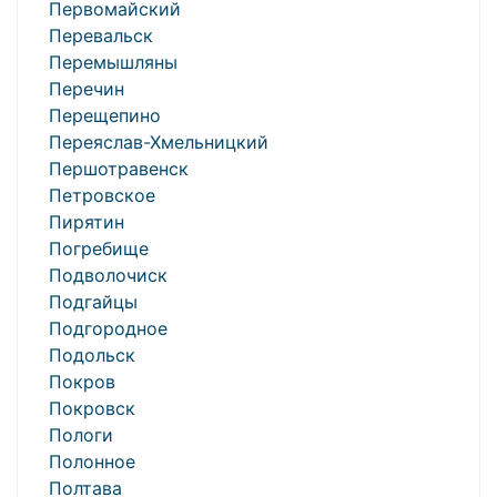
Первомайский
Перевальск
Перемышляны
Перечин
Перещепино
Переяслав-Хмельницкий
Першотравенск
Петровское
Пирятин
Погребище
Подволочиск
Подгайцы
Подгородное
Подольск
Покров
Покровск
Пологи
Полонное
Полтава