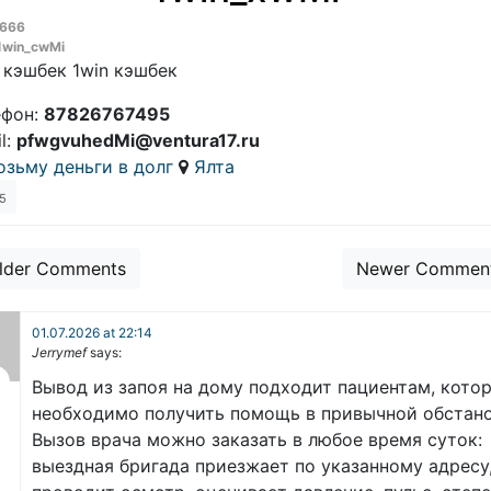
666
1win_cwMi
 кэшбек 1win кэшбек
ефон:
87826767495
l:
pfwgvuhedMi@ventura17.ru
озьму деньги в долг
Ялта
5
nt navigation
lder Comments
Newer Commen
01.07.2026 at 22:14
Jerrymef
says:
Вывод из запоя на дому подходит пациентам, кото
необходимо получить помощь в привычной обстано
Вызов врача можно заказать в любое время суток:
выездная бригада приезжает по указанному адресу