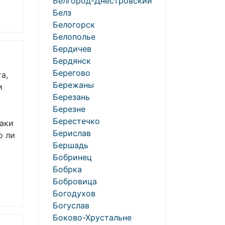
Белгород-Днестровский
Белз
Белогорск
Белополье
Бердичев
Бердянск
Берегово
а,
Бережаны
и
Березань
Березне
Берестечко
аки
Берислав
о ли
Бершадь
Бобринец
Бобрка
Бобровица
Богодухов
Богуслав
Боково-Хрустальне