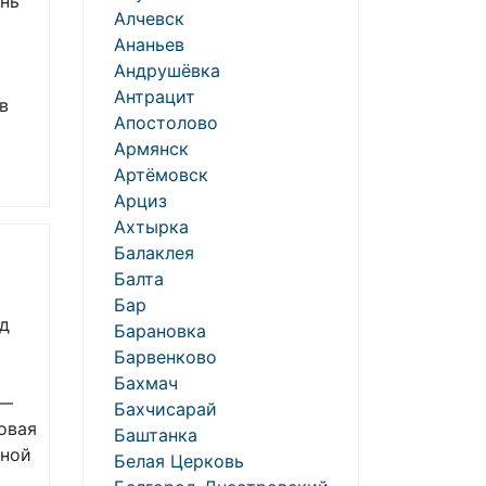
ень
Алчевск
Ананьев
Андрушёвка
Антрацит
в
Апостолово
Армянск
Артёмовск
Арциз
Ахтырка
Балаклея
Балта
Бар
ед
Барановка
Барвенково
Бахмач
 —
Бахчисарай
овая
Баштанка
ьной
Белая Церковь