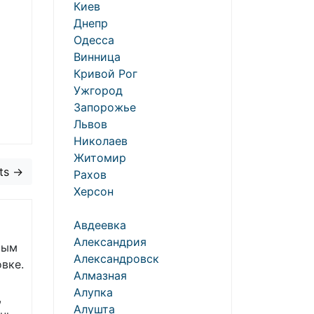
Киев
Днепр
Одесса
Винница
Кривой Рог
Ужгород
Запорожье
Львов
Николаев
Житомир
ts →
Рахов
Херсон
Авдеевка
Александрия
рым
Александровск
вке.
Алмазная
Алупка
,
Алушта