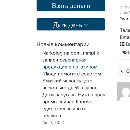
Взять деньги
ID:
20
Имя:
1win
Дать деньги
Тел
Emai
Новые комментарии
В
Narkolog na dom_mmpi
к
6
записи
сувенирная
продукция с логотипом
:
Comme
← O
“
Люди помогите советом
Близкий человек уже
несколько дней в запое
Дети напуганы Нужен врач
прямо сейчас Короче,
единственный кто
реально…
”
Авг 7, 23:21