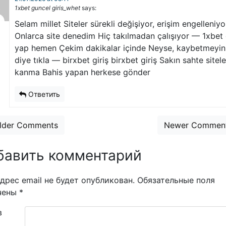
1xbet guncel giris_whet
says:
Selam millet Siteler sürekli değişiyor, erişim engelleniyo
Onlarca site denedim Hiç takılmadan çalışıyor — 1xbet 
yap hemen Çekim dakikalar içinde Neyse, kaybetmeyin
diye tıkla — birxbet giriş birxbet giriş Sakın sahte sitel
kanma Bahis yapan herkese gönder
Ответить
nt navigation
lder Comments
Newer Commen
бавить комментарий
дрес email не будет опубликован.
Обязательные поля
чены
*
в