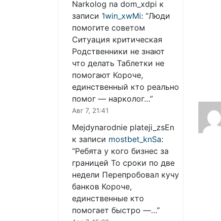
Narkolog na dom_xdpi
к
записи
1win_xwMi
: “
Люди
помогите советом
Ситуация критическая
Родственники не знают
что делать Таблетки не
помогают Короче,
единственный кто реально
помог — нарколог…
”
Авг 7, 21:41
Mejdynarodnie plateji_zsEn
к записи
mostbet_knSa
:
“
Ребята у кого бизнес за
границей То сроки по две
недели Перепробовал кучу
банков Короче,
единственные кто
помогает быстро —…
”