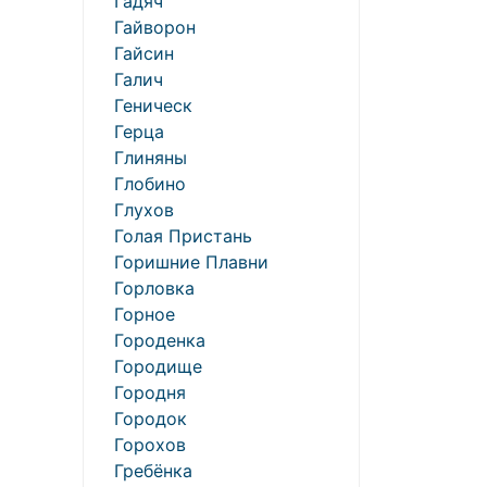
Гадяч
Гайворон
Гайсин
Галич
Геническ
Герца
Глиняны
Глобино
Глухов
Голая Пристань
Горишние Плавни
Горловка
Горное
Городенка
Городище
Городня
Городок
Горохов
Гребёнка