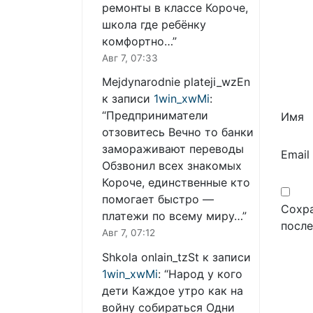
ремонты в классе Короче,
школа где ребёнку
комфортно…
”
Авг 7, 07:33
Mejdynarodnie plateji_wzEn
к записи
1win_xwMi
:
“
Предприниматели
Имя
отзовитесь Вечно то банки
замораживают переводы
Email
Обзвонил всех знакомых
Короче, единственные кто
помогает быстро —
Сохра
платежи по всему миру…
”
посл
Авг 7, 07:12
Shkola onlain_tzSt
к записи
1win_xwMi
: “
Народ у кого
дети Каждое утро как на
войну собираться Одни