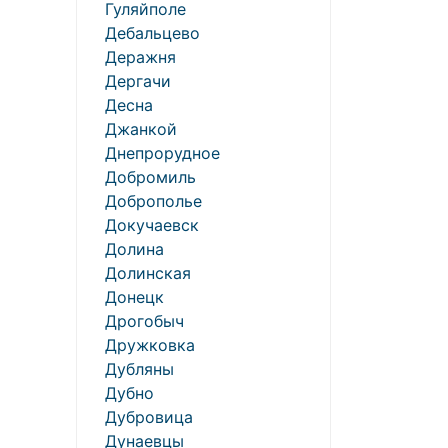
Гуляйполе
Дебальцево
Деражня
Дергачи
Десна
Джанкой
Днепрорудное
Добромиль
Доброполье
Докучаевск
Долина
Долинская
Донецк
Дрогобыч
Дружковка
Дубляны
Дубно
Дубровица
Дунаевцы