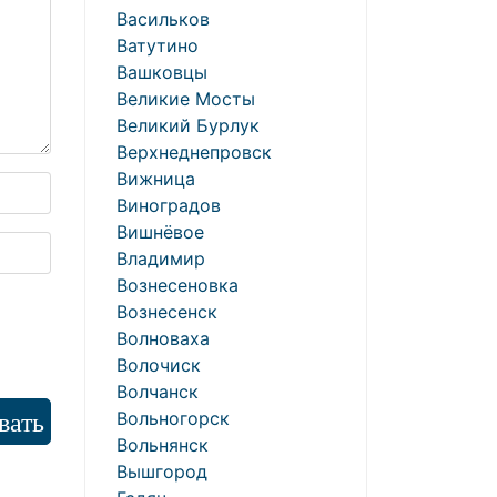
Васильков
Ватутино
Вашковцы
Великие Мосты
Великий Бурлук
Верхнеднепровск
Вижница
Виноградов
Вишнёвое
Владимир
Вознесеновка
Вознесенск
Волноваха
Волочиск
Волчанск
Вольногорск
Вольнянск
Вышгород