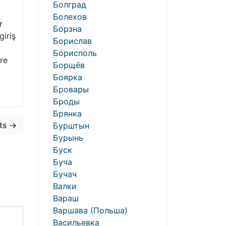
Болград
Болехов
r
Борзна
giriş
Борислав
Борисполь
ere
Борщёв
Боярка
Бровары
Броды
Брянка
ts →
Бурштын
Бурынь
Буск
Буча
Бучач
Валки
Вараш
Варшава (Польша)
Васильевка