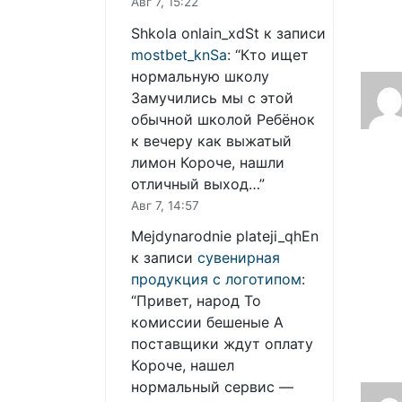
Авг 7, 15:22
Shkola onlain_xdSt
к записи
mostbet_knSa
: “
Кто ищет
нормальную школу
Замучились мы с этой
обычной школой Ребёнок
к вечеру как выжатый
лимон Короче, нашли
отличный выход…
”
Авг 7, 14:57
Mejdynarodnie plateji_qhEn
к записи
сувенирная
продукция с логотипом
:
“
Привет, народ То
комиссии бешеные А
поставщики ждут оплату
Короче, нашел
нормальный сервис —