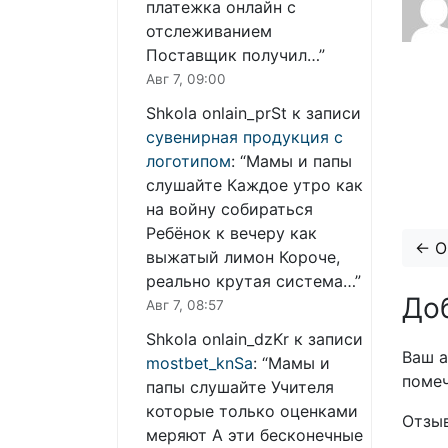
платежка онлайн с
отслеживанием
Поставщик получил…
”
Авг 7, 09:00
Shkola onlain_prSt
к записи
сувенирная продукция с
логотипом
: “
Мамы и папы
слушайте Каждое утро как
на войну собираться
Ребёнок к вечеру как
Comme
← O
выжатый лимон Короче,
реально крутая система…
”
До
Авг 7, 08:57
Shkola onlain_dzKr
к записи
Ваш а
mostbet_knSa
: “
Мамы и
поме
папы слушайте Учителя
которые только оценками
Отзы
меряют А эти бесконечные