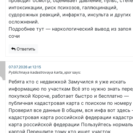
проводит осмотр, оценивает давление, пульс, степ
интоксикации, риск психозов, галлюцинаций,
судорожных реакций, инфаркта, инсульта и других
осложнений.
Подробнее тут — наркологический вывод из запоя 
сочи
Ответить
07.07.2026 at 12:15
Pyblichnaya kadastrovaya karta_xpor
says:
Ребята кто с недвижкой Замучился я уже искать
информацию по участкам Всё это нужно знать пер
покупкой Короче, работает быстро и бесплатно —
публичная кадастровая карта с поиском по номеру
Проверил все данные В общем, вся инфа вот здесь
кадастровая карта российской федерации кадастр
карта российской федерации Пользуйтесь нормал
картой Перешлите тому кто ищет участок