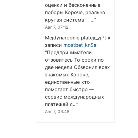
оценки и бесконечные
поборы Короче, реально
крутая система —…
”
Авг 7, 07:12
Mejdynarodnie plateji_yjPt
к
записи
mostbet_knSa
:
“
Предприниматели
отзовитесь То сроки по
две недели Обзвонил всех
знакомых Короче,
единственные кто
помогает быстро —
сервис международных
платежей с…
”
Авг 7, 06:48