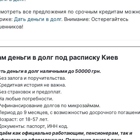
мотреть все предложения по срочным кредитам можн
рике:
Дать деньги в долг
. Внимание: Остерегайтесь
енников!
м деньги в долг под расписку Киев
ть деньги в долг наличными до 50000 грн.
ез залога и поручительства.
редитная история не важна.
ез страховок и предоплат.
На любые потребности.
Рефинансирование долгов по микрозаймам.
ериод до 9 месяцев, с возможностью досрочного погашени
озраст: от 18-57 лет.
окументы: паспорт, ИНН код.
даём как официально работающим, пенсионерам, так и
официально оформленным. Получение денег в день