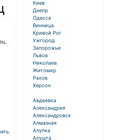
Киев
ц
Днепр
Одесса
Винница
Кривой Рог
Ужгород
ец.
Запорожье
Львов
Николаев
Житомир
Рахов
Херсон
о
Авдеевка
Александрия
Александровск
Алмазная
Алупка
зять
Алушта