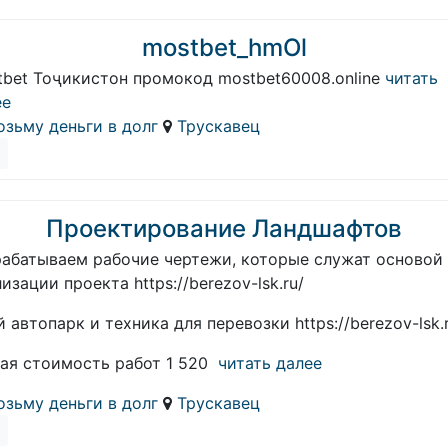
mostbet_hmOl
tbet Тоҷикистон промокод mostbet60008.online
читать
ее
озьму деньги в долг
Трускавец
Проектирование Ландшафтов
рабатываем рабочие чертежи, которые служат основой
изации проекта https://berezov-lsk.ru/
 автопарк и техника для перевозки https://berezov-lsk.
ая стоимость работ 1 520
читать далее
озьму деньги в долг
Трускавец