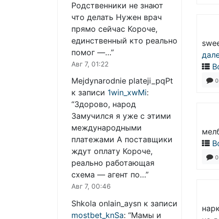
Родственники не знают
что делать Нужен врач
прямо сейчас Короче,
единственный кто реально
swee
помог —…
”
дал
Авг 7, 01:22
В
Mejdynarodnie plateji_pqPt
0
к записи
1win_xwMi
:
“
Здорово, народ
Замучился я уже с этими
международными
мелб
платежами А поставщики
В
ждут оплату Короче,
0
реально работающая
схема — агент по…
”
Авг 7, 00:46
Shkola onlain_aysn
к записи
нарк
mostbet_knSa
: “
Мамы и