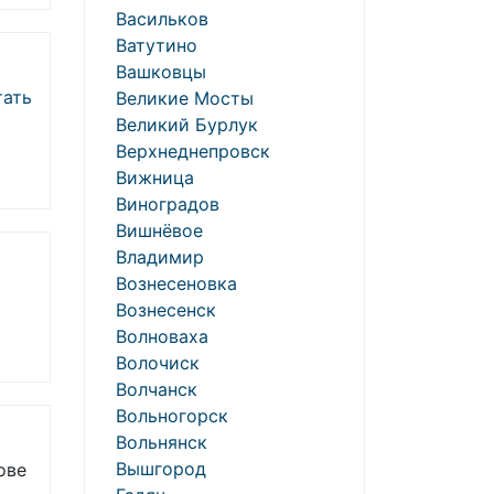
Васильков
Ватутино
Вашковцы
ать
Великие Мосты
Великий Бурлук
Верхнеднепровск
Вижница
Виноградов
Вишнёвое
Владимир
Вознесеновка
Вознесенск
Волноваха
Волочиск
Волчанск
Вольногорск
Вольнянск
Вышгород
ове