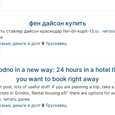
фен дайсон купить
ть стайлер дайсон краснодар fen-dn-kupit-13.ru .
читат
ее
озьму деньги в долг
Трускавец
odno in a new way: 24 hours in a hotel t
you want to book right away
t post, lots of useful stuff. If you are planning a trip, take a
otels in Grodno, Rental housing вЂ” there are options for e
.
читать далее
озьму деньги в долг
Трускавец