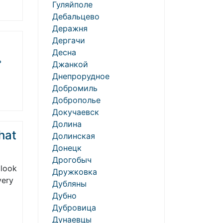
Гуляйполе
Дебальцево
Деражня
Дергачи
Десна
ь
Джанкой
Днепрорудное
Добромиль
Доброполье
Докучаевск
Долина
hat
Долинская
Донецк
Дрогобыч
 look
Дружковка
very
Дубляны
Дубно
Дубровица
Дунаевцы