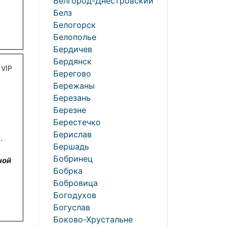
Белгород-Днестровский
Белз
Белогорск
Белополье
Бердичев
Бердянск
VIP
Берегово
Бережаны
Березань
Березне
Берестечко
Берислав
.
Бершадь
Бобринец
ной
Бобрка
Бобровица
Богодухов
Богуслав
Боково-Хрустальне