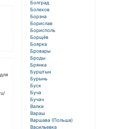
Болград
Болехов
Борзна
Борислав
Борисполь
Борщёв
Боярка
Бровары
Броды
Брянка
Бурштын
 для
Бурынь
Буск
Буча
ru/
Бучач
Валки
Вараш
Варшава (Польша)
Васильевка