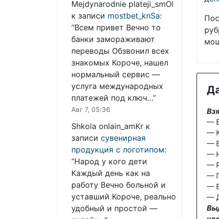
Mejdynarodnie plateji_smOl
к записи
mostbet_knSa
:
Пос
“
Всем привет Вечно то
руб
банки замораживают
мош
переводы Обзвонил всех
знакомых Короче, нашел
нормальный сервис —
услуга международных
Да
платежей под ключ…
”
Авг 7, 05:36
Взя
— Б
Shkola onlain_amKr
к
— К
записи
сувенирная
— Б
продукция с логотипом
:
— 
“
Народ у кого дети
— 
Каждый день как на
— П
работу Вечно больной и
— В
уставший Короче, реально
— Д
Вы
удобный и простой —
не