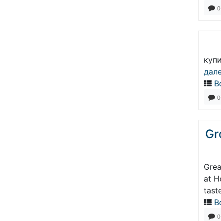
0
купи
дал
В
0
Gr
Grea
at H
taste
В
0