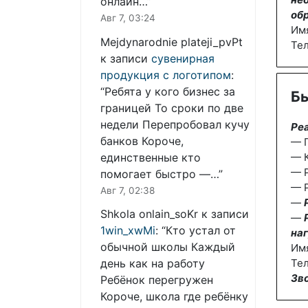
онлайн…
”
об
Авг 7, 03:24
Им
Mejdynarodnie plateji_pvPt
Те
к записи
сувенирная
продукция с логотипом
:
“
Ребята у кого бизнес за
Бы
границей То сроки по две
недели Перепробовал кучу
Ре
банков Короче,
— П
единственные кто
— К
— 
помогает быстро —…
”
— Р
Авг 7, 02:38
—
Shkola onlain_soKr
к записи
—
1win_xwMi
: “
Кто устал от
наг
обычной школы Каждый
Им
день как на работу
Тел
Зв
Ребёнок перегружен
Короче, школа где ребёнку