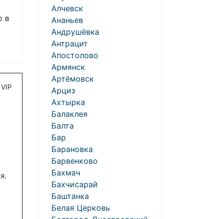
Алчевск
о в
Ананьев
Андрушёвка
Антрацит
Апостолово
Армянск
Артёмовск
VIP
Арциз
Ахтырка
Балаклея
Балта
Бар
Барановка
Барвенково
Бахмач
я.
Бахчисарай
Баштанка
Белая Церковь