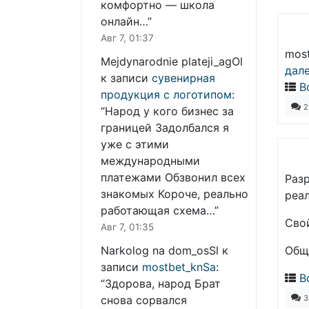
комфортно — школа
онлайн…
”
Авг 7, 01:37
mos
Mejdynarodnie plateji_agOl
дал
к записи
сувенирная
В
продукция с логотипом
:
2
“
Народ у кого бизнес за
границей Задолбался я
уже с этими
международными
платежами Обзвонил всех
Раз
знакомых Короче, реально
реал
работающая схема…
”
Свой
Авг 7, 01:35
Общ
Narkolog na dom_osSl
к
записи
mostbet_knSa
:
В
“
Здорова, народ Брат
3
снова сорвался