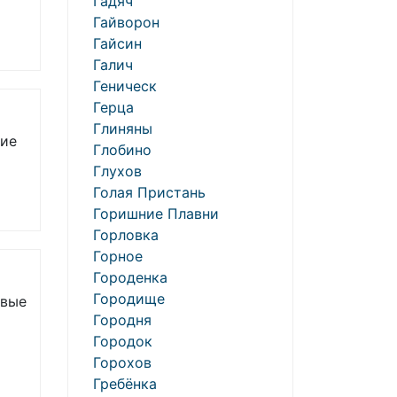
Гадяч
Гайворон
Гайсин
Галич
Геническ
Герца
Глиняны
ние
Глобино
Глухов
Голая Пристань
Горишние Плавни
Горловка
Горное
Городенка
Городище
овые
Городня
Городок
Горохов
Гребёнка