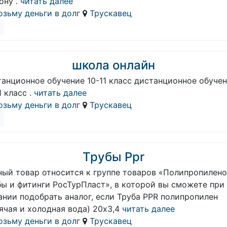
ону .
читать далее
озьму деньги в долг
Трускавец
школа онлайн
танционное обучение 10-11 класс дистанционное обуче
1 класс .
читать далее
озьму деньги в долг
Трускавец
Трубы Ppr
ный товар относится к группе товаров «Полипропилен
бы и фитинги РосТурПласт», в которой вы сможете при
ании подобрать аналог, если Труба PPR полипропилен
ячая и холодная вода) 20х3,4
читать далее
озьму деньги в долг
Трускавец