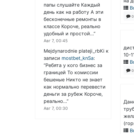
на д
папы слушайте Каждый
В
день как на работу А эти
0
бесконечные ремонты в
классе Короче, реально
удобный и простой…
”
Авг 7, 00:45
дис
Mejdynarodnie plateji_rbKi
к
10-1
записи
mostbet_knSa
:
В
“
Ребята у кого бизнес за
0
границей То комиссии
бешеные Никто не знает
как нормально перевести
деньги за рубеж Короче,
реально…
”
Дан
Авг 7, 00:30
тру
жел
(гор
В