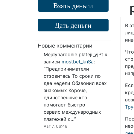
Взять деньги
Дать деньги
В э
лиц
инв
Новые комментарии
Что
Mejdynarodnie plateji_yjPt
к
стр
записи
mostbet_knSa
:
пре
“
Предприниматели
нап
отзовитесь То сроки по
две недели Обзвонил всех
Есл
знакомых Короче,
кре
единственные кто
воз
помогает быстро —
Тру
сервис международных
Пос
платежей с…
”
нео
Авг 7, 06:48
ден