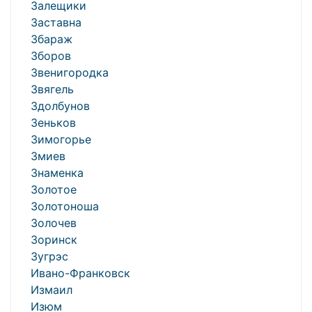
Залещики
Заставна
Збараж
Зборов
Звенигородка
Звягель
Здолбунов
Зеньков
Зимогорье
Змиев
Знаменка
Золотое
Золотоноша
Золочев
Зоринск
Зугрэс
Ивано-Франковск
Измаил
Изюм