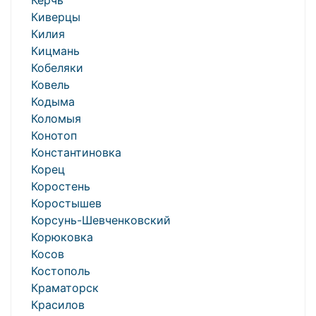
Керчь
Киверцы
Килия
Кицмань
Кобеляки
Ковель
Кодыма
Коломыя
Конотоп
Константиновка
Корец
Коростень
Коростышев
Корсунь-Шевченковский
Корюковка
Косов
Костополь
Краматорск
Красилов