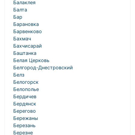
Балаклея
Балта
Бар
Барановка
Барвенково
Бахмач
Бахчисарай
Баштанка
Белая Церковь
Белгород-Днестровский
Белз
Белогорск
Белополье
Бердичев
Бердянск
Берегово
Бережаны
Березань
Березне