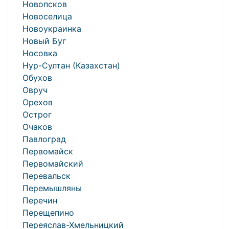
Новопсков
Новоселица
Новоукраинка
Новый Буг
Носовка
Нур-Султан (Казахстан)
Обухов
Овруч
Орехов
Острог
Очаков
Павлоград
Первомайск
Первомайский
Перевальск
Перемышляны
Перечин
Перещепино
Переяслав-Хмельницкий