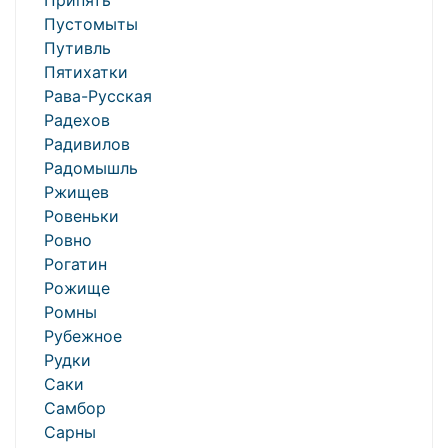
Припять
Пустомыты
Путивль
Пятихатки
Рава-Русская
Радехов
Радивилов
Радомышль
Ржищев
Ровеньки
Ровно
Рогатин
Рожище
Ромны
Рубежное
Рудки
Саки
Самбор
Сарны