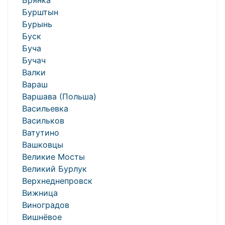
Брянка
Бурштын
Бурынь
Буск
Буча
Бучач
Валки
Вараш
Варшава (Польша)
Васильевка
Васильков
Ватутино
Вашковцы
Великие Мосты
Великий Бурлук
Верхнеднепровск
Вижница
Виноградов
Вишнёвое