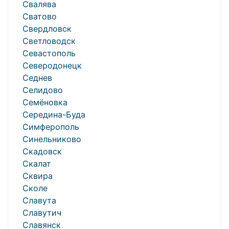
Свалява
Сватово
Свердловск
Светловодск
Севастополь
Северодонецк
Седнев
Селидово
Семёновка
Середина-Буда
Симферополь
Синельниково
Скадовск
Скалат
Сквира
Сколе
Славута
Славутич
Славянск