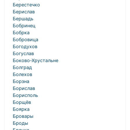
Берестечко
Берислав
Бершадь
Бобринец
Бобрка
Бобровица
Богодухов
Богуслав
Боково-Хрустальне
Болград
Болехов
Борзна
Борислав
Борисполь
Борщёв
Боярка
Бровары
Броды