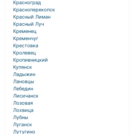
Красноград
Красноперекопск
Красный Лиман
Красный Луч
Кременец
Кременчуг
Крестовка
Кролевец
Кропивницкий
Купянск
Ладыжин
Лановцы
Лебедин
Лисичанск
Лозовая
Лохвица
Лубны
Луганск
Лутугино