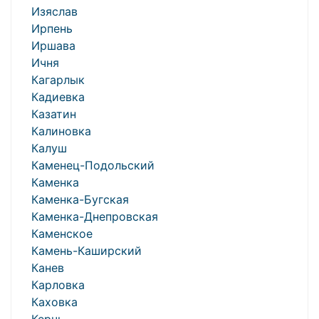
Изяслав
Ирпень
Иршава
Ичня
Кагарлык
Кадиевка
Казатин
Калиновка
Калуш
Каменец-Подольский
Каменка
Каменка-Бугская
Каменка-Днепровская
Каменское
Камень-Каширский
Канев
Карловка
Каховка