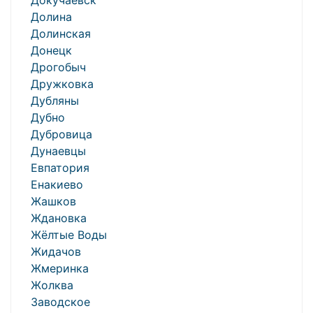
Докучаевск
Долина
Долинская
Донецк
Дрогобыч
Дружковка
Дубляны
Дубно
Дубровица
Дунаевцы
Евпатория
Енакиево
Жашков
Ждановка
Жёлтые Воды
Жидачов
Жмеринка
Жолква
Заводское