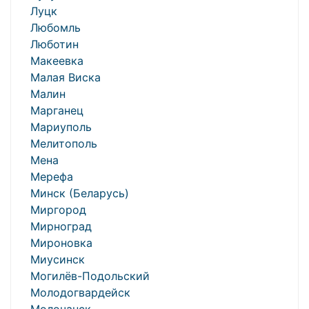
Луцк
Любомль
Люботин
Макеевка
Малая Виска
Малин
Марганец
Мариуполь
Мелитополь
Мена
Мерефа
Минск (Беларусь)
Миргород
Мирноград
Мироновка
Миусинск
Могилёв-Подольский
Молодогвардейск