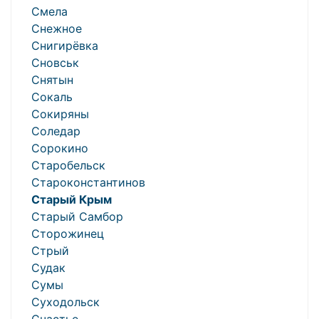
Смела
Снежное
Снигирёвка
Сновськ
Снятын
Сокаль
Сокиряны
Соледар
Сорокино
Старобельск
Староконстантинов
Старый Крым
Старый Самбор
Сторожинец
Стрый
Судак
Сумы
Суходольск