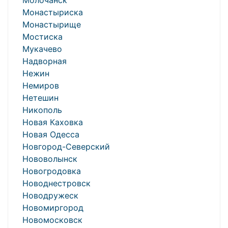
Молочанск
Монастыриска
Монастырище
Мостиска
Мукачево
Надворная
Нежин
Немиров
Нетешин
Никополь
Новая Каховка
Новая Одесса
Новгород-Северский
Нововолынск
Новогродовка
Новоднестровск
Новодружеск
Новомиргород
Новомосковск