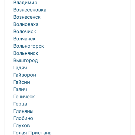
Владимир
Вознесеновка
Вознесенск
Волноваха
Волочиск
Волчанск
Вольногорск
Вольнянск
Вышгород
Гадяч
Гайворон
Гайсин
Галич
Геническ
Герца
Глиняны
Глобино
Глухов
Голая Пристань