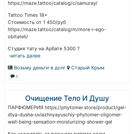
https://maze.tattoo/catalog/c/samuray/
Tattoo Times 18+
Стоимость от 1 450/руб
https://maze.tattoo/catalog/m/more-i-ego-
obitateli/
Студия тату на Арбате 5300 ?
читать далее
Возьму деньги в долг
Старый Крым
0
Очищение Тело И Душу
ПАРФЮМЕРИЯ https://phytomer.store/product/gel-
dlya-dusha-uvlazhnyayuschiy-phytomer-oligomer-
well-being-sensation-moisturizing-shower-gel
Как ухаживать за разными типами кожи