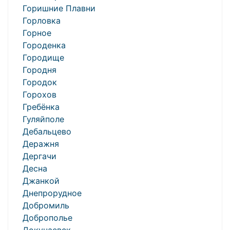
Горишние Плавни
Горловка
Горное
Городенка
Городище
Городня
Городок
Горохов
Гребёнка
Гуляйполе
Дебальцево
Деражня
Дергачи
Десна
Джанкой
Днепрорудное
Добромиль
Доброполье