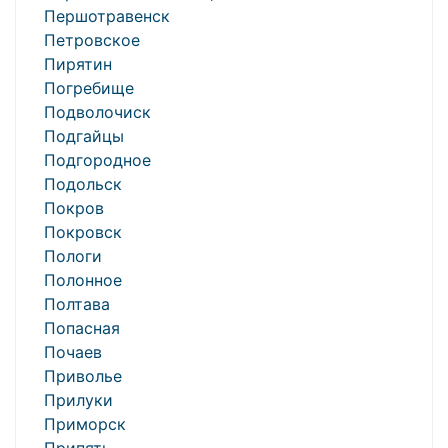
Першотравенск
Петровское
Пирятин
Погребище
Подволочиск
Подгайцы
Подгородное
Подольск
Покров
Покровск
Пологи
Полонное
Полтава
Попасная
Почаев
Приволье
Прилуки
Приморск