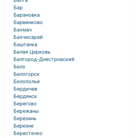
Балта
Бар
Барановка
Барвенково
Бахмач
Бахчисарай
Баштанка
Белая Церковь
Белгород-Днестровский
Белз
Белогорск
Белополье
Бердичев
Бердянск
Берегово
Бережаны
Березань
Березне
Берестечко