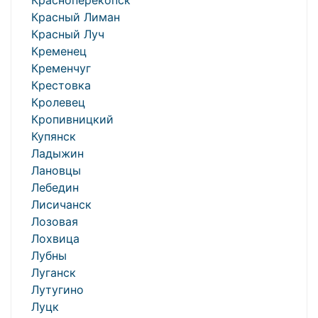
Красноперекопск
Красный Лиман
Красный Луч
Кременец
Кременчуг
Крестовка
Кролевец
Кропивницкий
Купянск
Ладыжин
Лановцы
Лебедин
Лисичанск
Лозовая
Лохвица
Лубны
Луганск
Лутугино
Луцк