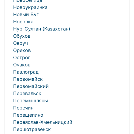
Новоселица
Новоукраинка
Новый Буг
Носовка
Нур-Султан (Казахстан)
Обухов
Овруч
Орехов
Острог
Очаков
Павлоград
Первомайск
Первомайский
Перевальск
Перемышляны
Перечин
Перещепино
Переяслав-Хмельницкий
Першотравенск