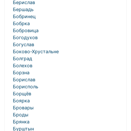
Берислав
Бершадь
Бобринец
Бобрка
Бобровица
Богодухов
Богуслав
Боково-Хрустальне
Болград
Болехов
Борзна
Борислав
Борисполь
Борщёв
Боярка
Бровары
Броды
Брянка
Бурштын