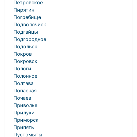
Петровское
Пирятин
Погребище
Подволочиск
Подгайцы
Подгородное
Подольск
Покров
Покровск
Пологи
Полонное
Полтава
Попасная
Почаев
Приволье
Прилуки
Приморск
Припять
Пустомыты