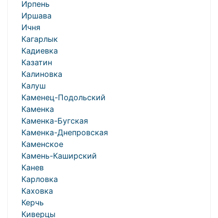
Ирпень
Иршава
Ичня
Кагарлык
Кадиевка
Казатин
Калиновка
Калуш
Каменец-Подольский
Каменка
Каменка-Бугская
Каменка-Днепровская
Каменское
Камень-Каширский
Канев
Карловка
Каховка
Керчь
Киверцы