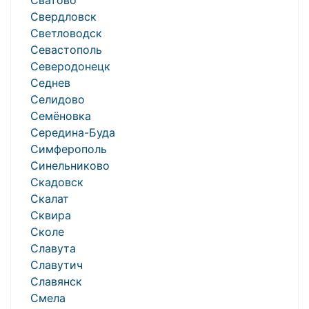
Сватово
Свердловск
Светловодск
Севастополь
Северодонецк
Седнев
Селидово
Семёновка
Середина-Буда
Симферополь
Синельниково
Скадовск
Скалат
Сквира
Сколе
Славута
Славутич
Славянск
Смела