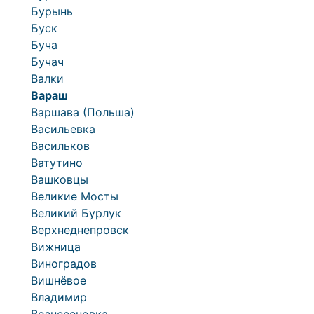
Бурынь
Буск
Буча
Бучач
Валки
Вараш
Варшава (Польша)
Васильевка
Васильков
Ватутино
Вашковцы
Великие Мосты
Великий Бурлук
Верхнеднепровск
Вижница
Виноградов
Вишнёвое
Владимир