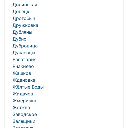
Долинская
Донецк
Дрогобыч
Дружковка
Дубляны
Дубно
Дубровица
Дунаевцы
Евпатория
Енакиево
Жашков
Ждановка
Жёлтые Воды
Жидачов
Жмеринка
Жолква
Заводское
Залещики