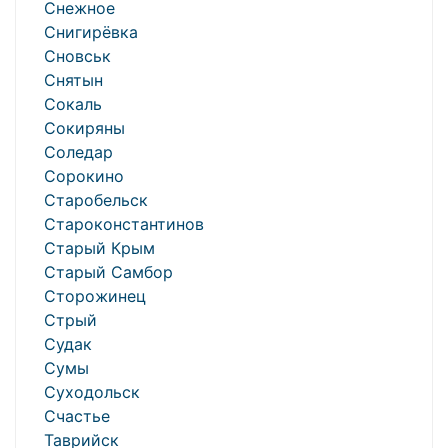
Снежное
Снигирёвка
Сновськ
Снятын
Сокаль
Сокиряны
Соледар
Сорокино
Старобельск
Староконстантинов
Старый Крым
Старый Самбор
Сторожинец
Стрый
Судак
Сумы
Суходольск
Счастье
Таврийск