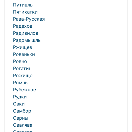
Путивль
Пятихатки
Рава-Русская
Радехов
Радивилов
Радомышль
Ржищев
Ровеньки
Ровно
Рогатин
Рожище
Ромны
Рубежное
Рудки
Саки
Самбор
Сарны
Свалява