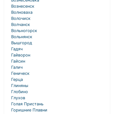
Вознесеновка
Вознесенск
Волноваха
Волочиск
Волчанск
Вольногорск
Вольнянск
Вышгород
Гадяч
Гайворон
Гайсин
Галич
Геническ
Герца
Глиняны
Глобино
Глухов
Голая Пристань
Горишние Плавни