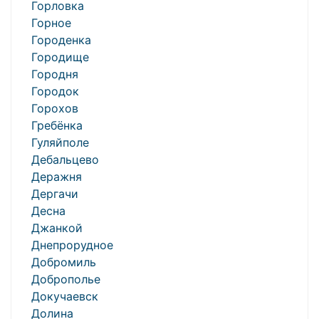
Горловка
Горное
Городенка
Городище
Городня
Городок
Горохов
Гребёнка
Гуляйполе
Дебальцево
Деражня
Дергачи
Десна
Джанкой
Днепрорудное
Добромиль
Доброполье
Докучаевск
Долина