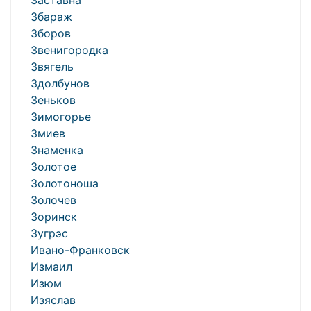
Заставна
Збараж
Зборов
Звенигородка
Звягель
Здолбунов
Зеньков
Зимогорье
Змиев
Знаменка
Золотое
Золотоноша
Золочев
Зоринск
Зугрэс
Ивано-Франковск
Измаил
Изюм
Изяслав