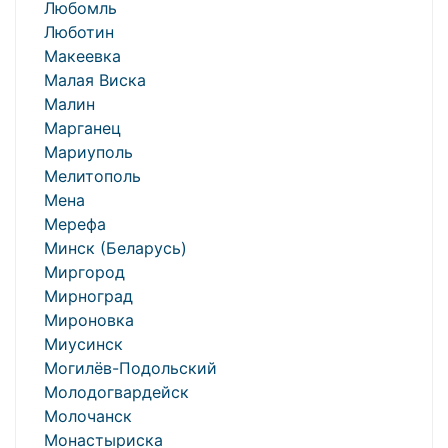
Любомль
Люботин
Макеевка
Малая Виска
Малин
Марганец
Мариуполь
Мелитополь
Мена
Мерефа
Минск (Беларусь)
Миргород
Мирноград
Мироновка
Миусинск
Могилёв-Подольский
Молодогвардейск
Молочанск
Монастыриска