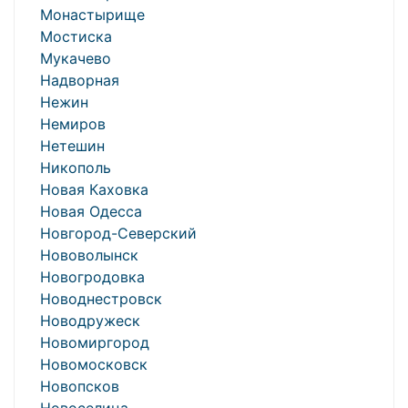
Монастырище
Мостиска
Мукачево
Надворная
Нежин
Немиров
Нетешин
Никополь
Новая Каховка
Новая Одесса
Новгород-Северский
Нововолынск
Новогродовка
Новоднестровск
Новодружеск
Новомиргород
Новомосковск
Новопсков