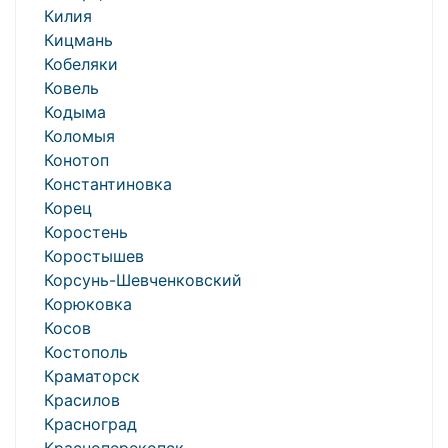
Килия
Кицмань
Кобеляки
Ковель
Кодыма
Коломыя
Конотоп
Константиновка
Корец
Коростень
Коростышев
Корсунь-Шевченковский
Корюковка
Косов
Костополь
Краматорск
Красилов
Красноград