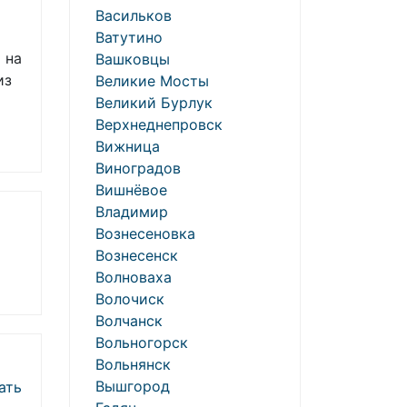
Васильков
Ватутино
 на
Вашковцы
из
Великие Мосты
Великий Бурлук
Верхнеднепровск
Вижница
Виноградов
Вишнёвое
Владимир
Вознесеновка
Вознесенск
Волноваха
Волочиск
Волчанск
Вольногорск
Вольнянск
Вышгород
ать