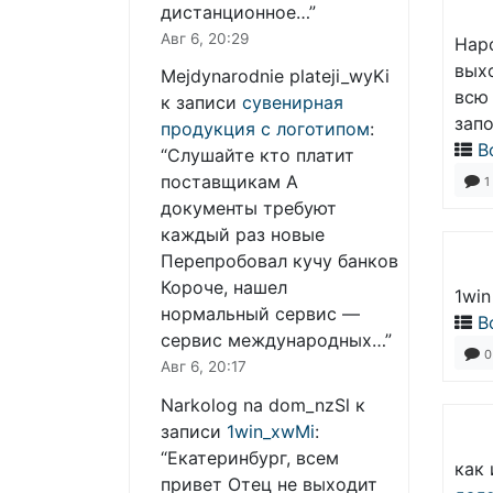
дистанционное…
”
Авг 6, 20:29
Наро
выхо
Mejdynarodnie plateji_wyKi
всю 
к записи
сувенирная
зап
продукция с логотипом
:
В
“
Слушайте кто платит
поставщикам А
1
документы требуют
каждый раз новые
Перепробовал кучу банков
Короче, нашел
1win
нормальный сервис —
В
сервис международных…
”
0
Авг 6, 20:17
Narkolog na dom_nzSl
к
записи
1win_xwMi
:
“
Екатеринбург, всем
как 
привет Отец не выходит