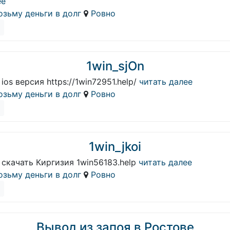
ее
озьму деньги в долг
Ровно
1win_sjOn
 ios версия https://1win72951.help/
читать далее
озьму деньги в долг
Ровно
1win_jkoi
 скачать Киргизия 1win56183.help
читать далее
озьму деньги в долг
Ровно
Вывод из запоя в Ростове