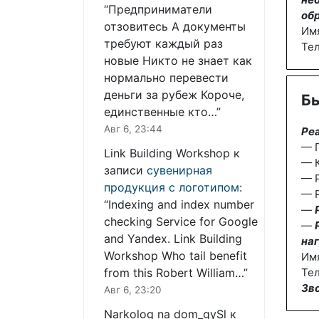
“
Предприниматели
об
отзовитесь А документы
Им
требуют каждый раз
Те
новые Никто не знает как
нормально перевести
деньги за рубеж Короче,
Бы
единственные кто…
”
Авг 6, 23:44
Ре
— П
Link Building Workshop
к
— К
записи
сувенирная
— 
продукция с логотипом
:
— Р
“
Indexing and index number
—
checking Service for Google
—
and Yandex. Link Building
наг
Workshop Who tail benefit
Им
from this Robert William…
”
Тел
Зв
Авг 6, 23:20
Narkolog na dom_gySl
к