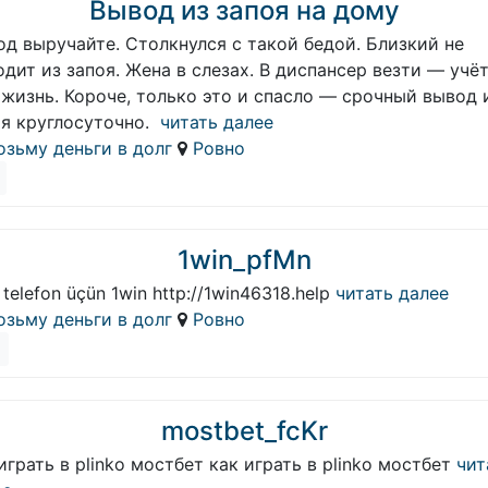
Вывод из запоя на дому
д выручайте. Столкнулся с такой бедой. Близкий не
дит из запоя. Жена в слезах. В диспансер везти — учёт
жизнь. Короче, только это и спасло — срочный вывод 
оя круглосуточно.
читать далее
озьму деньги в долг
Ровно
1win_pfMn
 telefon üçün 1win http://1win46318.help
читать далее
озьму деньги в долг
Ровно
mostbet_fcKr
играть в plinko мостбет как играть в plinko мостбет
чит