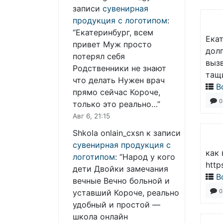
записи
сувенирная
продукция с логотипом
:
“
Екатеринбург, всем
Екат
привет Муж просто
долг
потерял себя
выз
Родственники не знают
тащ
что делать Нужен врач
В
прямо сейчас Короче,
0
только это реально…
”
Авг 6, 21:15
Shkola onlain_cxsn
к записи
сувенирная продукция с
как 
логотипом
: “
Народ у кого
http
дети Двойки замечания
В
вечные Вечно больной и
0
уставший Короче, реально
удобный и простой —
школа онлайн