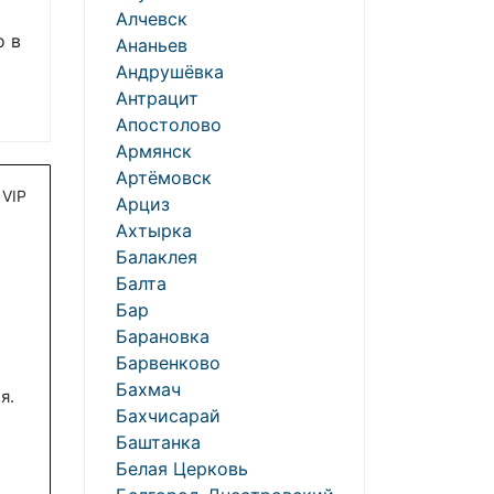
Алчевск
о в
Ананьев
Андрушёвка
Антрацит
Апостолово
Армянск
Артёмовск
VIP
Арциз
Ахтырка
Балаклея
Балта
Бар
Барановка
Барвенково
Бахмач
я.
Бахчисарай
Баштанка
Белая Церковь