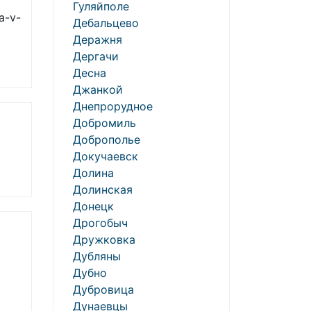
Гуляйполе
a-v-
Дебальцево
Деражня
Дергачи
Десна
Джанкой
Днепрорудное
Добромиль
Доброполье
Докучаевск
Долина
Долинская
Донецк
Дрогобыч
Дружковка
Дубляны
Дубно
Дубровица
Дунаевцы