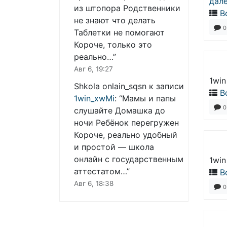
дал
из штопора Родственники
В
не знают что делать
0
Таблетки не помогают
Короче, только это
реально…
”
Авг 6, 19:27
1win
Shkola onlain_sqsn
к записи
В
1win_xwMi
: “
Мамы и папы
0
слушайте Домашка до
ночи Ребёнок перегружен
Короче, реально удобный
и простой — школа
онлайн с государственным
1win
аттестатом…
”
В
Авг 6, 18:38
0