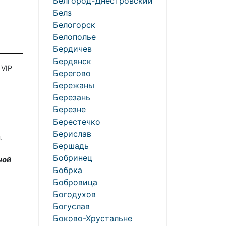
Белгород-Днестровский
Белз
Белогорск
Белополье
Бердичев
Бердянск
VIP
Берегово
Бережаны
Березань
Березне
Берестечко
Берислав
.
Бершадь
Бобринец
ной
Бобрка
Бобровица
Богодухов
Богуслав
Боково-Хрустальне