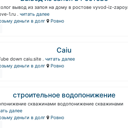
олог вывод из запоя на дому в ростове vyvod-iz-zapoy
ove-1.ru .
читать далее
озьму деньги в долг
Ровно
Caiu
ube down caiu.site .
читать далее
озьму деньги в долг
Ровно
строительное водопонижение
опонижение скважинами водопонижение скважинами
ать далее
озьму деньги в долг
Ровно