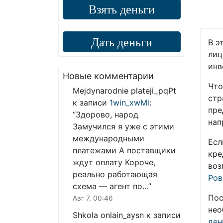
Взять деньги
Дать деньги
В э
лиц
инв
Новые комментарии
Что
Mejdynarodnie plateji_pqPt
стр
к записи
1win_xwMi
:
пре
“
Здорово, народ
нап
Замучился я уже с этими
международными
Есл
платежами А поставщики
кре
ждут оплату Короче,
воз
реально работающая
Ров
схема — агент по…
”
Пос
Авг 7, 00:46
нео
Shkola onlain_aysn
к записи
ден