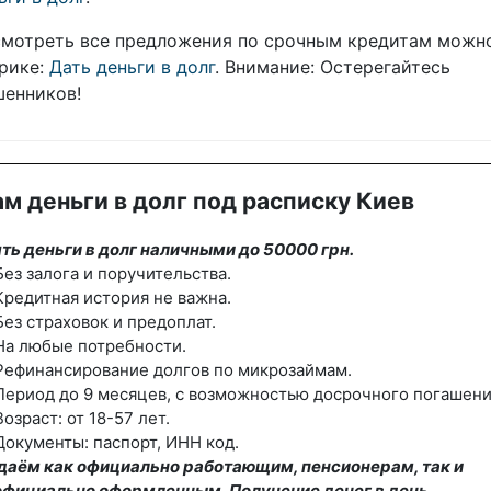
мотреть все предложения по срочным кредитам можн
рике:
Дать деньги в долг
. Внимание: Остерегайтесь
енников!
м деньги в долг под расписку Киев
ть деньги в долг наличными до 50000 грн.
ез залога и поручительства.
редитная история не важна.
ез страховок и предоплат.
На любые потребности.
Рефинансирование долгов по микрозаймам.
ериод до 9 месяцев, с возможностью досрочного погашени
озраст: от 18-57 лет.
окументы: паспорт, ИНН код.
даём как официально работающим, пенсионерам, так и
официально оформленным. Получение денег в день