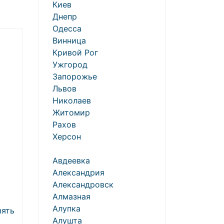
Киев
Днепр
Одесса
Винница
Кривой Рог
Ужгород
Запорожье
Львов
Николаев
Житомир
Рахов
Херсон
о
Авдеевка
Александрия
Александровск
Алмазная
Алупка
зять
Алушта