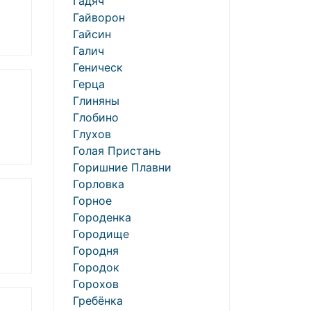
Гадяч
Гайворон
Гайсин
Галич
Геническ
Герца
Глиняны
Глобино
Глухов
Голая Пристань
Горишние Плавни
Горловка
Горное
Городенка
Городище
Городня
Городок
Горохов
Гребёнка