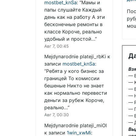
mostbet_knSa
: “
Мамы и
папы слушайте Каждый
Пос
день как на работу А эти
руб
бесконечные ремонты в
мош
классе Короче, реально
удобный и простой…
”
Авг 7, 00:45
Да
Mejdynarodnie plateji_rbKi
к
записи
mostbet_knSa
:
Взя
“
Ребята у кого бизнес за
— Б
границей То комиссии
— К
бешеные Никто не знает
— Б
как нормально перевести
— 
деньги за рубеж Короче,
— 
реально…
”
— П
Авг 7, 00:30
— В
— Д
Mejdynarodnie plateji_miOl
Вы
к записи
1win_xwMi
:
не