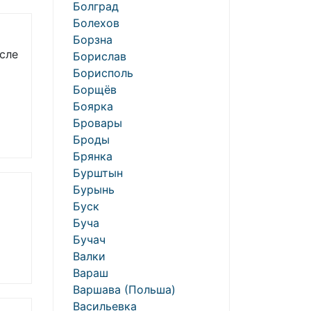
Болград
Болехов
Борзна
осле
Борислав
Борисполь
Борщёв
Боярка
Бровары
Броды
Брянка
Бурштын
Бурынь
Буск
Буча
Бучач
Валки
Вараш
Варшава (Польша)
Васильевка