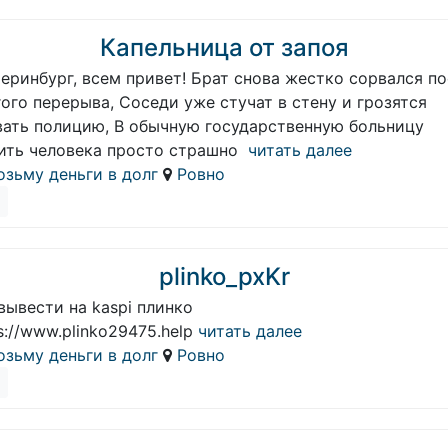
Капельница от запоя
еринбург, всем привет! Брат снова жестко сорвался п
ого перерыва, Соседи уже стучат в стену и грозятся
вать полицию, В обычную государственную больницу
ить человека просто страшно
читать далее
озьму деньги в долг
Ровно
plinko_pxKr
вывести на kaspi плинко
s://www.plinko29475.help
читать далее
озьму деньги в долг
Ровно