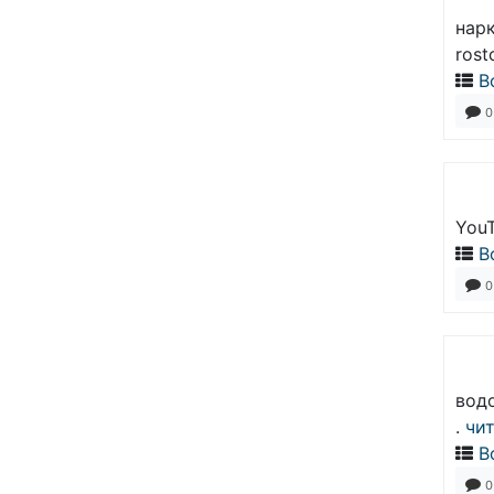
нарк
rost
В
0
YouT
В
0
вод
.
чит
В
0