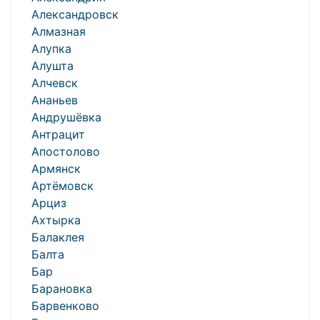
Александровск
Алмазная
Алупка
Алушта
Алчевск
Ананьев
Андрушёвка
Антрацит
Апостолово
Армянск
Артёмовск
Арциз
Ахтырка
Балаклея
Балта
Бар
Барановка
Барвенково