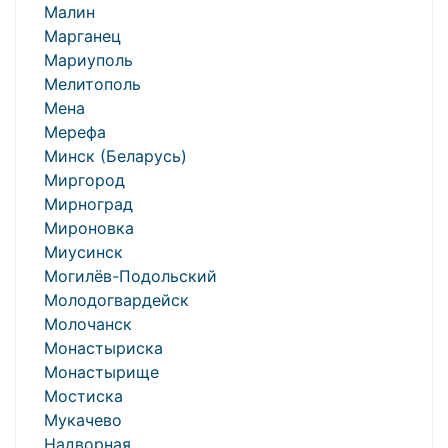
Малин
Марганец
Мариуполь
Мелитополь
Мена
Мерефа
Минск (Беларусь)
Миргород
Мирноград
Мироновка
Миусинск
Могилёв-Подольский
Молодогвардейск
Молочанск
Монастыриска
Монастырище
Мостиска
Мукачево
Надворная