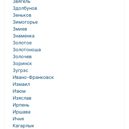
Звягель
Здолбунов
Зеньков
Зимогорье
Змиев
Знаменка
Золотое
Золотоноша
Золочев
Зоринск
Зугрэс
Ивано-Франковск
Измаил
Изюм
Изяслав
Ирпень
Иршава
Ичня
Кагарлык