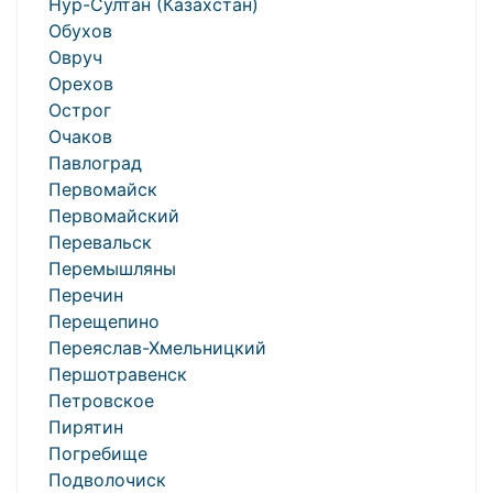
Нур-Султан (Казахстан)
Обухов
Овруч
Орехов
Острог
Очаков
Павлоград
Первомайск
Первомайский
Перевальск
Перемышляны
Перечин
Перещепино
Переяслав-Хмельницкий
Першотравенск
Петровское
Пирятин
Погребище
Подволочиск