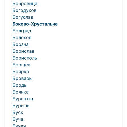
Бобровица
Богодухов
Богуслав
Боково-Хрустальне
Болград
Болехов
Борзна
Борислав
Борисполь
Борщёв
Боярка
Бровары
Броды
Брянка
Бурштын
Бурынь
Буск
Буча
Бучач