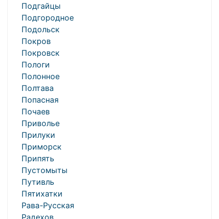
Подгайцы
Подгородное
Подольск
Покров
Покровск
Пологи
Полонное
Полтава
Попасная
Почаев
Приволье
Прилуки
Приморск
Припять
Пустомыты
Путивль
Пятихатки
Рава-Русская
Радехов