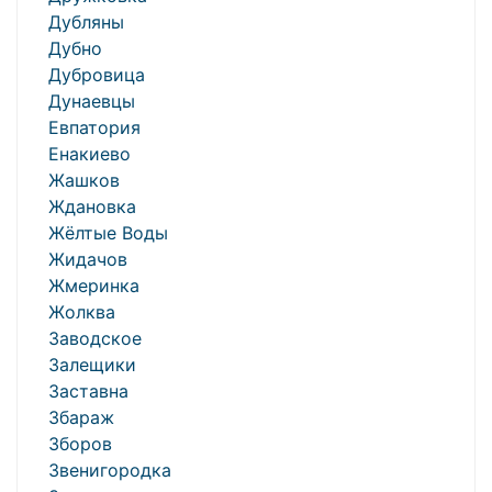
Дубляны
Дубно
Дубровица
Дунаевцы
Евпатория
Енакиево
Жашков
Ждановка
Жёлтые Воды
Жидачов
Жмеринка
Жолква
Заводское
Залещики
Заставна
Збараж
Зборов
Звенигородка