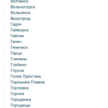
Волчанск
Вольногорск
Вольнянск
Вышгород
Гадяч
Гайворон
Гайсин
Галич
Геническ
Герца
Глиняны
Глобино
Глухов
Голая Пристань
Горишние Плавни
Горловка
Горное
Городенка
Городище