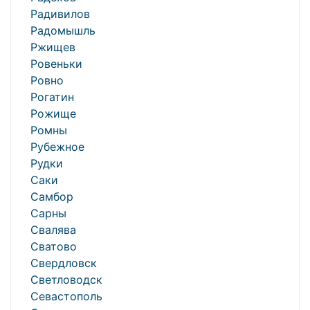
Радивилов
Радомышль
Ржищев
Ровеньки
Ровно
Рогатин
Рожище
Ромны
Рубежное
Рудки
Саки
Самбор
Сарны
Свалява
Сватово
Свердловск
Светловодск
Севастополь