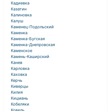
Кадиевка
Казатин
Калиновка
Калуш
Каменец-Подольский
Каменка
Каменка-Бугская
Каменка-Днепровская
Каменское
Камень-Каширский
Канев
Карловка
Каховка
Керчь
Киверцы
Килия
Кицмань
Кобеляки
Ковель