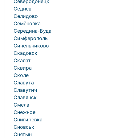
Северодонецк
Седнев
Селидово
Семёновка
Середина-Буда
Симферополь
Синельниково
Скадовск
Скалат
Сквира
Сколе
Славута
Славутич
Славянск
Смела
Снежное
Снигирёвка
Сновськ
Снятын