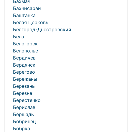
Бахмач
Бахчисарай
Баштанка
Белая Церковь
Белгород-Днестровский
Белз
Белогорск
Белополье
Бердичев
Бердянск
Берегово
Бережаны
Березань
Березне
Берестечко
Берислав
Бершадь
Бобринец
Бобрка