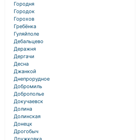
Городня
Городок
Горохов
Гребёнка
Гуляйполе
Дебальцево
Деражня
Дергачи
Десна
Джанкой
Днепрорудное
Добромиль
Доброполье
Докучаевск
Долина
Долинская
Донецк
Дрогобыч
Дружковка