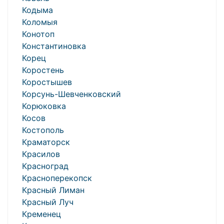
Кодыма
Коломыя
Конотоп
Константиновка
Корец
Коростень
Коростышев
Корсунь-Шевченковский
Корюковка
Косов
Костополь
Краматорск
Красилов
Красноград
Красноперекопск
Красный Лиман
Красный Луч
Кременец