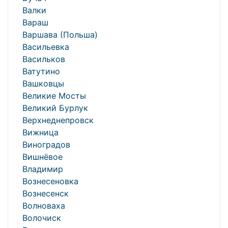
Валки
Вараш
Варшава (Польша)
Васильевка
Васильков
Ватутино
Вашковцы
Великие Мосты
Великий Бурлук
Верхнеднепровск
Вижница
Виноградов
Вишнёвое
Владимир
Вознесеновка
Вознесенск
Волноваха
Волочиск