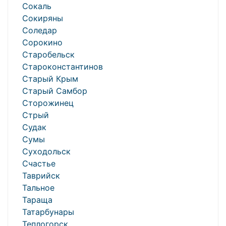
Сокаль
Сокиряны
Соледар
Сорокино
Старобельск
Староконстантинов
Старый Крым
Старый Самбор
Сторожинец
Стрый
Судак
Сумы
Суходольск
Счастье
Таврийск
Тальное
Тараща
Татарбунары
Теплогорск