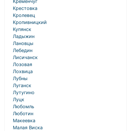
Кременчуг
Крестовка
Кролевец
Кропивницкий
Купянск
Ладыжин
Лановцы
Лебедин
Лисичанск
Лозовая
Лохвица
Лубны
Луганск
Лутугино
Луцк
Любомль
Люботин
Макеевка
Малая Виска