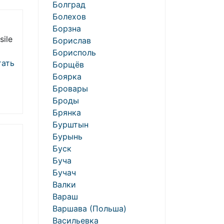
Болград
Болехов
Борзна
sile
Борислав
Борисполь
ать
Борщёв
Боярка
Бровары
Броды
Брянка
Бурштын
Бурынь
Буск
Буча
Бучач
Валки
Вараш
Варшава (Польша)
Васильевка