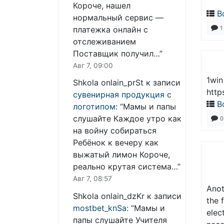
Короче, нашел
В
нормальный сервис —
1
платежка онлайн с
отслеживанием
Поставщик получил…
”
Авг 7, 09:00
1win
Shkola onlain_prSt
к записи
http
сувенирная продукция с
В
логотипом
: “
Мамы и папы
слушайте Каждое утро как
0
на войну собираться
Ребёнок к вечеру как
выжатый лимон Короче,
реально крутая система…
”
Авг 7, 08:57
Anot
Shkola onlain_dzKr
к записи
the 
mostbet_knSa
: “
Мамы и
elec
папы слушайте Учителя