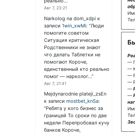
реально…
”
об
Авг 7, 23:21
Им
Narkolog na dom_xdpi
к
Те
записи
1win_xwMi
: “
Люди
помогите советом
Ситуация критическая
Бы
Родственники не знают
что делать Таблетки не
Ре
помогают Короче,
— П
единственный кто реально
— К
— 
помог — нарколог…
”
— Р
Авг 7, 21:41
—
Mejdynarodnie plateji_zsEn
—
к записи
mostbet_knSa
:
наг
“
Ребята у кого бизнес за
Им
границей То сроки по две
Тел
Зв
недели Перепробовал кучу
банков Короче,