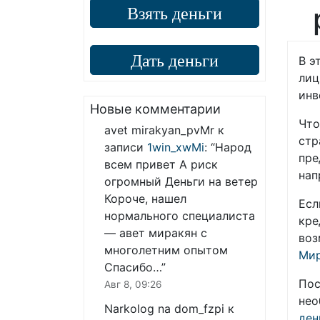
Взять деньги
Дать деньги
В э
лиц
инв
Новые комментарии
Что
avet mirakyan_pvMr
к
стр
записи
1win_xwMi
: “
Народ
пре
всем привет А риск
нап
огромный Деньги на ветер
Короче, нашел
Есл
нормального специалиста
кре
— авет миракян с
воз
многолетним опытом
Ми
Спасибо…
”
Пос
Авг 8, 09:26
нео
Narkolog na dom_fzpi
к
ден