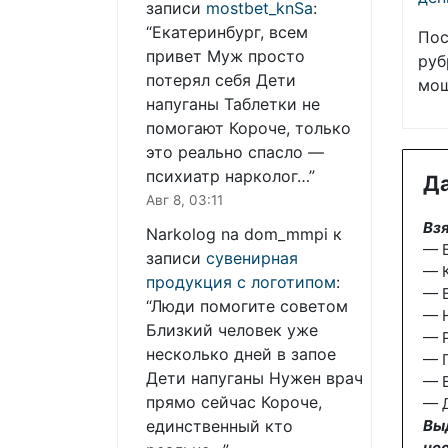
записи
mostbet_knSa
:
“
Екатеринбург, всем
Пос
привет Муж просто
руб
потерял себя Дети
мош
напуганы Таблетки не
помогают Короче, только
это реально спасло —
психиатр нарколог…
”
Да
Авг 8, 03:11
Взя
Narkolog na dom_mmpi
к
— Б
записи
сувенирная
— К
продукция с логотипом
:
— Б
“
Люди помогите советом
— 
Близкий человек уже
— 
несколько дней в запое
— П
Дети напуганы Нужен врач
— В
прямо сейчас Короче,
— Д
Вы
единственный кто
не