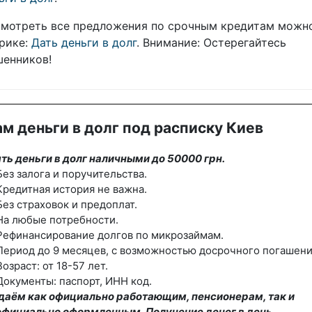
мотреть все предложения по срочным кредитам можн
рике:
Дать деньги в долг
. Внимание: Остерегайтесь
енников!
м деньги в долг под расписку Киев
ть деньги в долг наличными до 50000 грн.
ез залога и поручительства.
редитная история не важна.
ез страховок и предоплат.
На любые потребности.
Рефинансирование долгов по микрозаймам.
ериод до 9 месяцев, с возможностью досрочного погашени
озраст: от 18-57 лет.
окументы: паспорт, ИНН код.
даём как официально работающим, пенсионерам, так и
официально оформленным. Получение денег в день