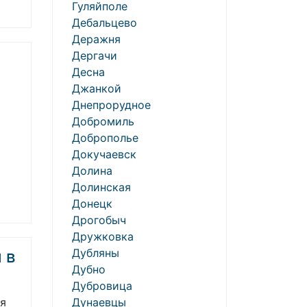
Гуляйполе
Дебальцево
Деражня
Дергачи
Десна
Джанкой
Днепрорудное
Добромиль
Доброполье
Докучаевск
Долина
Долинская
Донецк
Дрогобыч
Дружковка
Дубляны
 в
Дубно
Дубровица
ся
Дунаевцы