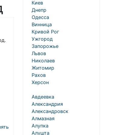
Киев
д
Днепр
Одесса
Винница
Кривой Рог
Ужгород
од.
Запорожье
Львов
Николаев
Житомир
Рахов
Херсон
о
Авдеевка
Александрия
Александровск
Алмазная
Алупка
зять
Алушта