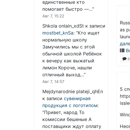
единственные кто
помогает быстро —…
”
Авг 7, 15:22
Russ
Shkola onlain_xdSt
к записи
as p
mostbet_knSa
: “
Кто ищет
laun
нормальную школу
дал
Замучились мы с этой
В
обычной школой Ребёнок
0
к вечеру как выжатый
лимон Короче, нашли
отличный выход…
”
Авг 7, 14:57
5 с
Mejdynarodnie plateji_qhEn
http
к записи
сувенирная
issl
продукция с логотипом
:
“
Привет, народ То
Wind
комиссии бешеные А
Нео
поставщики ждут оплату