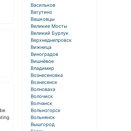
Васильков
Ватутино
Вашковцы
Великие Мосты
Великий Бурлук
Верхнеднепровск
Вижница
Виноградов
Вишнёвое
Владимир
Вознесеновка
Вознесенск
Волноваха
Волочиск
Волчанск
 be
Вольногорск
ating
Вольнянск
Вышгород