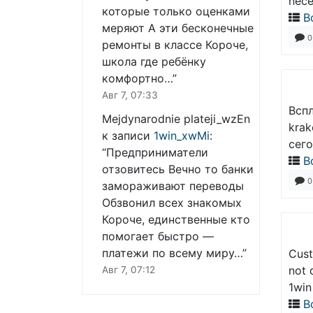
nece
которые только оценками
В
меряют А эти бесконечные
0
ремонты в классе Короче,
школа где ребёнку
комфортно…
”
Авг 7, 07:33
Всп
Mejdynarodnie plateji_wzEn
krak
к записи
1win_xwMi
:
сего
“
Предприниматели
В
отзовитесь Вечно то банки
0
замораживают переводы
Обзвонил всех знакомых
Короче, единственные кто
помогает быстро —
платежи по всему миру…
”
Cust
not 
Авг 7, 07:12
1win
В