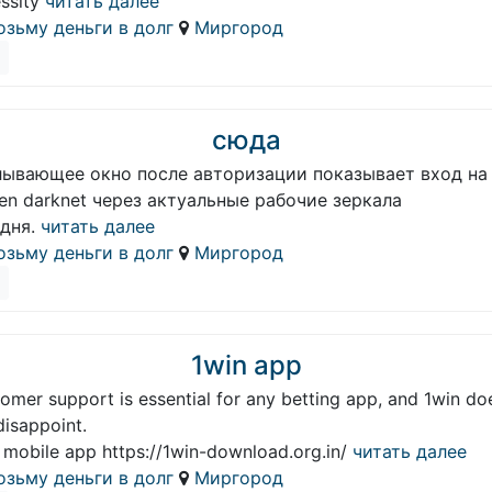
ssity
читать далее
озьму деньги в долг
Миргород
сюда
лывающее окно после авторизации показывает вход на
en darknet через актуальные рабочие зеркала
дня.
читать далее
озьму деньги в долг
Миргород
1win app
omer support is essential for any betting app, and 1win do
disappoint.
 mobile app https://1win-download.org.in/
читать далее
озьму деньги в долг
Миргород