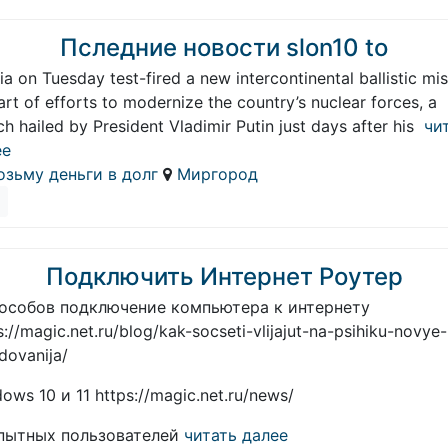
Пследние новости slon10 to
ia on Tuesday test-fired a new intercontinental ballistic mis
art of efforts to modernize the country’s nuclear forces, a
ch hailed by President Vladimir Putin just days after his
чит
ее
озьму деньги в долг
Миргород
Подключить Интернет Роутер
пособов подключение компьютера к интернету
s://magic.net.ru/blog/kak-socseti-vlijajut-na-psihiku-novye-
edovanija/
ows 10 и 11 https://magic.net.ru/news/
пытных пользователей
читать далее