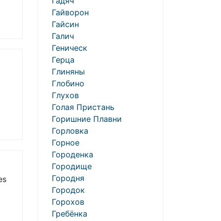
Гадяч
Гайворон
Гайсин
Галич
Геническ
Герца
Глиняны
Глобино
Глухов
Голая Пристань
Горишние Плавни
Горловка
Горное
Городенка
Городище
Городня
es
Городок
Горохов
Гребёнка