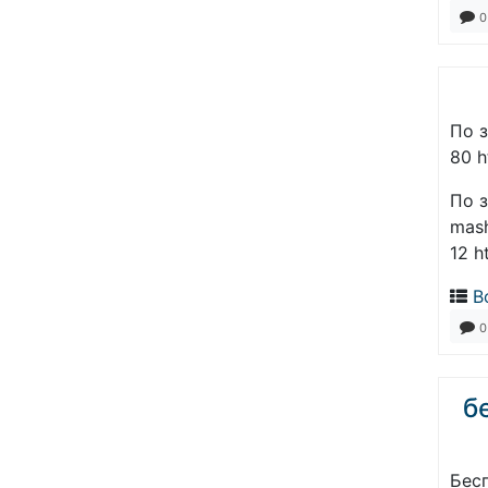
0
По з
80 h
По з
mas
12 h
В
0
б
Бес