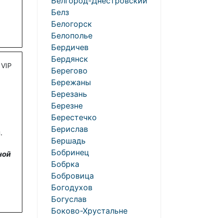
Белгород-Днестровский
Белз
Белогорск
Белополье
Бердичев
Бердянск
VIP
Берегово
Бережаны
Березань
Березне
Берестечко
Берислав
.
Бершадь
Бобринец
ной
Бобрка
Бобровица
Богодухов
Богуслав
Боково-Хрустальне