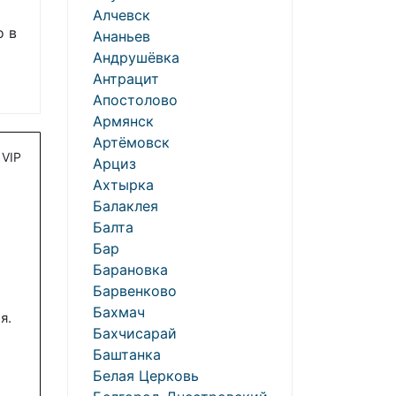
Алчевск
о в
Ананьев
Андрушёвка
Антрацит
Апостолово
Армянск
Артёмовск
VIP
Арциз
Ахтырка
Балаклея
Балта
Бар
Барановка
Барвенково
Бахмач
я.
Бахчисарай
Баштанка
Белая Церковь