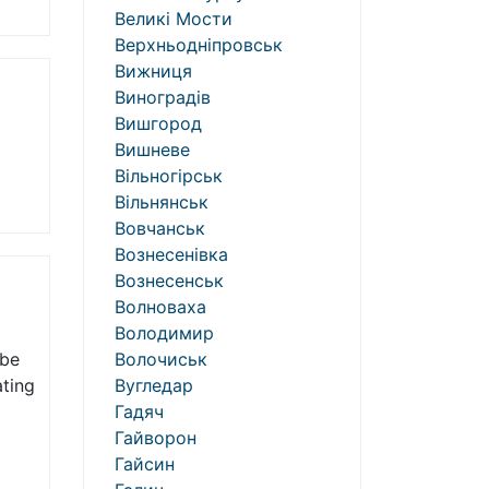
Великі Мости
Верхньодніпровськ
Вижниця
Виноградів
Вишгород
Вишневе
Вільногірськ
Вільнянськ
Вовчанськ
Вознесенівка
Вознесенськ
Волноваха
Володимир
 be
Волочиськ
ating
Вугледар
Гадяч
Гайворон
Гайсин