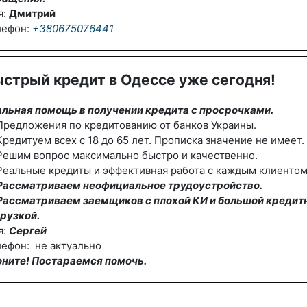
я:
Дмитрий
лефон:
+380675076441
стрый кредит в Одессе уже сегодня!
альная помощь в получении кредита с просрочками.
редложения по кредитованию от банков Украины.
редитуем всех с 18 до 65 лет. Прописка значение не имеет.
Решим вопрос максимально быстро и качественно.
еальные кредиты и эффективная работа с каждым клиентом
Рассматриваем неофициальное трудоустройство.
Рассматриваем заемщиков с плохой КИ и большой кредит
рузкой.
я:
Сергей
ефон: не актуально
оните! Постараемся помочь.