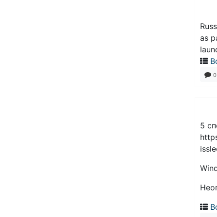
Russ
as p
laun
В
0
5 с
http
issl
Wind
Нео
В