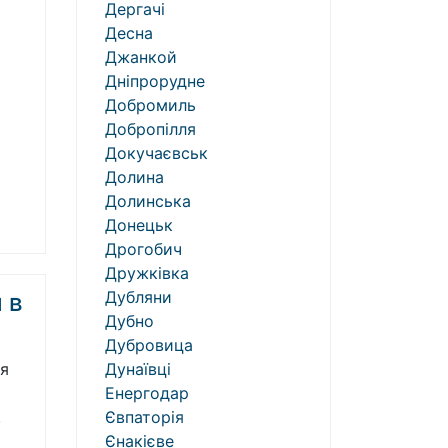
Дергачі
Десна
Джанкой
Дніпрорудне
Добромиль
Добропілля
Докучаєвськ
Долина
Долинська
Донецьк
Дрогобич
Дружківка
Дубляни
 в
Дубно
Дубровица
ся
Дунаївці
Енергодар
.
Євпаторія
Єнакієве