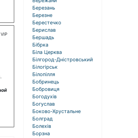
Бережани
Березань
Березне
Берестечко
Берислав
VIP
Бершадь
Бібрка
Біла Церква
Білгород-Дністровський
Білогірськ
Білопілля
.
Бобринець
Бобровиця
ной
Богодухів
Богуслав
Боково-Хрустальне
Болград
Болехів
Борзна