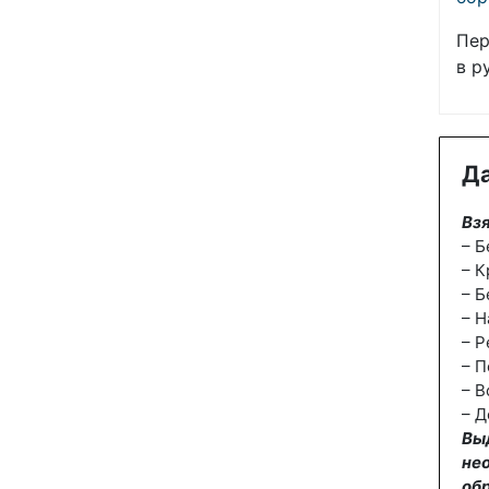
Пер
в р
Да
Взя
– Б
– К
– Б
– Н
– Р
– П
– В
– Д
Вы
не
об