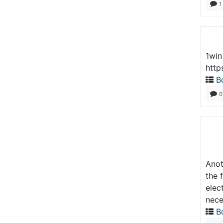
1
1win
http
В
0
Anot
the 
elec
nece
В