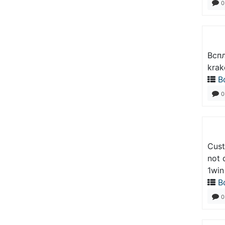
0
Всп
krak
В
0
Cust
not 
1win
В
0