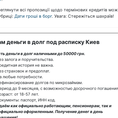
еглянути всі пропозиції щодо термінових кредитів мож
убриці:
Дати гроші в борг
. Увага: Стережіться шахраїв!
м деньги в долг под расписку Киев
ть деньги в долг наличными до 50000 грн.
ез залога и поручительства.
редитная история не важна.
ез страховок и предоплат.
а любые потребности.
ефинансирование долгов по микрозаймам.
ериод до 9 месяцев, с возможностью досрочного погашения
озраст: от 18-57 лет.
окументы: паспорт, ИНН код.
даём как официально работающим, пенсионерам, так и
официально оформленным. Получение денег в день
ращения!