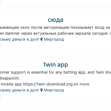
сюда
лывающее окно после авторизации показывает вход на
en darknet через актуальные рабочие зеркала сегодня.
озьму деньги в долг
Миргород
1win app
omer support is essential for any betting app, and 1win do
disappoint.
 mobile app https://1win-download.org.in/
more
озьму деньги в долг
Миргород