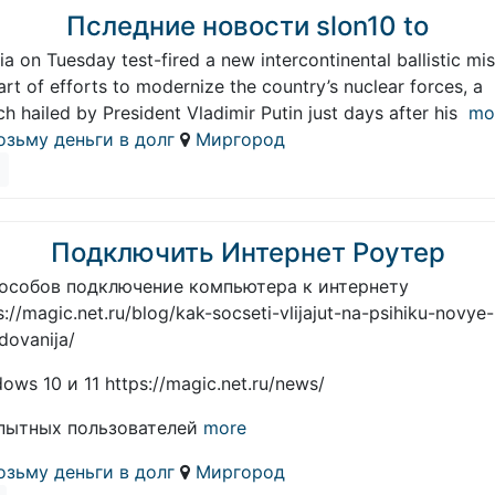
Пследние новости slon10 to
ia on Tuesday test-fired a new intercontinental ballistic mis
art of efforts to modernize the country’s nuclear forces, a
ch hailed by President Vladimir Putin just days after his
mo
озьму деньги в долг
Миргород
Подключить Интернет Роутер
пособов подключение компьютера к интернету
s://magic.net.ru/blog/kak-socseti-vlijajut-na-psihiku-novye-
edovanija/
ows 10 и 11 https://magic.net.ru/news/
пытных пользователей
more
озьму деньги в долг
Миргород