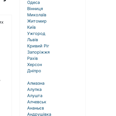
Одеса
Вінниця
Миколаїв
Житомир
их
Київ
Ужгород
Львів
Кривий Ріг
Запоріжжя
Рахів
Херсон
Дніпро
о
Алмазна
Алупка
Алушта
Алчевськ
Ананьєв
Андрушівка