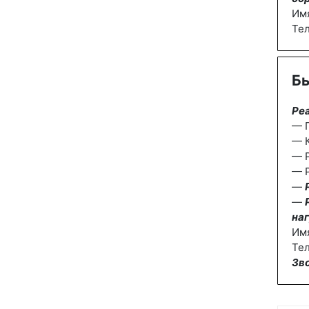
Им
Те
Бы
Ре
— П
— К
— 
— Р
—
—
наг
Им
Тел
Зв