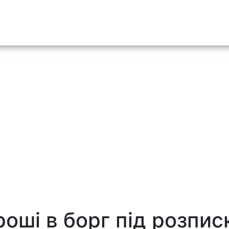
o content
роші в борг під розпис