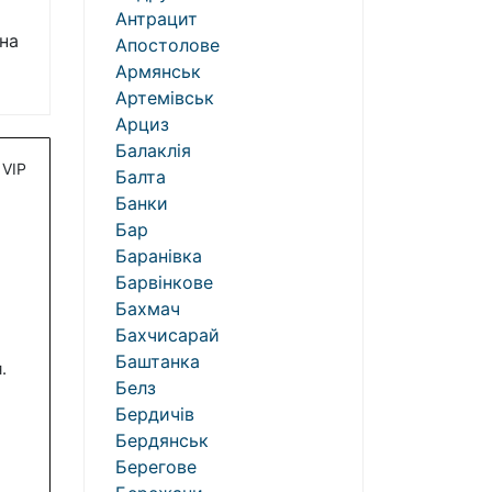
Антрацит
на
Апостолове
Армянськ
Артемівськ
Арциз
Балаклія
VIP
Балта
Банки
Бар
Баранівка
Барвінкове
Бахмач
Бахчисарай
Баштанка
.
Белз
Бердичів
Бердянськ
Берегове