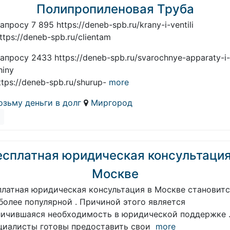
Полипропиленовая Труба
апросу 7 895 https://deneb-spb.ru/krany-i-ventili
ttps://deneb-spb.ru/clientam
апросу 2433 https://deneb-spb.ru/svarochnye-apparaty-i-
hiny
ttps://deneb-spb.ru/shurup-
more
озьму деньги в долг
Миргород
есплатная юридическая консультация
Москве
платная юридическая консультация в Москве становит
более популярной . Причиной этого является
личившаяся необходимость в юридической поддержке 
циалисты готовы предоставить свои
more