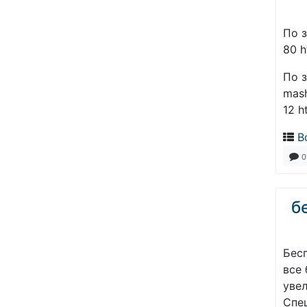
По з
80 h
По з
mas
12 h
В
0
б
Бес
все 
уве
Спе