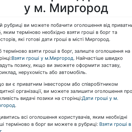
у м. Миргород
ій рубриці ви можете побачити оголошення від приватн
б, яким терміново необхідно взяти гроші в борг та
есторів, які готові дати гроші в місті Миргород.
 терміново взяти гроші в борг, залиште оголошення на
рінці:
Взяти гроші у м.Миргород
. Найчастіше швидко
адуть позику, якщо ви зможете оформити заставу,
риклад, нерухомість або автомобіль.
о ви є приватним інвестором або співробітником
дитної організації, ви можете залишити оголошення пр
ливість видачі позики на сторінці:
Дати гроші у м.
ргород
.
ивитись всі оголошення користувачів, яким необхідні
ші терміново в борг ви можете в рубриці:
Взяти гроші в
г
.