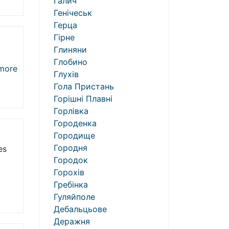
Галич
Генічеськ
Герца
Гірне
Глиняни
Глобино
more
Глухів
Гола Пристань
Горішні Плавні
Горлівка
Городенка
Городище
Городня
es
Городок
Горохів
Гребінка
Гуляйполе
Дебальцьове
Деражня