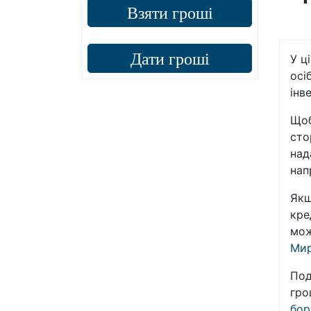
Взяти гроші
Дати гроші
У ц
осі
інв
Щоб
сто
над
нап
Якщ
кре
мож
Ми
Под
гро
бор