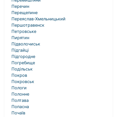
Перемишляни
Перечин
Перещепине
Переяслав-Хмельницький
Першотравенск
Петровське
Пирятин
Підволочиськ
Підгайці
Підгородне
Погребище
Подільськ
Покров
Покровськ
Пологи
Полонне
Полтава
Попасна
Почаїв