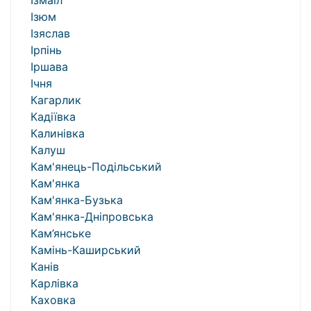
Ізмаїл
Ізюм
Ізяслав
Ірпінь
Іршава
Ічня
Кагарлик
Кадіївка
Калинівка
Калуш
Кам'янець-Подільський
Кам'янка
Кам'янка-Бузька
Кам'янка-Дніпровська
Кам’янське
Камінь-Каширський
Канів
Карлівка
Каховка