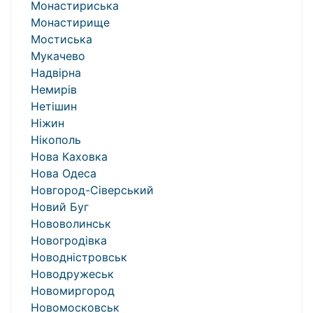
Монастириська
Монастирище
Мостиська
Мукачево
Надвірна
Немирів
Нетішин
Ніжин
Нікополь
Нова Каховка
Нова Одеса
Новгород-Сіверський
Новий Буг
Нововолинськ
Новогродівка
Новодністровськ
Новодружеськ
Новомиргород
Новомосковськ