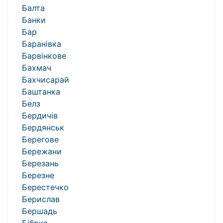
Балта
Банки
Бар
Баранівка
Барвінкове
Бахмач
Бахчисарай
Баштанка
Белз
Бердичів
Бердянськ
Берегове
Бережани
Березань
Березне
Берестечко
Берислав
Бершадь