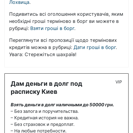
Лохвица
.
Подивитись всі оголошення користувачів, яким
необхідні гроші терміново в борг ви можете в
рубриці:
Взяти гроші в борг
.
Переглянути всі пропозиції щодо термінових
кредитів можна в рубриці:
Дати гроші в борг
.
Увага: Стережіться шахраїв!
VIP
Дам деньги в долг под
расписку Киев
Взять деньги в долг наличными до 50000 грн.
– Без залога и поручительства.
– Кредитная история не важна.
– Без страховок и предоплат.
– На любые потребности.