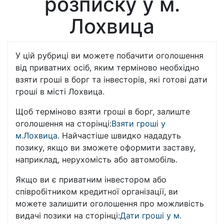
розписку у м.
Лохвица
У цій рубриці ви можете побачити оголошення
від приватних осіб, яким терміново необхідно
взяти гроші в борг та інвесторів, які готові дати
гроші в місті Лохвица.
Щоб терміново взяти гроші в борг, залиште
оголошення на сторінці:
Взяти гроші у
м.Лохвица
. Найчастіше швидко нададуть
позику, якщо ви зможете оформити заставу,
наприклад, нерухомість або автомобіль.
Якщо ви є приватним інвестором або
співробітником кредитної організації, ви
можете залишити оголошення про можливість
видачі позики на сторінці:
Дати гроші у м.