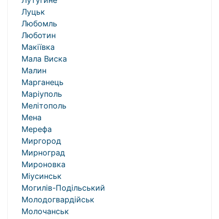
Лутугине
Луцьк
Любомль
Люботин
Макіївка
Мала Виска
Малин
Марганець
Маріуполь
Мелітополь
Мена
Мерефа
Миргород
Мирноград
Мироновка
Міусинськ
Могилів-Подільський
Молодогвардійськ
Молочанськ