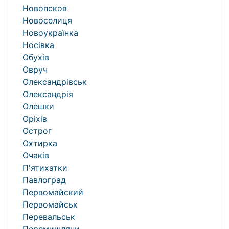
Новопсков
Новоселиця
Новоукраїнка
Носівка
Обухів
Овруч
Олександрівськ
Олександрія
Олешки
Оріхів
Острог
Охтирка
Очаків
П'ятихатки
Павлоград
Первомайский
Первомайськ
Перевальськ