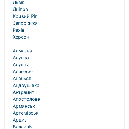
Львів
Дніпро
Кривий Ріг
Запоріжжя
Рахів
Херсон
Алмазна
Алупка
Алушта
Алчевськ
Ананьєв
Андрушівка
Антрацит
Апостолове
Армянськ
Артемівськ
Арциз
Балаклія