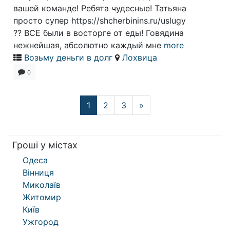
вашей команде! Ребята чудесные! Татьяна
просто супер https://shcherbinins.ru/uslugy
?? ВСЕ были в восторге от еды! Говядина
нежнейшая, абсолютно каждый мне
more
Возьму деньги в долг
Лохвица
0
1
2
3
»
Гроші у містах
Одеса
Вінниця
Миколаїв
Житомир
Київ
Ужгород