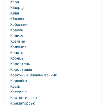
Керч
Ківерці
Кілія
Кіцмань
Кобеляки
Ковель
Кодима
Козятин
Коломия
Конотоп
Корець
Коростень
Коростишів
Корсунь-Шевченківський
Корюківка
Косів
Костопіль
Костянтинівка
Краматорськ