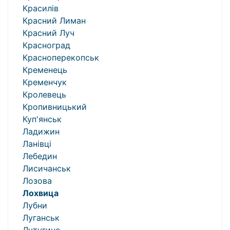
Красилів
Красний Лиман
Красний Луч
Красноград
Красноперекопськ
Кременець
Кременчук
Кролевець
Кропивницький
Куп'янськ
Ладижин
Ланівці
Лебедин
Лисичанськ
Лозова
Лохвица
Лубни
Луганськ