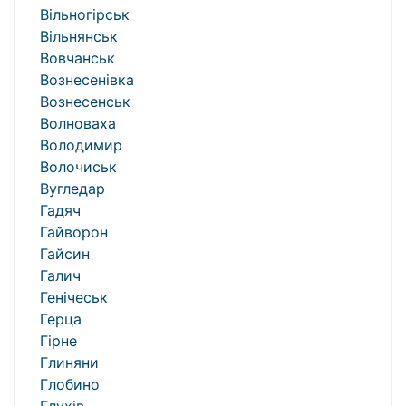
Вільногірськ
Вільнянськ
Вовчанськ
Вознесенівка
Вознесенськ
Волноваха
Володимир
Волочиськ
Вугледар
Гадяч
Гайворон
Гайсин
Галич
Генічеськ
Герца
Гірне
Глиняни
Глобино