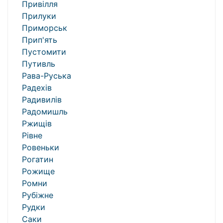
Привілля
Прилуки
Приморськ
Прип'ять
Пустомити
Путивль
Рава-Руська
Радехів
Радивилів
Радомишль
Ржищів
Рівне
Ровеньки
Рогатин
Рожище
Ромни
Рубіжне
Рудки
Саки