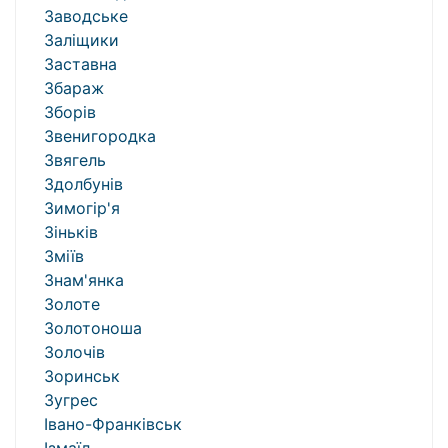
Заводське
Заліщики
Заставна
Збараж
Зборів
Звенигородка
Звягель
Здолбунів
Зимогір'я
Зіньків
Зміїв
Знам'янка
Золоте
Золотоноша
Золочів
Зоринськ
Зугрес
Івано-Франківськ