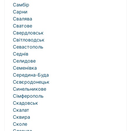
Самбір
Сарни
Свалява
Сватове
Свердловськ
Світловодськ
Севастополь
Седнів
Селидове
Семенівка
Середина-Буда
Сєвєродонецьк
Синельникове
Сімферополь
Скадовськ
Скалат
Сквира
Сколе