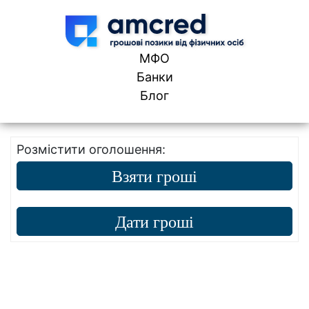
Skip to content
МФО
Банки
Блог
Розмістити оголошення:
Взяти гроші
Дати гроші