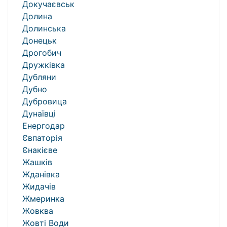
Докучаєвськ
Долина
Долинська
Донецьк
Дрогобич
Дружківка
Дубляни
Дубно
Дубровица
Дунаївці
Енергодар
Євпаторія
Єнакієве
Жашків
Жданівка
Жидачів
Жмеринка
Жовква
Жовті Води