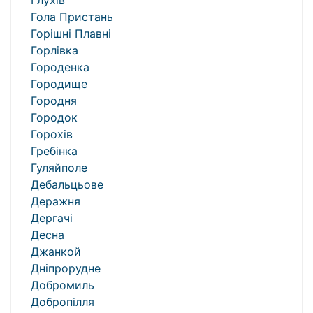
Глухів
Гола Пристань
Горішні Плавні
Горлівка
Городенка
Городище
Городня
Городок
Горохів
Гребінка
Гуляйполе
Дебальцьове
Деражня
Дергачі
Десна
Джанкой
Дніпрорудне
Добромиль
Добропілля