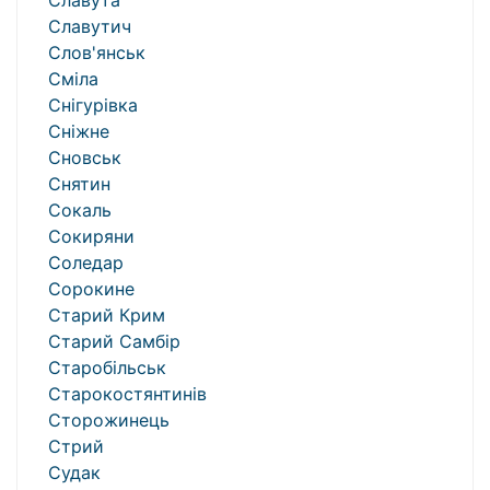
Славута
Славутич
Слов'янськ
Сміла
Снігурівка
Сніжне
Сновськ
Снятин
Сокаль
Сокиряни
Соледар
Сорокине
Старий Крим
Старий Самбір
Старобільськ
Старокостянтинів
Сторожинець
Стрий
Судак