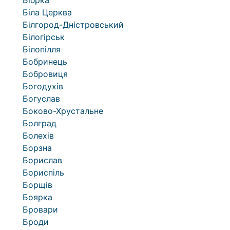
Бібрка
Біла Церква
Білгород-Дністровський
Білогірськ
Білопілля
Бобринець
Бобровиця
Богодухів
Богуслав
Боково-Хрустальне
Болград
Болехів
Борзна
Борислав
Бориспіль
Борщів
Боярка
Бровари
Броди