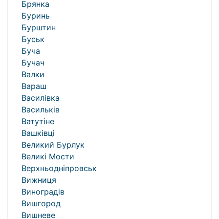
Брянка
Буринь
Бурштин
Буськ
Буча
Бучач
Валки
Вараш
Василівка
Васильків
Ватутіне
Вашківці
Великий Бурлук
Великі Мости
Верхньодніпровськ
Вижниця
Виноградів
Вишгород
Вишневе