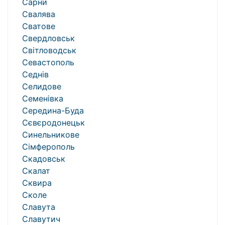
Сарни
Свалява
Сватове
Свердловськ
Світловодськ
Севастополь
Седнів
Селидове
Семенівка
Середина-Буда
Сєвєродонецьк
Синельникове
Сімферополь
Скадовськ
Скалат
Сквира
Сколе
Славута
Славутич