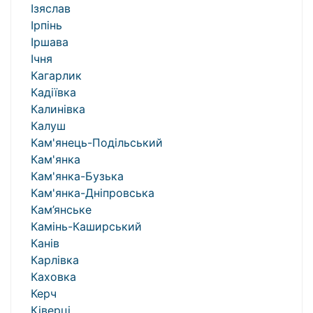
Ізяслав
Ірпінь
Іршава
Ічня
Кагарлик
Кадіївка
Калинівка
Калуш
Кам'янець-Подільський
Кам'янка
Кам'янка-Бузька
Кам'янка-Дніпровська
Кам’янське
Камінь-Каширський
Канів
Карлівка
Каховка
Керч
Ківерці