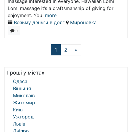
massage interested in everyone. Hawaiian Lomi
Lomi massage it’s a craftsmanship of giving for
enjoyment. You
more
Возьму деньги в долг
Мироновка
0
1
2
»
Гроші у містах
Одеса
Вінниця
Миколаїв
Житомир
Київ
Ужгород
Львів
Дніпро