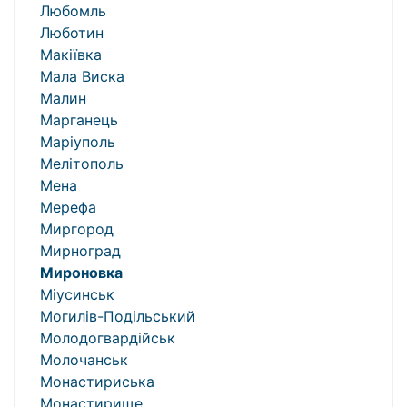
Любомль
Люботин
Макіївка
Мала Виска
Малин
Марганець
Маріуполь
Мелітополь
Мена
Мерефа
Миргород
Мирноград
Мироновка
Міусинськ
Могилів-Подільський
Молодогвардійськ
Молочанськ
Монастириська
Монастирище