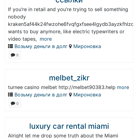
If you’re in retail and you’re trying to sell something
nobody
kraken5af44k24fwzohe6fvqfgxfsee4lgydb3ayzkfhlzqh
wants to buy anymore, like electric typewriters or
video tapes,
more
Возьму деньги в долг
Мироновка
0
melbet_zikr
turnee casino melbet http://melbet90383.help
more
Возьму деньги в долг
Мироновка
0
luxury car rental miami
Alright let me drop some truth about the Miami