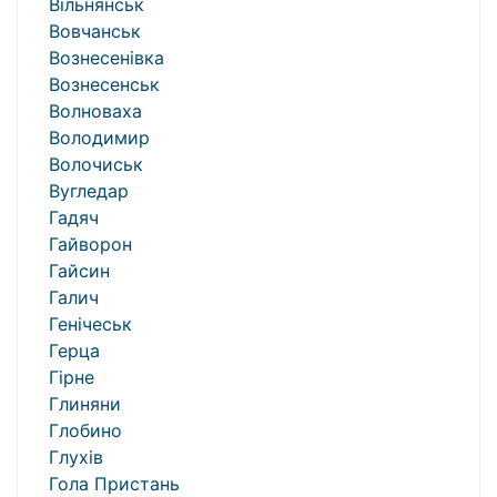
Вільнянськ
Вовчанськ
Вознесенівка
Вознесенськ
Волноваха
Володимир
Волочиськ
Вугледар
Гадяч
Гайворон
Гайсин
Галич
Генічеськ
Герца
Гірне
Глиняни
Глобино
Глухів
Гола Пристань