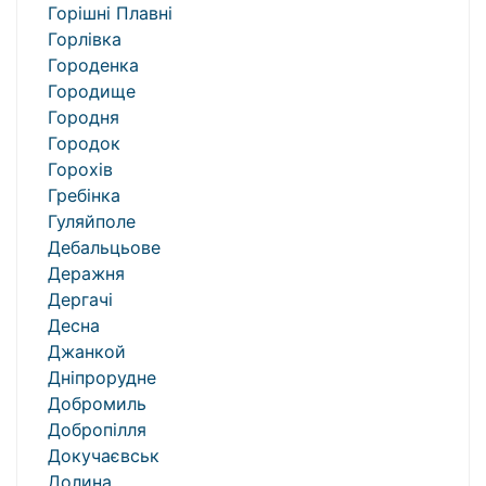
Горішні Плавні
Горлівка
Городенка
Городище
Городня
Городок
Горохів
Гребінка
Гуляйполе
Дебальцьове
Деражня
Дергачі
Десна
Джанкой
Дніпрорудне
Добромиль
Добропілля
Докучаєвськ
Долина