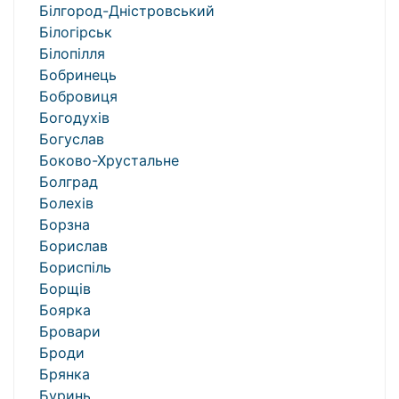
Білгород-Дністровський
Білогірськ
Білопілля
Бобринець
Бобровиця
Богодухів
Богуслав
Боково-Хрустальне
Болград
Болехів
Борзна
Борислав
Бориспіль
Борщів
Боярка
Бровари
Броди
Брянка
Буринь