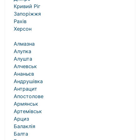
Кривий Ріг
Запоріжжя
Рахів
Херсон
Алмазна
Алупка
Алушта
Алчевськ
Ананьєв
Андрушівка
Антрацит
Апостолове
Армянськ
Артемівськ
Арциз
Балаклія
Балта