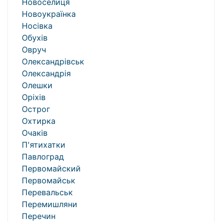
Новоселиця
Новоукраїнка
Носівка
Обухів
Овруч
Олександрівськ
Олександрія
Олешки
Оріхів
Острог
Охтирка
Очаків
П'ятихатки
Павлоград
Первомайский
Первомайськ
Перевальськ
Перемишляни
Перечин