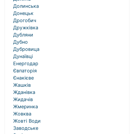
Долинська
Донецьк
Дрогобич
Дружківка
Дубляни
Дубно
Дубровица
Дунаївці
Енергодар
Євпаторія
Єнакієве
Жашків
Жданівка
Жидачів
Жмеринка
Жовква
Жовті Води
Заводське