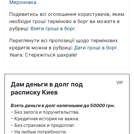
Мироновка
.
Подивитись всі оголошення користувачів, яким
необхідні гроші терміново в борг ви можете в
рубриці:
Взяти гроші в борг
.
Переглянути всі пропозиції щодо термінових
кредитів можна в рубриці:
Дати гроші в борг
.
Увага: Стережіться шахраїв!
VIP
Дам деньги в долг под
расписку Киев
Взять деньги в долг наличными до 50000 грн.
– Без залога и поручительства.
– Кредитная история не важна.
– Без страховок и предоплат.
– На любые потребности.