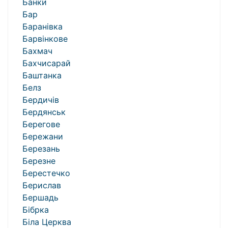
Банки
Бар
Баранівка
Барвінкове
Бахмач
Бахчисарай
Баштанка
Белз
Бердичів
Бердянськ
Берегове
Бережани
Березань
Березне
Берестечко
Берислав
Бершадь
Бібрка
Біла Церква