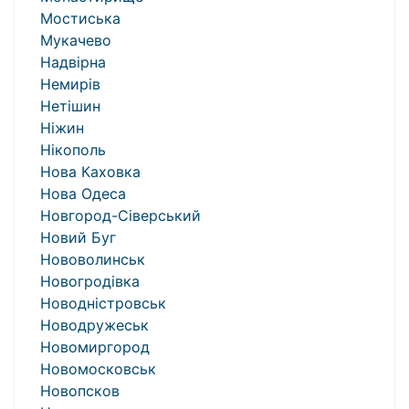
Мостиська
Мукачево
Надвірна
Немирів
Нетішин
Ніжин
Нікополь
Нова Каховка
Нова Одеса
Новгород-Сіверський
Новий Буг
Нововолинськ
Новогродівка
Новодністровськ
Новодружеськ
Новомиргород
Новомосковськ
Новопсков