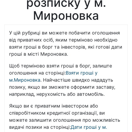
розписку у м.
Мироновка
У цій рубриці ви можете побачити оголошення
від приватних осіб, яким терміново необхідно
взяти гроші в борг та інвесторів, які готові дати
гроші в місті Мироновка.
Щоб терміново взяти гроші в борг, залиште
оголошення на сторінці:
Взяти гроші у
м.Мироновка
. Найчастіше швидко нададуть
позику, якщо ви зможете оформити заставу,
наприклад, нерухомість або автомобіль.
Якщо ви є приватним інвестором або
співробітником кредитної організації, ви
можете залишити оголошення про можливість
видачі позики на сторінці:
Дати гроші у м.