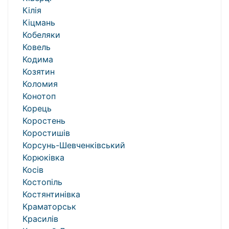
Кілія
Кіцмань
Кобеляки
Ковель
Кодима
Козятин
Коломия
Конотоп
Корець
Коростень
Коростишів
Корсунь-Шевченківський
Корюківка
Косів
Костопіль
Костянтинівка
Краматорськ
Красилів