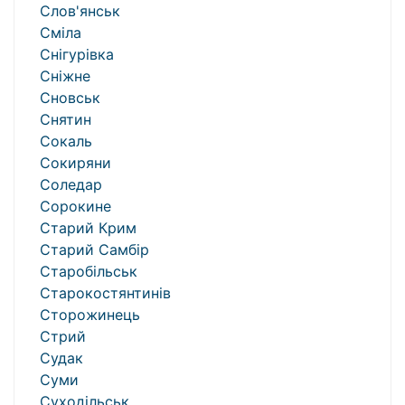
Слов'янськ
Сміла
Снігурівка
Сніжне
Сновськ
Снятин
Сокаль
Сокиряни
Соледар
Сорокине
Старий Крим
Старий Самбір
Старобільськ
Старокостянтинів
Сторожинець
Стрий
Судак
Суми
Суходільськ