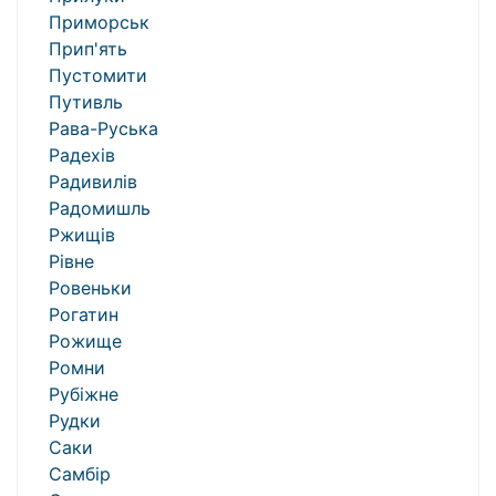
Приморськ
Прип'ять
Пустомити
Путивль
Рава-Руська
Радехів
Радивилів
Радомишль
Ржищів
Рівне
Ровеньки
Рогатин
Рожище
Ромни
Рубіжне
Рудки
Саки
Самбір