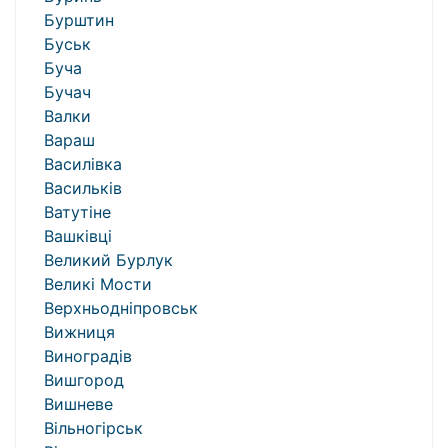
Бурштин
Буськ
Буча
Бучач
Валки
Вараш
Василівка
Васильків
Ватутіне
Вашківці
Великий Бурлук
Великі Мости
Верхньодніпровськ
Вижниця
Виноградів
Вишгород
Вишневе
Вільногірськ