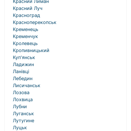
Красний Лиман
Красний Луч
Красноград
Красноперекопськ
Кременець
Кременчук
Кролевець
Кропивницький
Куп'янськ
Ладижин
Ланівці
Лебедин
Лисичанськ
Лозова
Лохвица
Лубни
Луганськ
Лутугине
Луцьк