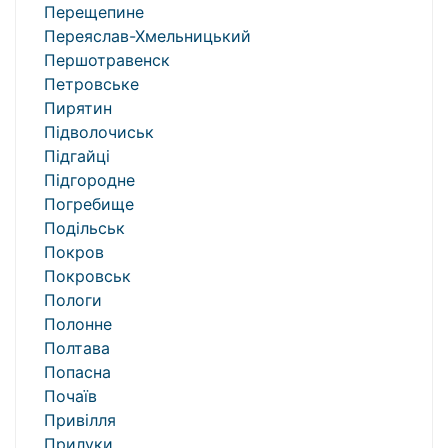
Перещепине
Переяслав-Хмельницький
Першотравенск
Петровське
Пирятин
Підволочиськ
Підгайці
Підгородне
Погребище
Подільськ
Покров
Покровськ
Пологи
Полонне
Полтава
Попасна
Почаїв
Привілля
Прилуки