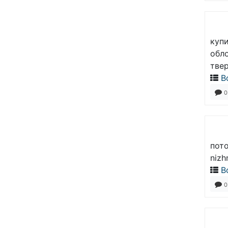
куп
обл
тве
В
0
пото
nizh
В
0