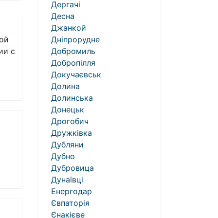
Дергачі
Десна
Джанкой
дой
Дніпрорудне
ии с
Добромиль
Добропілля
Докучаєвськ
Долина
Долинська
Донецьк
Дрогобич
Дружківка
Дубляни
Дубно
Дубровица
Дунаївці
Енергодар
Євпаторія
Єнакієве