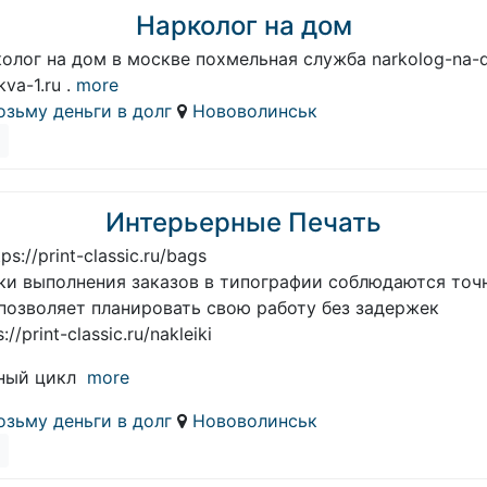
Нарколог на дом
колог на дом в москве похмельная служба narkolog-na-
va-1.ru .
more
озьму деньги в долг
Нововолинськ
Интерьерные Печать
tps://print-classic.ru/bags
ки выполнения заказов в типографии соблюдаются точ
 позволяет планировать свою работу без задержек
://print-classic.ru/nakleiki
ный цикл
more
озьму деньги в долг
Нововолинськ