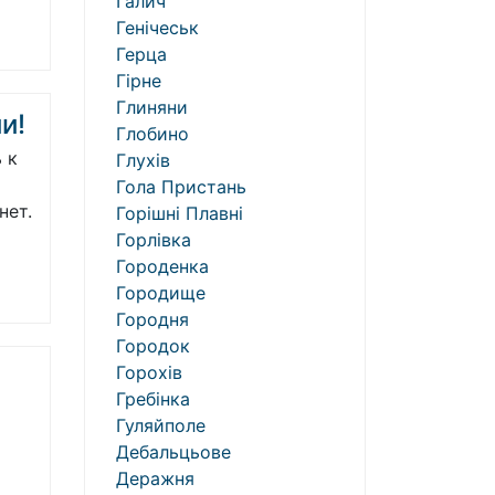
Галич
Генічеськ
Герца
Гірне
Глиняни
и!
Глобино
 к
Глухів
Гола Пристань
нет.
Горішні Плавні
Горлівка
Городенка
Городище
Городня
Городок
Горохів
Гребінка
Гуляйполе
Дебальцьове
Деражня