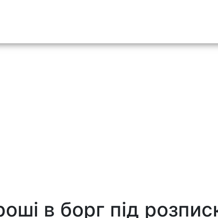
o content
роші в борг під розпис