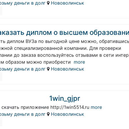
озьму деньги в долг
Нововолинськ
аказать диплом о высшем образовани
ить диплом ВУЗа по выгодной цене можно, обратившись
ежной специализированной компании. Для проверки
ании до заказа воспользуйтесь отзывами в сети интер
им образом можно приобрести
more
озьму деньги в долг
Нововолинськ
1win_gjpr
 скачать приложение http://1win5514.ru
more
озьму деньги в долг
Нововолинськ