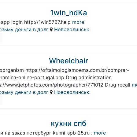
1win_hdKa
 app login http://1win5767.help
more
озьму деньги в долг
Нововолинськ
Wheelchair
oorganism https://oftalmologiamoema.com.br/comprar-
tramina-online-portugal.php Drug administration
s://www.jetphotos.com/photographer/771012 Drug recall
mo
озьму деньги в долг
Нововолинськ
кухни спб
и на заказ петербург kuhni-spb-25.ru .
more