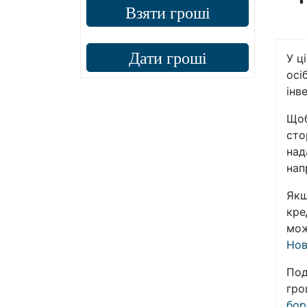
Взяти гроші
Дати гроші
У ц
осі
інв
Щоб
сто
над
нап
Якщ
кре
мож
Нов
Под
гро
бор