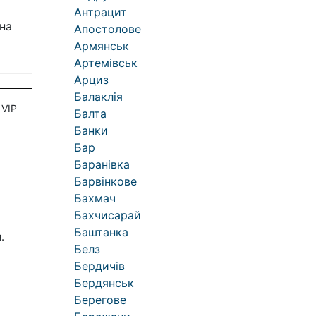
Антрацит
на
Апостолове
Армянськ
Артемівськ
Арциз
Балаклія
VIP
Балта
Банки
Бар
Баранівка
Барвінкове
Бахмач
Бахчисарай
Баштанка
.
Белз
Бердичів
Бердянськ
Берегове