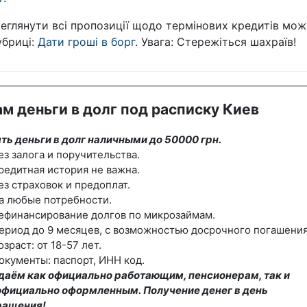
еглянути всі пропозиції щодо термінових кредитів мож
убриці:
Дати гроші в борг
. Увага: Стережіться шахраїв!
м деньги в долг под расписку Киев
ть деньги в долг наличными до 50000 грн.
ез залога и поручительства.
редитная история не важна.
ез страховок и предоплат.
а любые потребности.
ефинансирование долгов по микрозаймам.
ериод до 9 месяцев, с возможностью досрочного погашения
озраст: от 18-57 лет.
окументы: паспорт, ИНН код.
даём как официально работающим, пенсионерам, так и
официально оформленным. Получение денег в день
ращения!