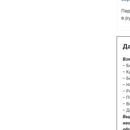
Пер
в р
Да
Взя
– Б
– К
– Б
– Н
– Р
– П
– В
– Д
Вы
не
об