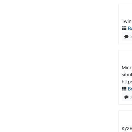
1win
В
0
Micr
sibu
http
В
0
кухн