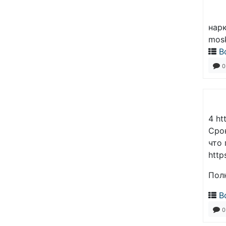
нар
mosk
В
0
4 ht
Сро
что
https
Пол
В
0