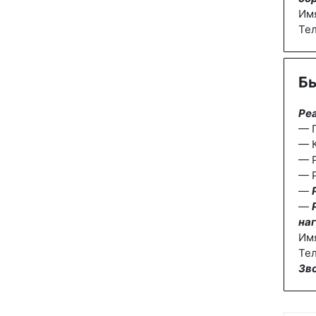
Им
Те
Бы
Ре
— П
— К
— 
— Р
—
—
наг
Им
Тел
Зв