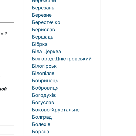
Бережани
Березань
Березне
Берестечко
Берислав
VIP
Бершадь
Бібрка
Біла Церква
Білгород-Дністровський
Білогірськ
Білопілля
.
Бобринець
Бобровиця
ной
Богодухів
Богуслав
Боково-Хрустальне
Болград
Болехів
Борзна