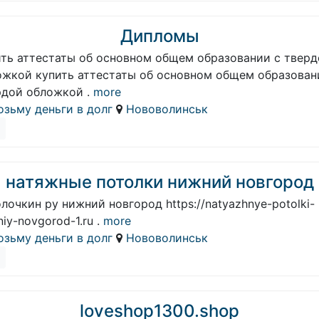
Дипломы
ить аттестаты об основном общем образовании с твер
ожкой купить аттестаты об основном общем образован
рдой обложкой .
more
озьму деньги в долг
Нововолинськ
натяжные потолки нижний новгород
лочкин ру нижний новгород https://natyazhnye-potolki-
niy-novgorod-1.ru .
more
озьму деньги в долг
Нововолинськ
loveshop1300.shop