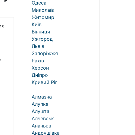
Одеса
Миколаїв
Житомир
Київ
их
Вінниця
Ужгород
Львів
Запоріжжя
о
Рахів
Херсон
Дніпро
Кривий Ріг
о
Алмазна
Алупка
Алушта
Алчевськ
Ананьєв
Андрушівка