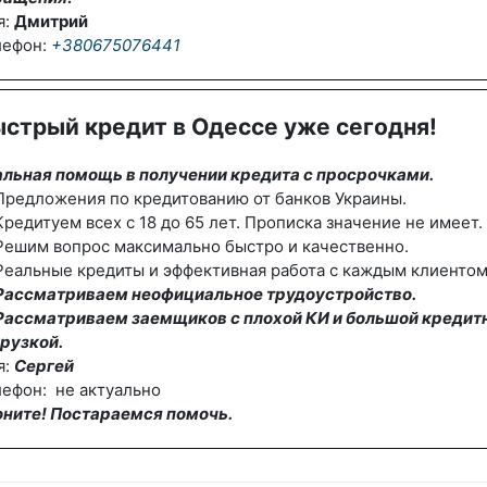
я:
Дмитрий
лефон:
+380675076441
стрый кредит в Одессе уже сегодня!
альная помощь в получении кредита с просрочками.
редложения по кредитованию от банков Украины.
редитуем всех с 18 до 65 лет. Прописка значение не имеет.
Решим вопрос максимально быстро и качественно.
еальные кредиты и эффективная работа с каждым клиентом
Рассматриваем неофициальное трудоустройство.
Рассматриваем заемщиков с плохой КИ и большой кредит
рузкой.
я:
Сергей
ефон: не актуально
оните! Постараемся помочь.