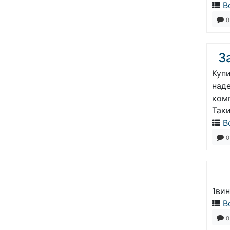
В
0
З
Куп
над
комп
Так
В
0
1вин
В
0