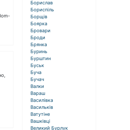
Борислав
Бориспіль
dom-
Борщів
Боярка
Бровари
Броди
Брянка
Буринь
Бурштин
Буськ
Буча
но,
Бучач
Валки
Вараш
Василівка
Васильків
Ватутіне
Вашківці
Великий Бурлук