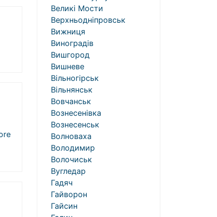
Великі Мости
Верхньодніпровськ
Вижниця
Виноградів
Вишгород
Вишневе
Вільногірськ
Вільнянськ
Вовчанськ
Вознесенівка
Вознесенськ
re
Волноваха
Володимир
Волочиськ
Вугледар
Гадяч
Гайворон
Гайсин