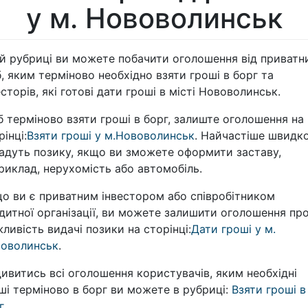
у м. Нововолинськ
ій рубриці ви можете побачити оголошення від приватн
б, яким терміново необхідно взяти гроші в борг та
есторів, які готові дати гроші в місті Нововолинськ.
 терміново взяти гроші в борг, залиште оголошення на
рінці:
Взяти гроші у м.Нововолинськ
. Найчастіше швидк
адуть позику, якщо ви зможете оформити заставу,
риклад, нерухомість або автомобіль.
о ви є приватним інвестором або співробітником
дитної організації, ви можете залишити оголошення пр
ливість видачі позики на сторінці:
Дати гроші у м.
оволинськ
.
ивитись всі оголошення користувачів, яким необхідні
ші терміново в борг ви можете в рубриці:
Взяти гроші в
г
.