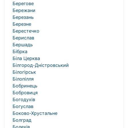
Берегове
Бережани
Березань
Березне
Берестечко
Берислав
Бершадь
Бібрка
Біла Церква
Білгород-Дністровський
Білогірськ
Білопілля
Бобринець
Бобровиця
Богодухів
Богуслав
Боково-Хрустальне
Болград
Болехів