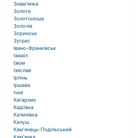
Знам'янка
Золоте
Золотоноша
Золочів
Зоринськ
Зугрес
Івано-Франківськ
Ізмаїл
Ізюм
Ізяслав
Ірпінь
Іршава
Ічня
Кагарлик
Кадіївка
Калинівка
Калуш
Кам'янець-Подільський
Кам'янка