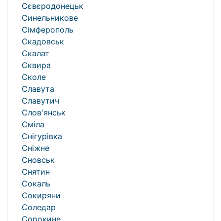
Сєвєродонецьк
Синельникове
Сімферополь
Скадовськ
Скалат
Сквира
Сколе
Славута
Славутич
Слов'янськ
Сміла
Снігурівка
Сніжне
Сновськ
Снятин
Сокаль
Сокиряни
Соледар
Сорокине