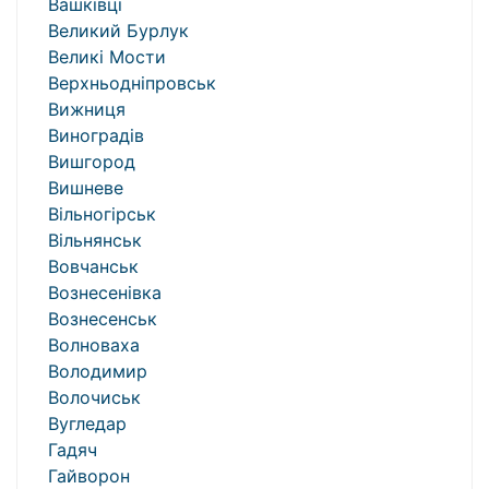
Вашківці
Великий Бурлук
Великі Мости
Верхньодніпровськ
Вижниця
Виноградів
Вишгород
Вишневе
Вільногірськ
Вільнянськ
Вовчанськ
Вознесенівка
Вознесенськ
Волноваха
Володимир
Волочиськ
Вугледар
Гадяч
Гайворон