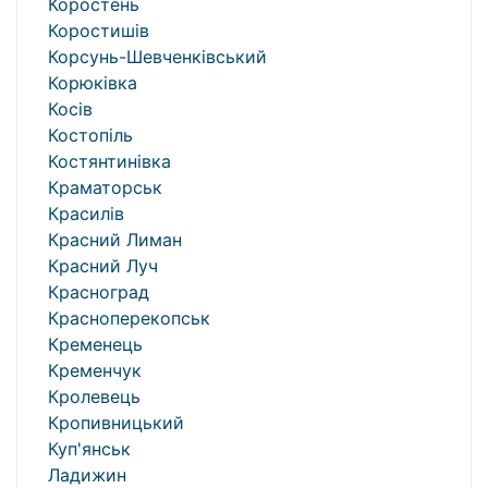
Коростень
Коростишів
Корсунь-Шевченківський
Корюківка
Косів
Костопіль
Костянтинівка
Краматорськ
Красилів
Красний Лиман
Красний Луч
Красноград
Красноперекопськ
Кременець
Кременчук
Кролевець
Кропивницький
Куп'янськ
Ладижин