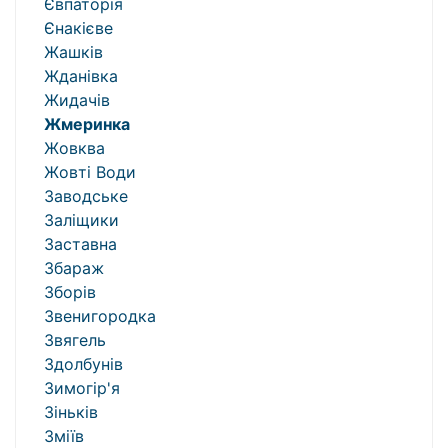
Євпаторія
Єнакієве
Жашків
Жданівка
Жидачів
Жмеринка
Жовква
Жовті Води
Заводське
Заліщики
Заставна
Збараж
Зборів
Звенигородка
Звягель
Здолбунів
Зимогір'я
Зіньків
Зміїв