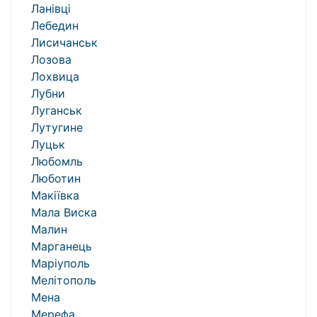
Ланівці
Лебедин
Лисичанськ
Лозова
Лохвица
Лубни
Луганськ
Лутугине
Луцьк
Любомль
Люботин
Макіївка
Мала Виска
Малин
Марганець
Маріуполь
Мелітополь
Мена
Мерефа