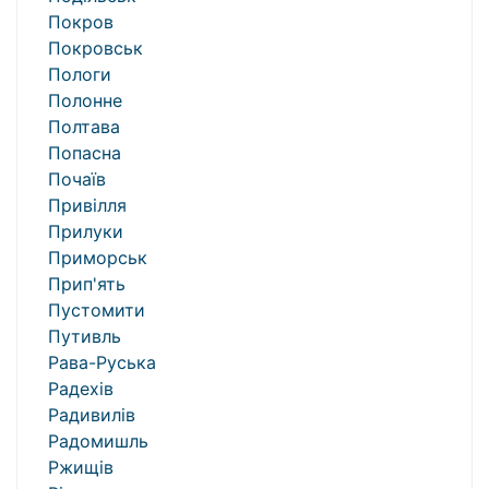
Покров
Покровськ
Пологи
Полонне
Полтава
Попасна
Почаїв
Привілля
Прилуки
Приморськ
Прип'ять
Пустомити
Путивль
Рава-Руська
Радехів
Радивилів
Радомишль
Ржищів