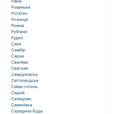
Рівне
Ровеньки
Рогатин
Рожище
Ромни
Рубіжне
Рудки
Саки
Самбір
Сарни
Свалява
Сватове
Свердловськ
Світловодськ
Севастополь
Седнів
Селидове
Семенівка
Середина-Буда