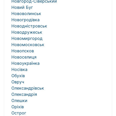
Новгород-Сіверський
Новий Буг
Нововолинськ
Новогродівка
Новодністровськ
Новодружеськ
Новомиргород
Новомосковськ
Новопсков
Новоселиця
Новоукраїнка
Носівка
Обухів
Овруч
Олександрівськ
Олександрія
Олешки
Оріхів
Острог