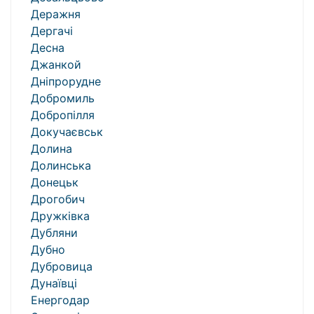
Деражня
Дергачі
Десна
Джанкой
Дніпрорудне
Добромиль
Добропілля
Докучаєвськ
Долина
Долинська
Донецьк
Дрогобич
Дружківка
Дубляни
Дубно
Дубровица
Дунаївці
Енергодар