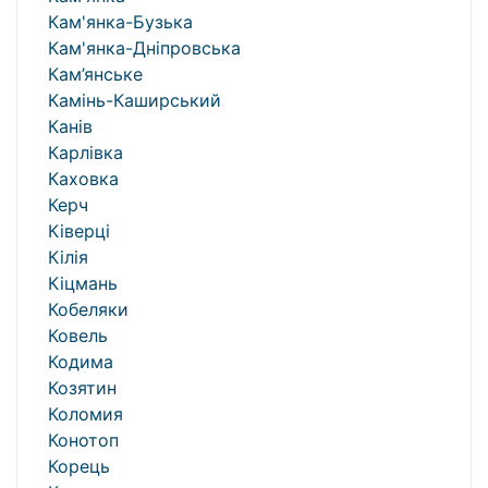
Кам'янка-Бузька
Кам'янка-Дніпровська
Кам’янське
Камінь-Каширський
Канів
Карлівка
Каховка
Керч
Ківерці
Кілія
Кіцмань
Кобеляки
Ковель
Кодима
Козятин
Коломия
Конотоп
Корець