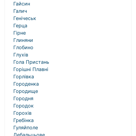
Гайсин
Галич
Генічеськ
Герца
Гірне
Глиняни
Глобино
Глухів
Гола Пристань
Горішні Плавні
Горлівка
Городенка
Городище
Городня
Городок
Горохів
Гребінка
Гуляйполе
Дебальцьове