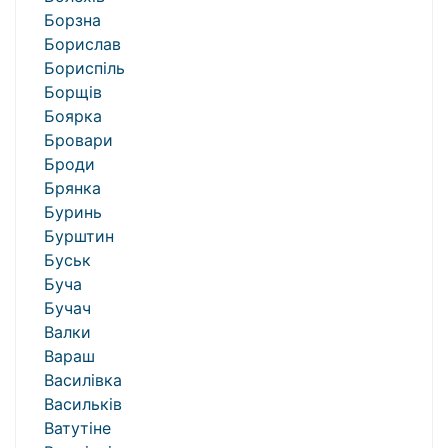
Борзна
Борислав
Бориспіль
Борщів
Боярка
Бровари
Броди
Брянка
Буринь
Бурштин
Буськ
Буча
Бучач
Валки
Вараш
Василівка
Васильків
Ватутіне