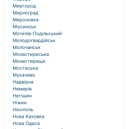
Миргород
Мирноград
Мироновка
Міусинськ
Могилів-Подільський
Молодогвардійськ
Молочанськ
Монастириська
Монастирище
Мостиська
Мукачево
Надвірна
Немирів
Нетішин
Ніжин
Нікополь
Нова Каховка
Нова Одеса