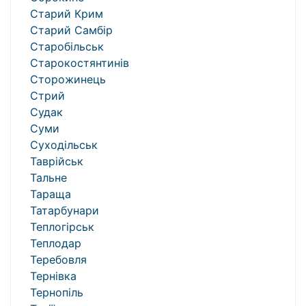
Старий Крим
Старий Самбір
Старобільськ
Старокостянтинів
Сторожинець
Стрий
Судак
Суми
Суходільськ
Таврійськ
Тальне
Тараща
Татарбунари
Теплогірськ
Теплодар
Теребовля
Тернівка
Тернопіль