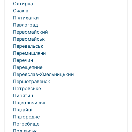
Охтирка
Очаків
П'ятихатки
Павлоград
Первомайский
Первомайськ
Перевальськ
Перемишляни
Перечин
Перещепине
Переяслав-Хмельницький
Першотравенск
Петровське
Пирятин
Підволочиськ
Підгайці
Підгородне
Погребище
Подільськ