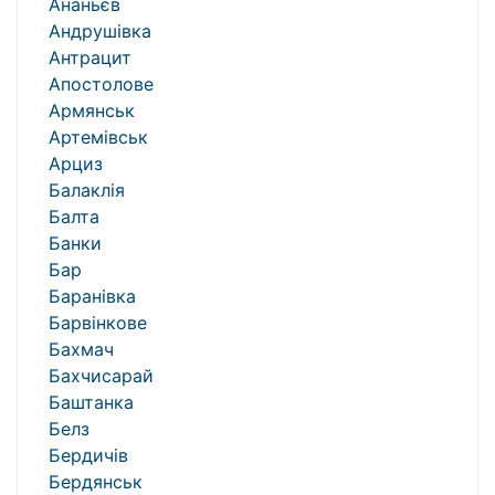
Ананьєв
Андрушівка
Антрацит
Апостолове
Армянськ
Артемівськ
Арциз
Балаклія
Балта
Банки
Бар
Баранівка
Барвінкове
Бахмач
Бахчисарай
Баштанка
Белз
Бердичів
Бердянськ