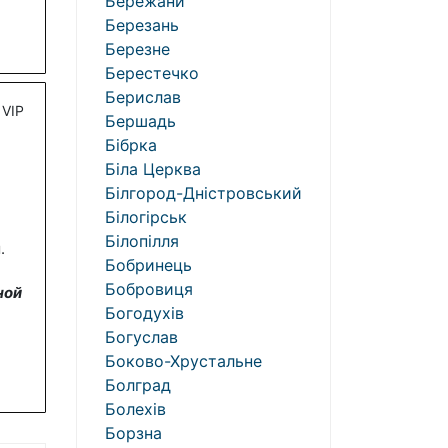
Бережани
Березань
Березне
Берестечко
Берислав
VIP
Бершадь
Бібрка
Біла Церква
Білгород-Дністровський
Білогірськ
Білопілля
.
Бобринець
Бобровиця
ной
Богодухів
Богуслав
Боково-Хрустальне
Болград
Болехів
Борзна