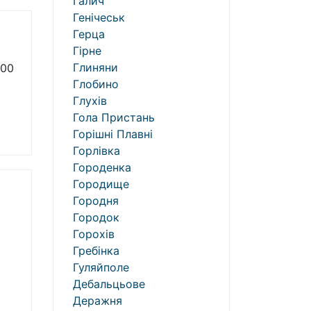
Галич
Генічеськ
Герца
Гірне
Глиняни
400
Глобино
Глухів
Гола Пристань
Горішні Плавні
Горлівка
Городенка
Городище
Городня
Городок
Горохів
Гребінка
Гуляйполе
Дебальцьове
Деражня