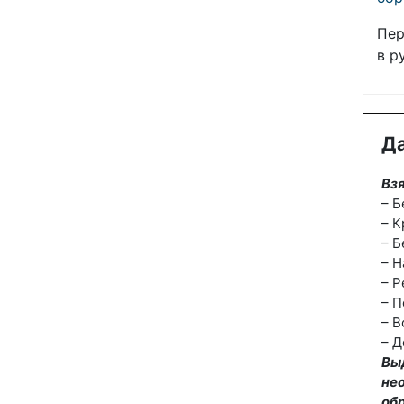
Пер
в р
Да
Взя
– Б
– К
– Б
– Н
– Р
– П
– В
– Д
Вы
не
об