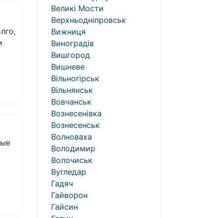
Великі Мости
Верхньодніпровськ
лго,
Вижниця
и
Виноградів
Вишгород
Вишневе
Вільногірськ
Вільнянськ
Вовчанськ
Вознесенівка
Вознесенськ
Волноваха
тые
Володимир
Волочиськ
Вугледар
Гадяч
Гайворон
Гайсин