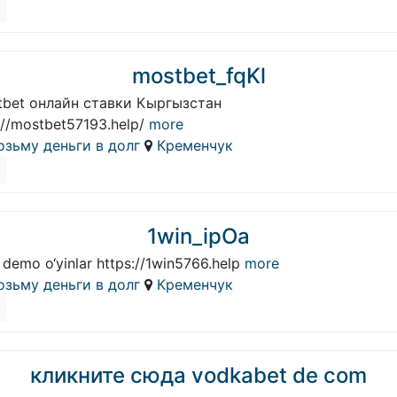
mostbet_fqKl
tbet онлайн ставки Кыргызстан
://mostbet57193.help/
more
озьму деньги в долг
Кременчук
1win_ipOa
 demo o‘yinlar https://1win5766.help
more
озьму деньги в долг
Кременчук
кликните сюда vodkabet de com