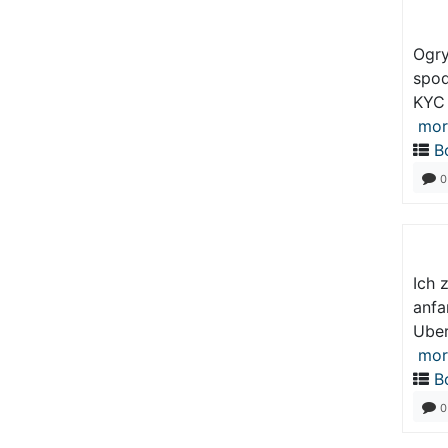
Ogry
spod
KYC 
mor
В
0
Ich 
anfa
Uber
mor
В
0