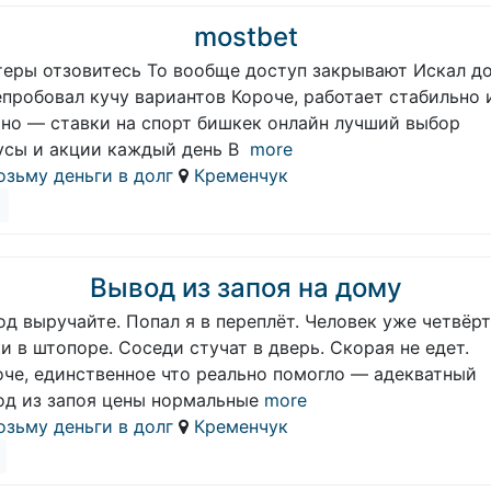
mostbet
теры отзовитесь То вообще доступ закрывают Искал до
пробовал кучу вариантов Короче, работает стабильно 
тно — ставки на спорт бишкек онлайн лучший выбор
усы и акции каждый день В
more
озьму деньги в долг
Кременчук
Вывод из запоя на дому
д выручайте. Попал я в переплёт. Человек уже четвёр
и в штопоре. Соседи стучат в дверь. Скорая не едет.
оче, единственное что реально помогло — адекватный
од из запоя цены нормальные
more
озьму деньги в долг
Кременчук