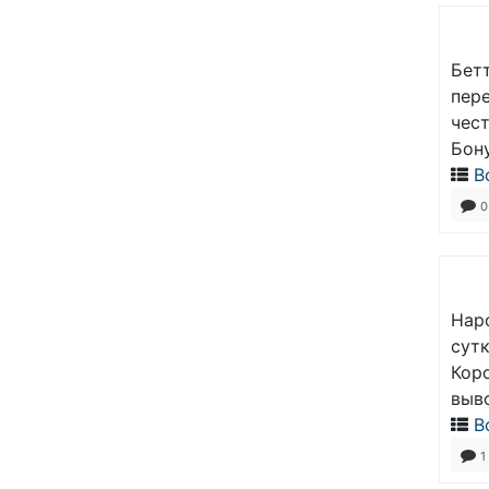
Бет
пере
чес
Бон
В
0
Наро
сутк
Кор
выв
В
1