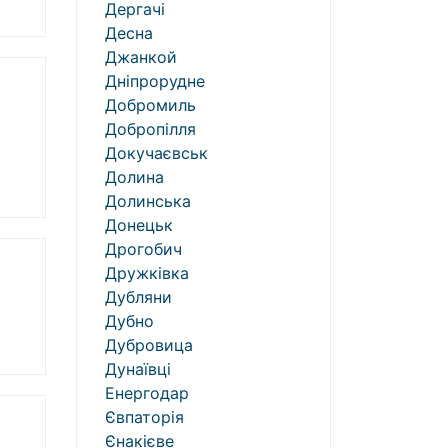
Дергачі
Десна
Джанкой
Дніпрорудне
Добромиль
Добропілля
Докучаєвськ
Долина
Долинська
Донецьк
Дрогобич
Дружківка
Дубляни
Дубно
Дубровица
Дунаївці
Енергодар
Євпаторія
Єнакієве