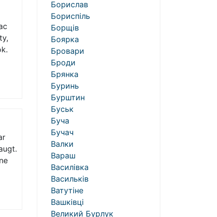
Борислав
Бориспіль
ac
Борщів
ty,
Боярка
ok.
Бровари
Броди
Брянка
Буринь
Бурштин
Буськ
Буча
Бучач
ar
Валки
augt.
Вараш
ine
Василівка
Васильків
Ватутіне
Вашківці
Великий Бурлук