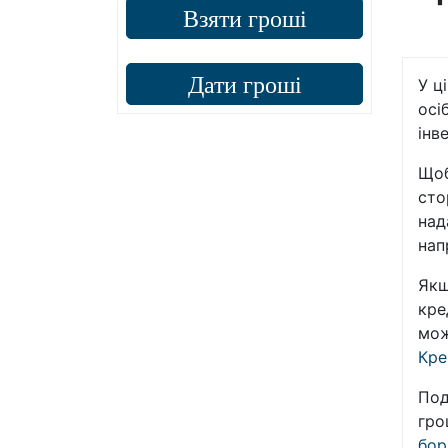
Взяти гроші
Дати гроші
У ц
осі
інв
Щоб
сто
над
нап
Якщ
кре
мож
Кре
Под
гро
бор