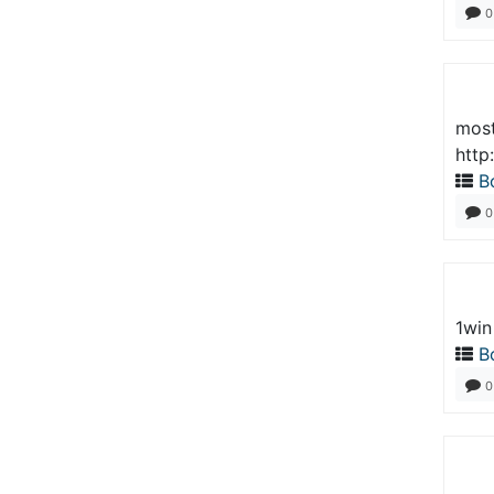
0
mos
http
В
0
1win
В
0