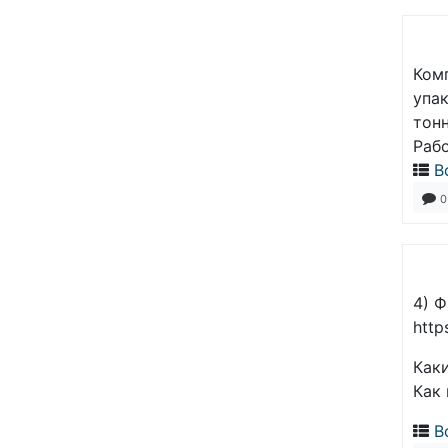
Комп
упак
тонн
Раб
В
0
4) 
http
Каки
Как
В