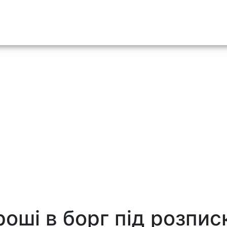
o content
роші в борг під розпис