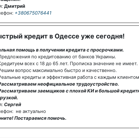
я:
Дмитрий
лефон:
+380675076441
стрый кредит в Одессе уже сегодня!
альная помощь в получении кредита с просрочками.
редложения по кредитованию от банков Украины.
редитуем всех с 18 до 65 лет. Прописка значение не имеет.
Решим вопрос максимально быстро и качественно.
еальные кредиты и эффективная работа с каждым клиентом
Рассматриваем неофициальное трудоустройство.
Рассматриваем заемщиков с плохой КИ и большой кредит
рузкой.
я:
Сергей
ефон: не актуально
оните! Постараемся помочь.