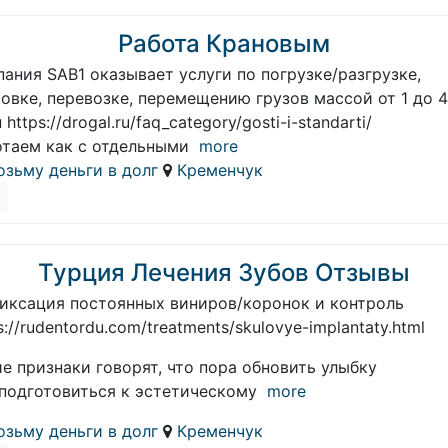
Работа Крановым
ания SAB1 оказывает услуги по погрузке/разгрузке,
овке, перевозке, перемещению грузов массой от 1 до 
 https://drogal.ru/faq_category/gosti-i-standarti/
отаем как с отдельными
more
озьму деньги в долг
Кременчук
Турция Лечения Зубов Отзывы
Фиксация постоянных виниров/коронок и контроль
s://rudentordu.com/treatments/skulovye-implantaty.html
е признаки говорят, что пора обновить улыбку
 подготовиться к эстетическому
more
озьму деньги в долг
Кременчук