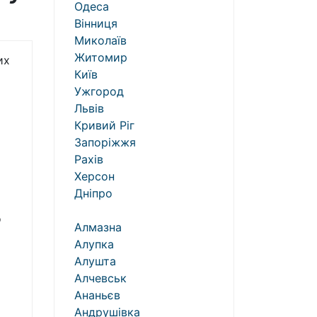
Одеса
Вінниця
Миколаїв
Житомир
их
Київ
Ужгород
Львів
Кривий Ріг
Запоріжжя
Рахів
Херсон
Дніпро
о
Алмазна
Алупка
Алушта
Алчевськ
Ананьєв
Андрушівка