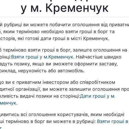
у м. Кременчук
ій рубриці ви можете побачити оголошення від приватн
б, яким терміново необхідно взяти гроші в борг та
есторів, які готові дати гроші в місті Кременчук.
 терміново взяти гроші в борг, залиште оголошення на
рінці:
Взяти гроші у м.Кременчук
. Найчастіше швидко
адуть позику, якщо ви зможете оформити заставу,
риклад, нерухомість або автомобіль.
о ви є приватним інвестором або співробітником
дитної організації, ви можете залишити оголошення пр
ливість видачі позики на сторінці:
Дати гроші у м.
менчук
.
ивитись всі оголошення користувачів, яким необхідні
ші терміново в борг ви можете в рубриці:
Взяти гроші в
г
.