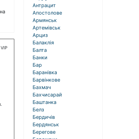
Антрацит
на
Апостолове
Армянськ
Артемівськ
Арциз
Балаклія
VIP
Балта
Банки
Бар
Баранівка
Барвінкове
Бахмач
Бахчисарай
Баштанка
.
Белз
Бердичів
Бердянськ
Берегове