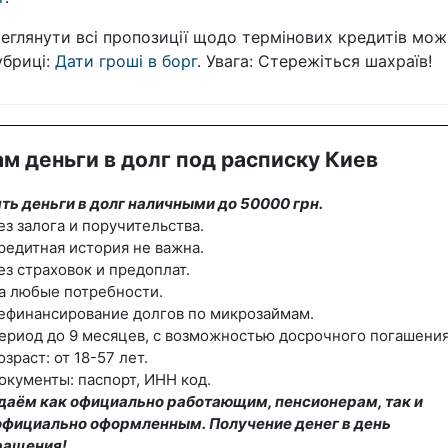
еглянути всі пропозиції щодо термінових кредитів мож
убриці:
Дати гроші в борг
. Увага: Стережіться шахраїв!
м деньги в долг под расписку Киев
ть деньги в долг наличными до 50000 грн.
ез залога и поручительства.
редитная история не важна.
ез страховок и предоплат.
а любые потребности.
ефинансирование долгов по микрозаймам.
ериод до 9 месяцев, с возможностью досрочного погашения
озраст: от 18-57 лет.
окументы: паспорт, ИНН код.
даём как официально работающим, пенсионерам, так и
официально оформленным. Получение денег в день
ращения!