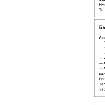
Им
Те
Бы
Ре
— П
— К
— 
— Р
—
—
наг
Им
Тел
Зв