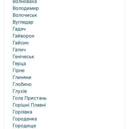
Волноваха
Володимир
Волочиськ
Вугледар
Гадяч
Гайворон
Гайсин
Галич
Генічеськ
Герца
Гірне
Глиняни
Глобино
Глухів
Гола Пристань
Горішні Плавні
Горлівка
Городенка
Городище