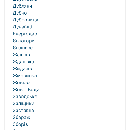
Дубляни
Дубно
Дубровица
Дунаївці
Енергодар
Євпаторія
Єнакієве
Жашків
Жданівка
Жидачів
Жмеринка
Жовква
Жовті Води
Заводське
Заліщики
Заставна
Збараж
Зборів