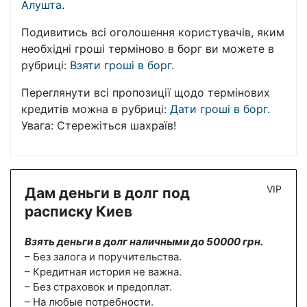
Алушта
.
Подивитись всі оголошення користувачів, яким
необхідні гроші терміново в борг ви можете в
рубриці:
Взяти гроші в борг
.
Переглянути всі пропозиції щодо термінових
кредитів можна в рубриці:
Дати гроші в борг
.
Увага: Стережіться шахраїв!
VIP
Дам деньги в долг под
расписку Киев
Взять деньги в долг наличными до 50000 грн.
– Без залога и поручительства.
– Кредитная история не важна.
– Без страховок и предоплат.
– На любые потребности.