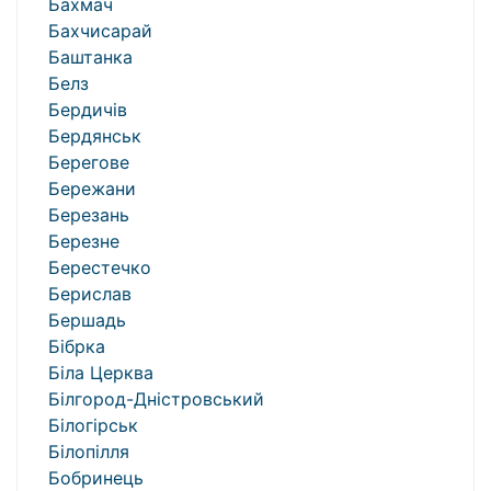
Бахмач
Бахчисарай
Баштанка
Белз
Бердичів
Бердянськ
Берегове
Бережани
Березань
Березне
Берестечко
Берислав
Бершадь
Бібрка
Біла Церква
Білгород-Дністровський
Білогірськ
Білопілля
Бобринець