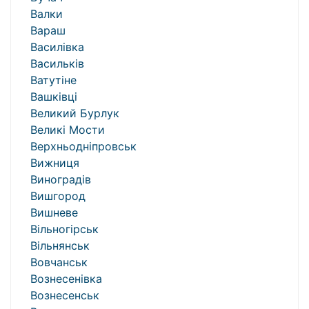
Валки
Вараш
Василівка
Васильків
Ватутіне
Вашківці
Великий Бурлук
Великі Мости
Верхньодніпровськ
Вижниця
Виноградів
Вишгород
Вишневе
Вільногірськ
Вільнянськ
Вовчанськ
Вознесенівка
Вознесенськ