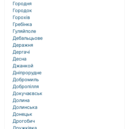
Городня
Городок
Горохів
Гребінка
Гуляйполе
Дебальцьове
Деражня
Дергачі
Десна
Джанкой
Дніпрорудне
Добромиль
Добропілля
Докучаєвськ
Долина
Долинська
Донецьк
Дрогобич
Дружківка