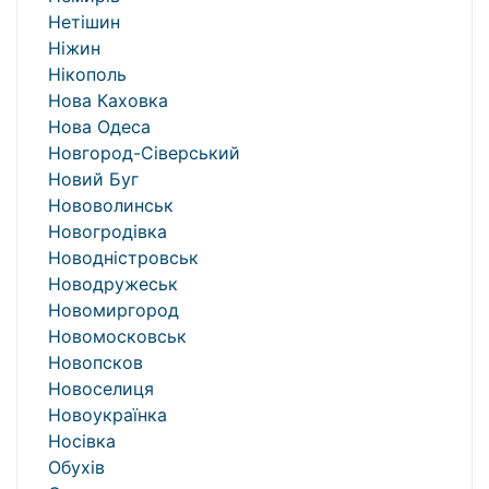
Нетішин
Ніжин
Нікополь
Нова Каховка
Нова Одеса
Новгород-Сіверський
Новий Буг
Нововолинськ
Новогродівка
Новодністровськ
Новодружеськ
Новомиргород
Новомосковськ
Новопсков
Новоселиця
Новоукраїнка
Носівка
Обухів