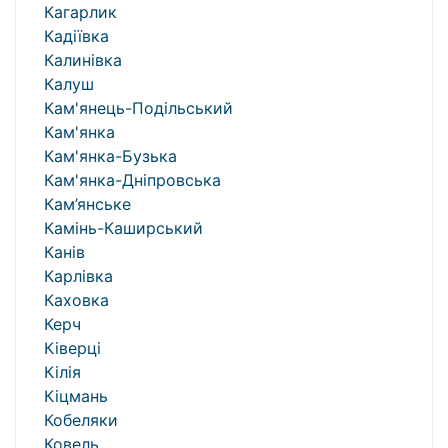
Кагарлик
Кадіївка
Калинівка
Калуш
Кам'янець-Подільський
Кам'янка
Кам'янка-Бузька
Кам'янка-Дніпровська
Кам’янське
Камінь-Каширський
Канів
Карлівка
Каховка
Керч
Ківерці
Кілія
Кіцмань
Кобеляки
Ковель