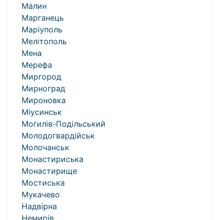
Малин
Марганець
Маріуполь
Мелітополь
Мена
Мерефа
Миргород
Мирноград
Мироновка
Міусинськ
Могилів-Подільський
Молодогвардійськ
Молочанськ
Монастириська
Монастирище
Мостиська
Мукачево
Надвірна
Немирів