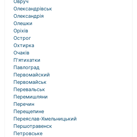
Овруч
Олександрівськ
Олександрія
Олешки
Оріхів
Острог
Охтирка
Очаків
П'ятихатки
Павлоград
Первомайский
Первомайськ
Перевальськ
Перемишляни
Перечин
Перещепине
Переяслав-Хмельницький
Першотравенск
Петровське