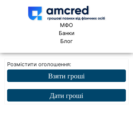
Skip to content
МФО
Банки
Блог
Розмістити оголошення:
Взяти гроші
Дати гроші