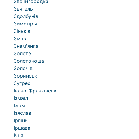
Звенигородка
Звягель
Здолбунів
Зимогір'я
Зіньків
Зміїв
Знам'янка
Золоте
Золотоноша
Золочів
Зоринськ
Зугрес
Івано-Франківськ
Ізмаїл
Ізюм
Ізяслав
Ірпінь
Іршава
Ічня