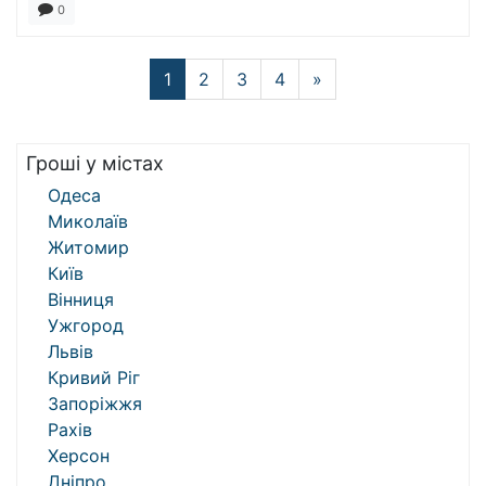
0
1
2
3
4
»
Гроші у містах
Одеса
Миколаїв
Житомир
Київ
Вінниця
Ужгород
Львів
Кривий Ріг
Запоріжжя
Рахів
Херсон
Дніпро