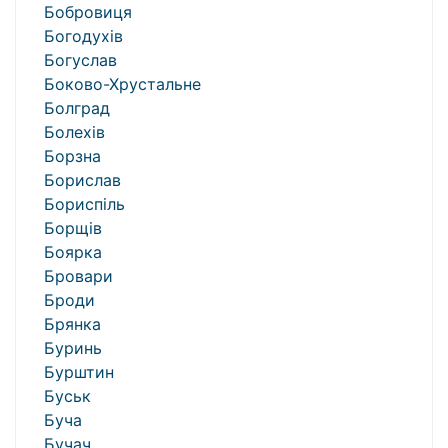
Бобровиця
Богодухів
Богуслав
Боково-Хрустальне
Болград
Болехів
Борзна
Борислав
Бориспіль
Борщів
Боярка
Бровари
Броди
Брянка
Буринь
Бурштин
Буськ
Буча
Бучач