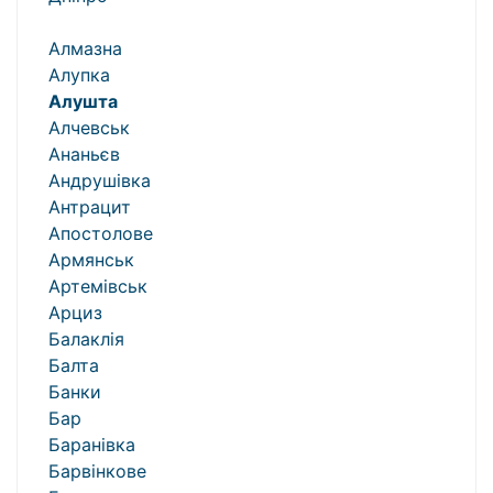
Алмазна
Алупка
Алушта
Алчевськ
Ананьєв
Андрушівка
Антрацит
Апостолове
Армянськ
Артемівськ
Арциз
Балаклія
Балта
Банки
Бар
Баранівка
Барвінкове