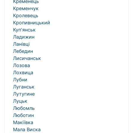
Кременець
Кременчук
Кролевець
Кропивницький
Куп'янськ
Ладижин
Ланівці
Лебедин
Лисичанськ
Лозова
Лохвица
Лубни
Луганськ
Лутугине
Луцьк
Любомль
Люботин
Макіївка
Мала Виска