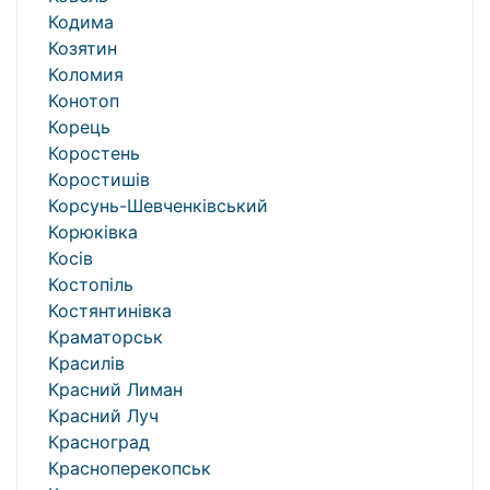
Кодима
Козятин
Коломия
Конотоп
Корець
Коростень
Коростишів
Корсунь-Шевченківський
Корюківка
Косів
Костопіль
Костянтинівка
Краматорськ
Красилів
Красний Лиман
Красний Луч
Красноград
Красноперекопськ