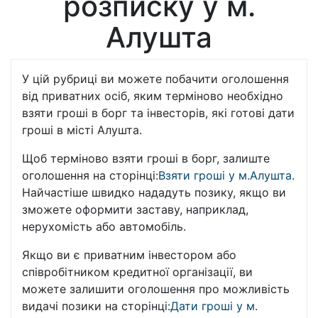
розписку у м.
Алушта
У цій рубриці ви можете побачити оголошення
від приватних осіб, яким терміново необхідно
взяти гроші в борг та інвесторів, які готові дати
гроші в місті Алушта.
Щоб терміново взяти гроші в борг, залиште
оголошення на сторінці:
Взяти гроші у м.Алушта
.
Найчастіше швидко нададуть позику, якщо ви
зможете оформити заставу, наприклад,
нерухомість або автомобіль.
Якщо ви є приватним інвестором або
співробітником кредитної організації, ви
можете залишити оголошення про можливість
видачі позики на сторінці:
Дати гроші у м.