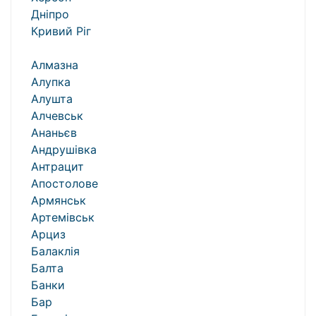
Дніпро
Кривий Ріг
Алмазна
Алупка
Алушта
Алчевськ
Ананьєв
Андрушівка
Антрацит
Апостолове
Армянськ
Артемівськ
Арциз
Балаклія
Балта
Банки
Бар