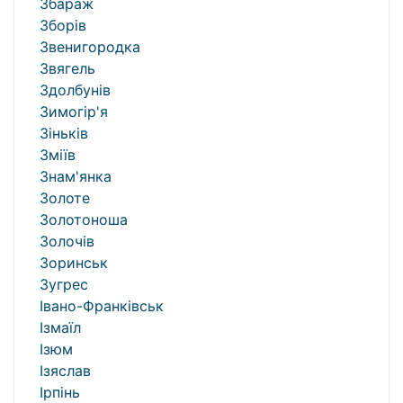
Збараж
Зборів
Звенигородка
Звягель
Здолбунів
Зимогір'я
Зіньків
Зміїв
Знам'янка
Золоте
Золотоноша
Золочів
Зоринськ
Зугрес
Івано-Франківськ
Ізмаїл
Ізюм
Ізяслав
Ірпінь