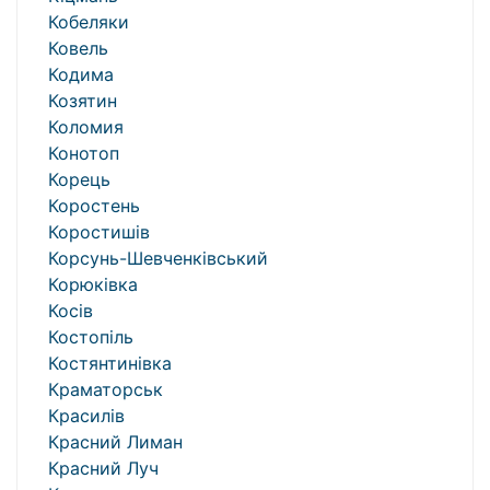
Кобеляки
Ковель
Кодима
Козятин
Коломия
Конотоп
Корець
Коростень
Коростишів
Корсунь-Шевченківський
Корюківка
Косів
Костопіль
Костянтинівка
Краматорськ
Красилів
Красний Лиман
Красний Луч