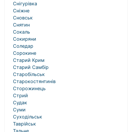
Снігурівка
Сніжне
Сновськ
Снятин
Сокаль
Сокиряни
Соледар
Сорокине
Старий Крим
Старий Самбір
Старобільськ
Старокостянтинів
Сторожинець
Стрий
Судак
Суми
Суходільськ
Таврійськ
Тальне