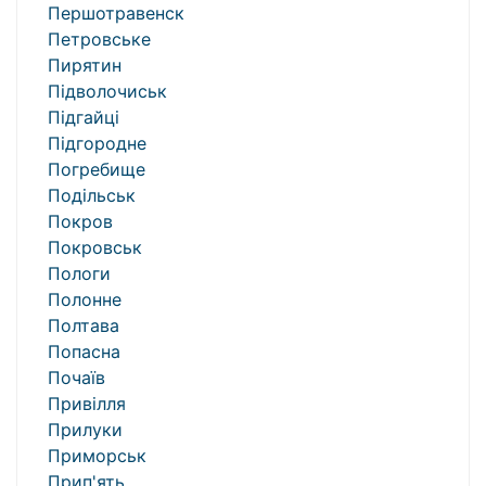
Першотравенск
Петровське
Пирятин
Підволочиськ
Підгайці
Підгородне
Погребище
Подільськ
Покров
Покровськ
Пологи
Полонне
Полтава
Попасна
Почаїв
Привілля
Прилуки
Приморськ
Прип'ять