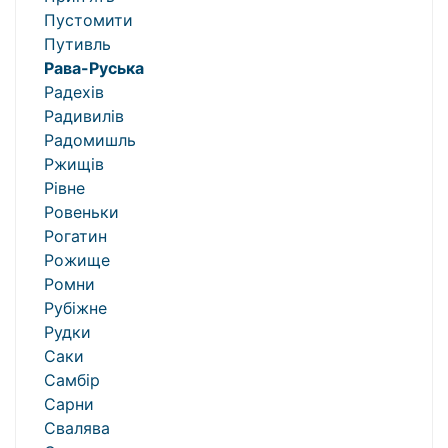
Пустомити
Путивль
Рава-Руська
Радехів
Радивилів
Радомишль
Ржищів
Рівне
Ровеньки
Рогатин
Рожище
Ромни
Рубіжне
Рудки
Саки
Самбір
Сарни
Свалява