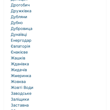
Дрогобич
Дружківка
Дубляни
Дубно
Дубровица
Дунаївці
Енергодар
Євпаторія
Єнакієве
Жашків
Жданівка
Жидачів
Жмеринка
Жовква
Жовті Води
Заводське
Заліщики
Заставна