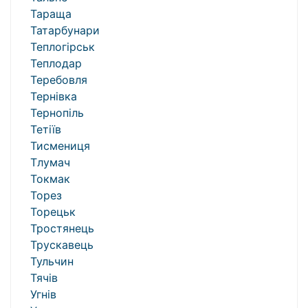
Тараща
Татарбунари
Теплогірськ
Теплодар
Теребовля
Тернівка
Тернопіль
Тетіїв
Тисмениця
Тлумач
Токмак
Торез
Торецьк
Тростянець
Трускавець
Тульчин
Тячів
Угнів