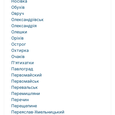
Носівка
Обухів
Овруч
Олександрівськ
Олександрія
Олешки
Оріхів
Острог
Охтирка
Очаків
П'ятихатки
Павлоград
Первомайский
Первомайськ
Перевальськ
Перемишляни
Перечин
Перещепине
Переяслав-Хмельницький