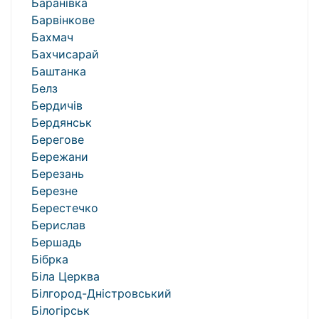
Баранівка
Барвінкове
Бахмач
Бахчисарай
Баштанка
Белз
Бердичів
Бердянськ
Берегове
Бережани
Березань
Березне
Берестечко
Берислав
Бершадь
Бібрка
Біла Церква
Білгород-Дністровський
Білогірськ