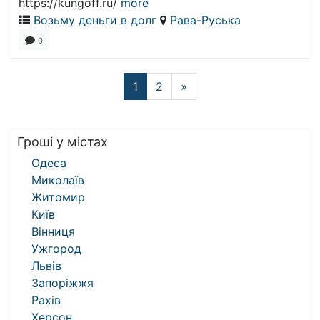
https://kungoff.ru/
more
Возьму деньги в долг
Рава-Руська
0
1
2
»
Гроші у містах
Одеса
Миколаїв
Житомир
Київ
Вінниця
Ужгород
Львів
Запоріжжя
Рахів
Херсон