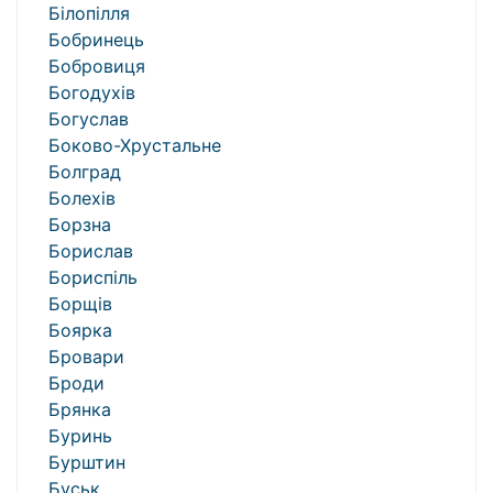
Білопілля
Бобринець
Бобровиця
Богодухів
Богуслав
Боково-Хрустальне
Болград
Болехів
Борзна
Борислав
Бориспіль
Борщів
Боярка
Бровари
Броди
Брянка
Буринь
Бурштин
Буськ