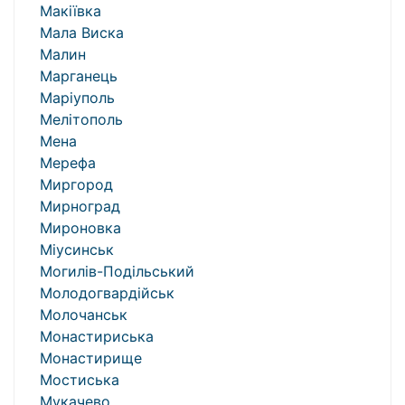
Макіївка
Мала Виска
Малин
Марганець
Маріуполь
Мелітополь
Мена
Мерефа
Миргород
Мирноград
Мироновка
Міусинськ
Могилів-Подільський
Молодогвардійськ
Молочанськ
Монастириська
Монастирище
Мостиська
Мукачево