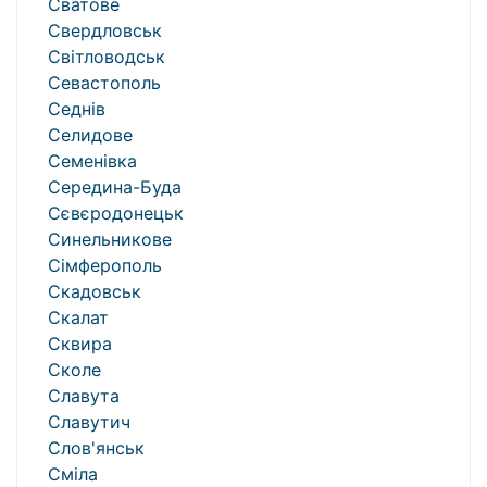
Сватове
Свердловськ
Світловодськ
Севастополь
Седнів
Селидове
Семенівка
Середина-Буда
Сєвєродонецьк
Синельникове
Сімферополь
Скадовськ
Скалат
Сквира
Сколе
Славута
Славутич
Слов'янськ
Сміла