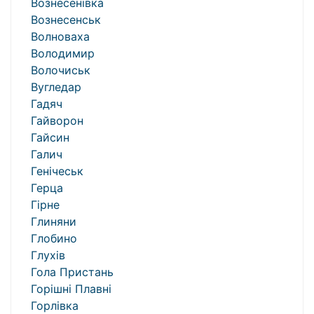
Вознесенівка
Вознесенськ
Волноваха
Володимир
Волочиськ
Вугледар
Гадяч
Гайворон
Гайсин
Галич
Генічеськ
Герца
Гірне
Глиняни
Глобино
Глухів
Гола Пристань
Горішні Плавні
Горлівка