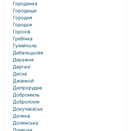
Городенка
Городище
Городня
Городок
Горохів
Гребінка
Гуляйполе
Дебальцьове
Деражня
Дергачі
Десна
Джанкой
Дніпрорудне
Добромиль
Добропілля
Докучаєвськ
Долина
Долинська
Донецьк