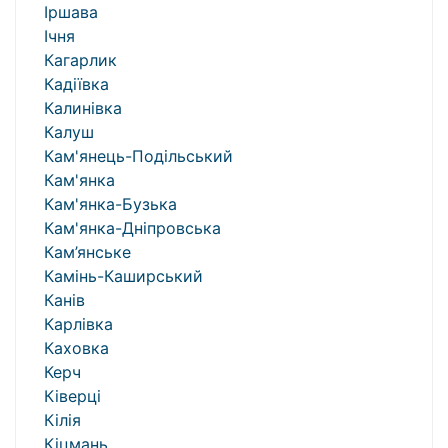
Іршава
Ічня
Кагарлик
Кадіївка
Калинівка
Калуш
Кам'янець-Подільський
Кам'янка
Кам'янка-Бузька
Кам'янка-Дніпровська
Кам’янське
Камінь-Каширський
Канів
Карлівка
Каховка
Керч
Ківерці
Кілія
Кіцмань