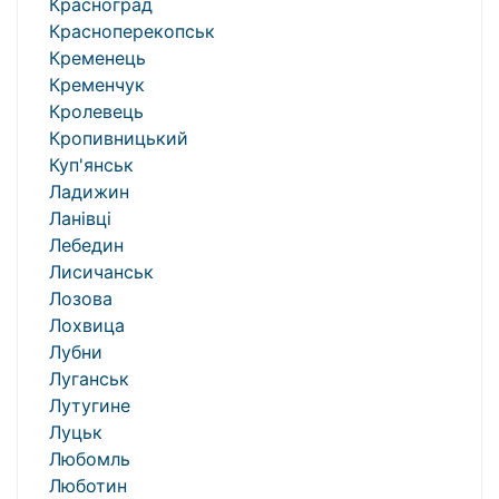
Красноград
Красноперекопськ
Кременець
Кременчук
Кролевець
Кропивницький
Куп'янськ
Ладижин
Ланівці
Лебедин
Лисичанськ
Лозова
Лохвица
Лубни
Луганськ
Лутугине
Луцьк
Любомль
Люботин