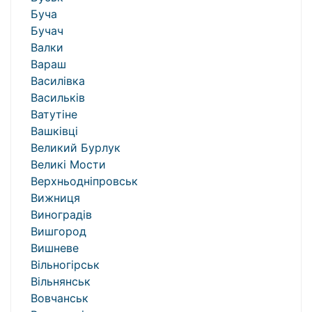
Буча
Бучач
Валки
Вараш
Василівка
Васильків
Ватутіне
Вашківці
Великий Бурлук
Великі Мости
Верхньодніпровськ
Вижниця
Виноградів
Вишгород
Вишневе
Вільногірськ
Вільнянськ
Вовчанськ