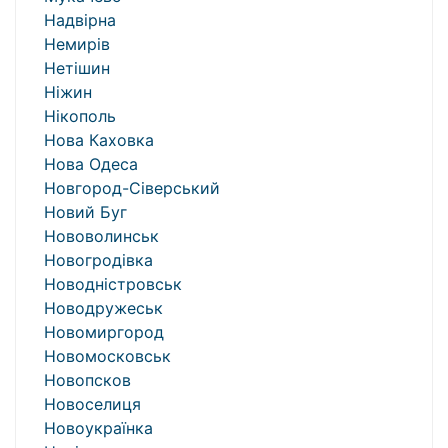
Надвірна
Немирів
Нетішин
Ніжин
Нікополь
Нова Каховка
Нова Одеса
Новгород-Сіверський
Новий Буг
Нововолинськ
Новогродівка
Новодністровськ
Новодружеськ
Новомиргород
Новомосковськ
Новопсков
Новоселиця
Новоукраїнка