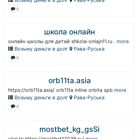
Возьму деньги в долг
Рава-Руська
0
школа онлайн
онлайн школы для детей shkola-onlajn11.ru .
more
Возьму деньги в долг
Рава-Руська
0
orb11ta.asia
https://orb11ta.asia/ orb11ta inline orbita spb
more
Возьму деньги в долг
Рава-Руська
0
mostbet_kg_gsSi
vjcn,tn https://mostbet12038.ru/
more