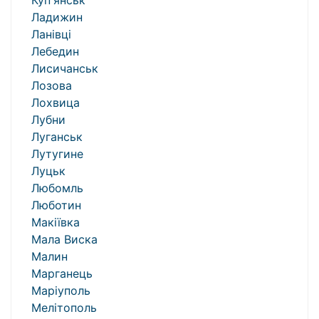
Куп'янськ
Ладижин
Ланівці
Лебедин
Лисичанськ
Лозова
Лохвица
Лубни
Луганськ
Лутугине
Луцьк
Любомль
Люботин
Макіївка
Мала Виска
Малин
Марганець
Маріуполь
Мелітополь