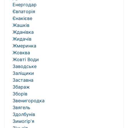
Енергодар
Євпаторія
Єнакієве
Жашків
Жданівка
Жидачів
Жмеринка
Жовква
Жовті Води
Заводське
Заліщики
Заставна
Збараж
Зборів
Звенигородка
Звягель
Здолбунів
Зимогір'я