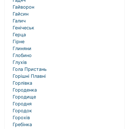
Гадяч
Гайворон
Гайсин
Галич
Генічеськ
Герца
Гірне
Глиняни
Глобино
Глухів
Гола Пристань
Горішні Плавні
Горлівка
Городенка
Городище
Городня
Городок
Горохів
Гребінка