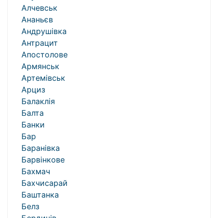
Алчевськ
Ананьєв
Андрушівка
Антрацит
Апостолове
Армянськ
Артемівськ
Арциз
Балаклія
Балта
Банки
Бар
Баранівка
Барвінкове
Бахмач
Бахчисарай
Баштанка
Белз