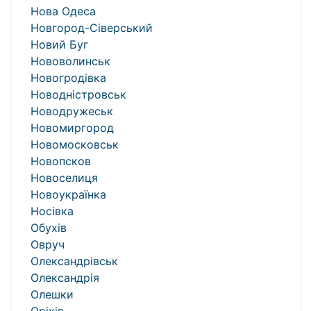
Нова Одеса
Новгород-Сіверський
Новий Буг
Нововолинськ
Новогродівка
Новодністровськ
Новодружеськ
Новомиргород
Новомосковськ
Новопсков
Новоселиця
Новоукраїнка
Носівка
Обухів
Овруч
Олександрівськ
Олександрія
Олешки