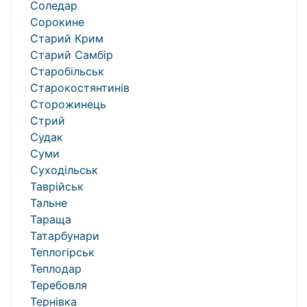
Соледар
Сорокине
Старий Крим
Старий Самбір
Старобільськ
Старокостянтинів
Сторожинець
Стрий
Судак
Суми
Суходільськ
Таврійськ
Тальне
Тараща
Татарбунари
Теплогірськ
Теплодар
Теребовля
Тернівка