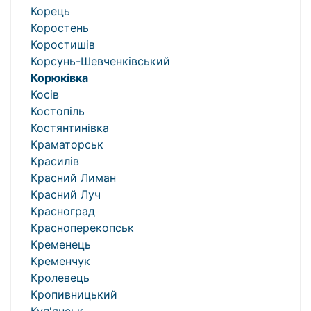
Корець
Коростень
Коростишів
Корсунь-Шевченківський
Корюківка
Косів
Костопіль
Костянтинівка
Краматорськ
Красилів
Красний Лиман
Красний Луч
Красноград
Красноперекопськ
Кременець
Кременчук
Кролевець
Кропивницький