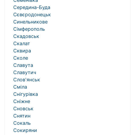
Семенівка
Середина-Буда
Сєвєродонецьк
Синельникове
Сімферополь
Скадовськ
Скалат
Сквира
Сколе
Славута
Славутич
Слов'янськ
Сміла
Снігурівка
Сніжне
Сновськ
Снятин
Сокаль
Сокиряни