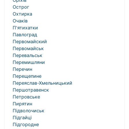
Оріхів
Острог
Охтирка
Очаків
П'ятихатки
Павлоград
Первомайский
Первомайськ
Перевальськ
Перемишляни
Перечин
Перещепине
Переяслав-Хмельницький
Першотравенск
Петровське
Пирятин
Підволочиськ
Підгайці
Підгородне