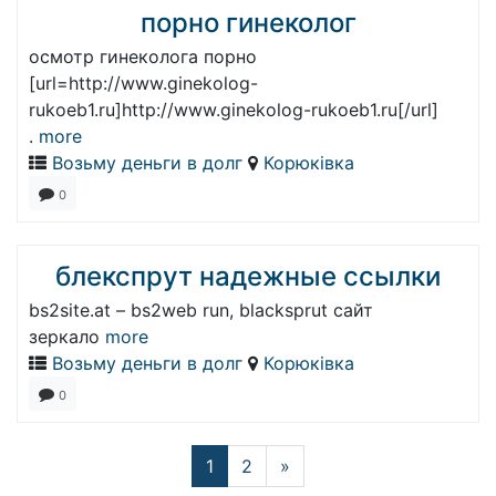
порно гинеколог
осмотр гинеколога порно
[url=http://www.ginekolog-
rukoeb1.ru]http://www.ginekolog-rukoeb1.ru[/url]
.
more
Возьму деньги в долг
Корюківка
0
блекспрут надежные ссылки
bs2site.at – bs2web run, blacksprut сайт
зеркало
more
Возьму деньги в долг
Корюківка
0
1
2
»