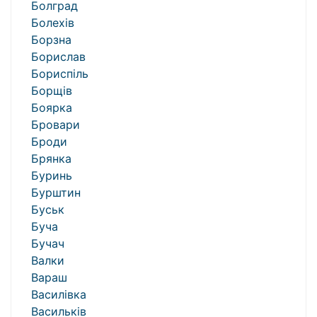
Болград
Болехів
Борзна
Борислав
Бориспіль
Борщів
Боярка
Бровари
Броди
Брянка
Буринь
Бурштин
Буськ
Буча
Бучач
Валки
Вараш
Василівка
Васильків