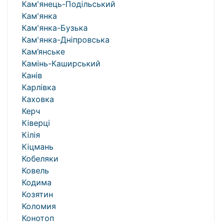
Кам'янець-Подільський
Кам'янка
Кам'янка-Бузька
Кам'янка-Дніпровська
Кам’янське
Камінь-Каширський
Канів
Карлівка
Каховка
Керч
Ківерці
Кілія
Кіцмань
Кобеляки
Ковель
Кодима
Козятин
Коломия
Конотоп