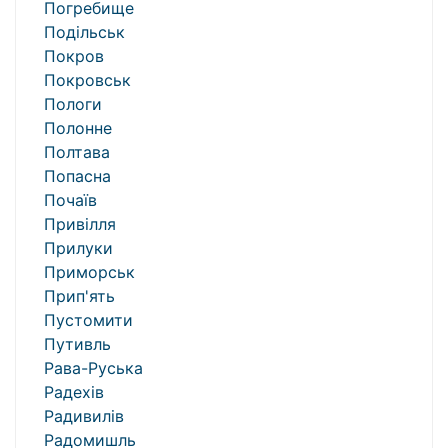
Погребище
Подільськ
Покров
Покровськ
Пологи
Полонне
Полтава
Попасна
Почаїв
Привілля
Прилуки
Приморськ
Прип'ять
Пустомити
Путивль
Рава-Руська
Радехів
Радивилів
Радомишль