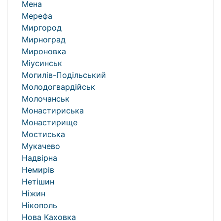
Мена
Мерефа
Миргород
Мирноград
Мироновка
Міусинськ
Могилів-Подільський
Молодогвардійськ
Молочанськ
Монастириська
Монастирище
Мостиська
Мукачево
Надвірна
Немирів
Нетішин
Ніжин
Нікополь
Нова Каховка