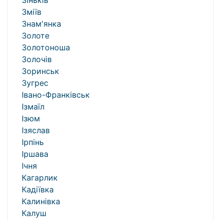
Зіньків
Зміїв
Знам'янка
Золоте
Золотоноша
Золочів
Зоринськ
Зугрес
Івано-Франківськ
Ізмаїл
Ізюм
Ізяслав
Ірпінь
Іршава
Ічня
Кагарлик
Кадіївка
Калинівка
Калуш