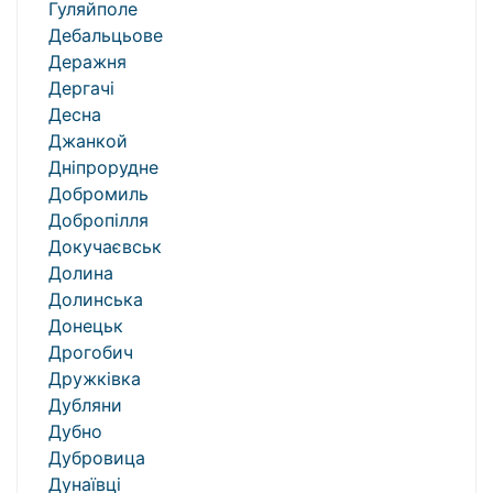
Гуляйполе
Дебальцьове
Деражня
Дергачі
Десна
Джанкой
Дніпрорудне
Добромиль
Добропілля
Докучаєвськ
Долина
Долинська
Донецьк
Дрогобич
Дружківка
Дубляни
Дубно
Дубровица
Дунаївці