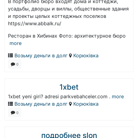
В портфолио бюро входят дома и коттеджи,
усадьбы, дворцы и виллы, общественные здания
и проекты целых коттеджных поселков
https://www.abbalk.ru/
Ресторан в Хибинах Фото: архитектурное бюро
more
Возьму деньги в долг
Корюківка
0
1xbet
1xbet yeni giri? adresi parkvebahceler.com .
more
Возьму деньги в долг
Корюківка
0
подробнее slon