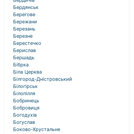
Бердичів
Бердянськ
Берегове
Бережани
Березань
Березне
Берестечко
Берислав
Бершадь
Бібрка
Біла Церква
Білгород-Дністровський
Білогірськ
Білопілля
Бобринець
Бобровиця
Богодухів
Богуслав
Боково-Хрустальне