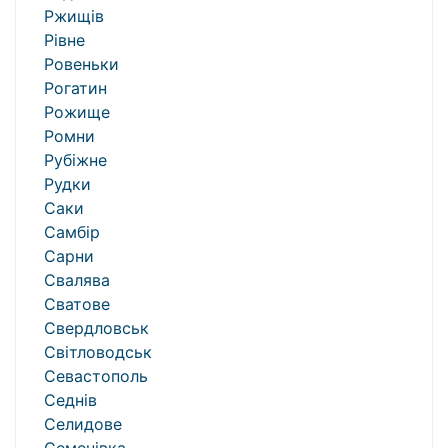
Ржищів
Рівне
Ровеньки
Рогатин
Рожище
Ромни
Рубіжне
Рудки
Саки
Самбір
Сарни
Свалява
Сватове
Свердловськ
Світловодськ
Севастополь
Седнів
Селидове