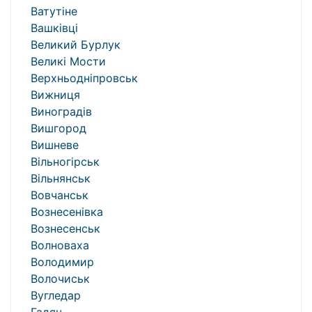
Ватутіне
Вашківці
Великий Бурлук
Великі Мости
Верхньодніпровськ
Вижниця
Виноградів
Вишгород
Вишневе
Вільногірськ
Вільнянськ
Вовчанськ
Вознесенівка
Вознесенськ
Волноваха
Володимир
Волочиськ
Вугледар