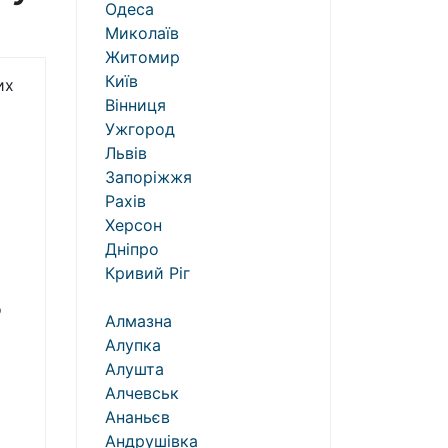
Одеса
Миколаїв
Житомир
Київ
их
Вінниця
Ужгород
Львів
Запоріжжя
Рахів
Херсон
Дніпро
Кривий Ріг
о
Алмазна
Алупка
Алушта
Алчевськ
Ананьєв
Андрушівка