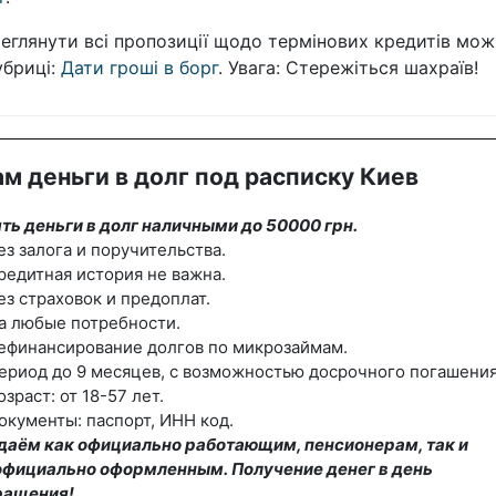
еглянути всі пропозиції щодо термінових кредитів мож
убриці:
Дати гроші в борг
. Увага: Стережіться шахраїв!
м деньги в долг под расписку Киев
ть деньги в долг наличными до 50000 грн.
ез залога и поручительства.
редитная история не важна.
ез страховок и предоплат.
а любые потребности.
ефинансирование долгов по микрозаймам.
ериод до 9 месяцев, с возможностью досрочного погашения
озраст: от 18-57 лет.
окументы: паспорт, ИНН код.
даём как официально работающим, пенсионерам, так и
официально оформленным. Получение денег в день
ращения!