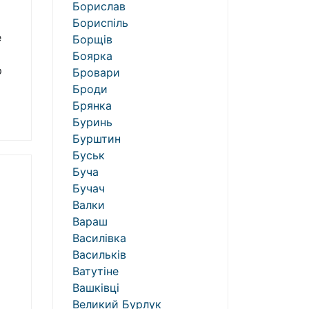
Борислав
Бориспіль
е
Борщів
Боярка
р
Бровари
Броди
Брянка
Буринь
Бурштин
Буськ
Буча
Бучач
Валки
Вараш
Василівка
Васильків
Ватутіне
Вашківці
Великий Бурлук