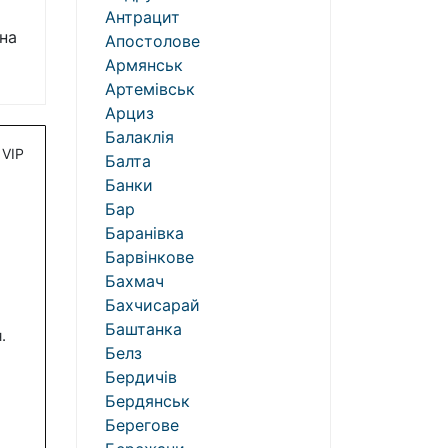
Антрацит
на
Апостолове
Армянськ
Артемівськ
Арциз
Балаклія
VIP
Балта
Банки
Бар
Баранівка
Барвінкове
Бахмач
Бахчисарай
Баштанка
.
Белз
Бердичів
Бердянськ
Берегове