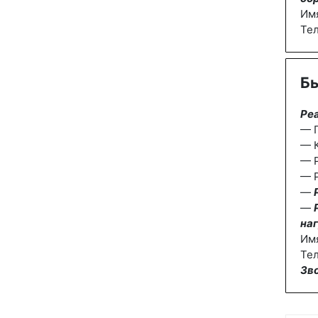
Им
Те
Бы
Ре
— П
— К
— 
— Р
—
—
наг
Им
Тел
Зв