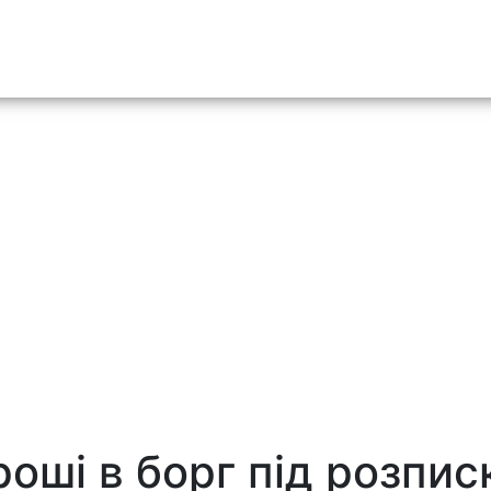
o content
роші в борг під розпис