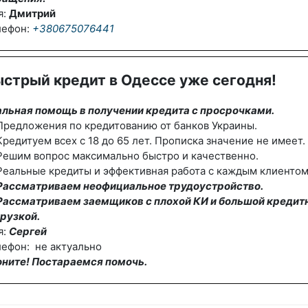
я:
Дмитрий
лефон:
+380675076441
стрый кредит в Одессе уже сегодня!
альная помощь в получении кредита с просрочками.
редложения по кредитованию от банков Украины.
редитуем всех с 18 до 65 лет. Прописка значение не имеет.
Решим вопрос максимально быстро и качественно.
еальные кредиты и эффективная работа с каждым клиентом
Рассматриваем неофициальное трудоустройство.
Рассматриваем заемщиков с плохой КИ и большой кредит
рузкой.
я:
Сергей
ефон: не актуально
оните! Постараемся помочь.