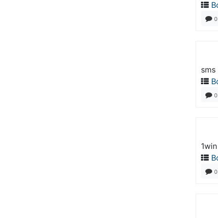
В
0
sms 
В
0
1win
В
0