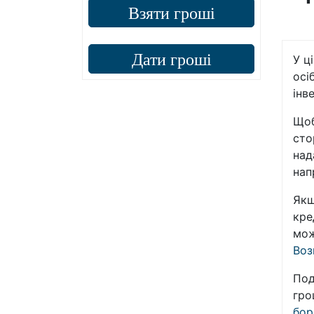
Взяти гроші
Дати гроші
У ц
осі
інв
Щоб
сто
над
нап
Якщ
кре
мож
Воз
Под
гро
бор