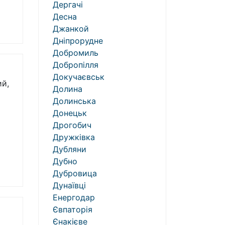
Дергачі
Десна
Джанкой
Дніпрорудне
Добромиль
Добропілля
Докучаєвськ
ий,
Долина
Долинська
Донецьк
Дрогобич
Дружківка
Дубляни
Дубно
Дубровица
Дунаївці
Енергодар
Євпаторія
Єнакієве