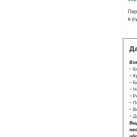
Пер
в р
Да
Взя
– Б
– К
– Б
– Н
– Р
– П
– В
– Д
Вы
не
об