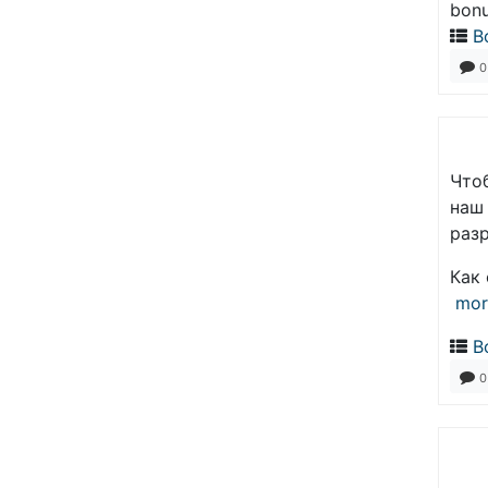
bonu
В
0
Что
наш
разр
Как
mor
В
0