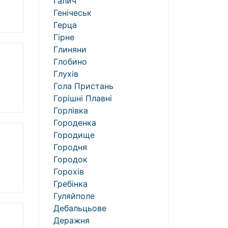
Галич
Генічеськ
Герца
Гірне
Глиняни
Глобино
Глухів
Гола Пристань
Горішні Плавні
Горлівка
Городенка
Городище
Городня
Городок
Горохів
Гребінка
Гуляйполе
Дебальцьове
Деражня