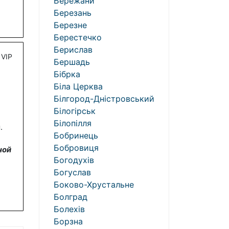
Бережани
Березань
Березне
Берестечко
Берислав
VIP
Бершадь
Бібрка
Біла Церква
Білгород-Дністровський
Білогірськ
Білопілля
.
Бобринець
Бобровиця
ной
Богодухів
Богуслав
Боково-Хрустальне
Болград
Болехів
Борзна