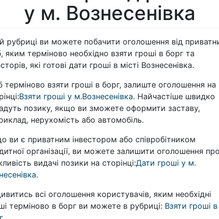
у м. Вознесенівка
ій рубриці ви можете побачити оголошення від приватн
б, яким терміново необхідно взяти гроші в борг та
есторів, які готові дати гроші в місті Вознесенівка.
 терміново взяти гроші в борг, залиште оголошення на
рінці:
Взяти гроші у м.Вознесенівка
. Найчастіше швидко
адуть позику, якщо ви зможете оформити заставу,
риклад, нерухомість або автомобіль.
о ви є приватним інвестором або співробітником
дитної організації, ви можете залишити оголошення пр
ливість видачі позики на сторінці:
Дати гроші у м.
несенівка
.
ивитись всі оголошення користувачів, яким необхідні
ші терміново в борг ви можете в рубриці:
Взяти гроші в
г
.