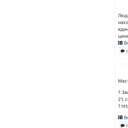
Люд
нах
еди
цен
В
0
Маст
? Зв
21, 
1 ht
В
0