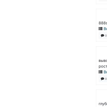
888s
В
0
выво
рост
В
0
глу