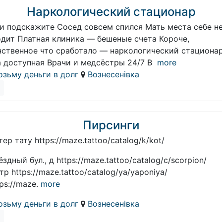
Наркологический стационар
и подскажите Сосед совсем спился Мать места себе н
одит Платная клиника — бешеные счета Короче,
нственное что сработало — наркологический стациона
а доступная Врачи и медсёстры 24/7 В
more
озьму деньги в долг
Вознесенівка
Пирсинги
ер тату https://maze.tattoo/catalog/k/kot/
ёздный бул., д https://maze.tattoo/catalog/с/scorpion/
стр https://maze.tattoo/catalog/ya/yaponiya/
tps://maze.
more
озьму деньги в долг
Вознесенівка