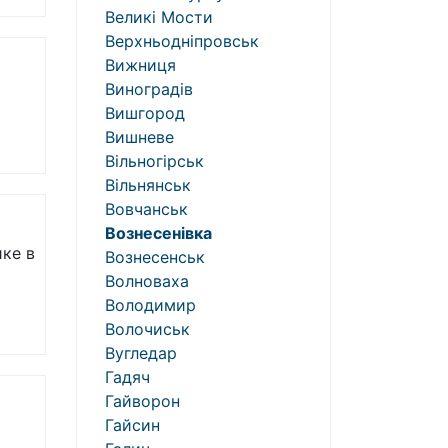
Великі Мости
Верхньодніпровськ
Вижниця
Виноградів
Вишгород
Вишневе
Вільногірськ
Вільнянськ
Вовчанськ
Вознесенівка
ике в
Вознесенськ
Волноваха
Володимир
Волочиськ
Вугледар
Гадяч
Гайворон
Гайсин