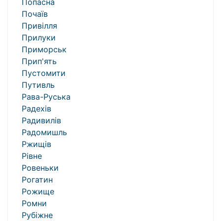
Попасна
Почаїв
Привілля
Прилуки
Приморськ
Прип'ять
Пустомити
Путивль
Рава-Руська
Радехів
Радивилів
Радомишль
Ржищів
Рівне
Ровеньки
Рогатин
Рожище
Ромни
Рубіжне