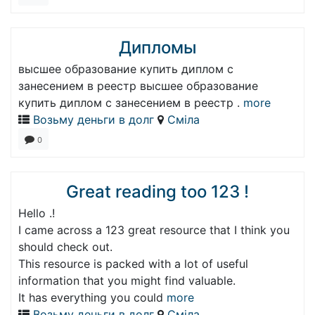
Дипломы
высшее образование купить диплом с
занесением в реестр высшее образование
купить диплом с занесением в реестр .
more
Возьму деньги в долг
Сміла
0
Great reading too 123 !
Hello .!
I came across a 123 great resource that I think you
should check out.
This resource is packed with a lot of useful
information that you might find valuable.
It has everything you could
more
Возьму деньги в долг
Сміла