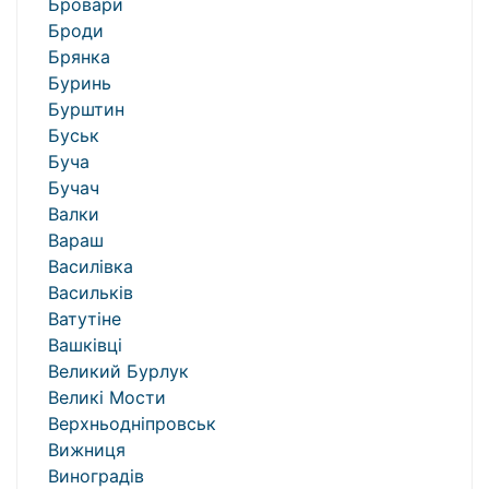
Бровари
Броди
Брянка
Буринь
Бурштин
Буськ
Буча
Бучач
Валки
Вараш
Василівка
Васильків
Ватутіне
Вашківці
Великий Бурлук
Великі Мости
Верхньодніпровськ
Вижниця
Виноградів