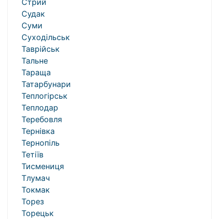
Стрий
Судак
Суми
Суходільськ
Таврійськ
Тальне
Тараща
Татарбунари
Теплогірськ
Теплодар
Теребовля
Тернівка
Тернопіль
Тетіїв
Тисмениця
Тлумач
Токмак
Торез
Торецьк