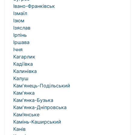
Івано-Франківськ
Ізмаїл
Ізюм
Ізяслав
Ірпінь
Іршава
Ічня
Кагарлик
Кадіївка
Калинівка
Калуш
Кам'янець-Подільський
Кам'янка
Кам'янка-Бузька
Кам'янка-Дніпровська
Кам’янське
Камінь-Каширський
Канів