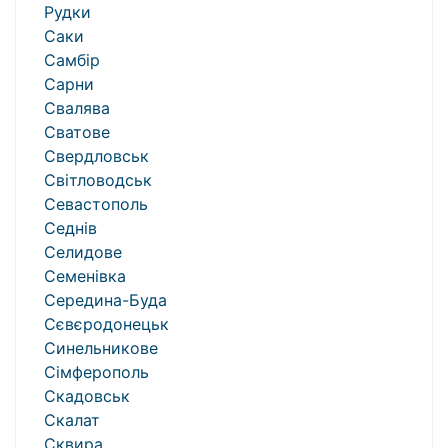
Рудки
Саки
Самбір
Сарни
Свалява
Сватове
Свердловськ
Світловодськ
Севастополь
Седнів
Селидове
Семенівка
Середина-Буда
Сєвєродонецьк
Синельникове
Сімферополь
Скадовськ
Скалат
Сквира