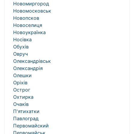
Новомиргород
Новомосковськ
Новопсков
Новоселиця
Новоукраїнка
Носівка
Обухів
Овруч
Олександрівськ
Олександрія
Олешки
Оріхів
Острог
Охтирка
Очаків
П'ятихатки
Павлоград
Первомайский
Первомайськ