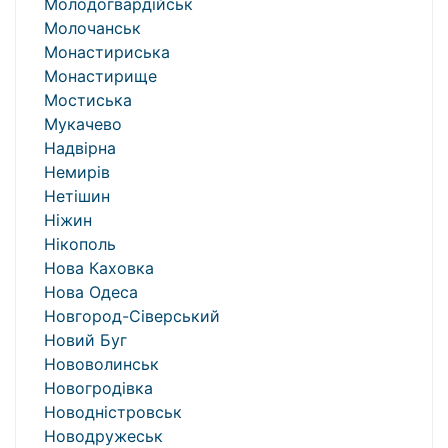
Молодогвардійськ
Молочанськ
Монастириська
Монастирище
Мостиська
Мукачево
Надвірна
Немирів
Нетішин
Ніжин
Нікополь
Нова Каховка
Нова Одеса
Новгород-Сіверський
Новий Буг
Нововолинськ
Новогродівка
Новодністровськ
Новодружеськ