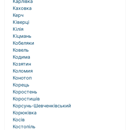
Карлівка
Каховка
Керч
Ківерці
Кілія
Кіцмань
Кобеляки
Ковель
Кодима
Козятин
Коломия
Конотоп
Корець
Коростень
Коростишів
Корсунь-Шевченківський
Корюківка
Косів
Костопіль