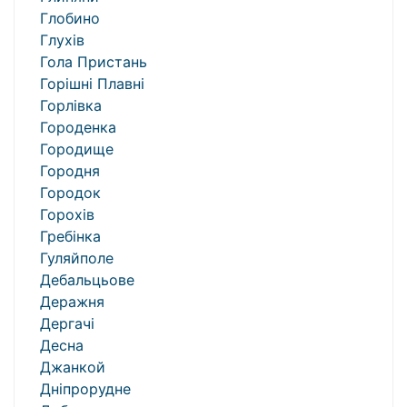
Глобино
Глухів
Гола Пристань
Горішні Плавні
Горлівка
Городенка
Городище
Городня
Городок
Горохів
Гребінка
Гуляйполе
Дебальцьове
Деражня
Дергачі
Десна
Джанкой
Дніпрорудне