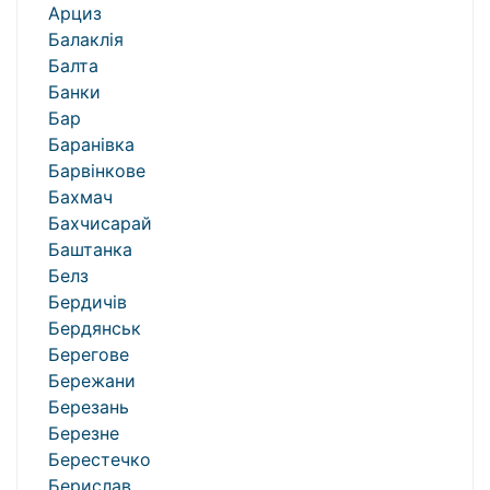
Арциз
Балаклія
Балта
Банки
Бар
Баранівка
Барвінкове
Бахмач
Бахчисарай
Баштанка
Белз
Бердичів
Бердянськ
Берегове
Бережани
Березань
Березне
Берестечко
Берислав