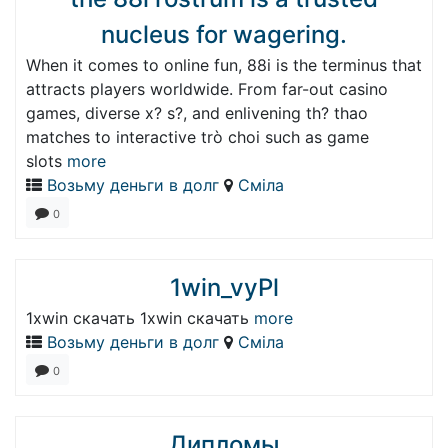
nucleus for wagering.
When it comes to online fun, 88i is the terminus that
attracts players worldwide. From far-out casino
games, diverse x? s?, and enlivening th? thao
matches to interactive trò choi such as game
slots
more
Возьму деньги в долг
Сміла
0
1win_vyPl
1xwin скачать 1xwin скачать
more
Возьму деньги в долг
Сміла
0
Дипломы