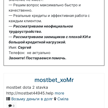
— Решим вопрос максимально быстро и
качественно.
— Реальные кредиты и эффективная работа с
каждым клиентом.
—
Рассматриваем неофициальное
трудоустройство.
—
Рассматриваем заемщиков с плохой КИ и
большой кредитной нагрузкой.
Имя:
Сергей
Телефон: не актуально
Звоните! Постараемся помочь.
mostbet_xoMr
mostbet dota 2 stavka
http://mostbet44945.help
more
Возьму деньги в долг
Сміла
0