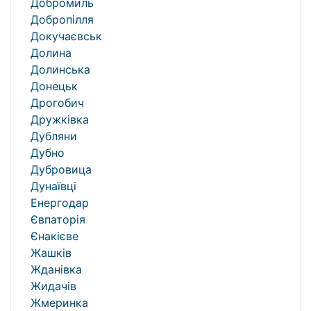
Добромиль
Добропілля
Докучаєвськ
Долина
Долинська
Донецьк
Дрогобич
Дружківка
Дубляни
Дубно
Дубровица
Дунаївці
Енергодар
Євпаторія
Єнакієве
Жашків
Жданівка
Жидачів
Жмеринка