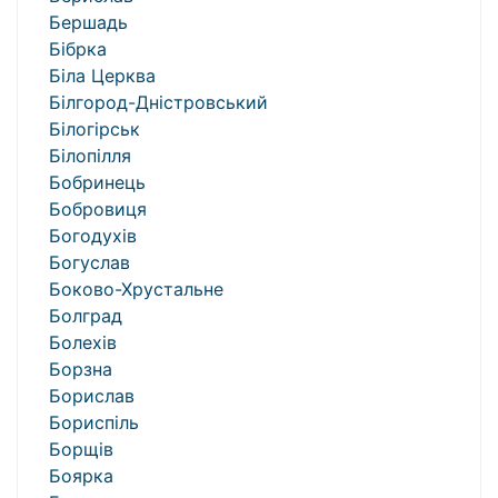
Бершадь
Бібрка
Біла Церква
Білгород-Дністровський
Білогірськ
Білопілля
Бобринець
Бобровиця
Богодухів
Богуслав
Боково-Хрустальне
Болград
Болехів
Борзна
Борислав
Бориспіль
Борщів
Боярка