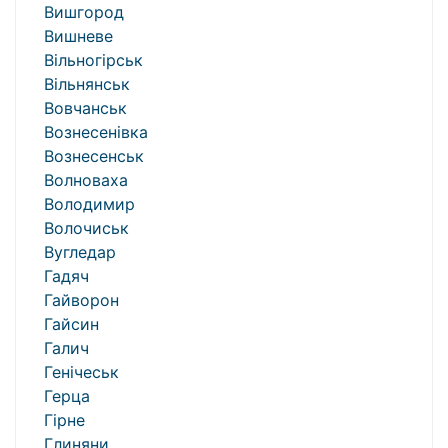
Вишгород
Вишневе
Вільногірськ
Вільнянськ
Вовчанськ
Вознесенівка
Вознесенськ
Волноваха
Володимир
Волочиськ
Вугледар
Гадяч
Гайворон
Гайсин
Галич
Генічеськ
Герца
Гірне
Глиняни