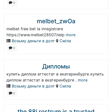
0
melbet_zwOa
melbet free bet la inregistrare
https://www.melbet28507.help
more
Возьму деньги в долг
Сміла
0
Дипломы
купить диплом аттестат в екатеринбурге купить
диплом аттестат в екатеринбурге .
more
Возьму деньги в долг
Сміла
0
the 88i rostrum is a trusted