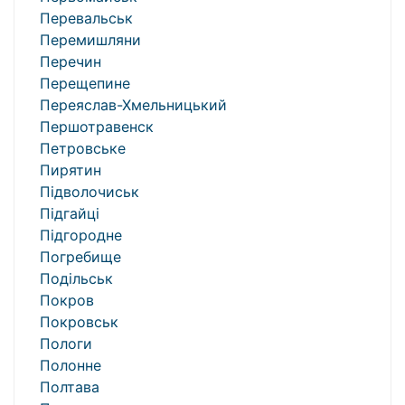
Перевальськ
Перемишляни
Перечин
Перещепине
Переяслав-Хмельницький
Першотравенск
Петровське
Пирятин
Підволочиськ
Підгайці
Підгородне
Погребище
Подільськ
Покров
Покровськ
Пологи
Полонне
Полтава