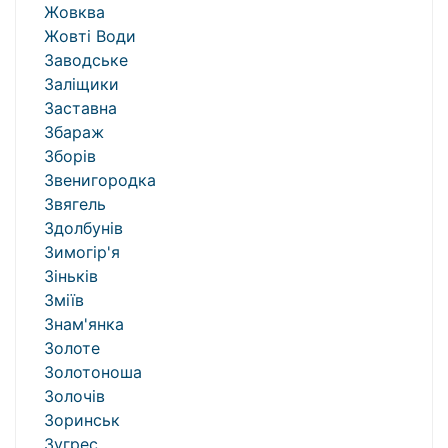
Жовква
Жовті Води
Заводське
Заліщики
Заставна
Збараж
Зборів
Звенигородка
Звягель
Здолбунів
Зимогір'я
Зіньків
Зміїв
Знам'янка
Золоте
Золотоноша
Золочів
Зоринськ
Зугрес