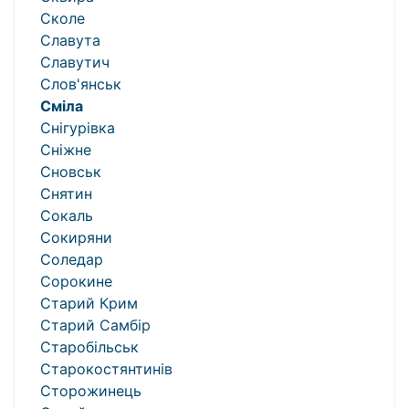
Сколе
Славута
Славутич
Слов'янськ
Сміла
Снігурівка
Сніжне
Сновськ
Снятин
Сокаль
Сокиряни
Соледар
Сорокине
Старий Крим
Старий Самбір
Старобільськ
Старокостянтинів
Сторожинець