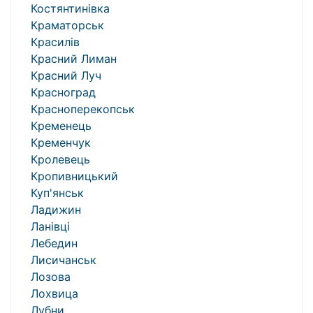
Костянтинівка
Краматорськ
Красилів
Красний Лиман
Красний Луч
Красноград
Красноперекопськ
Кременець
Кременчук
Кролевець
Кропивницький
Куп'янськ
Ладижин
Ланівці
Лебедин
Лисичанськ
Лозова
Лохвица
Лубни