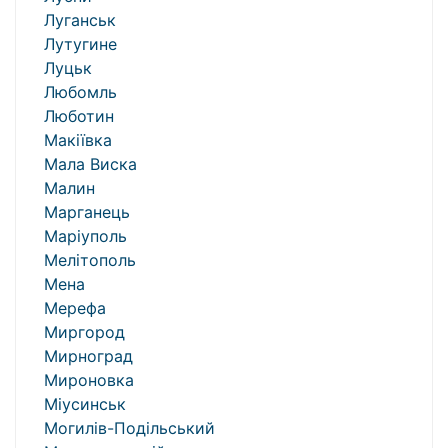
Луганськ
Лутугине
Луцьк
Любомль
Люботин
Макіївка
Мала Виска
Малин
Марганець
Маріуполь
Мелітополь
Мена
Мерефа
Миргород
Мирноград
Мироновка
Міусинськ
Могилів-Подільський