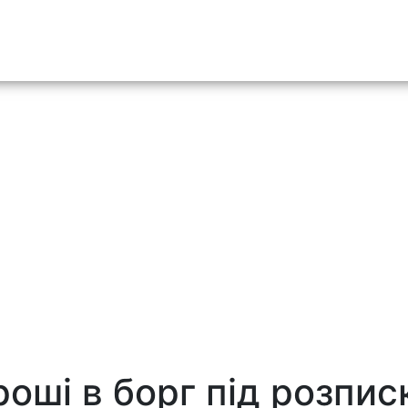
o content
роші в борг під розпис