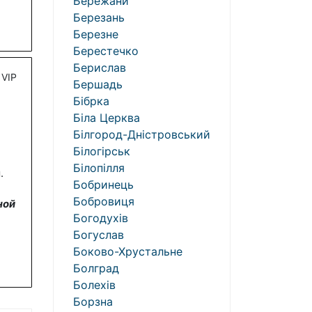
Бережани
Березань
Березне
Берестечко
Берислав
VIP
Бершадь
Бібрка
Біла Церква
Білгород-Дністровський
Білогірськ
Білопілля
.
Бобринець
Бобровиця
ной
Богодухів
Богуслав
Боково-Хрустальне
Болград
Болехів
Борзна