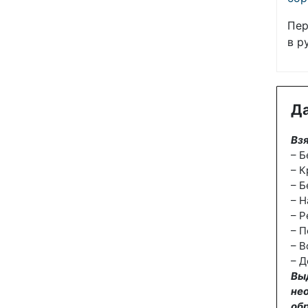
Пер
в р
Да
Взя
– Б
– К
– Б
– Н
– Р
– П
– В
– Д
Вы
не
об