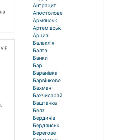
Антрацит
на
Апостолове
Армянськ
Артемівськ
Арциз
Балаклія
VIP
Балта
Банки
Бар
Баранівка
Барвінкове
Бахмач
Бахчисарай
Баштанка
.
Белз
Бердичів
Бердянськ
Берегове