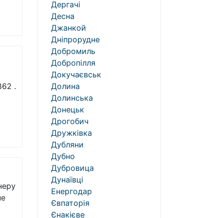
Дергачі
Десна
Джанкой
Дніпрорудне
Добромиль
Добропілля
Докучаєвськ
62 .
Долина
Долинська
Донецьк
Дрогобич
Дружківка
Дубляни
Дубно
Дубровица
Дунаївці
неру
Енергодар
не
Євпаторія
Єнакієве