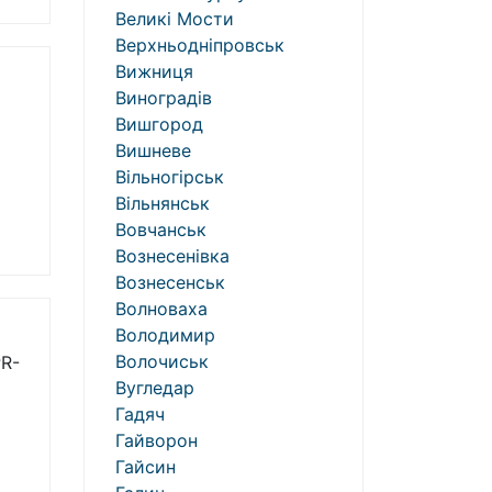
Великі Мости
Верхньодніпровськ
Вижниця
Виноградів
Вишгород
Вишневе
Вільногірськ
Вільнянськ
Вовчанськ
Вознесенівка
Вознесенськ
Волноваха
Володимир
Волочиськ
R-
Вугледар
Гадяч
Гайворон
Гайсин