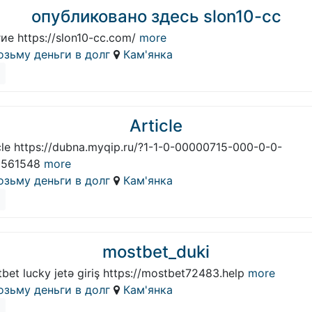
опубликовано здесь slon10-cc
ие https://slon10-cc.com/
more
озьму деньги в долг
Кам'янка
Article
cle https://dubna.myqip.ru/?1-1-0-00000715-000-0-0-
0561548
more
озьму деньги в долг
Кам'янка
mostbet_duki
bet lucky jetə giriş https://mostbet72483.help
more
озьму деньги в долг
Кам'янка