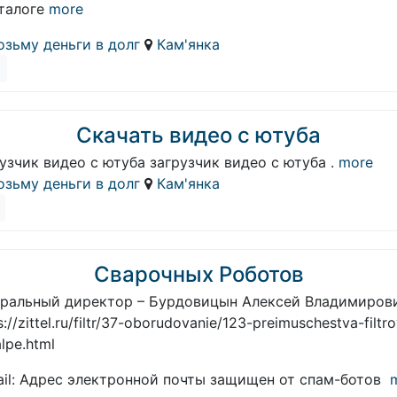
талоге
more
озьму деньги в долг
Кам'янка
Скачать видео с ютуба
узчик видео с ютуба загрузчик видео с ютуба .
more
озьму деньги в долг
Кам'янка
Сварочных Роботов
еральный директор – Бурдовицын Алексей Владимиров
s://zittel.ru/filtr/37-oborudovanie/123-preimuschestva-filtr
lpe.html
ail: Адрес электронной почты защищен от спам-ботов
m