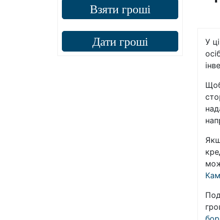
Взяти гроші
Дати гроші
У ц
осі
інв
Щоб
сто
над
нап
Якщ
кре
мож
Кам
Под
гро
бор