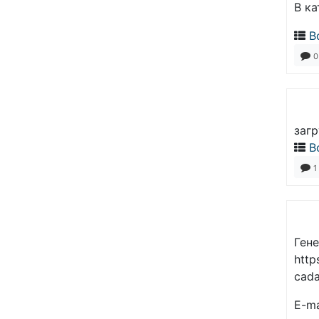
В ка
В
0
загр
В
1
Ген
http
cada
E-m