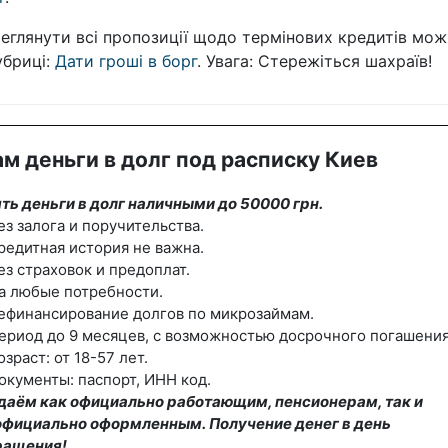
еглянути всі пропозиції щодо термінових кредитів мож
убриці:
Дати гроші в борг
. Увага: Стережіться шахраїв!
м деньги в долг под расписку Киев
ть деньги в долг наличными до 50000 грн.
ез залога и поручительства.
редитная история не важна.
ез страховок и предоплат.
а любые потребности.
ефинансирование долгов по микрозаймам.
ериод до 9 месяцев, с возможностью досрочного погашения
озраст: от 18-57 лет.
окументы: паспорт, ИНН код.
даём как официально работающим, пенсионерам, так и
официально оформленным. Получение денег в день
ращения!