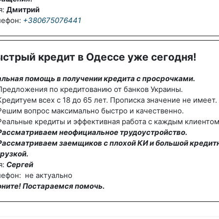
я:
Дмитрий
лефон:
+380675076441
стрый кредит в Одессе уже сегодня!
альная помощь в получении кредита с просрочками.
редложения по кредитованию от банков Украины.
редитуем всех с 18 до 65 лет. Прописка значение не имеет.
Решим вопрос максимально быстро и качественно.
еальные кредиты и эффективная работа с каждым клиентом
Рассматриваем неофициальное трудоустройство.
Рассматриваем заемщиков с плохой КИ и большой кредит
рузкой.
я:
Сергей
ефон: не актуально
оните! Постараемся помочь.