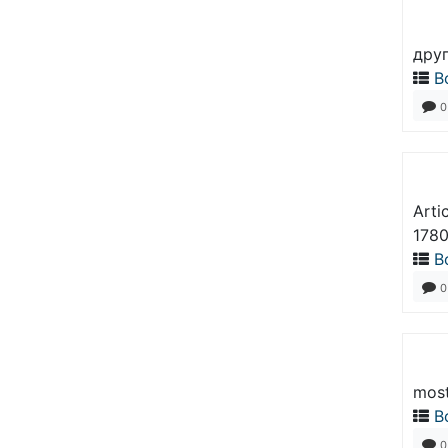
друг
В
0
Arti
178
В
0
most
В
0