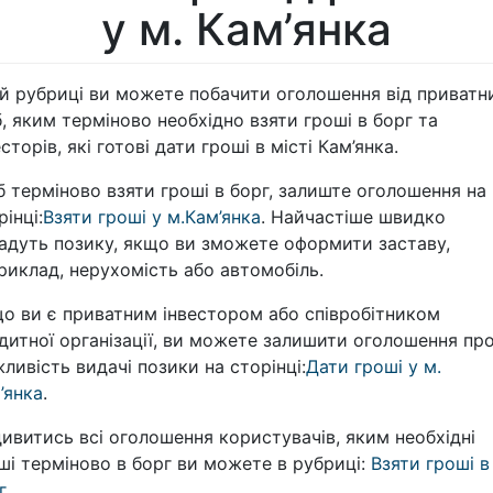
у м. Кам’янка
ій рубриці ви можете побачити оголошення від приватн
б, яким терміново необхідно взяти гроші в борг та
есторів, які готові дати гроші в місті Кам’янка.
 терміново взяти гроші в борг, залиште оголошення на
рінці:
Взяти гроші у м.Кам’янка
. Найчастіше швидко
адуть позику, якщо ви зможете оформити заставу,
риклад, нерухомість або автомобіль.
о ви є приватним інвестором або співробітником
дитної організації, ви можете залишити оголошення пр
ливість видачі позики на сторінці:
Дати гроші у м.
’янка
.
ивитись всі оголошення користувачів, яким необхідні
ші терміново в борг ви можете в рубриці:
Взяти гроші в
г
.