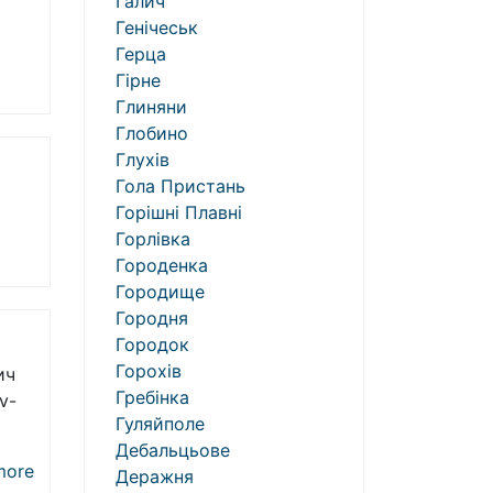
Галич
Генічеськ
Герца
Гірне
Глиняни
Глобино
Глухів
Гола Пристань
Горішні Плавні
Горлівка
Городенка
Городище
Городня
Городок
Горохів
ич
Гребінка
ov-
Гуляйполе
Дебальцьове
ore
Деражня