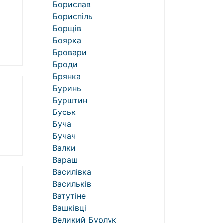
Борислав
Бориспіль
Борщів
Боярка
Бровари
Броди
Брянка
Буринь
Бурштин
Буськ
Буча
Бучач
Валки
Вараш
Василівка
Васильків
Ватутіне
Вашківці
Великий Бурлук