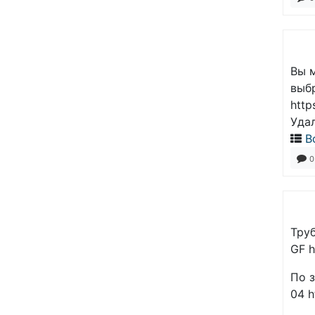
Вы 
выбр
http
Уда
В
0
Тру
GF h
По з
04 h