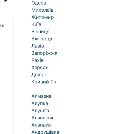
Одеса
Миколаїв
Житомир
Київ
их
Вінниця
Ужгород
Львів
Запоріжжя
Рахів
Херсон
Дніпро
Кривий Ріг
о
Алмазна
Алупка
Алушта
Алчевськ
Ананьєв
Андрушівка