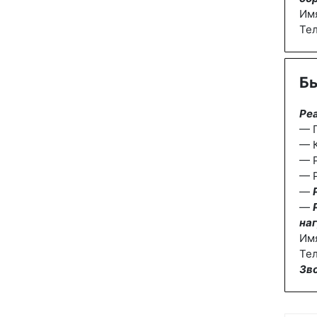
Им
Те
Бы
Ре
— П
— К
— 
— Р
—
—
наг
Им
Тел
Зв