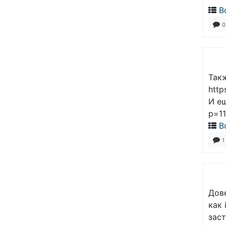
В
0
Так
http
И ещ
p=11
В
1
Дов
как 
заст