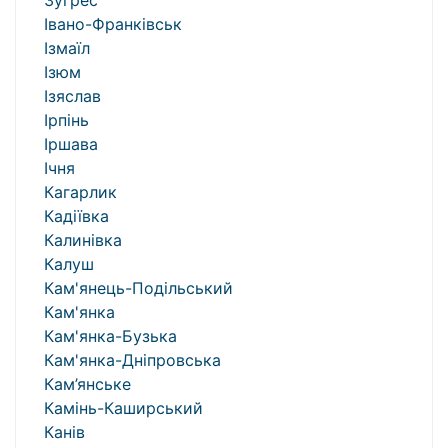
Зугрес
Івано-Франківськ
Ізмаїл
Ізюм
Ізяслав
Ірпінь
Іршава
Ічня
Кагарлик
Кадіївка
Калинівка
Калуш
Кам'янець-Подільський
Кам'янка
Кам'янка-Бузька
Кам'янка-Дніпровська
Кам’янське
Камінь-Каширський
Канів