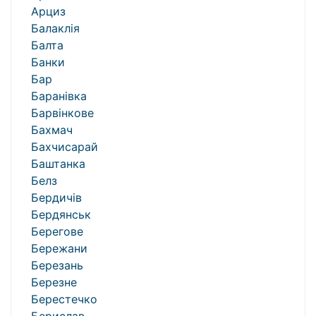
Арциз
Балаклія
Балта
Банки
Бар
Баранівка
Барвінкове
Бахмач
Бахчисарай
Баштанка
Белз
Бердичів
Бердянськ
Берегове
Бережани
Березань
Березне
Берестечко