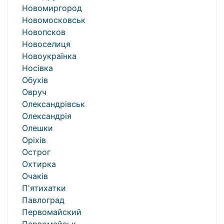
Новомиргород
Новомосковськ
Новопсков
Новоселиця
Новоукраїнка
Носівка
Обухів
Овруч
Олександрівськ
Олександрія
Олешки
Оріхів
Острог
Охтирка
Очаків
П'ятихатки
Павлоград
Первомайский