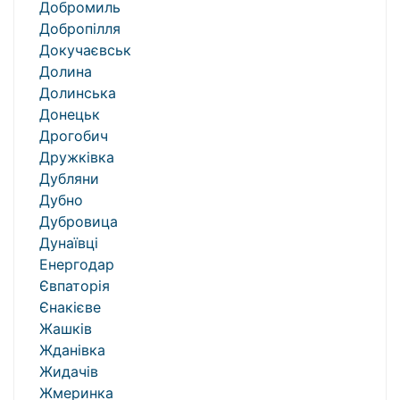
Добромиль
Добропілля
Докучаєвськ
Долина
Долинська
Донецьк
Дрогобич
Дружківка
Дубляни
Дубно
Дубровица
Дунаївці
Енергодар
Євпаторія
Єнакієве
Жашків
Жданівка
Жидачів
Жмеринка