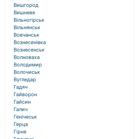
Вишгород
Вишневе
Вільногірськ
Вільнянськ
Вовчанськ
Вознесенівка
Вознесенськ
Волноваха
Володимир
Волочиськ
Вугледар
Гадяч
Гайворон
Гайсин
Галич
Генічеськ
Герца
Гірне