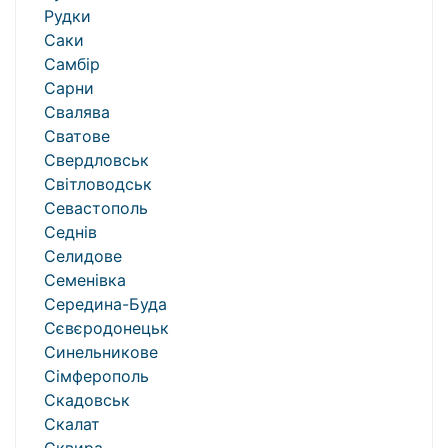
Рудки
Саки
Самбір
Сарни
Свалява
Сватове
Свердловськ
Світловодськ
Севастополь
Седнів
Селидове
Семенівка
Середина-Буда
Сєвєродонецьк
Синельникове
Сімферополь
Скадовськ
Скалат