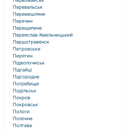
Первомайськ
Перевальськ
Перемишляни
Перечин
Перещепине
Переяслав-Хмельницький
Першотравенск
Петровське
Пирятин
Підволочиськ
Підгайці
Підгородне
Погребище
Подільськ
Покров
Покровськ
Пологи
Полонне
Полтава