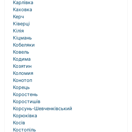
Карлівка
Каховка
Керч
Ківерці
Кілія
Кіцмань
Кобеляки
Ковель
Кодима
Козятин
Коломия
Конотоп
Корець
Коростень
Коростишів
Корсунь-Шевченківський
Корюківка
Косів
Костопіль