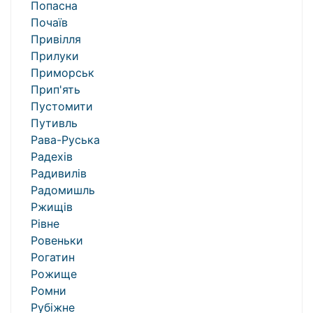
Попасна
Почаїв
Привілля
Прилуки
Приморськ
Прип'ять
Пустомити
Путивль
Рава-Руська
Радехів
Радивилів
Радомишль
Ржищів
Рівне
Ровеньки
Рогатин
Рожище
Ромни
Рубіжне