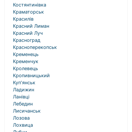
Костянтинівка
Краматорськ
Красилів
Красний Лиман
Красний Луч
Красноград
Красноперекопськ
Кременець
Кременчук
Кролевець
Кропивницький
Куп'янськ
Ладижин
Ланівці
Лебедин
Лисичанськ
Лозова
Лохвица