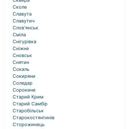
Сквира
Сколе
Славута
Славутич
Слов'янськ
Сміла
Снігурівка
Сніжне
Сновськ
Снятин
Сокаль
Сокиряни
Соледар
Сорокине
Старий Крим
Старий Самбір
Старобільськ
Старокостянтинів
Сторожинець