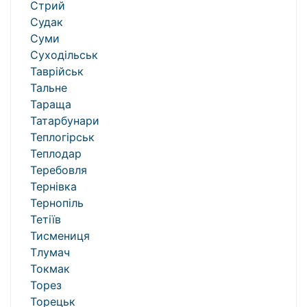
Стрий
Судак
Суми
Суходільськ
Таврійськ
Тальне
Тараща
Татарбунари
Теплогірськ
Теплодар
Теребовля
Тернівка
Тернопіль
Тетіїв
Тисмениця
Тлумач
Токмак
Торез
Торецьк