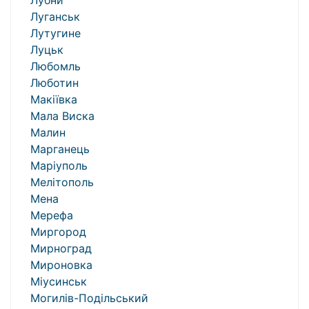
Лубни
Луганськ
Лутугине
Луцьк
Любомль
Люботин
Макіївка
Мала Виска
Малин
Марганець
Маріуполь
Мелітополь
Мена
Мерефа
Миргород
Мирноград
Мироновка
Міусинськ
Могилів-Подільський