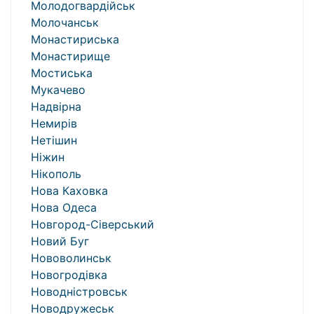
Молодогвардійськ
Молочанськ
Монастириська
Монастирище
Мостиська
Мукачево
Надвірна
Немирів
Нетішин
Ніжин
Нікополь
Нова Каховка
Нова Одеса
Новгород-Сіверський
Новий Буг
Нововолинськ
Новогродівка
Новодністровськ
Новодружеськ