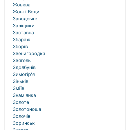
Жовква
Жовті Води
Заводське
Заліщики
Заставна
Збараж
Зборів
Звенигородка
Звягель
Здолбунів
Зимогір'я
Зіньків
Зміїв
Знам'янка
Золоте
Золотоноша
Золочів
Зоринськ