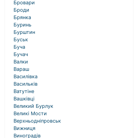
Бровари
Броди
Брянка
Буринь
Бурштин
Буськ
Буча
Бучач
Валки
Вараш
Василівка
Васильків
Ватутіне
Вашківці
Великий Бурлук
Великі Мости
Верхньодніпровськ
Вижниця
Виноградів