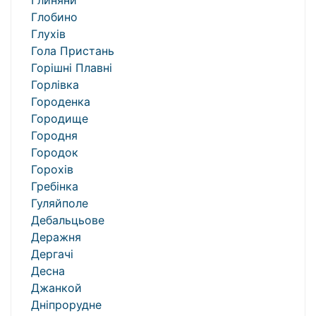
Глиняни
Глобино
Глухів
Гола Пристань
Горішні Плавні
Горлівка
Городенка
Городище
Городня
Городок
Горохів
Гребінка
Гуляйполе
Дебальцьове
Деражня
Дергачі
Десна
Джанкой
Дніпрорудне