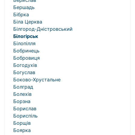
Берислав
Бершадь
Бібрка
Біла Церква
Білгород-Дністровський
Білогірськ
Білопілля
Бобринець
Бобровиця
Богодухів
Богуслав
Боково-Хрустальне
Болград
Болехів
Борзна
Борислав
Бориспіль
Борщів
Боярка